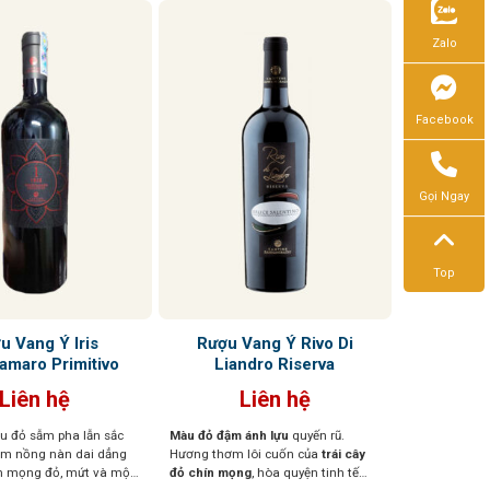
Zalo
Facebook
Gọi Ngay
Top
u Vang Ý Iris
Rượu Vang Ý Rivo Di
amaro Primitivo
Liandro Riserva
Liên hệ
Liên hệ
u đỏ sẫm pha lẫn sắc
Màu đỏ đậm ánh lựu
quyến rũ.
ơm nồng nàn dai dẳng
Hương thơm lôi cuốn của
trái cây
n mọng đỏ, mứt và một
đỏ chín mọng
, hòa quyện tinh tế