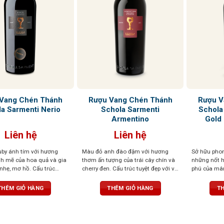
Vang Chén Thánh
Rượu Vang Chén Thánh
Rượu V
a Sarmenti Nerio
Schola Sarmenti
Schola 
Armentino
Gold
Liên hệ
Liên hệ
by ánh tím với hương
Màu đỏ anh đào đậm với hương
Sở hữu phon
 mẽ của hoa quả và gia
thơm ấn tượng của trái cây chín và
những nốt 
t nhẹ, mơ hồ. Cấu trúc
cherry đen. Cấu trúc tuyệt đẹp với vị
phú của mâm
 mềm mại như lụa
chín mọng của trái cây cùng tannin
kết hợp với g
trưởng thành và dẻo dai
thảo mộc. Mộ
THÊM GIỎ HÀNG
THÊM GIỎ HÀNG
TH
số lượng giớ