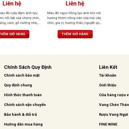
Liên hệ
Liên hệ
àu đỏ ruby đậm ánh lựu.
Màu đỏ ngọc hồng lựu ánh tím với
 nổi bật của cherry chín,
hương thơm nồng nàn của trái cây
rừng, vani, gỗ nướng nhẹ,
chín, gia vị, hương thảo, nguyệt quế,
khô. Vị rượu đầy đặn, ấm
cam thảo, ca cao và vani. Vị rượu
 hòa. Tannin mềm mại, kết
tinh tế, tròn trịa, bền bỉ và tannin
THÊM GIỎ HÀNG
THÊM GIỎ HÀNG
ịa, hậu vị kéo dài và
mượt mà.
.
Chính Sách Quy Định
Liên Kết
Chính sách bảo mật
Tài khoản
Quy định chung
Giới thiệu
Hình thức thanh toán
Cửa hàng rượu 
Chính sách vận chuyển
Vang Chén Thá
Bảo hành & đổi trả
Rượu Vang Ngọt
Hướng dẫn mua hàng
FINE WINE