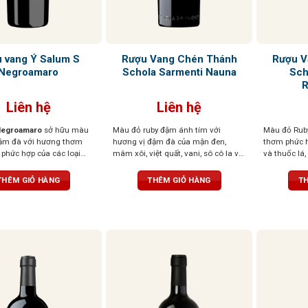
 vang Ý Salum S
Rượu Vang Chén Thánh
Rượu V
Negroamaro
Schola Sarmenti Nauna
Sch
Liên hệ
Liên hệ
Negroamaro
sở hữu màu
Màu đỏ ruby đậm ánh tím với
Màu đỏ Rub
ậm đà với hương thơm
hương vị đậm đà của mận đen,
thơm phức h
phức hợp của các loại
mâm xôi, việt quất, vani, sô cô la và
và thuốc lá,
đen, mứt, gia vị hoà
gia vị. Cấu trúc mạnh mẽ, cân bằng
chín mọng. 
g mùi hương thoang
với vị chát mềm mại và dư vị trái
tannin dịu n
THÊM GIỎ HÀNG
THÊM GIỎ HÀNG
TH
 thuốc lá và da thuộc. Vị
cây khô kéo dài
kéo dài, để 
đặn, mạnh mẽ, tannin chắc
vị kéo dài với các nốt
 cây chín.