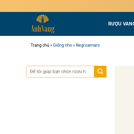
Bỏ
M
qua
nội
RƯỢU VAN
dung
Trang chủ
»
Giống nho
»
Negroamaro
Tìm
kiếm: