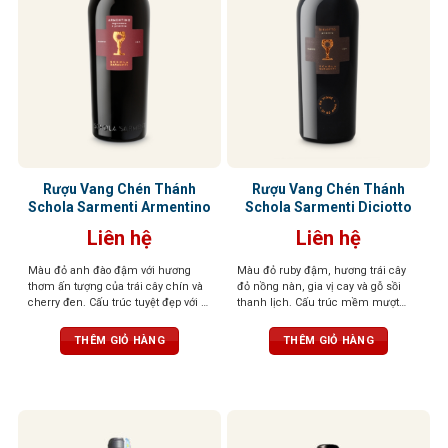
Rượu Vang Chén Thánh
Rượu Vang Chén Thánh
Schola Sarmenti Armentino
Schola Sarmenti Diciotto
Liên hệ
Liên hệ
Màu đỏ anh đào đậm với hương
Màu đỏ ruby đậm, hương trái cây
thơm ấn tượng của trái cây chín và
đỏ nồng nàn, gia vị cay và gỗ sồi
cherry đen. Cấu trúc tuyệt đẹp với vị
thanh lịch. Cấu trúc mềm mượt
chín mọng của trái cây cùng tannin
như nhung, tannin mạnh mẽ, hậu
trưởng thành và dẻo dai
vị kéo dài
THÊM GIỎ HÀNG
THÊM GIỎ HÀNG