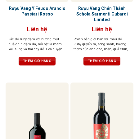
Rượu Vang Ý Feudo Arancio
Rượu Vang Chén Thánh
Passiari Rosso
Schola Sarmenti Cubardi
Limited
Liên hệ
Liên hệ
Sắc đỏ ruby đậm với hương mứt
Phiên bản giới hạn với màu đỏ
quả chín đậm đà, nổi bật là mâm
Ruby quyến rũ, sóng sánh, hương
xôi, sung và trái cây đỏ. Hòa quyện
thơm của anh đào, mận, quả chín,
tinh tế cùng các nốt gia vị nồng nàn
thuốc lá, ca cao, cùng hương cà
như tiêu đen, quế, thảo mộc khô,
phê cháy, gỗ sồi, đất, hạnh nhân và
THÊM GIỎ HÀNG
THÊM GIỎ HÀNG
gợi cảm giác ấm áp và hài hòa.
đinh hương. Dư vị sâu lắng, ấn
Tannin mềm mại, hậu vị kéo dài
tượng
nhẹ nhàng