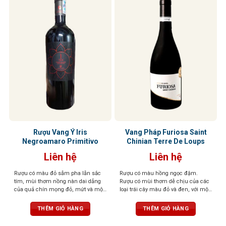
Rượu Vang Ý Iris
Vang Pháp Furiosa Saint
Negroamaro Primitivo
Chinian Terre De Loups
Liên hệ
Liên hệ
Rượu có màu đỏ sẫm pha lẫn sắc
Rượu có màu hồng ngọc đậm.
tím, mùi thơm nồng nàn dai dẳng
Rượu có mùi thơm dễ chịu của các
của quả chín mọng đỏ, mứt và một
loại trái cây màu đỏ và đen, với một
chút thanh nhẹ của cam thảo. Vị
chút mùi gia vị có mùi thơm nhẹ
rượu tròn đầy, tannin mạnh mẽ,
nhàng. Vòm miệng được tráng rất
THÊM GIỎ HÀNG
THÊM GIỎ HÀNG
cân bằng tuyệt vời
cân đối và thể hiện rất nhiều sự
tinh tế và sang trọng.