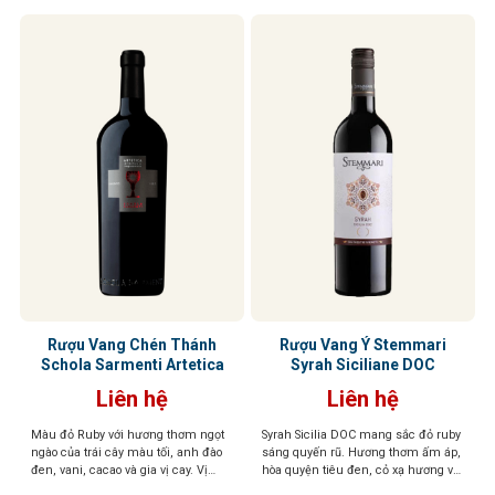
Rượu Vang Chén Thánh
Rượu Vang Ý Stemmari
Schola Sarmenti Artetica
Syrah Siciliane DOC
Liên hệ
Liên hệ
Màu đỏ Ruby với hương thơm ngọt
Syrah Sicilia DOC mang sắc đỏ ruby
ngào của trái cây màu tối, anh đào
sáng quyến rũ. Hương thơm ấm áp,
đen, vani, cacao và gia vị cay. Vị
hòa quyện tiêu đen, cỏ xạ hương và
phong phú, mạnh mẽ, dai dẳng với
trái cây rừng hoang dã. Vị vang chát