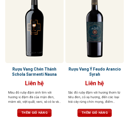
Rượu Vang Chén Thánh
Rượu Vang Ý Feudo Arancio
Schola Sarmenti Nauna
Syrah
Liên hệ
Liên hệ
Màu đỏ ruby đậm ánh tím với
Sắc đỏ ruby đậm với hương thơm từ
hương vị đậm đà của mận đen,
tiêu đen, cỏ xạ hương, đến các loại
mâm xôi, việt quất, vani, sô cô la và
trái cây rừng chín mọng, điểm
gia vị. Cấu trúc mạnh mẽ, cân bằng
xuyết một chút hương gỗ tinh tế.
với vị chát mềm mại và dư vị trái
Tannin mềm mượt, tròn đầy cân
THÊM GIỎ HÀNG
THÊM GIỎ HÀNG
cây khô kéo dài
đối, tạo nên một tổng thể hài hòa