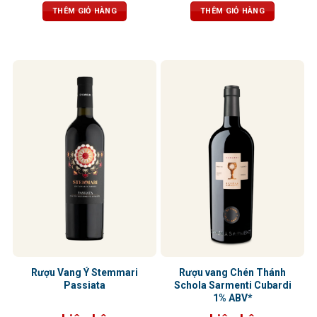
tannin mịn và mượt, cân bằng,
mịn như nhung, cân bằng, dễ chịu,
THÊM GIỎ HÀNG
THÊM GIỎ HÀNG
thanh lịch
hậu vị dài, để lại ấn tượng tinh tế và
trọn vẹn.
Rượu Vang Ý Stemmari
Rượu vang Chén Thánh
Passiata
Schola Sarmenti Cubardi
1% ABV*