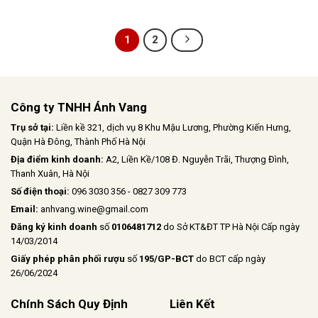
1
2
Công ty TNHH Ánh Vang
Trụ sở tại:
Liền kề 321, dịch vụ 8 Khu Mậu Lương, Phường Kiến Hưng,
Quận Hà Đông, Thành Phố Hà Nội
Địa điểm kinh doanh:
A2, Liền Kề/108 Đ. Nguyễn Trãi, Thượng Đình,
Thanh Xuân, Hà Nội
Số điện thoại:
096 3030 356 - 0827 309 773
Email:
anhvang.wine@gmail.com
Đăng ký kinh doanh
số
0106481712
do Sở KT&ĐT TP Hà Nội Cấp ngày
14/03/2014
Giấy phép phân phối rượu
số
195/GP-BCT
do BCT cấp ngày
26/06/2024
Chính Sách Quy Định
Liên Kết