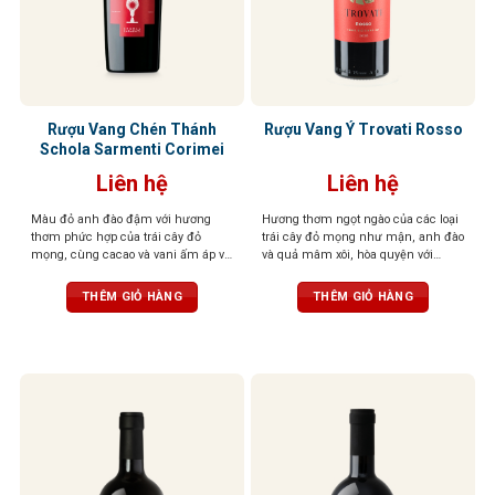
Rượu Vang Chén Thánh
Rượu Vang Ý Trovati Rosso
Schola Sarmenti Corimei
Liên hệ
Liên hệ
Màu đỏ anh đào đậm với hương
Hương thơm ngọt ngào của các loại
thơm phức hợp của trái cây đỏ
trái cây đỏ mọng như mận, anh đào
mọng, cùng cacao và vani ấm áp và
và quả mâm xôi, hòa quyện với
gia vị cay nhẹ. Vị ngọt, tannin mềm
hương thơm thoang thoảng của gia
mượt, dư vị cân bằng và thanh lịch
vị và vani. Vị chát mềm mại, tròn
THÊM GIỎ HÀNG
THÊM GIỎ HÀNG
trịa, cân bằng hoàn hảo với vị chua
nhẹ và vị ngọt của trái cây chín. Hậu
vị kéo dài, ấm áp với hương gỗ sồi
tinh tế