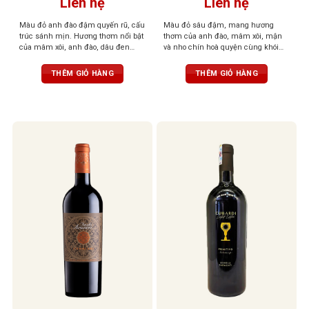
Liên hệ
Liên hệ
Màu đỏ anh đào đậm quyến rũ, cấu
Màu đỏ sâu đậm, mang hương
trúc sánh mịn. Hương thơm nổi bật
thơm của anh đào, mâm xôi, mận
của mâm xôi, anh đào, dâu đen
và nho chín hoà quyện cùng khói
quyện cùng violet dịu dàng và tiêu
thuốc lá, vani và gia vị
đen cay nồng. Khi rượu “thở” trong
THÊM GIỎ HÀNG
THÊM GIỎ HÀNG
ly, tầng hương vani và thuốc lá tinh
tế sẽ lan tỏa, mang đến hậu vị đậm
đà, tannin mềm mại, độ chua vừa
phải – tổng thể cân bằng, dễ uống,
kéo dài và khó quên.