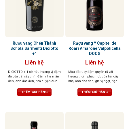
Rượu vang Chén Thánh
Rượu vang Ý Capitel de
Schola Sarmenti Diciotto
Roari Amarone Valpolicella
+1
DOCG
Liên hệ
Liên hệ
DICIOTTO + 1 sở hữu hương vị đậm
Màu đỏ ruby đậm quyến rũ với
đà của trái cây chín đậm như mận
hương thơm phức hợp của trái cây
đen, anh đào đen, hòa quyện cùng
khô, anh đào đen, gia vị ngọt, hạnh
socola đắng và gỗ sồi rang nhẹ. Vị
nhân, điểm chút hồi nhẹ, tạo chiều
rượu mạnh mẽ, tròn đầy, tannin
sâu cuốn hút. Vị rượu đậm đà, dày
THÊM GIỎ HÀNG
THÊM GIỎ HÀNG
mượt mà và hậu vị kéo dài ấm áp,
dặn với trái cây đen, vị đất, thịt đậm
để lại ấn tượng sâu sắc ngay từ
đặc trưng Amarone. Kết thúc kéo
ngụm đầu tiên
dài, mượt mà với độ chua tinh tế,
cấu trúc cân bằng, thanh lịch