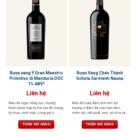
Rượu vang Ý Gran Maestro
Rượu Vang Chén Thánh
Primitivo di Manduria DOC
Schola Sarmenti Nauna
1% ABV*
Liên hệ
Liên hệ
Màu đỏ ngọc hồng lựu, hương
Màu đỏ ruby đậm ánh tím với
thơm phức hợp từ trái cây đỏ mọng,
hương vị đậm đà của mận đen,
lý chua, mứt mận, cùng gợi ý
mâm xôi, việt quất, vani, sô cô la và
cacao, vani và thuốc lá. Vị đầy đặn,
gia vị. Cấu trúc mạnh mẽ, cân bằng
tròn trịa, tannin mềm mại, ngọt
với vị chát mềm mại và dư vị trái
THÊM GIỎ HÀNG
THÊM GIỎ HÀNG
ngào
cây khô kéo dài