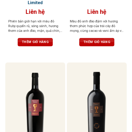
Limited
Liên hệ
Liên hệ
Phiên bản giới hạn với màu đỏ
Màu đỏ anh đào đậm với hương
Ruby quyến rũ, sóng sánh, hương
thơm phức hợp của trái cây đỏ
thơm của anh đào, mận, quả chín,
mọng, cùng cacao và vani ấm áp và
thuốc lá, ca cao, cùng hương cà
gia vị cay nhẹ. Vị ngọt, tannin mềm
phê cháy, gỗ sồi, đất, hạnh nhân và
mượt, dư vị cân bằng và thanh lịch
THÊM GIỎ HÀNG
THÊM GIỎ HÀNG
đinh hương. Dư vị sâu lắng, ấn
tượng