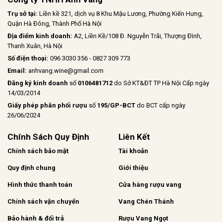
Trụ sở tại:
Liền kề 321, dịch vụ 8 Khu Mậu Lương, Phường Kiến Hưng,
Quận Hà Đông, Thành Phố Hà Nội
Địa điểm kinh doanh:
A2, Liền Kề/108 Đ. Nguyễn Trãi, Thượng Đình,
Thanh Xuân, Hà Nội
Số điện thoại:
096 3030 356 - 0827 309 773
Email:
anhvang.wine@gmail.com
Đăng ký kinh doanh
số
0106481712
do Sở KT&ĐT TP Hà Nội Cấp ngày
14/03/2014
Giấy phép phân phối rượu
số
195/GP-BCT
do BCT cấp ngày
26/06/2024
Chính Sách Quy Định
Liên Kết
Chính sách bảo mật
Tài khoản
Quy định chung
Giới thiệu
Hình thức thanh toán
Cửa hàng rượu vang
Chính sách vận chuyển
Vang Chén Thánh
Bảo hành & đổi trả
Rượu Vang Ngọt