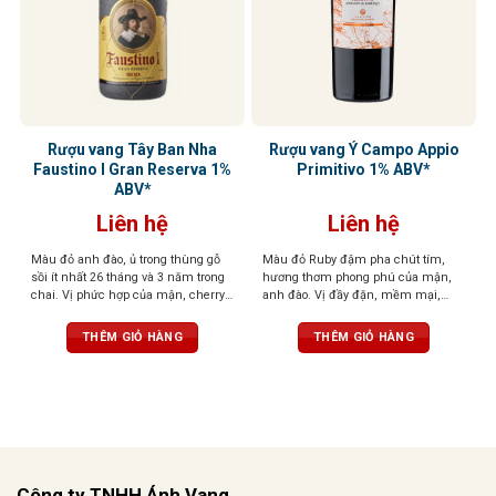
Rượu vang Tây Ban Nha
Rượu vang Ý Campo Appio
Faustino I Gran Reserva 1%
Primitivo 1% ABV*
ABV*
Liên hệ
Liên hệ
Màu đỏ anh đào, ủ trong thùng gỗ
Màu đỏ Ruby đậm pha chút tím,
sồi ít nhất 26 tháng và 3 năm trong
hương thơm phong phú của mận,
chai. Vị phức hợp của mận, cherry,
anh đào. Vị đầy đặn, mềm mại,
gia vị, vani, và gỗ sồi, tannin mềm,
tannin mượt mà, hậu vị kéo dài dễ
hậu vị sâu lắng
chịu
THÊM GIỎ HÀNG
THÊM GIỎ HÀNG
Công ty TNHH Ánh Vang