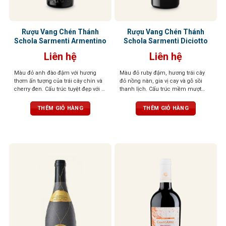
Rượu Vang Chén Thánh
Rượu Vang Chén Thánh
Schola Sarmenti Armentino
Schola Sarmenti Diciotto
Liên hệ
Liên hệ
Màu đỏ anh đào đậm với hương
Màu đỏ ruby đậm, hương trái cây
thơm ấn tượng của trái cây chín và
đỏ nồng nàn, gia vị cay và gỗ sồi
cherry đen. Cấu trúc tuyệt đẹp với vị
thanh lịch. Cấu trúc mềm mượt
chín mọng của trái cây cùng tannin
như nhung, tannin mạnh mẽ, hậu
trưởng thành và dẻo dai
vị kéo dài
THÊM GIỎ HÀNG
THÊM GIỎ HÀNG