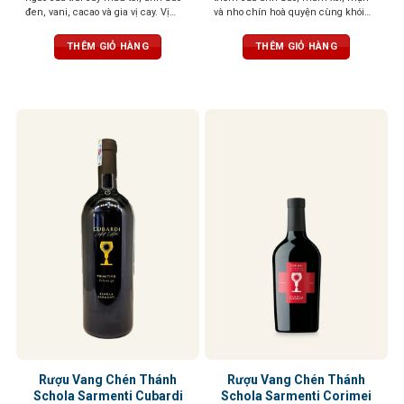
đen, vani, cacao và gia vị cay. Vị
và nho chín hoà quyện cùng khói
phong phú, mạnh mẽ, dai dẳng với
thuốc lá, vani và gia vị
tannin mịn và mượt, cân bằng,
THÊM GIỎ HÀNG
THÊM GIỎ HÀNG
thanh lịch
Rượu Vang Chén Thánh
Rượu Vang Chén Thánh
Schola Sarmenti Cubardi
Schola Sarmenti Corimei