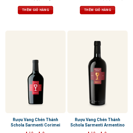
thuốc lá, vani và gia vị
thuốc lá, ca cao, cùng hương cà
phê cháy, gỗ sồi, đất, hạnh nhân và
THÊM GIỎ HÀNG
THÊM GIỎ HÀNG
đinh hương. Dư vị sâu lắng, ấn
tượng
Rượu Vang Chén Thánh
Rượu Vang Chén Thánh
Schola Sarmenti Corimei
Schola Sarmenti Armentino