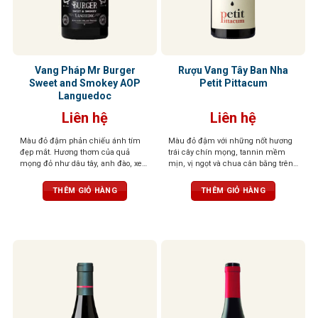
Vang Pháp Mr Burger
Rượu Vang Tây Ban Nha
Sweet and Smokey AOP
Petit Pittacum
Languedoc
Liên hệ
Liên hệ
Màu đỏ đậm phản chiếu ánh tím
Màu đỏ đậm với những nốt hương
đẹp mắt. Hương thơm của quả
trái cây chín mọng, tannin mềm
mọng đỏ như dâu tây, anh đào, xen
mịn, vị ngọt và chua cân bằng trên
lẫn những nốt thảo mộc, đinh
vòm miệng
hương, tuyết tùng tạo nên một tầng
THÊM GIỎ HÀNG
THÊM GIỎ HÀNG
hương phức hợp, gợi cảm và sống
động. Vị rượu mềm mại, mượt mà,
với tannin săn chắc nhưng êm dịu,
kết hợp cùng hậu vị ngọt ngào nhẹ
nhàng