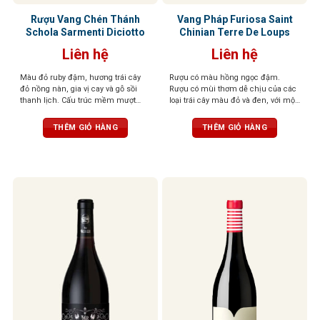
Rượu Vang Chén Thánh
Vang Pháp Furiosa Saint
Schola Sarmenti Diciotto
Chinian Terre De Loups
Liên hệ
Liên hệ
Màu đỏ ruby đậm, hương trái cây
Rượu có màu hồng ngọc đậm.
đỏ nồng nàn, gia vị cay và gỗ sồi
Rượu có mùi thơm dễ chịu của các
thanh lịch. Cấu trúc mềm mượt
loại trái cây màu đỏ và đen, với một
như nhung, tannin mạnh mẽ, hậu
chút mùi gia vị có mùi thơm nhẹ
vị kéo dài
nhàng. Vòm miệng được tráng rất
THÊM GIỎ HÀNG
THÊM GIỎ HÀNG
cân đối và thể hiện rất nhiều sự
tinh tế và sang trọng.