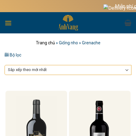
Bỏ
Miễn phí giao
qua
nội
dung
Trang chủ
»
Giống nho
»
Grenache
Bộ lọc