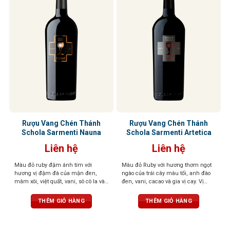
Rượu Vang Chén Thánh
Rượu Vang Chén Thánh
Schola Sarmenti Nauna
Schola Sarmenti Artetica
Liên hệ
Liên hệ
Màu đỏ ruby đậm ánh tím với
Màu đỏ Ruby với hương thơm ngọt
hương vị đậm đà của mận đen,
ngào của trái cây màu tối, anh đào
mâm xôi, việt quất, vani, sô cô la và
đen, vani, cacao và gia vị cay. Vị
gia vị. Cấu trúc mạnh mẽ, cân bằng
phong phú, mạnh mẽ, dai dẳng với
với vị chát mềm mại và dư vị trái
tannin mịn và mượt, cân bằng,
THÊM GIỎ HÀNG
THÊM GIỎ HÀNG
cây khô kéo dài
thanh lịch