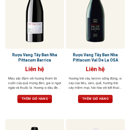
Rượu Vang Tây Ban Nha
Rượu Vang Tây Ban Nha
Pittacum Barrica
Pittacum Val De La OSA
Liên hệ
Liên hệ
Màu sắc đậm với hương thơm lôi
Hương trái cây, tannin sống động, vị
cuốn của quả mọng đen, gia vị ngọt
cay của tiêu, vani, quế, hương trái
ngào và thuốc lá. Hương vị dâu đen,
cây mềm mại, hài hòa với kết thúc
mận đen và gia vị nướng đậm đà
lâu dài và tươi mát tuyệt vời
cùng tannin mềm mại
THÊM GIỎ HÀNG
THÊM GIỎ HÀNG