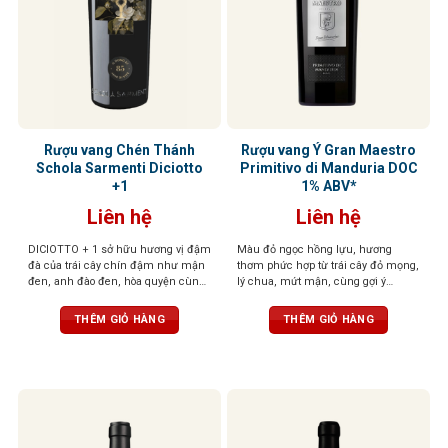
Rượu vang Chén Thánh
Rượu vang Ý Gran Maestro
Schola Sarmenti Diciotto
Primitivo di Manduria DOC
+1
1% ABV*
Liên hệ
Liên hệ
DICIOTTO + 1 sở hữu hương vị đậm
Màu đỏ ngọc hồng lựu, hương
đà của trái cây chín đậm như mận
thơm phức hợp từ trái cây đỏ mọng,
đen, anh đào đen, hòa quyện cùng
lý chua, mứt mận, cùng gợi ý
socola đắng và gỗ sồi rang nhẹ. Vị
cacao, vani và thuốc lá. Vị đầy đặn,
rượu mạnh mẽ, tròn đầy, tannin
tròn trịa, tannin mềm mại, ngọt
THÊM GIỎ HÀNG
THÊM GIỎ HÀNG
mượt mà và hậu vị kéo dài ấm áp,
ngào
để lại ấn tượng sâu sắc ngay từ
ngụm đầu tiên