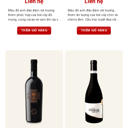
Liên hệ
Liên hệ
Màu đỏ anh đào đậm với hương
Màu đỏ anh đào đậm với hương
thơm phức hợp của trái cây đỏ
thơm ấn tượng của trái cây chín và
mọng, cùng cacao và vani ấm áp và
cherry đen. Cấu trúc tuyệt đẹp với vị
gia vị cay nhẹ. Vị ngọt, tannin mềm
chín mọng của trái cây cùng tannin
mượt, dư vị cân bằng và thanh lịch
trưởng thành và dẻo dai
THÊM GIỎ HÀNG
THÊM GIỎ HÀNG