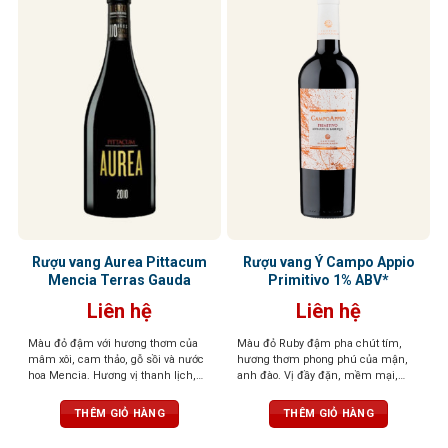
Rượu vang Aurea Pittacum
Rượu vang Ý Campo Appio
Mencia Terras Gauda
Primitivo 1% ABV*
Liên hệ
Liên hệ
Màu đỏ đậm với hương thơm của
Màu đỏ Ruby đậm pha chút tím,
mâm xôi, cam thảo, gỗ sồi và nước
hương thơm phong phú của mận,
hoa Mencia. Hương vị thanh lịch,
anh đào. Vị đầy đặn, mềm mại,
nhiều khoáng chất. Cấu trúc cân
tannin mượt mà, hậu vị kéo dài dễ
bằng và tươi mát, dư vị bền bỉ
chịu
THÊM GIỎ HÀNG
THÊM GIỎ HÀNG