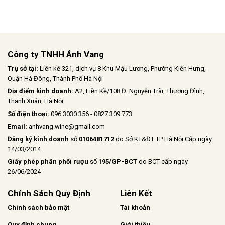
Công ty TNHH Ánh Vang
Trụ sở tại:
Liền kề 321, dịch vụ 8 Khu Mậu Lương, Phường Kiến Hưng,
Quận Hà Đông, Thành Phố Hà Nội
Địa điểm kinh doanh:
A2, Liền Kề/108 Đ. Nguyễn Trãi, Thượng Đình,
Thanh Xuân, Hà Nội
Số điện thoại:
096 3030 356 - 0827 309 773
Email:
anhvang.wine@gmail.com
Đăng ký kinh doanh
số
0106481712
do Sở KT&ĐT TP Hà Nội Cấp ngày
14/03/2014
Giấy phép phân phối rượu
số
195/GP-BCT
do BCT cấp ngày
26/06/2024
Chính Sách Quy Định
Liên Kết
Chính sách bảo mật
Tài khoản
Quy định chung
Giới thiệu