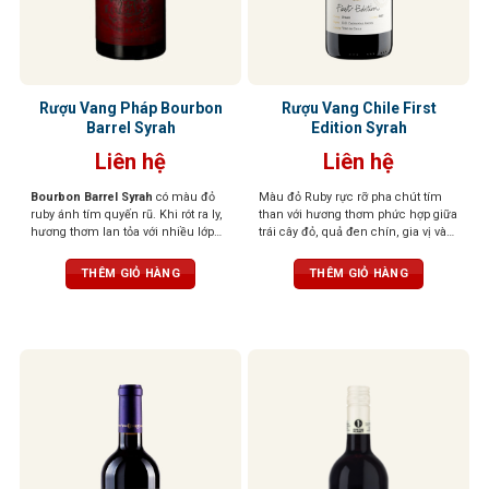
Rượu Vang Pháp Bourbon
Rượu Vang Chile First
Barrel Syrah
Edition Syrah
Liên hệ
Liên hệ
Bourbon Barrel Syrah
có màu đỏ
Màu đỏ Ruby rực rỡ pha chút tím
ruby ánh tím quyến rũ. Khi rót ra ly,
than với hương thơm phức hợp giữa
hương thơm lan tỏa với nhiều lớp
trái cây đỏ, quả đen chín, gia vị và
hương phong phú: nổi bật là quả
khói. Vị tannin mạnh mẽ, cân bằng
mọng đen, mâm xôi chín mọng,
với cấu trúc đậm đà và lưu lại dài
THÊM GIỎ HÀNG
THÊM GIỎ HÀNG
đan xen cùng tiêu đen, gia vị cay
lâu trên vòm miệng, kết hợp hoàn
nhẹ, hương thuốc lá, và thoảng chút
hảo giữa trái cây và gỗ sồi, tạo nên
socola đen, vani, caramel cùng hơi
trải nghiệm đáng nhớ.
khói đặc trưng từ thùng Bourbon.
Tannin tròn trịa, đậm đà nhưng vẫn
mềm mại, mang đến hậu vị đầy
đặn, ấm áp, để lại dấu ấn lâu dài
nơi vòm miệng