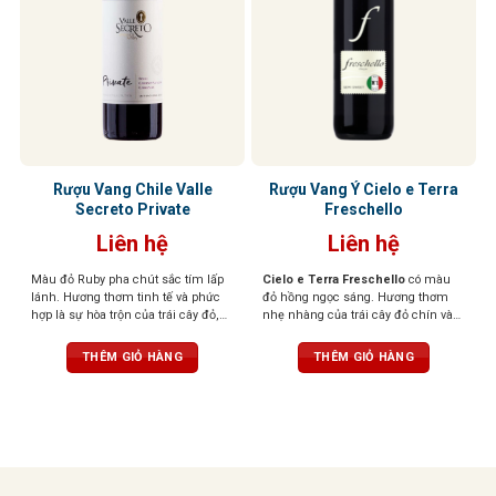
Rượu Vang Chile Valle
Rượu Vang Ý Cielo e Terra
Secreto Private
Freschello
Liên hệ
Liên hệ
Màu đỏ Ruby pha chút sắc tím lấp
Cielo e Terra Freschello
có màu
lánh. Hương thơm tinh tế và phức
đỏ hồng ngọc sáng. Hương thơm
hợp là sự hòa trộn của trái cây đỏ,
nhẹ nhàng của trái cây đỏ chín và
cacao, vị khói và thuốc lá. Cấu trúc
hoa. Hương vị tươi mới, dễ chịu,
hài hòa, tannin thanh lịch, dư vị bền
ngọt ngào khi thưởng thức.
THÊM GIỎ HÀNG
THÊM GIỎ HÀNG
bỉ, chắc chắn