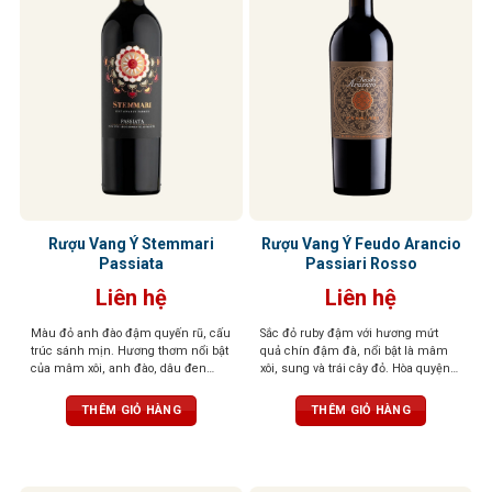
Rượu Vang Ý Stemmari
Rượu Vang Ý Feudo Arancio
Passiata
Passiari Rosso
Liên hệ
Liên hệ
Màu đỏ anh đào đậm quyến rũ, cấu
Sắc đỏ ruby đậm với hương mứt
trúc sánh mịn. Hương thơm nổi bật
quả chín đậm đà, nổi bật là mâm
của mâm xôi, anh đào, dâu đen
xôi, sung và trái cây đỏ. Hòa quyện
quyện cùng violet dịu dàng và tiêu
tinh tế cùng các nốt gia vị nồng nàn
đen cay nồng. Khi rượu “thở” trong
như tiêu đen, quế, thảo mộc khô,
THÊM GIỎ HÀNG
THÊM GIỎ HÀNG
ly, tầng hương vani và thuốc lá tinh
gợi cảm giác ấm áp và hài hòa.
tế sẽ lan tỏa, mang đến hậu vị đậm
Tannin mềm mại, hậu vị kéo dài
đà, tannin mềm mại, độ chua vừa
nhẹ nhàng
phải – tổng thể cân bằng, dễ uống,
kéo dài và khó quên.