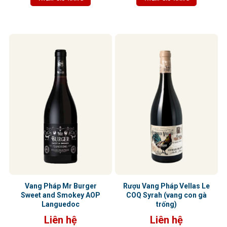
trịa, cân bằng hoàn hảo với vị chua
cân đối và thể hiện rất nhiều sự
nhẹ và vị ngọt của trái cây chín. Hậu
tinh tế và sang trọng.
vị kéo dài, ấm áp với hương gỗ sồi
tinh tế
Vang Pháp Mr Burger
Rượu Vang Pháp Vellas Le
Sweet and Smokey AOP
COQ Syrah (vang con gà
Languedoc
trống)
Liên hệ
Liên hệ