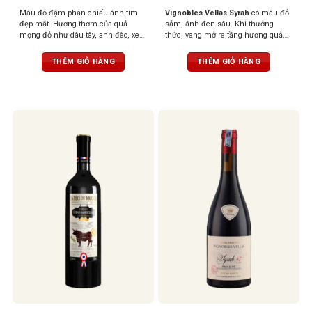
Màu đỏ đậm phản chiếu ánh tím
Vignobles Vellas Syrah
có màu đỏ
đẹp mắt. Hương thơm của quả
sẫm, ánh đen sâu. Khi thưởng
mọng đỏ như dâu tây, anh đào, xen
thức, vang mở ra tầng hương quả
lẫn những nốt thảo mộc, đinh
mọng đen như việt quất, mận đen
hương, tuyết tùng tạo nên một tầng
chín, xen lẫn hương gia vị nhẹ, tiêu
THÊM GIỎ HÀNG
THÊM GIỎ HÀNG
hương phức hợp, gợi cảm và sống
đen, thảo mộc và chút vị khói ấm
động. Vị rượu mềm mại, mượt mà,
áp. Cấu trúc tannin tròn đầy, vị rượu
với tannin săn chắc nhưng êm dịu,
dày nhưng mượt mà, hậu vị kéo dài
kết hợp cùng hậu vị ngọt ngào nhẹ
và hào phóng
nhàng