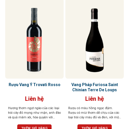
Rượu Vang Ý Trovati Rosso
Vang Pháp Furiosa Saint
Chinian Terre De Loups
Liên hệ
Liên hệ
Hương thơm ngọt ngào của các loại
Rượu có màu hồng ngọc đậm.
trái cây đỏ mọng như mận, anh đào
Rượu có mùi thơm dễ chịu của các
và quả mâm xôi, hòa quyện với
loại trái cây màu đỏ và đen, với một
hương thơm thoang thoảng của gia
chút mùi gia vị có mùi thơm nhẹ
vị và vani. Vị chát mềm mại, tròn
nhàng. Vòm miệng được tráng rất
THÊM GIỎ HÀNG
THÊM GIỎ HÀNG