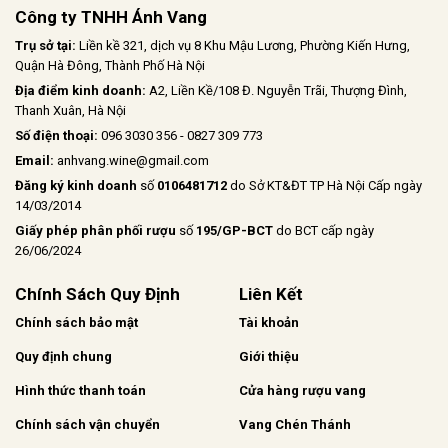
Công ty TNHH Ánh Vang
Trụ sở tại:
Liền kề 321, dịch vụ 8 Khu Mậu Lương, Phường Kiến Hưng,
Quận Hà Đông, Thành Phố Hà Nội
Địa điểm kinh doanh:
A2, Liền Kề/108 Đ. Nguyễn Trãi, Thượng Đình,
Thanh Xuân, Hà Nội
Số điện thoại:
096 3030 356 - 0827 309 773
Email:
anhvang.wine@gmail.com
Đăng ký kinh doanh
số
0106481712
do Sở KT&ĐT TP Hà Nội Cấp ngày
14/03/2014
Giấy phép phân phối rượu
số
195/GP-BCT
do BCT cấp ngày
26/06/2024
Chính Sách Quy Định
Liên Kết
Chính sách bảo mật
Tài khoản
Quy định chung
Giới thiệu
Hình thức thanh toán
Cửa hàng rượu vang
Chính sách vận chuyển
Vang Chén Thánh