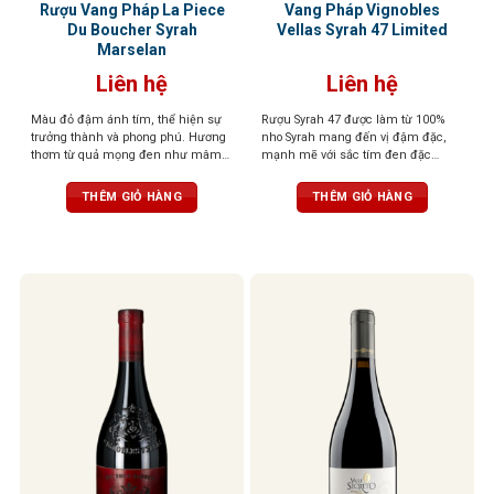
Rượu Vang Pháp La Piece
Vang Pháp Vignobles
Du Boucher Syrah
Vellas Syrah 47 Limited
Marselan
Liên hệ
Liên hệ
Màu đỏ đậm ánh tím, thể hiện sự
Rượu Syrah 47 được làm từ 100%
trưởng thành và phong phú. Hương
nho Syrah mang đến vị đậm đặc,
thơm từ quả mọng đen như mâm
mạnh mẽ với sắc tím đen đặc
xôi, lý chua đen, cùng tiêu đen, cà
trưng. Hương vị đến từ những loại
phê và vani. Vị rượu mạnh mẽ với
quả đen như mận, mâm xôi, anh
THÊM GIỎ HÀNG
THÊM GIỎ HÀNG
tannin mềm mại, hậu vị dài và ấm
đào. Sau đó, đến mùi vị sắc nét hơn
áp
của gỗ sồi, tiêu đen, phức hợp với
hương socola, khẩu vị được mở
rộng với tannin tròn trịa. Một hương
vị hài hòa và cân bằng.