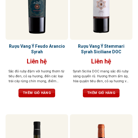
Rượu Vang Ý Feudo Arancio
Rượu Vang Ý Stemmari
Syrah
Syrah Siciliane DOC
Liên hệ
Liên hệ
Sắc đỏ ruby đậm với hương thơm từ
Syrah Sicilia DOC mang sắc đỏ ruby
tiêu đen, cỏ xạ hương, đến các loại
sáng quyến rũ. Hương thơm ấm áp,
trái cây rừng chín mọng, điểm
hòa quyện tiêu đen, cỏ xạ hương và
xuyết một chút hương gỗ tinh tế.
trái cây rừng hoang dã. Vị vang chát
Tannin mềm mượt, tròn đầy cân
mịn như nhung, cân bằng, dễ chịu,
THÊM GIỎ HÀNG
THÊM GIỎ HÀNG
đối, tạo nên một tổng thể hài hòa
hậu vị dài, để lại ấn tượng tinh tế và
trọn vẹn.