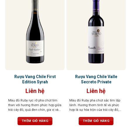
Rượu Vang Chile First
Rượu Vang Chile Valle
Edition Syrah
Secreto Private
Liên hệ
Liên hệ
Màu đỏ Ruby rực rỡ pha chút tím
Màu đỏ Ruby pha chút sắc tím lấp
than với hương thơm phức hợp giữa
lánh. Hương thơm tinh tế và phức
trái cây đỏ, quả đen chín, gia vị và
hợp là sự hòa trộn của trái cây đỏ,
khói. Vị tannin mạnh mẽ, cân bằng
cacao, vị khói và thuốc lá. Cấu trúc
với cấu trúc đậm đà và lưu lại dài
hài hòa, tannin thanh lịch, dư vị bền
THÊM GIỎ HÀNG
THÊM GIỎ HÀNG
lâu trên vòm miệng, kết hợp hoàn
bỉ, chắc chắn
hảo giữa trái cây và gỗ sồi, tạo nên