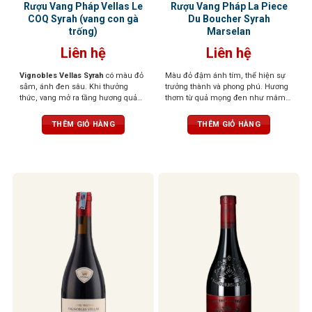
Rượu Vang Pháp Vellas Le
Rượu Vang Pháp La Piece
COQ Syrah (vang con gà
Du Boucher Syrah
trống)
Marselan
Liên hệ
Liên hệ
Vignobles Vellas Syrah
có màu đỏ
Màu đỏ đậm ánh tím, thể hiện sự
sẫm, ánh đen sâu. Khi thưởng
trưởng thành và phong phú. Hương
thức, vang mở ra tầng hương quả
thơm từ quả mọng đen như mâm
mọng đen như việt quất, mận đen
xôi, lý chua đen, cùng tiêu đen, cà
chín, xen lẫn hương gia vị nhẹ, tiêu
phê và vani. Vị rượu mạnh mẽ với
THÊM GIỎ HÀNG
THÊM GIỎ HÀNG
đen, thảo mộc và chút vị khói ấm
tannin mềm mại, hậu vị dài và ấm
áp. Cấu trúc tannin tròn đầy, vị rượu
áp
dày nhưng mượt mà, hậu vị kéo dài
và hào phóng