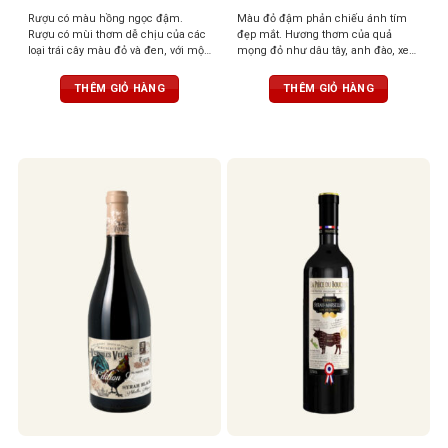
Rượu có màu hồng ngọc đậm.
Màu đỏ đậm phản chiếu ánh tím
Rượu có mùi thơm dễ chịu của các
đẹp mắt. Hương thơm của quả
loại trái cây màu đỏ và đen, với một
mọng đỏ như dâu tây, anh đào, xen
chút mùi gia vị có mùi thơm nhẹ
lẫn những nốt thảo mộc, đinh
nhàng. Vòm miệng được tráng rất
hương, tuyết tùng tạo nên một tầng
THÊM GIỎ HÀNG
THÊM GIỎ HÀNG
cân đối và thể hiện rất nhiều sự
hương phức hợp, gợi cảm và sống
tinh tế và sang trọng.
động. Vị rượu mềm mại, mượt mà,
với tannin săn chắc nhưng êm dịu,
kết hợp cùng hậu vị ngọt ngào nhẹ
nhàng