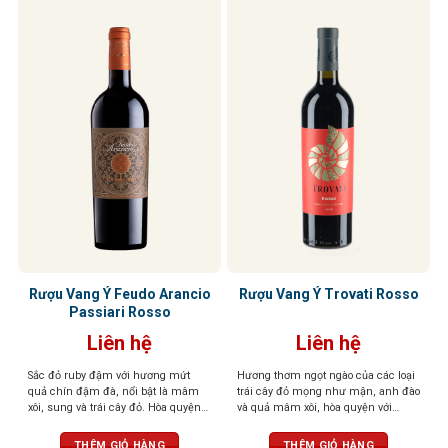
Rượu Vang Ý Feudo Arancio
Rượu Vang Ý Trovati Rosso
Passiari Rosso
Liên hệ
Liên hệ
Sắc đỏ ruby đậm với hương mứt
Hương thơm ngọt ngào của các loại
quả chín đậm đà, nổi bật là mâm
trái cây đỏ mọng như mận, anh đào
xôi, sung và trái cây đỏ. Hòa quyện
và quả mâm xôi, hòa quyện với
tinh tế cùng các nốt gia vị nồng nàn
hương thơm thoang thoảng của gia
như tiêu đen, quế, thảo mộc khô,
vị và vani. Vị chát mềm mại, tròn
THÊM GIỎ HÀNG
THÊM GIỎ HÀNG