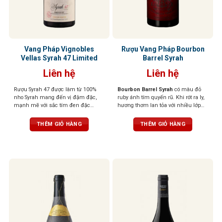
Vang Pháp Vignobles
Rượu Vang Pháp Bourbon
Vellas Syrah 47 Limited
Barrel Syrah
Liên hệ
Liên hệ
Rượu Syrah 47 được làm từ 100%
Bourbon Barrel Syrah
có màu đỏ
nho Syrah mang đến vị đậm đặc,
ruby ánh tím quyến rũ. Khi rót ra ly,
mạnh mẽ với sắc tím đen đặc
hương thơm lan tỏa với nhiều lớp
trưng. Hương vị đến từ những loại
hương phong phú: nổi bật là quả
quả đen như mận, mâm xôi, anh
mọng đen, mâm xôi chín mọng,
THÊM GIỎ HÀNG
THÊM GIỎ HÀNG
đào. Sau đó, đến mùi vị sắc nét hơn
đan xen cùng tiêu đen, gia vị cay
của gỗ sồi, tiêu đen, phức hợp với
nhẹ, hương thuốc lá, và thoảng chút
hương socola, khẩu vị được mở
socola đen, vani, caramel cùng hơi
rộng với tannin tròn trịa. Một hương
khói đặc trưng từ thùng Bourbon.
vị hài hòa và cân bằng.
Tannin tròn trịa, đậm đà nhưng vẫn
mềm mại, mang đến hậu vị đầy
đặn, ấm áp, để lại dấu ấn lâu dài
nơi vòm miệng