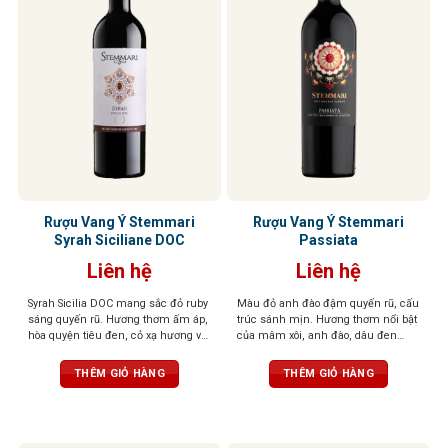
Rượu Vang Ý Stemmari
Rượu Vang Ý Stemmari
Syrah Siciliane DOC
Passiata
Liên hệ
Liên hệ
Syrah Sicilia DOC mang sắc đỏ ruby
Màu đỏ anh đào đậm quyến rũ, cấu
sáng quyến rũ. Hương thơm ấm áp,
trúc sánh mịn. Hương thơm nổi bật
hòa quyện tiêu đen, cỏ xạ hương và
của mâm xôi, anh đào, dâu đen
trái cây rừng hoang dã. Vị vang chát
quyện cùng violet dịu dàng và tiêu
mịn như nhung, cân bằng, dễ chịu,
đen cay nồng. Khi rượu “thở” trong
THÊM GIỎ HÀNG
THÊM GIỎ HÀNG
hậu vị dài, để lại ấn tượng tinh tế và
ly, tầng hương vani và thuốc lá tinh
trọn vẹn.
tế sẽ lan tỏa, mang đến hậu vị đậm
đà, tannin mềm mại, độ chua vừa
phải – tổng thể cân bằng, dễ uống,
kéo dài và khó quên.