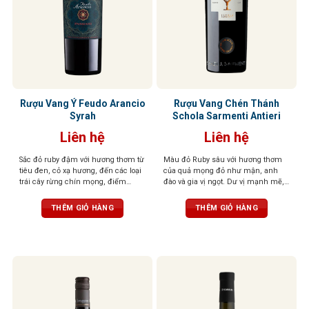
Rượu Vang Ý Feudo Arancio
Rượu Vang Chén Thánh
Syrah
Schola Sarmenti Antieri
Liên hệ
Liên hệ
Sắc đỏ ruby đậm với hương thơm từ
Màu đỏ Ruby sâu với hương thơm
tiêu đen, cỏ xạ hương, đến các loại
của quả mọng đỏ như mận, anh
trái cây rừng chín mọng, điểm
đào và gia vị ngọt. Dư vị mạnh mẽ,
xuyết một chút hương gỗ tinh tế.
tươi mới và cân bằng, mềm mại và
Tannin mềm mượt, tròn đầy cân
dẻo dai trên vòm miệng
THÊM GIỎ HÀNG
THÊM GIỎ HÀNG
đối, tạo nên một tổng thể hài hòa