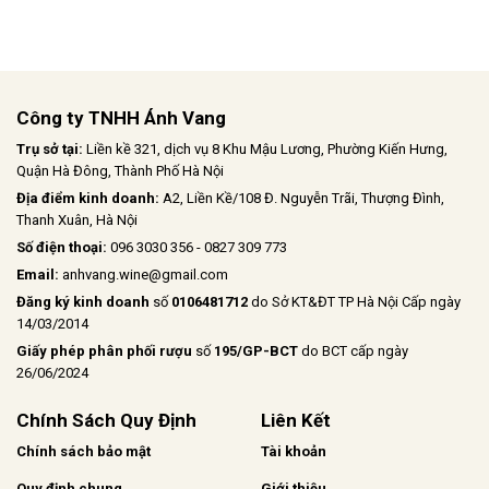
trải nghiệm đáng nhớ.
Công ty TNHH Ánh Vang
Trụ sở tại:
Liền kề 321, dịch vụ 8 Khu Mậu Lương, Phường Kiến Hưng,
Quận Hà Đông, Thành Phố Hà Nội
Địa điểm kinh doanh:
A2, Liền Kề/108 Đ. Nguyễn Trãi, Thượng Đình,
Thanh Xuân, Hà Nội
Số điện thoại:
096 3030 356 - 0827 309 773
Email:
anhvang.wine@gmail.com
Đăng ký kinh doanh
số
0106481712
do Sở KT&ĐT TP Hà Nội Cấp ngày
14/03/2014
Giấy phép phân phối rượu
số
195/GP-BCT
do BCT cấp ngày
26/06/2024
Chính Sách Quy Định
Liên Kết
Chính sách bảo mật
Tài khoản
Quy định chung
Giới thiệu