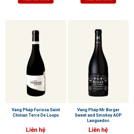
gợi cảm giác ấm áp và hài hòa.
trịa, cân bằng hoàn hảo với vị chua
Tannin mềm mại, hậu vị kéo dài
nhẹ và vị ngọt của trái cây chín. Hậu
nhẹ nhàng
vị kéo dài, ấm áp với hương gỗ sồi
tinh tế
Vang Pháp Furiosa Saint
Vang Pháp Mr Burger
Chinian Terre De Loups
Sweet and Smokey AOP
Languedoc
Liên hệ
Liên hệ