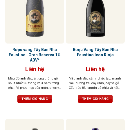
Rượu vang Tây Ban Nha
Rượu Vang Tây Ban Nha
Faustino I Gran Reserva 1%
Faustino Icon Rioja
ABV*
Liên hệ
Liên hệ
Màu đỏ anh đào, ủ trong thùng gỗ
Màu anh đào sẫm, phức tạp, mạnh
sồi ít nhất 26 tháng và 3 năm trong
mẽ, hương trái cây chín, cay và gỗ.
chai. Vị phức hợp của mận, cherry,
Cấu trúc tốt, tannin dễ chịu và kết
gia vị, vani, và gỗ sồi, tannin mềm,
thúc bền bỉ với gợi ý của hạt
hậu vị sâu lắng
THÊM GIỎ HÀNG
THÊM GIỎ HÀNG