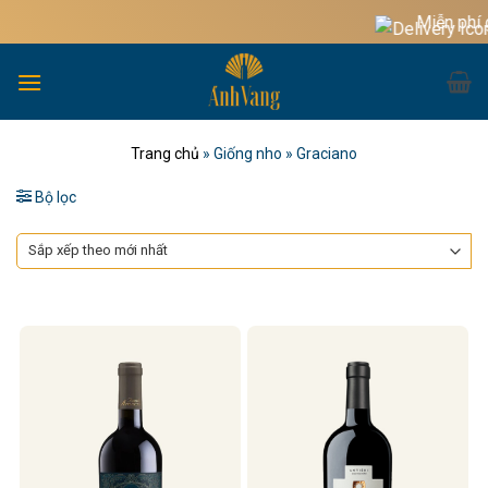
Bỏ
Miễn phí gia
qua
nội
dung
Trang chủ
»
Giống nho
»
Graciano
Bộ lọc