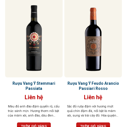
Rượu Vang Ý Stemmari
Rượu Vang Ý Feudo Arancio
Passiata
Passiari Rosso
Liên hệ
Liên hệ
Màu đỏ anh đào đậm quyến rũ, cấu
Sắc đỏ ruby đậm với hương mứt
trúc sánh mịn. Hương thơm nổi bật
quả chín đậm đà, nổi bật là mâm
của mâm xôi, anh đào, dâu đen
xôi, sung và trái cây đỏ. Hòa quyện
quyện cùng violet dịu dàng và tiêu
tinh tế cùng các nốt gia vị nồng nàn
đen cay nồng. Khi rượu “thở” trong
như tiêu đen, quế, thảo mộc khô,
THÊM GIỎ HÀNG
THÊM GIỎ HÀNG