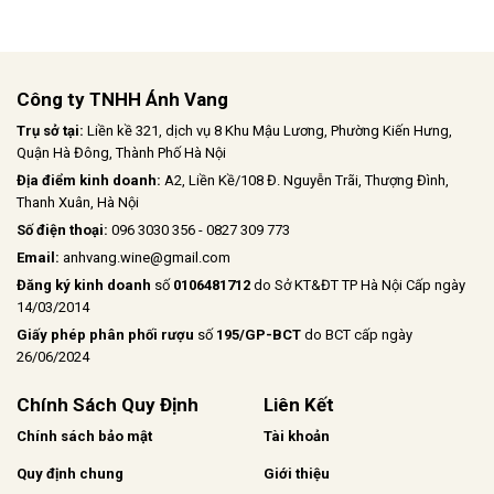
Công ty TNHH Ánh Vang
Trụ sở tại:
Liền kề 321, dịch vụ 8 Khu Mậu Lương, Phường Kiến Hưng,
Quận Hà Đông, Thành Phố Hà Nội
Địa điểm kinh doanh:
A2, Liền Kề/108 Đ. Nguyễn Trãi, Thượng Đình,
Thanh Xuân, Hà Nội
Số điện thoại:
096 3030 356 - 0827 309 773
Email:
anhvang.wine@gmail.com
Đăng ký kinh doanh
số
0106481712
do Sở KT&ĐT TP Hà Nội Cấp ngày
14/03/2014
Giấy phép phân phối rượu
số
195/GP-BCT
do BCT cấp ngày
26/06/2024
Chính Sách Quy Định
Liên Kết
Chính sách bảo mật
Tài khoản
Quy định chung
Giới thiệu