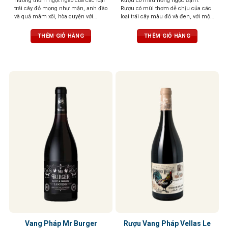
Hương thơm ngọt ngào của các loại
Rượu có màu hồng ngọc đậm.
trái cây đỏ mọng như mận, anh đào
Rượu có mùi thơm dễ chịu của các
và quả mâm xôi, hòa quyện với
loại trái cây màu đỏ và đen, với một
hương thơm thoang thoảng của gia
chút mùi gia vị có mùi thơm nhẹ
vị và vani. Vị chát mềm mại, tròn
nhàng. Vòm miệng được tráng rất
THÊM GIỎ HÀNG
THÊM GIỎ HÀNG
trịa, cân bằng hoàn hảo với vị chua
cân đối và thể hiện rất nhiều sự
nhẹ và vị ngọt của trái cây chín. Hậu
tinh tế và sang trọng.
vị kéo dài, ấm áp với hương gỗ sồi
tinh tế
Vang Pháp Mr Burger
Rượu Vang Pháp Vellas Le