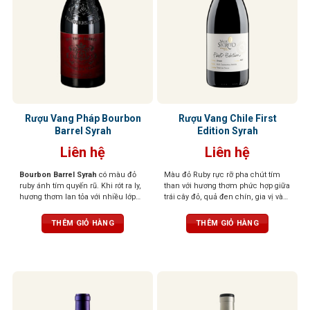
Rượu Vang Pháp Bourbon
Rượu Vang Chile First
Barrel Syrah
Edition Syrah
Liên hệ
Liên hệ
Bourbon Barrel Syrah
có màu đỏ
Màu đỏ Ruby rực rỡ pha chút tím
ruby ánh tím quyến rũ. Khi rót ra ly,
than với hương thơm phức hợp giữa
hương thơm lan tỏa với nhiều lớp
trái cây đỏ, quả đen chín, gia vị và
hương phong phú: nổi bật là quả
khói. Vị tannin mạnh mẽ, cân bằng
mọng đen, mâm xôi chín mọng,
với cấu trúc đậm đà và lưu lại dài
THÊM GIỎ HÀNG
THÊM GIỎ HÀNG
đan xen cùng tiêu đen, gia vị cay
lâu trên vòm miệng, kết hợp hoàn
nhẹ, hương thuốc lá, và thoảng chút
hảo giữa trái cây và gỗ sồi, tạo nên
socola đen, vani, caramel cùng hơi
trải nghiệm đáng nhớ.
khói đặc trưng từ thùng Bourbon.
Tannin tròn trịa, đậm đà nhưng vẫn
mềm mại, mang đến hậu vị đầy
đặn, ấm áp, để lại dấu ấn lâu dài
nơi vòm miệng