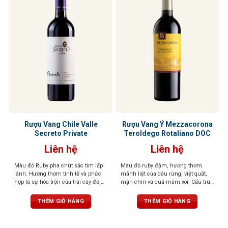
Rượu Vang Chile Valle
Rượu Vang Ý Mezzacorona
Secreto Private
Teroldego Rotaliano DOC
Liên hệ
Liên hệ
Màu đỏ Ruby pha chút sắc tím lấp
Màu đỏ ruby đậm, hương thơm
lánh. Hương thơm tinh tế và phức
mãnh liệt của dâu rừng, việt quất,
hợp là sự hòa trộn của trái cây đỏ,
mận chín và quả mâm xôi. Cấu trúc
cacao, vị khói và thuốc lá. Cấu trúc
chặt chẽ, tannin mềm, kết thúc tròn
hài hòa, tannin thanh lịch, dư vị bền
trịa và hậu vị ấn tượng trong vòm
THÊM GIỎ HÀNG
THÊM GIỎ HÀNG
bỉ, chắc chắn
miệng