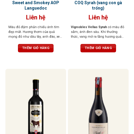
Sweet and Smokey AOP
COQ Syrah (vang con gà
Languedoc
trống)
Liên hệ
Liên hệ
Màu đỏ đậm phản chiếu ánh tím
Vignobles Vellas Syrah
có màu đỏ
đẹp mắt. Hương thơm của quả
sẫm, ánh đen sâu. Khi thưởng
mọng đỏ như dâu tây, anh đào, xen
thức, vang mở ra tầng hương quả
lẫn những nốt thảo mộc, đinh
mọng đen như việt quất, mận đen
hương, tuyết tùng tạo nên một tầng
chín, xen lẫn hương gia vị nhẹ, tiêu
THÊM GIỎ HÀNG
THÊM GIỎ HÀNG
hương phức hợp, gợi cảm và sống
đen, thảo mộc và chút vị khói ấm
động. Vị rượu mềm mại, mượt mà,
áp. Cấu trúc tannin tròn đầy, vị rượu
với tannin săn chắc nhưng êm dịu,
dày nhưng mượt mà, hậu vị kéo dài
kết hợp cùng hậu vị ngọt ngào nhẹ
và hào phóng
nhàng