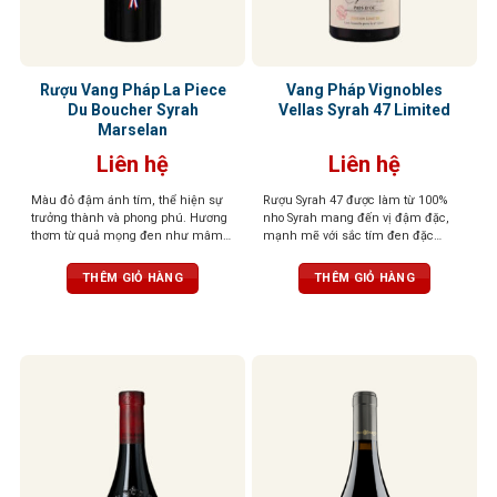
Rượu Vang Pháp La Piece
Vang Pháp Vignobles
Du Boucher Syrah
Vellas Syrah 47 Limited
Marselan
Liên hệ
Liên hệ
Màu đỏ đậm ánh tím, thể hiện sự
Rượu Syrah 47 được làm từ 100%
trưởng thành và phong phú. Hương
nho Syrah mang đến vị đậm đặc,
thơm từ quả mọng đen như mâm
mạnh mẽ với sắc tím đen đặc
xôi, lý chua đen, cùng tiêu đen, cà
trưng. Hương vị đến từ những loại
phê và vani. Vị rượu mạnh mẽ với
quả đen như mận, mâm xôi, anh
THÊM GIỎ HÀNG
THÊM GIỎ HÀNG
tannin mềm mại, hậu vị dài và ấm
đào. Sau đó, đến mùi vị sắc nét hơn
áp
của gỗ sồi, tiêu đen, phức hợp với
hương socola, khẩu vị được mở
rộng với tannin tròn trịa. Một hương
vị hài hòa và cân bằng.