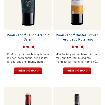
Rượu Vang Ý Feudo Arancio
Rượu Vang Ý Castel Firmian
Syrah
Teroldego Rotaliano
Liên hệ
Liên hệ
Sắc đỏ ruby đậm với hương thơm từ
Màu đỏ Ruby với sự phản chiếu của
tiêu đen, cỏ xạ hương, đến các loại
màu ánh tím. Mùi hương hoa
trái cây rừng chín mọng, điểm
mãnh liệt với những nốt hương của
xuyết một chút hương gỗ tinh tế.
quả dại, đặc biệt là quả việt quất,
Tannin mềm mượt, tròn đầy cân
dâu đen, quả mâm xôi
THÊM GIỎ HÀNG
THÊM GIỎ HÀNG
đối, tạo nên một tổng thể hài hòa