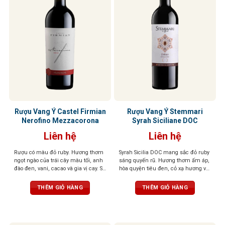
Rượu Vang Ý Castel Firmian
Rượu Vang Ý Stemmari
Nerofino Mezzacorona
Syrah Siciliane DOC
Liên hệ
Liên hệ
Rượu có màu đỏ ruby. Hương thơm
Syrah Sicilia DOC mang sắc đỏ ruby
ngọt ngào của trái cây màu tối, anh
sáng quyến rũ. Hương thơm ấm áp,
đào đen, vani, cacao và gia vị cay. Sự
hòa quyện tiêu đen, cỏ xạ hương và
hài hòa mang lại cho khứu giác
trái cây rừng hoang dã. Vị vang chát
cảm nhận tinh tế của trái cây và các
mịn như nhung, cân bằng, dễ chịu,
THÊM GIỎ HÀNG
THÊM GIỎ HÀNG
gia vị khác. Hậu vị phong phú,
hậu vị dài, để lại ấn tượng tinh tế và
mạnh mẽ và dai dẳng với tannin
trọn vẹn.
mịn và mượt mà.