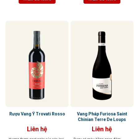
ly, tầng hương vani và thuốc lá tinh
gợi cảm giác ấm áp và hài hòa.
tế sẽ lan tỏa, mang đến hậu vị đậm
Tannin mềm mại, hậu vị kéo dài
đà, tannin mềm mại, độ chua vừa
nhẹ nhàng
phải – tổng thể cân bằng, dễ uống,
kéo dài và khó quên.
Rượu Vang Ý Trovati Rosso
Vang Pháp Furiosa Saint
Chinian Terre De Loups
Liên hệ
Liên hệ