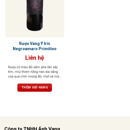
Rượu Vang Ý Iris
Negroamaro Primitivo
Liên hệ
Rượu có màu đỏ sẫm pha lẫn sắc
tím, mùi thơm nồng nàn dai dẳng
của quả chín mọng đỏ, mứt và một
chút thanh nhẹ của cam thảo. Vị
rượu tròn đầy, tannin mạnh mẽ,
THÊM GIỎ HÀNG
cân bằng tuyệt vời
Công ty TNHH Ánh Vang