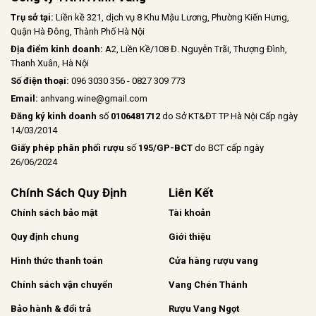
Trụ sở tại:
Liền kề 321, dịch vụ 8 Khu Mậu Lương, Phường Kiến Hưng,
Quận Hà Đông, Thành Phố Hà Nội
Địa điểm kinh doanh:
A2, Liền Kề/108 Đ. Nguyễn Trãi, Thượng Đình,
Thanh Xuân, Hà Nội
Số điện thoại:
096 3030 356 - 0827 309 773
Email:
anhvang.wine@gmail.com
Đăng ký kinh doanh
số
0106481712
do Sở KT&ĐT TP Hà Nội Cấp ngày
14/03/2014
Giấy phép phân phối rượu
số
195/GP-BCT
do BCT cấp ngày
26/06/2024
Chính Sách Quy Định
Liên Kết
Chính sách bảo mật
Tài khoản
Quy định chung
Giới thiệu
Hình thức thanh toán
Cửa hàng rượu vang
Chính sách vận chuyển
Vang Chén Thánh
Bảo hành & đổi trả
Rượu Vang Ngọt