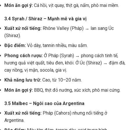
Món ăn gợi ý:
Cá hồi, vịt quay, thịt gà, nấm, phô mai mềm.
3.4 Syrah / Shiraz – Mạnh mẽ và gia vị
Xuất xứ nổi tiếng:
Rhône Valley (Pháp) → lan sang Úc
(Shiraz).
Đặc điểm:
Vỏ dày, tannin nhiều, màu sẫm.
Phong cách rượu:
Ở Pháp (Syrah) → phong cách tinh tế,
hương quả việt quất, tiêu đen, khói. Ở Úc (Shiraz) → đậm đà,
cay nồng, vị mận, socola, gia vị.
Khả năng lưu trữ:
Cao, từ 10–20 năm.
Món ăn gợi ý:
BBQ, thịt đỏ nướng, xúc xích, phô mai cứng.
3.5 Malbec – Ngôi sao của Argentina
Xuất xứ nổi tiếng:
Pháp (Cahors) nhưng nổi tiếng ở
Argentina.