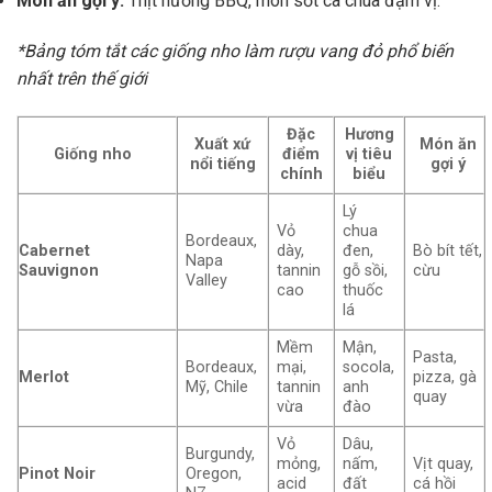
Món ăn gợi ý:
Thịt nướng BBQ, món sốt cà chua đậm vị.
*Bảng tóm tắt các giống nho làm rượu vang đỏ phổ biến
nhất trên thế giới
Đặc
Hương
Xuất xứ
Món ăn
Giống nho
điểm
vị tiêu
nổi tiếng
gợi ý
chính
biểu
Lý
Vỏ
chua
Bordeaux,
Cabernet
dày,
đen,
Bò bít tết,
Napa
Sauvignon
tannin
gỗ sồi,
cừu
Valley
cao
thuốc
lá
Mềm
Mận,
Pasta,
Bordeaux,
mại,
socola,
Merlot
pizza, gà
Mỹ, Chile
tannin
anh
quay
vừa
đào
Vỏ
Dâu,
Burgundy,
mỏng,
nấm,
Vịt quay,
Pinot Noir
Oregon,
acid
đất
cá hồi