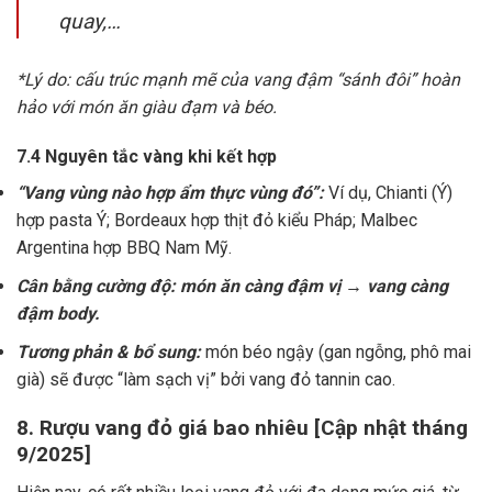
quay,…
*Lý do: cấu trúc mạnh mẽ của vang đậm “sánh đôi” hoàn
hảo với món ăn giàu đạm và béo.
7.4 Nguyên tắc vàng khi kết hợp
“Vang vùng nào hợp ẩm thực vùng đó”:
Ví dụ, Chianti (Ý)
hợp pasta Ý; Bordeaux hợp thịt đỏ kiểu Pháp; Malbec
Argentina hợp BBQ Nam Mỹ.
Cân bằng cường độ: món ăn càng đậm vị → vang càng
đậm body.
Tương phản & bổ sung:
món béo ngậy (gan ngỗng, phô mai
già) sẽ được “làm sạch vị” bởi vang đỏ tannin cao.
8. Rượu vang đỏ giá bao nhiêu [Cập nhật tháng
9/2025]