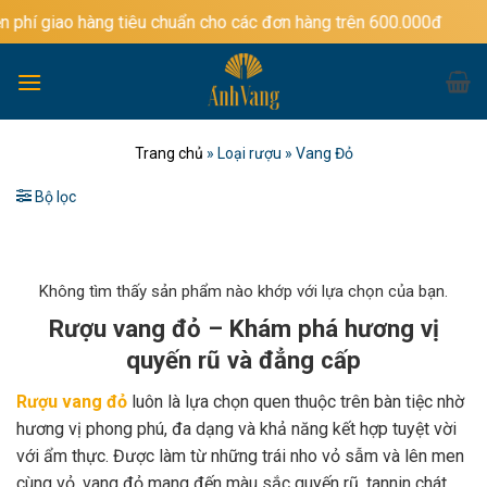
Bỏ
ng tiêu chuẩn cho các đơn hàng trên 600.000đ
qua
nội
dung
Trang chủ
»
Loại rượu
»
Vang Đỏ
Bộ lọc
Không tìm thấy sản phẩm nào khớp với lựa chọn của bạn.
Rượu vang đỏ – Khám phá hương vị
quyến rũ và đẳng cấp
Rượu vang đỏ
luôn là lựa chọn quen thuộc trên bàn tiệc nhờ
hương vị phong phú, đa dạng và khả năng kết hợp tuyệt vời
với ẩm thực. Được làm từ những trái nho vỏ sẫm và lên men
cùng vỏ, vang đỏ mang đến màu sắc quyến rũ, tannin chát