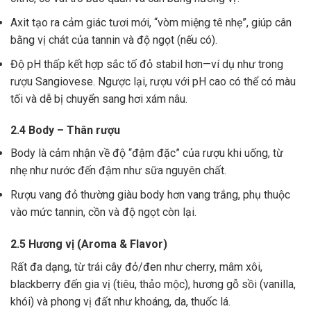
Axit tạo ra cảm giác tươi mới, “vòm miệng tê nhẹ”, giúp cân
bằng vị chát của tannin và độ ngọt (nếu có).
Độ pH thấp kết hợp sắc tố đỏ stabil hơn—ví dụ như trong
rượu Sangiovese. Ngược lại, rượu với pH cao có thể có màu
tối và dễ bị chuyển sang hơi xám nâu.
2.4 Body – Thân rượu
Body là cảm nhận về độ “đậm đặc” của rượu khi uống, từ
nhẹ như nước đến đậm như sữa nguyên chất.
Rượu vang đỏ thường giàu body hơn vang trắng, phụ thuộc
vào mức tannin, cồn và độ ngọt còn lại.
2.5 Hương vị (Aroma & Flavor)
Rất đa dạng, từ trái cây đỏ/đen như cherry, mâm xôi,
blackberry đến gia vị (tiêu, thảo mộc), hương gỗ sồi (vanilla,
khói) và phong vị đất như khoáng, da, thuốc lá.