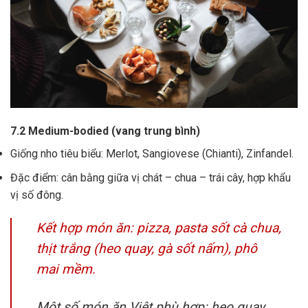
7.2 Medium-bodied (vang trung bình)
Giống nho tiêu biểu: Merlot, Sangiovese (Chianti), Zinfandel.
Đặc điểm: cân bằng giữa vị chát – chua – trái cây, hợp khẩu
vị số đông.
Kết hợp món ăn: pizza, pasta sốt cà chua,
thịt trắng (heo quay, gà sốt nấm), phô
mai mềm.
Một số món ăn Việt phù hợp: heo quay