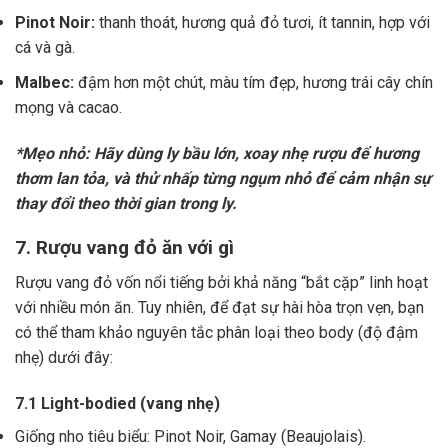
Pinot Noir:
thanh thoát, hương quả đỏ tươi, ít tannin, hợp với
cá và gà.
Malbec:
đậm hơn một chút, màu tím đẹp, hương trái cây chín
mọng và cacao.
*Mẹo nhỏ: Hãy dùng ly bầu lớn, xoay nhẹ rượu để hương
thơm lan tỏa, và thử nhấp từng ngụm nhỏ để cảm nhận sự
thay đổi theo thời gian trong ly.
7. Rượu vang đỏ ăn với gì
Rượu vang đỏ vốn nổi tiếng bởi khả năng “bắt cặp” linh hoạt
với nhiều món ăn. Tuy nhiên, để đạt sự hài hòa trọn vẹn, bạn
có thể tham khảo nguyên tắc phân loại theo body (độ đậm
nhẹ) dưới đây:
7.1 Light-bodied (vang nhẹ)
Giống nho tiêu biểu: Pinot Noir, Gamay (Beaujolais).