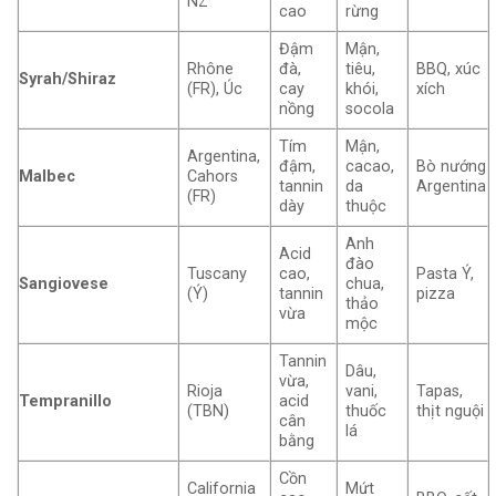
NZ
cao
rừng
Đậm
Mận,
Rhône
đà,
tiêu,
BBQ, xúc
Syrah/Shiraz
(FR), Úc
cay
khói,
xích
nồng
socola
Tím
Mận,
Argentina,
đậm,
cacao,
Bò nướng
Malbec
Cahors
tannin
da
Argentina
(FR)
dày
thuộc
Anh
Acid
đào
Tuscany
cao,
Pasta Ý,
Sangiovese
chua,
(Ý)
tannin
pizza
thảo
vừa
mộc
Tannin
Dâu,
vừa,
Rioja
vani,
Tapas,
Tempranillo
acid
(TBN)
thuốc
thịt nguội
cân
lá
bằng
Cồn
California
Mứt