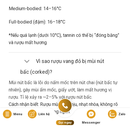
Medium-bodied: 14–16°C
Full-bodied (đậm): 16–18°C
*Nếu quá lạnh (dưới 10°C), tannin có thể bị “đóng băng”
và rượu mất hương.
Vì sao rượu vang đỏ bị mùi nút
bấc (corked)?
Mùi nút bấc là lỗi do nấm mốc trên nút chai (nút bấc tự
nhiên), gây mùi ẩm mốc, giấy ướt, làm mất hương vị
rượu. Tỉ lệ xảy ra ~2–5% với rượu nút bấc.
Cách nhận biết: Rượu mùi khó chịu, nhạt nhòa, không rõ
hương trái cây dù là vang ngon.
Menu
Liên hệ
Zalo
Gọi ngay
Messenger
Nếu gặp lỗi này, bạn nên liên hệ cửa hàng đổi trả (nếu có