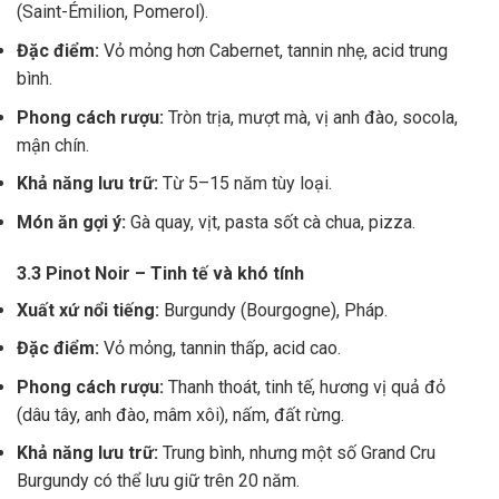
(Saint-Émilion, Pomerol).
Đặc điểm:
Vỏ mỏng hơn Cabernet, tannin nhẹ, acid trung
bình.
Phong cách rượu:
Tròn trịa, mượt mà, vị anh đào, socola,
mận chín.
Khả năng lưu trữ:
Từ 5–15 năm tùy loại.
Món ăn gợi ý:
Gà quay, vịt, pasta sốt cà chua, pizza.
3.3 Pinot Noir – Tinh tế và khó tính
Xuất xứ nổi tiếng:
Burgundy (Bourgogne), Pháp.
Đặc điểm:
Vỏ mỏng, tannin thấp, acid cao.
Phong cách rượu:
Thanh thoát, tinh tế, hương vị quả đỏ
(dâu tây, anh đào, mâm xôi), nấm, đất rừng.
Khả năng lưu trữ:
Trung bình, nhưng một số Grand Cru
Burgundy có thể lưu giữ trên 20 năm.