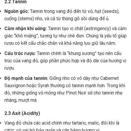
2.2 Tannin
Nguồn gốc:
Tannin trong vang đỏ đến từ vỏ, hạt (seeds),
cuống (stems) nho, và cả từ thùng gỗ sồi dùng để ủ.
Cảm nhận khi uống:
Tannin tạo vị chát (astringency) và cảm
giác “khô miệng”, tương tự như chè đen. Chúng là yếu tố giúp
rượu có kết cấu chắc chắn và khả năng lưu giữ lâu năm.
Cấu trúc rượu:
Tannin chính là “khung xương” tạo nên cấu
trúc của vang đỏ, góp phần phức hợp và độ dài của hương vị
rượu.
Độ mạnh của tannin:
Giống nho có vỏ dày như Cabernet
Sauvignon hoặc Syrah thường có tannin mạnh hơn. Trong khi
đó, những giống vỏ mỏng như Pinot Noir sẽ cho tannin nhẹ
nhàng, mượt mà.
2.3 Axit (Acidity)
Vang đỏ chứa các acid chính như tartaric, malic, đôi khi là
citric, có vai trò bảo quản và cân bằng hương vị .