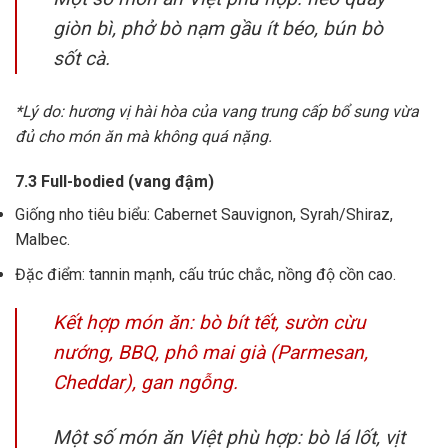
giòn bì, phở bò nạm gầu ít béo, bún bò
sốt cà.
*Lý do: hương vị hài hòa của vang trung cấp bổ sung vừa
đủ cho món ăn mà không quá nặng.
7.3 Full-bodied (vang đậm)
Giống nho tiêu biểu: Cabernet Sauvignon, Syrah/Shiraz,
Malbec.
Đặc điểm: tannin mạnh, cấu trúc chắc, nồng độ cồn cao.
Kết hợp món ăn: bò bít tết, sườn cừu
nướng, BBQ, phô mai già (Parmesan,
Cheddar), gan ngỗng.
Một số món ăn Việt phù hợp: bò lá lốt, vịt