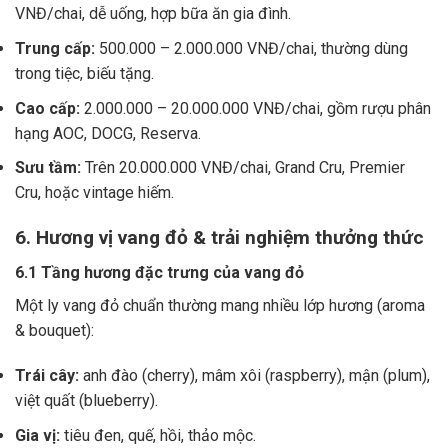
VNĐ/chai, dễ uống, hợp bữa ăn gia đình.
Trung cấp:
500.000 – 2.000.000 VNĐ/chai, thường dùng
trong tiệc, biếu tặng.
Cao cấp:
2.000.000 – 20.000.000 VNĐ/chai, gồm rượu phân
hạng AOC, DOCG, Reserva.
Sưu tầm:
Trên 20.000.000 VNĐ/chai, Grand Cru, Premier
Cru, hoặc vintage hiếm.
6. Hương vị vang đỏ & trải nghiệm thưởng thức
6.1 Tầng hương đặc trưng của vang đỏ
Một ly vang đỏ chuẩn thường mang nhiều lớp hương (aroma
& bouquet):
Trái cây:
anh đào (cherry), mâm xôi (raspberry), mận (plum),
việt quất (blueberry).
Gia vị:
tiêu đen, quế, hồi, thảo mộc.