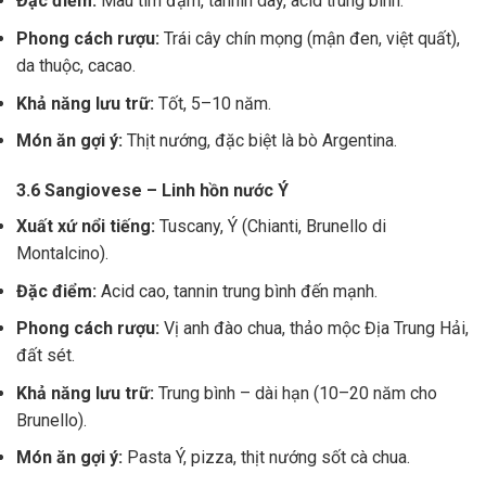
Đặc điểm:
Màu tím đậm, tannin dày, acid trung bình.
Phong cách rượu:
Trái cây chín mọng (mận đen, việt quất),
da thuộc, cacao.
Khả năng lưu trữ:
Tốt, 5–10 năm.
Món ăn gợi ý:
Thịt nướng, đặc biệt là bò Argentina.
3.6 Sangiovese – Linh hồn nước Ý
Xuất xứ nổi tiếng:
Tuscany, Ý (Chianti, Brunello di
Montalcino).
Đặc điểm:
Acid cao, tannin trung bình đến mạnh.
Phong cách rượu:
Vị anh đào chua, thảo mộc Địa Trung Hải,
đất sét.
Khả năng lưu trữ:
Trung bình – dài hạn (10–20 năm cho
Brunello).
Món ăn gợi ý:
Pasta Ý, pizza, thịt nướng sốt cà chua.