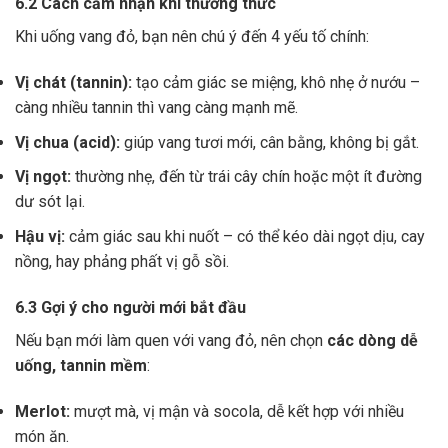
6.2 Cách cảm nhận khi thưởng thức
Khi uống vang đỏ, bạn nên chú ý đến 4 yếu tố chính:
Vị chát (tannin):
tạo cảm giác se miệng, khô nhẹ ở nướu –
càng nhiều tannin thì vang càng mạnh mẽ.
Vị chua (acid):
giúp vang tươi mới, cân bằng, không bị gắt.
Vị ngọt:
thường nhẹ, đến từ trái cây chín hoặc một ít đường
dư sót lại.
Hậu vị:
cảm giác sau khi nuốt – có thể kéo dài ngọt dịu, cay
nồng, hay phảng phất vị gỗ sồi.
6.3 Gợi ý cho người mới bắt đầu
Nếu bạn mới làm quen với vang đỏ, nên chọn
các dòng dễ
uống, tannin mềm
:
Merlot:
mượt mà, vị mận và socola, dễ kết hợp với nhiều
món ăn.