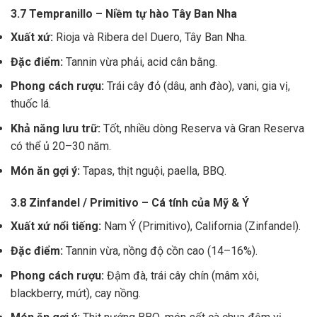
3.7 Tempranillo – Niềm tự hào Tây Ban Nha
Xuất xứ:
Rioja và Ribera del Duero, Tây Ban Nha.
Đặc điểm:
Tannin vừa phải, acid cân bằng.
Phong cách rượu:
Trái cây đỏ (dâu, anh đào), vani, gia vị,
thuốc lá.
Khả năng lưu trữ:
Tốt, nhiều dòng Reserva và Gran Reserva
có thể ủ 20–30 năm.
Món ăn gợi ý:
Tapas, thịt nguội, paella, BBQ.
3.8 Zinfandel / Primitivo – Cá tính của Mỹ & Ý
Xuất xứ nổi tiếng:
Nam Ý (Primitivo), California (Zinfandel).
Đặc điểm:
Tannin vừa, nồng độ cồn cao (14–16%).
Phong cách rượu:
Đậm đà, trái cây chín (mâm xôi,
blackberry, mứt), cay nồng.