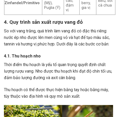
cao,
BBQ, sốt
Zinfandel/Primitivo
(Mỹ),
berry,
đậm
cà chua
Puglia (Ý)
gia vị
vị
4. Quy trình sản xuất rượu vang đỏ
So với vang trắng, quá trình làm vang đỏ có đặc thù riêng:
nước ép nho được lên men cùng vỏ và hạt để tạo màu sắc,
tannin và hương vị phức hợp. Dưới đây là các bước cơ bản:
4.1. Thu hoạch nho
Thời điểm thu hoạch là yếu tố quan trọng quyết định chất
lượng rượu vang. Nho được thu hoạch khi đạt độ chín tối ưu,
đảm bảo lượng đường và axit cân bằng.
Thu hoạch có thể được thực hiện bằng tay hoặc bằng máy,
tùy thuộc vào địa hình và quy mô sản xuất.