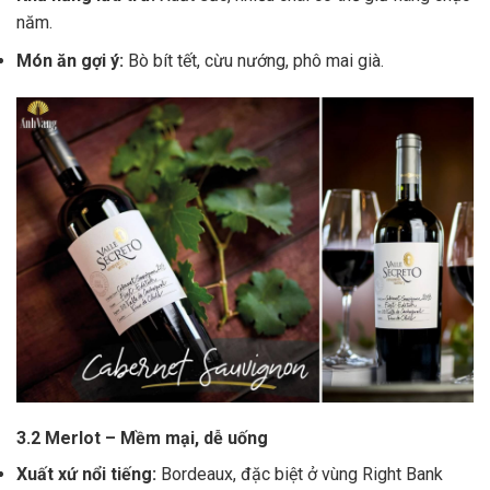
năm.
Món ăn gợi ý:
Bò bít tết, cừu nướng, phô mai già.
3.2 Merlot – Mềm mại, dễ uống
Xuất xứ nổi tiếng:
Bordeaux, đặc biệt ở vùng Right Bank