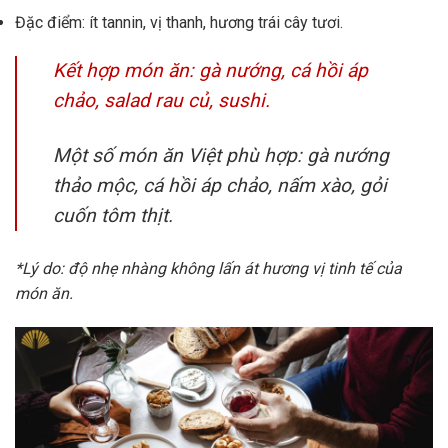
Đặc điểm: ít tannin, vị thanh, hương trái cây tươi.
Kết hợp món ăn: gà nướng, cá hồi áp
chảo, salad rau củ, sushi.
Một số món ăn Việt phù hợp: gà nướng
thảo mộc, cá hồi áp chảo, nấm xào, gỏi
cuốn tôm thịt.
*Lý do: độ nhẹ nhàng không lấn át hương vị tinh tế của
món ăn.