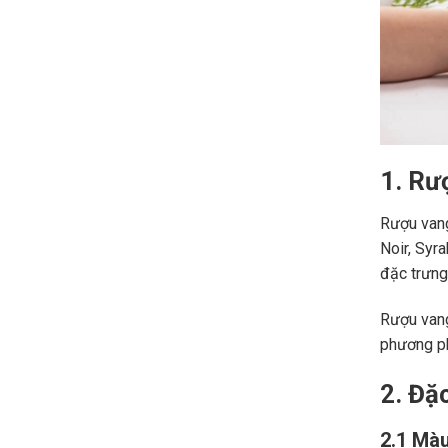
1. Rư
Rượu vang
Noir, Syr
đặc trưng,
Rượu vang
phương ph
2. Đặ
2.1 Màu