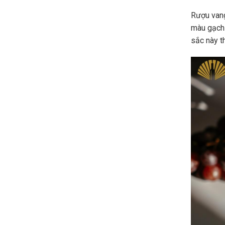
Rượu vang
màu gạch
sắc này t