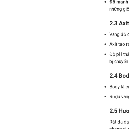
Độ mạnh 
những giố
2.3 Axit
Vang đỏ ch
Axit tạo r
Độ pH thấ
bị chuyển
2.4 Bod
Body là c
Rượu vang
2.5 Hươ
Rất đa dạn