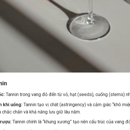
nin
c:
Tannin trong vang đỏ đến từ vỏ, hạt (seeds), cuống (stems) nh
 khi uống:
Tannin tạo vị chát (astringency) và cảm giác “khô miệ
u chắc chắn và khả năng lưu giữ lâu năm.
 rượu:
Tannin chính là “khung xương” tạo nên cấu trúc của vang đ