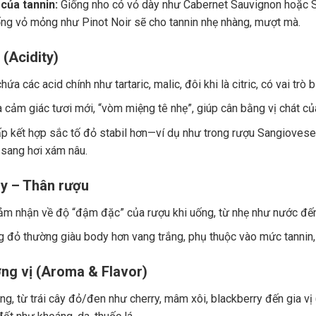
của tannin:
Giống nho có vỏ dày như Cabernet Sauvignon hoặc Sy
ng vỏ mỏng như Pinot Noir sẽ cho tannin nhẹ nhàng, mượt mà.
 (Acidity)
ứa các acid chính như tartaric, malic, đôi khi là citric, có vai trò
a cảm giác tươi mới, “vòm miệng tê nhẹ”, giúp cân bằng vị chát củ
p kết hợp sắc tố đỏ stabil hơn—ví dụ như trong rượu Sangiovese.
 sang hơi xám nâu.
y – Thân rượu
ảm nhận về độ “đậm đặc” của rượu khi uống, từ nhẹ như nước đế
 đỏ thường giàu body hơn vang trắng, phụ thuộc vào mức tannin, 
ng vị (Aroma & Flavor)
g, từ trái cây đỏ/đen như cherry, mâm xôi, blackberry đến gia vị (