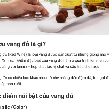
ợu vang đỏ là gì?
 đỏ (Red Wine) là loại vang được sản xuất từ những giống nho 
ah/Shiraz… Điểm đặc biệt của vang đỏ nằm ở quá trình lên men c
 cùng với tannin – hợp chất tạo vị chát và cấu trúc cho rượu.
 đỏ có nhiều loại khác nhau, từ nhẹ nhàng đến đậm đà, từ ngọt đế
áp sản xuất.
c điểm nổi bật của vang đỏ
 sắc (Color)