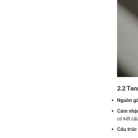
2.2 Tan
Nguồn gố
Cảm nhận
có kết cấ
Cấu trúc