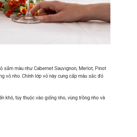
vỏ sẫm màu như Cabernet Sauvignon, Merlot, Pinot
ùng vỏ nho. Chính lớp vỏ này cung cấp màu sắc đỏ
n khô, tùy thuộc vào giống nho, vùng trồng nho và