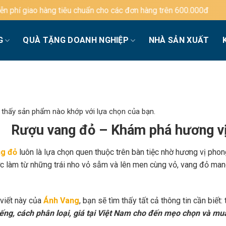
u chuẩn cho các đơn hàng trên 600.000đ
G
QUÀ TẶNG DOANH NGHIỆP
NHÀ SẢN XUẤT
 thấy sản phẩm nào khớp với lựa chọn của bạn.
Rượu vang đỏ – Khám phá hương vị
g đỏ
luôn là lựa chọn quen thuộc trên bàn tiệc nhờ hương vị phon
c làm từ những trái nho vỏ sẫm và lên men cùng vỏ, vang đỏ mang
 viết này của
Ánh Vang
, bạn sẽ tìm thấy tất cả thông tin cần biết:
iếng, cách phân loại, giá tại Việt Nam cho đến mẹo chọn và mu