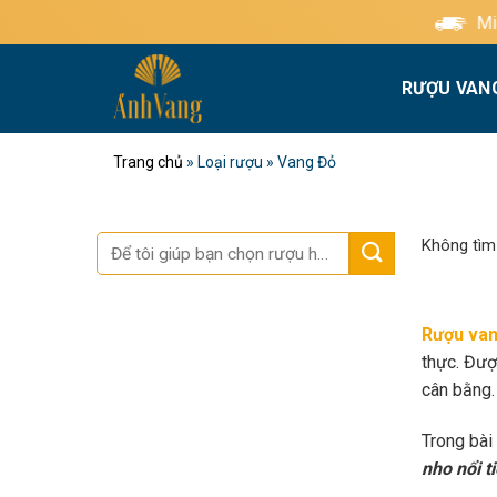
Bỏ
Miễn phí giao hàng tiê
qua
nội
RƯỢU VAN
dung
Trang chủ
»
Loại rượu
»
Vang Đỏ
Tìm
Không tìm
kiếm:
Rượu van
thực. Đượ
cân bằng.
Trong bài
nho nổi t