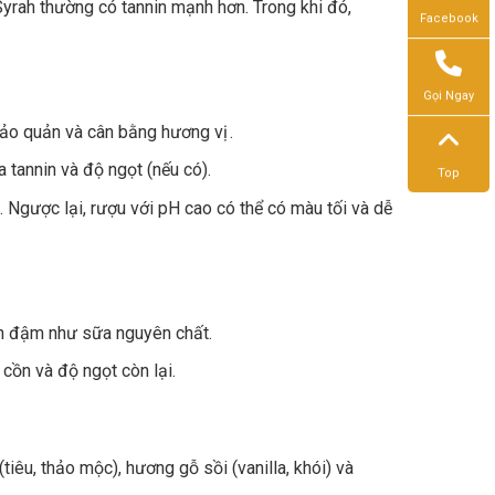
rah thường có tannin mạnh hơn. Trong khi đó,
Facebook
Gọi Ngay
 bảo quản và cân bằng hương vị .
a tannin và độ ngọt (nếu có).
Top
 Ngược lại, rượu với pH cao có thể có màu tối và dễ
n đậm như sữa nguyên chất.
cồn và độ ngọt còn lại.
tiêu, thảo mộc), hương gỗ sồi (vanilla, khói) và