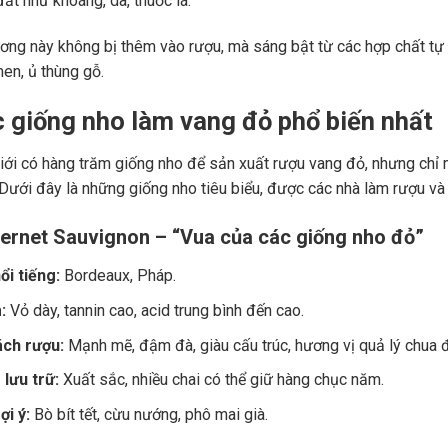
ất như khoáng, da, thuốc lá.
ng này không bị thêm vào rượu, mà sáng bật từ các hợp chất tự 
men, ủ thùng gỗ.
c giống nho làm vang đỏ phổ biến nhất
giới có hàng trăm giống nho để sản xuất rượu vang đỏ, nhưng chỉ m
 Dưới đây là những giống nho tiêu biểu, được các nhà làm rượu và
ernet Sauvignon – “Vua của các giống nho đỏ”
ổi tiếng:
Bordeaux, Pháp.
:
Vỏ dày, tannin cao, acid trung bình đến cao.
ch rượu:
Mạnh mẽ, đậm đà, giàu cấu trúc, hương vị quả lý chua đe
lưu trữ:
Xuất sắc, nhiều chai có thể giữ hàng chục năm.
i ý:
Bò bít tết, cừu nướng, phô mai già.