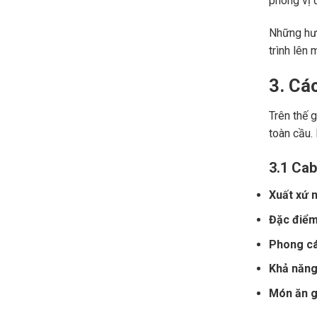
phong vị đ
Những hươ
trình lên 
3. Cá
Trên thế 
toàn cầu.
3.1 Cab
Xuất xứ n
Đặc điểm
Phong cá
Khả năng 
Món ăn gợ