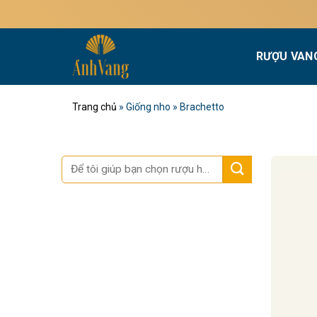
Bỏ
qua
nội
RƯỢU VAN
dung
Trang chủ
»
Giống nho
»
Brachetto
Tìm
kiếm: