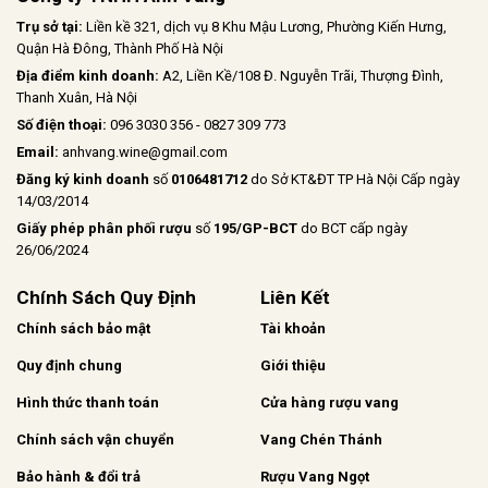
Trụ sở tại:
Liền kề 321, dịch vụ 8 Khu Mậu Lương, Phường Kiến Hưng,
Quận Hà Đông, Thành Phố Hà Nội
Địa điểm kinh doanh:
A2, Liền Kề/108 Đ. Nguyễn Trãi, Thượng Đình,
Thanh Xuân, Hà Nội
Số điện thoại:
096 3030 356 - 0827 309 773
Email:
anhvang.wine@gmail.com
Đăng ký kinh doanh
số
0106481712
do Sở KT&ĐT TP Hà Nội Cấp ngày
14/03/2014
Giấy phép phân phối rượu
số
195/GP-BCT
do BCT cấp ngày
26/06/2024
Chính Sách Quy Định
Liên Kết
Chính sách bảo mật
Tài khoản
Quy định chung
Giới thiệu
Hình thức thanh toán
Cửa hàng rượu vang
Chính sách vận chuyển
Vang Chén Thánh
Bảo hành & đổi trả
Rượu Vang Ngọt