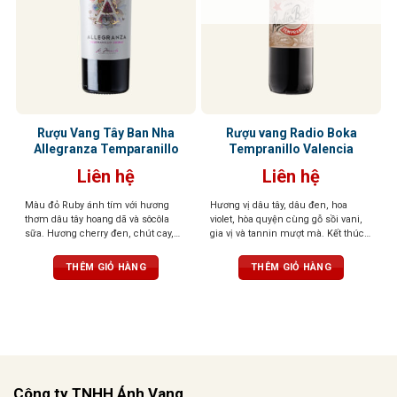
Rượu Vang Tây Ban Nha
Rượu vang Radio Boka
Allegranza Temparanillo
Tempranillo Valencia
Liên hệ
Liên hệ
Màu đỏ Ruby ánh tím với hương
Hương vị dâu tây, dâu đen, hoa
thơm dâu tây hoang dã và sôcôla
violet, hòa quyện cùng gỗ sồi vani,
sữa. Hương cherry đen, chút cay,
gia vị và tannin mượt mà. Kết thúc
tannin mềm mại tạo dư vị dài và
với dư vị anh đào đen và cam thảo
khó quên
ngọt ngào
THÊM GIỎ HÀNG
THÊM GIỎ HÀNG
Công ty TNHH Ánh Vang