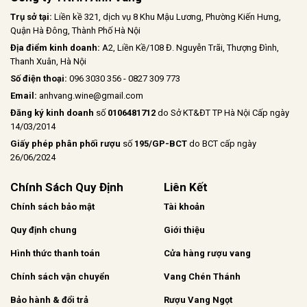
Trụ sở tại:
Liền kề 321, dịch vụ 8 Khu Mậu Lương, Phường Kiến Hưng,
Quận Hà Đông, Thành Phố Hà Nội
Địa điểm kinh doanh:
A2, Liền Kề/108 Đ. Nguyễn Trãi, Thượng Đình,
Thanh Xuân, Hà Nội
Số điện thoại:
096 3030 356 - 0827 309 773
Email:
anhvang.wine@gmail.com
Đăng ký kinh doanh
số
0106481712
do Sở KT&ĐT TP Hà Nội Cấp ngày
14/03/2014
Giấy phép phân phối rượu
số
195/GP-BCT
do BCT cấp ngày
26/06/2024
Chính Sách Quy Định
Liên Kết
Chính sách bảo mật
Tài khoản
Quy định chung
Giới thiệu
Hình thức thanh toán
Cửa hàng rượu vang
Chính sách vận chuyển
Vang Chén Thánh
Bảo hành & đổi trả
Rượu Vang Ngọt