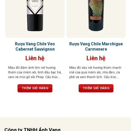
Rượu Vang Chile Veo
Rượu Vang Chile Marchigue
Cabernet Sauvignon
Carmenere
Liên hệ
Liên hệ
Màu đỏ đậm ánh tím với hương
Màu đỏ sâu với hương thơm mạnh
thơm của mâm xôi, tinh dầu bạc hà,
mẽ của quả mâm xôi, nho đen, cà
vani và mùi gỗ sồi Pháp. Cấu trúc
phê và vani thanh lịch. Cấu trúc
tốt, chất tannin mịn và dư vị bền bỉ
vững, hương vị tinh tế và có sự phát
sâu lắng
triển tuyệt vời theo thời gian
THÊM GIỎ HÀNG
THÊM GIỎ HÀNG
Công ty TNHH Ánh Vang