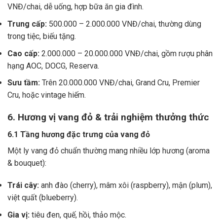
VNĐ/chai, dễ uống, hợp bữa ăn gia đình.
Trung cấp:
500.000 – 2.000.000 VNĐ/chai, thường dùng
trong tiệc, biếu tặng.
Cao cấp:
2.000.000 – 20.000.000 VNĐ/chai, gồm rượu phân
hạng AOC, DOCG, Reserva.
Sưu tầm:
Trên 20.000.000 VNĐ/chai, Grand Cru, Premier
Cru, hoặc vintage hiếm.
6. Hương vị vang đỏ & trải nghiệm thưởng thức
6.1 Tầng hương đặc trưng của vang đỏ
Một ly vang đỏ chuẩn thường mang nhiều lớp hương (aroma
& bouquet):
Trái cây:
anh đào (cherry), mâm xôi (raspberry), mận (plum),
việt quất (blueberry).
Gia vị:
tiêu đen, quế, hồi, thảo mộc.