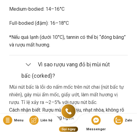
Medium-bodied: 14–16°C
Full-bodied (đậm): 16–18°C
*Nếu quá lạnh (dưới 10°C), tannin có thể bị “đóng băng”
và rượu mất hương.
Vì sao rượu vang đỏ bị mùi nút
bấc (corked)?
Mùi nút bấc là lỗi do nấm mốc trên nút chai (nút bấc tự
nhiên), gây mùi ẩm mốc, giấy ướt, làm mất hương vị
rượu. Tỉ lệ xảy ra ~2–5% với rượu nút bấc.
Cách nhận biết: Rượu mùi khó chịu, nhạt nhòa, không rõ
hương trái cây dù là vang ngon.
Menu
Liên hệ
Zalo
Gọi ngay
Messenger
Nếu gặp lỗi này, bạn nên liên hệ cửa hàng đổi trả (nếu có