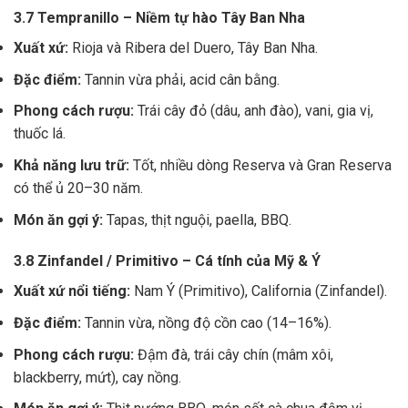
3.7 Tempranillo – Niềm tự hào Tây Ban Nha
Xuất xứ:
Rioja và Ribera del Duero, Tây Ban Nha.
Đặc điểm:
Tannin vừa phải, acid cân bằng.
Phong cách rượu:
Trái cây đỏ (dâu, anh đào), vani, gia vị,
thuốc lá.
Khả năng lưu trữ:
Tốt, nhiều dòng Reserva và Gran Reserva
có thể ủ 20–30 năm.
Món ăn gợi ý:
Tapas, thịt nguội, paella, BBQ.
3.8 Zinfandel / Primitivo – Cá tính của Mỹ & Ý
Xuất xứ nổi tiếng:
Nam Ý (Primitivo), California (Zinfandel).
Đặc điểm:
Tannin vừa, nồng độ cồn cao (14–16%).
Phong cách rượu:
Đậm đà, trái cây chín (mâm xôi,
blackberry, mứt), cay nồng.