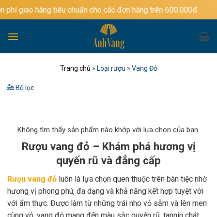
Bỏ
àng tiêu chuẩn cho các đơn hàng trên 600.000đ
qua
nội
dung
Trang chủ
»
Loại rượu
»
Vang Đỏ
Bộ lọc
Không tìm thấy sản phẩm nào khớp với lựa chọn của bạn.
Rượu vang đỏ – Khám phá hương vị
quyến rũ và đẳng cấp
Rượu vang đỏ
luôn là lựa chọn quen thuộc trên bàn tiệc nhờ
hương vị phong phú, đa dạng và khả năng kết hợp tuyệt vời
với ẩm thực. Được làm từ những trái nho vỏ sẫm và lên men
cùng vỏ, vang đỏ mang đến màu sắc quyến rũ, tannin chát