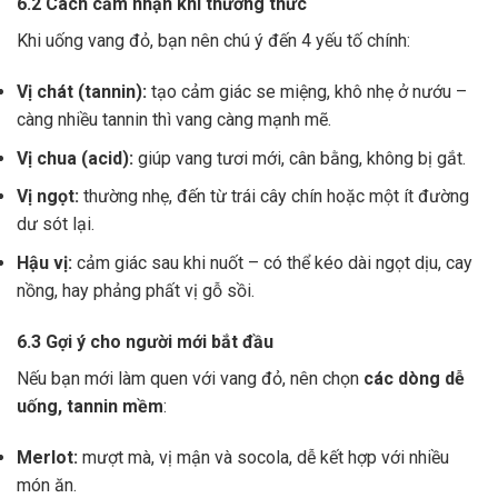
6.2 Cách cảm nhận khi thưởng thức
Khi uống vang đỏ, bạn nên chú ý đến 4 yếu tố chính:
Vị chát (tannin):
tạo cảm giác se miệng, khô nhẹ ở nướu –
càng nhiều tannin thì vang càng mạnh mẽ.
Vị chua (acid):
giúp vang tươi mới, cân bằng, không bị gắt.
Vị ngọt:
thường nhẹ, đến từ trái cây chín hoặc một ít đường
dư sót lại.
Hậu vị:
cảm giác sau khi nuốt – có thể kéo dài ngọt dịu, cay
nồng, hay phảng phất vị gỗ sồi.
6.3 Gợi ý cho người mới bắt đầu
Nếu bạn mới làm quen với vang đỏ, nên chọn
các dòng dễ
uống, tannin mềm
:
Merlot:
mượt mà, vị mận và socola, dễ kết hợp với nhiều
món ăn.