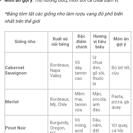
Món ăn gợi ý:
Thịt nướng BBQ, món sốt cà chua đậm vị.
*Bảng tóm tắt các giống nho làm rượu vang đỏ phổ biến
nhất trên thế giới
Đặc
Hương
Xuất xứ
Món ăn
Giống nho
điểm
vị tiêu
nổi tiếng
gợi ý
chính
biểu
Lý
Vỏ
chua
Bordeaux,
Cabernet
dày,
đen,
Bò bít tết,
Napa
Sauvignon
tannin
gỗ sồi,
cừu
Valley
cao
thuốc
lá
Mềm
Mận,
Pasta,
Bordeaux,
mại,
socola,
Merlot
pizza, gà
Mỹ, Chile
tannin
anh
quay
vừa
đào
Vỏ
Dâu,
Burgundy,
mỏng,
nấm,
Vịt quay,
Pinot Noir
Oregon,
acid
đất
cá hồi