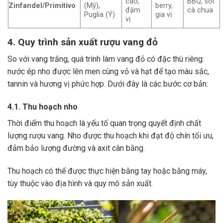
cao,
BBQ, sốt
Zinfandel/Primitivo
(Mỹ),
berry,
đậm
cà chua
Puglia (Ý)
gia vị
vị
4. Quy trình sản xuất rượu vang đỏ
So với vang trắng, quá trình làm vang đỏ có đặc thù riêng:
nước ép nho được lên men cùng vỏ và hạt để tạo màu sắc,
tannin và hương vị phức hợp. Dưới đây là các bước cơ bản:
4.1. Thu hoạch nho
Thời điểm thu hoạch là yếu tố quan trọng quyết định chất
lượng rượu vang. Nho được thu hoạch khi đạt độ chín tối ưu,
đảm bảo lượng đường và axit cân bằng.
Thu hoạch có thể được thực hiện bằng tay hoặc bằng máy,
tùy thuộc vào địa hình và quy mô sản xuất.