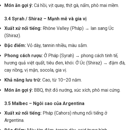
Món ăn gợi ý:
Cá hồi, vịt quay, thịt gà, nấm, phô mai mềm.
3.4 Syrah / Shiraz – Mạnh mẽ và gia vị
Xuất xứ nổi tiếng:
Rhône Valley (Pháp) → lan sang Úc
(Shiraz).
Đặc điểm:
Vỏ dày, tannin nhiều, màu sẫm.
Phong cách rượu:
Ở Pháp (Syrah) → phong cách tinh tế,
hương quả việt quất, tiêu đen, khói. Ở Úc (Shiraz) → đậm đà,
cay nồng, vị mận, socola, gia vị.
Khả năng lưu trữ:
Cao, từ 10–20 năm.
Món ăn gợi ý:
BBQ, thịt đỏ nướng, xúc xích, phô mai cứng.
3.5 Malbec – Ngôi sao của Argentina
Xuất xứ nổi tiếng:
Pháp (Cahors) nhưng nổi tiếng ở
Argentina.