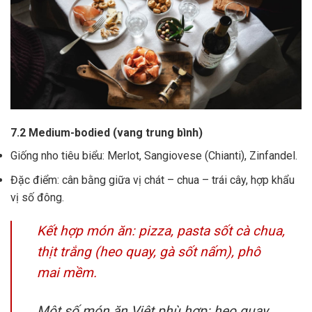
7.2 Medium-bodied (vang trung bình)
Giống nho tiêu biểu: Merlot, Sangiovese (Chianti), Zinfandel.
Đặc điểm: cân bằng giữa vị chát – chua – trái cây, hợp khẩu
vị số đông.
Kết hợp món ăn: pizza, pasta sốt cà chua,
thịt trắng (heo quay, gà sốt nấm), phô
mai mềm.
Một số món ăn Việt phù hợp: heo quay