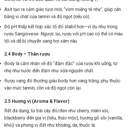
Axit tạo ra cảm giác tươi mới, “vòm miệng tê nhẹ”, giúp cân
bằng vị chát của tannin và độ ngọt (nếu có).
Độ pH thấp kết hợp sắc tố đỏ stabil hơn—ví dụ như trong
rượu Sangiovese. Ngược lại, rượu với pH cao có thể có màu
tối và dễ bị chuyển sang hơi xám nâu.
2.4 Body – Thân rượu
Body là cảm nhận về độ “đậm đặc” của rượu khi uống, từ
nhẹ như nước đến đậm như sữa nguyên chất.
Rượu vang đỏ thường giàu body hơn vang trắng, phụ thuộc
vào mức tannin, cồn và độ ngọt còn lại.
2.5 Hương vị (Aroma & Flavor)
Rất đa dạng, từ trái cây đỏ/đen như cherry, mâm xôi,
blackberry đến gia vị (tiêu, thảo mộc), hương gỗ sồi (vanilla,
khói) và phong vị đất như khoáng, da, thuốc lá.