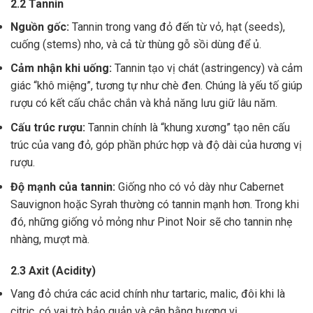
2.2 Tannin
Nguồn gốc:
Tannin trong vang đỏ đến từ vỏ, hạt (seeds),
cuống (stems) nho, và cả từ thùng gỗ sồi dùng để ủ.
Cảm nhận khi uống:
Tannin tạo vị chát (astringency) và cảm
giác “khô miệng”, tương tự như chè đen. Chúng là yếu tố giúp
rượu có kết cấu chắc chắn và khả năng lưu giữ lâu năm.
Cấu trúc rượu:
Tannin chính là “khung xương” tạo nên cấu
trúc của vang đỏ, góp phần phức hợp và độ dài của hương vị
rượu.
Độ mạnh của tannin:
Giống nho có vỏ dày như Cabernet
Sauvignon hoặc Syrah thường có tannin mạnh hơn. Trong khi
đó, những giống vỏ mỏng như Pinot Noir sẽ cho tannin nhẹ
nhàng, mượt mà.
2.3 Axit (Acidity)
Vang đỏ chứa các acid chính như tartaric, malic, đôi khi là
citric, có vai trò bảo quản và cân bằng hương vị .