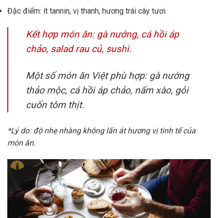
Đặc điểm: ít tannin, vị thanh, hương trái cây tươi.
Kết hợp món ăn: gà nướng, cá hồi áp
chảo, salad rau củ, sushi.
Một số món ăn Việt phù hợp: gà nướng
thảo mộc, cá hồi áp chảo, nấm xào, gỏi
cuốn tôm thịt.
*Lý do: độ nhẹ nhàng không lấn át hương vị tinh tế của
món ăn.