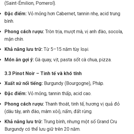
(Saint-Émilion, Pomerol).
Đặc điểm:
Vỏ mỏng hơn Cabernet, tannin nhẹ, acid trung
bình.
Phong cách rượu:
Tròn trịa, mượt mà, vị anh đào, socola,
mận chín.
Khả năng lưu trữ:
Từ 5–15 năm tùy loại.
Món ăn gợi ý:
Gà quay, vịt, pasta sốt cà chua, pizza.
3.3 Pinot Noir – Tinh tế và khó tính
Xuất xứ nổi tiếng:
Burgundy (Bourgogne), Pháp.
Đặc điểm:
Vỏ mỏng, tannin thấp, acid cao.
Phong cách rượu:
Thanh thoát, tinh tế, hương vị quả đỏ
(dâu tây, anh đào, mâm xôi), nấm, đất rừng.
Khả năng lưu trữ:
Trung bình, nhưng một số Grand Cru
Burgundy có thể lưu giữ trên 20 năm.