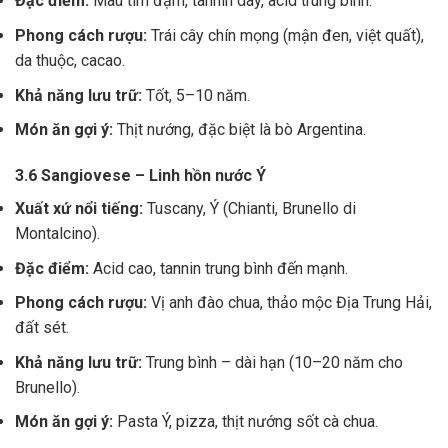
Đặc điểm:
Màu tím đậm, tannin dày, acid trung bình.
Phong cách rượu:
Trái cây chín mọng (mận đen, việt quất),
da thuộc, cacao.
Khả năng lưu trữ:
Tốt, 5–10 năm.
Món ăn gợi ý:
Thịt nướng, đặc biệt là bò Argentina.
3.6 Sangiovese – Linh hồn nước Ý
Xuất xứ nổi tiếng:
Tuscany, Ý (Chianti, Brunello di
Montalcino).
Đặc điểm:
Acid cao, tannin trung bình đến mạnh.
Phong cách rượu:
Vị anh đào chua, thảo mộc Địa Trung Hải,
đất sét.
Khả năng lưu trữ:
Trung bình – dài hạn (10–20 năm cho
Brunello).
Món ăn gợi ý:
Pasta Ý, pizza, thịt nướng sốt cà chua.