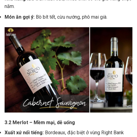
năm.
Món ăn gợi ý:
Bò bít tết, cừu nướng, phô mai già.
3.2 Merlot – Mềm mại, dễ uống
Xuất xứ nổi tiếng:
Bordeaux, đặc biệt ở vùng Right Bank