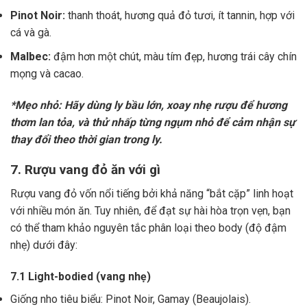
Pinot Noir:
thanh thoát, hương quả đỏ tươi, ít tannin, hợp với
cá và gà.
Malbec:
đậm hơn một chút, màu tím đẹp, hương trái cây chín
mọng và cacao.
*Mẹo nhỏ: Hãy dùng ly bầu lớn, xoay nhẹ rượu để hương
thơm lan tỏa, và thử nhấp từng ngụm nhỏ để cảm nhận sự
thay đổi theo thời gian trong ly.
7. Rượu vang đỏ ăn với gì
Rượu vang đỏ vốn nổi tiếng bởi khả năng “bắt cặp” linh hoạt
với nhiều món ăn. Tuy nhiên, để đạt sự hài hòa trọn vẹn, bạn
có thể tham khảo nguyên tắc phân loại theo body (độ đậm
nhẹ) dưới đây:
7.1 Light-bodied (vang nhẹ)
Giống nho tiêu biểu: Pinot Noir, Gamay (Beaujolais).