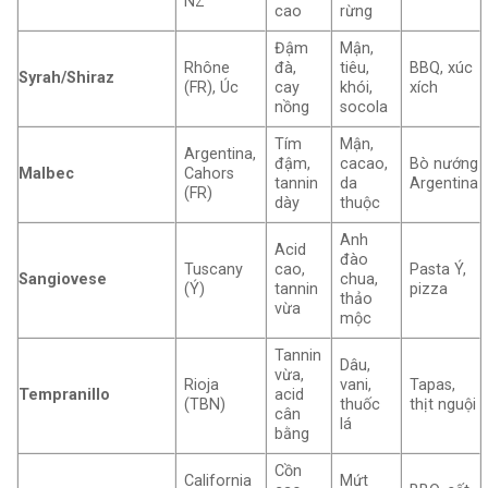
NZ
cao
rừng
Đậm
Mận,
Rhône
đà,
tiêu,
BBQ, xúc
Syrah/Shiraz
(FR), Úc
cay
khói,
xích
nồng
socola
Tím
Mận,
Argentina,
đậm,
cacao,
Bò nướng
Malbec
Cahors
tannin
da
Argentina
(FR)
dày
thuộc
Anh
Acid
đào
Tuscany
cao,
Pasta Ý,
Sangiovese
chua,
(Ý)
tannin
pizza
thảo
vừa
mộc
Tannin
Dâu,
vừa,
Rioja
vani,
Tapas,
Tempranillo
acid
(TBN)
thuốc
thịt nguội
cân
lá
bằng
Cồn
California
Mứt