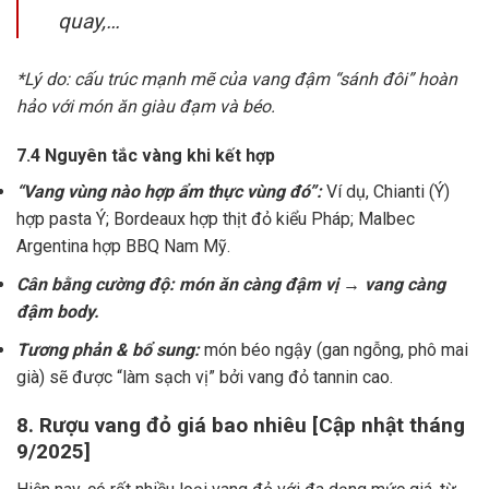
quay,…
*Lý do: cấu trúc mạnh mẽ của vang đậm “sánh đôi” hoàn
hảo với món ăn giàu đạm và béo.
7.4 Nguyên tắc vàng khi kết hợp
“Vang vùng nào hợp ẩm thực vùng đó”:
Ví dụ, Chianti (Ý)
hợp pasta Ý; Bordeaux hợp thịt đỏ kiểu Pháp; Malbec
Argentina hợp BBQ Nam Mỹ.
Cân bằng cường độ: món ăn càng đậm vị → vang càng
đậm body.
Tương phản & bổ sung:
món béo ngậy (gan ngỗng, phô mai
già) sẽ được “làm sạch vị” bởi vang đỏ tannin cao.
8. Rượu vang đỏ giá bao nhiêu [Cập nhật tháng
9/2025]