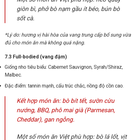
giòn bì, phở bò nạm gầu ít béo, bún bò
sốt cà.
*Lý do: hương vị hài hòa của vang trung cấp bổ sung vừa
đủ cho món ăn mà không quá nặng.
7.3 Full-bodied (vang đậm)
Giống nho tiêu biểu: Cabernet Sauvignon, Syrah/Shiraz,
Malbec.
Đặc điểm: tannin mạnh, cấu trúc chắc, nồng độ cồn cao.
Kết hợp món ăn: bò bít tết, sườn cừu
nướng, BBQ, phô mai già (Parmesan,
Cheddar), gan ngỗng.
Một số món ăn Việt phù hợp: bò lá lốt, vịt