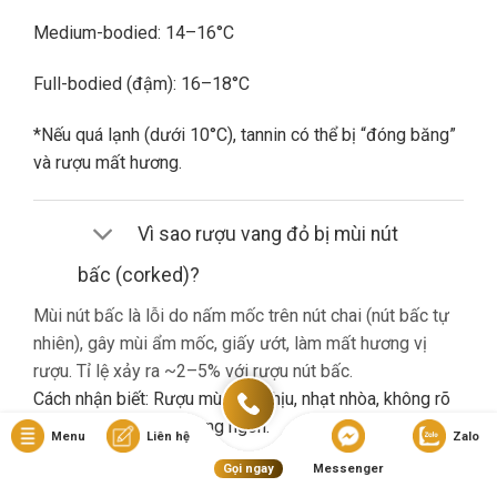
Medium-bodied: 14–16°C
Full-bodied (đậm): 16–18°C
*Nếu quá lạnh (dưới 10°C), tannin có thể bị “đóng băng”
và rượu mất hương.
Vì sao rượu vang đỏ bị mùi nút
bấc (corked)?
Mùi nút bấc là lỗi do nấm mốc trên nút chai (nút bấc tự
nhiên), gây mùi ẩm mốc, giấy ướt, làm mất hương vị
rượu. Tỉ lệ xảy ra ~2–5% với rượu nút bấc.
Cách nhận biết: Rượu mùi khó chịu, nhạt nhòa, không rõ
hương trái cây dù là vang ngon.
Menu
Liên hệ
Zalo
Gọi ngay
Messenger
Nếu gặp lỗi này, bạn nên liên hệ cửa hàng đổi trả (nếu có