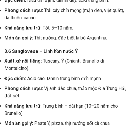
Đặc điểm:
Màu tím đậm, tannin dày, acid trung bình.
Phong cách rượu:
Trái cây chín mọng (mận đen, việt quất),
da thuộc, cacao.
Khả năng lưu trữ:
Tốt, 5–10 năm.
Món ăn gợi ý:
Thịt nướng, đặc biệt là bò Argentina.
3.6 Sangiovese – Linh hồn nước Ý
Xuất xứ nổi tiếng:
Tuscany, Ý (Chianti, Brunello di
Montalcino).
Đặc điểm:
Acid cao, tannin trung bình đến mạnh.
Phong cách rượu:
Vị anh đào chua, thảo mộc Địa Trung Hải,
đất sét.
Khả năng lưu trữ:
Trung bình – dài hạn (10–20 năm cho
Brunello).
Món ăn gợi ý:
Pasta Ý, pizza, thịt nướng sốt cà chua.