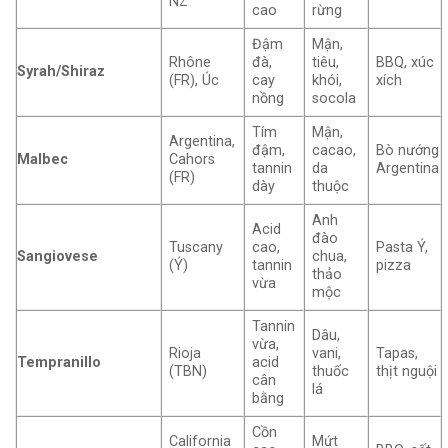
NZ
cao
rừng
Đậm
Mận,
Rhône
đà,
tiêu,
BBQ, xúc
Syrah/Shiraz
(FR), Úc
cay
khói,
xích
nồng
socola
Tím
Mận,
Argentina,
đậm,
cacao,
Bò nướng
Malbec
Cahors
tannin
da
Argentina
(FR)
dày
thuộc
Anh
Acid
đào
Tuscany
cao,
Pasta Ý,
Sangiovese
chua,
(Ý)
tannin
pizza
thảo
vừa
mộc
Tannin
Dâu,
vừa,
Rioja
vani,
Tapas,
Tempranillo
acid
(TBN)
thuốc
thịt nguội
cân
lá
bằng
Cồn
California
Mứt