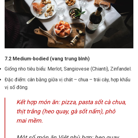
7.2 Medium-bodied (vang trung bình)
Giống nho tiêu biểu: Merlot, Sangiovese (Chianti), Zinfandel.
Đặc điểm: cân bằng giữa vị chát – chua – trái cây, hợp khẩu
vị số đông.
Kết hợp món ăn: pizza, pasta sốt cà chua,
thịt trắng (heo quay, gà sốt nấm), phô
mai mềm.
Một số món ăn Việt phù hợp: heo quay