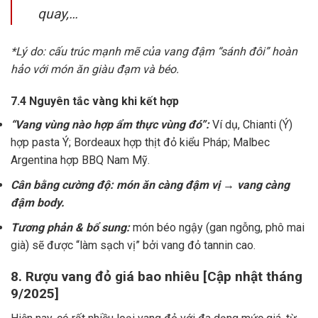
quay,…
*Lý do: cấu trúc mạnh mẽ của vang đậm “sánh đôi” hoàn
hảo với món ăn giàu đạm và béo.
7.4 Nguyên tắc vàng khi kết hợp
“Vang vùng nào hợp ẩm thực vùng đó”:
Ví dụ, Chianti (Ý)
hợp pasta Ý; Bordeaux hợp thịt đỏ kiểu Pháp; Malbec
Argentina hợp BBQ Nam Mỹ.
Cân bằng cường độ: món ăn càng đậm vị → vang càng
đậm body.
Tương phản & bổ sung:
món béo ngậy (gan ngỗng, phô mai
già) sẽ được “làm sạch vị” bởi vang đỏ tannin cao.
8. Rượu vang đỏ giá bao nhiêu [Cập nhật tháng
9/2025]