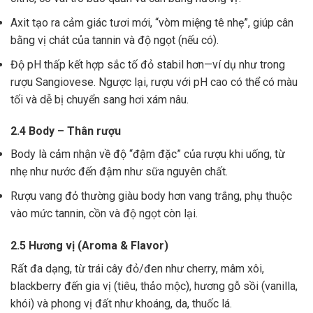
Axit tạo ra cảm giác tươi mới, “vòm miệng tê nhẹ”, giúp cân
bằng vị chát của tannin và độ ngọt (nếu có).
Độ pH thấp kết hợp sắc tố đỏ stabil hơn—ví dụ như trong
rượu Sangiovese. Ngược lại, rượu với pH cao có thể có màu
tối và dễ bị chuyển sang hơi xám nâu.
2.4 Body – Thân rượu
Body là cảm nhận về độ “đậm đặc” của rượu khi uống, từ
nhẹ như nước đến đậm như sữa nguyên chất.
Rượu vang đỏ thường giàu body hơn vang trắng, phụ thuộc
vào mức tannin, cồn và độ ngọt còn lại.
2.5 Hương vị (Aroma & Flavor)
Rất đa dạng, từ trái cây đỏ/đen như cherry, mâm xôi,
blackberry đến gia vị (tiêu, thảo mộc), hương gỗ sồi (vanilla,
khói) và phong vị đất như khoáng, da, thuốc lá.