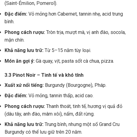
(Saint-Émilion, Pomerol).
Đặc điểm:
Vỏ mỏng hơn Cabernet, tannin nhẹ, acid trung
bình.
Phong cách rượu:
Tròn trịa, mượt mà, vị anh đào, socola,
mận chín.
Khả năng lưu trữ:
Từ 5–15 năm tùy loại.
Món ăn gợi ý:
Gà quay, vịt, pasta sốt cà chua, pizza.
3.3 Pinot Noir – Tinh tế và khó tính
Xuất xứ nổi tiếng:
Burgundy (Bourgogne), Pháp.
Đặc điểm:
Vỏ mỏng, tannin thấp, acid cao.
Phong cách rượu:
Thanh thoát, tinh tế, hương vị quả đỏ
(dâu tây, anh đào, mâm xôi), nấm, đất rừng.
Khả năng lưu trữ:
Trung bình, nhưng một số Grand Cru
Burgundy có thể lưu giữ trên 20 năm.