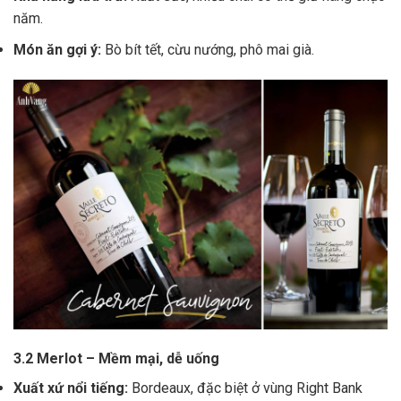
năm.
Món ăn gợi ý:
Bò bít tết, cừu nướng, phô mai già.
3.2 Merlot – Mềm mại, dễ uống
Xuất xứ nổi tiếng:
Bordeaux, đặc biệt ở vùng Right Bank