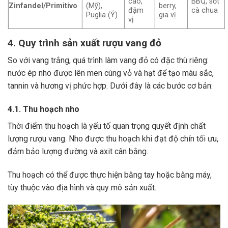
cao,
BBQ, sốt
Zinfandel/Primitivo
(Mỹ),
berry,
đậm
cà chua
Puglia (Ý)
gia vị
vị
4. Quy trình sản xuất rượu vang đỏ
So với vang trắng, quá trình làm vang đỏ có đặc thù riêng:
nước ép nho được lên men cùng vỏ và hạt để tạo màu sắc,
tannin và hương vị phức hợp. Dưới đây là các bước cơ bản:
4.1. Thu hoạch nho
Thời điểm thu hoạch là yếu tố quan trọng quyết định chất
lượng rượu vang. Nho được thu hoạch khi đạt độ chín tối ưu,
đảm bảo lượng đường và axit cân bằng.
Thu hoạch có thể được thực hiện bằng tay hoặc bằng máy,
tùy thuộc vào địa hình và quy mô sản xuất.