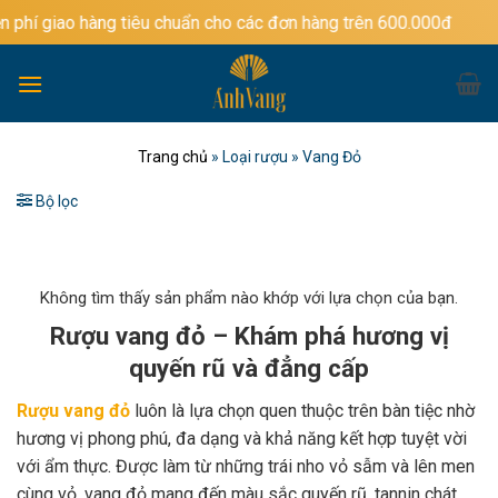
Bỏ
àng tiêu chuẩn cho các đơn hàng trên 600.000đ
qua
nội
dung
Trang chủ
»
Loại rượu
»
Vang Đỏ
Bộ lọc
Không tìm thấy sản phẩm nào khớp với lựa chọn của bạn.
Rượu vang đỏ – Khám phá hương vị
quyến rũ và đẳng cấp
Rượu vang đỏ
luôn là lựa chọn quen thuộc trên bàn tiệc nhờ
hương vị phong phú, đa dạng và khả năng kết hợp tuyệt vời
với ẩm thực. Được làm từ những trái nho vỏ sẫm và lên men
cùng vỏ, vang đỏ mang đến màu sắc quyến rũ, tannin chát