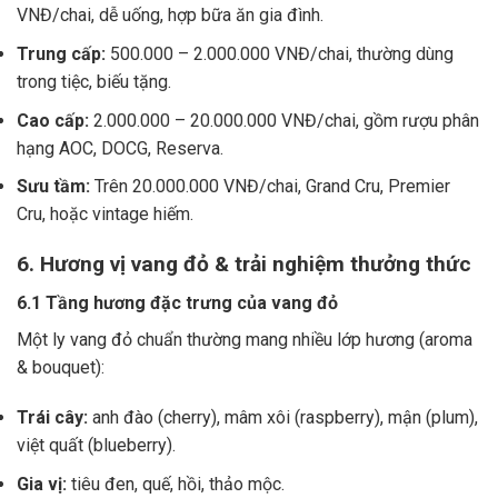
VNĐ/chai, dễ uống, hợp bữa ăn gia đình.
Trung cấp:
500.000 – 2.000.000 VNĐ/chai, thường dùng
trong tiệc, biếu tặng.
Cao cấp:
2.000.000 – 20.000.000 VNĐ/chai, gồm rượu phân
hạng AOC, DOCG, Reserva.
Sưu tầm:
Trên 20.000.000 VNĐ/chai, Grand Cru, Premier
Cru, hoặc vintage hiếm.
6. Hương vị vang đỏ & trải nghiệm thưởng thức
6.1 Tầng hương đặc trưng của vang đỏ
Một ly vang đỏ chuẩn thường mang nhiều lớp hương (aroma
& bouquet):
Trái cây:
anh đào (cherry), mâm xôi (raspberry), mận (plum),
việt quất (blueberry).
Gia vị:
tiêu đen, quế, hồi, thảo mộc.