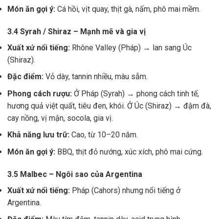
Món ăn gợi ý:
Cá hồi, vịt quay, thịt gà, nấm, phô mai mềm.
3.4 Syrah / Shiraz – Mạnh mẽ và gia vị
Xuất xứ nổi tiếng:
Rhône Valley (Pháp) → lan sang Úc
(Shiraz).
Đặc điểm:
Vỏ dày, tannin nhiều, màu sẫm.
Phong cách rượu:
Ở Pháp (Syrah) → phong cách tinh tế,
hương quả việt quất, tiêu đen, khói. Ở Úc (Shiraz) → đậm đà,
cay nồng, vị mận, socola, gia vị.
Khả năng lưu trữ:
Cao, từ 10–20 năm.
Món ăn gợi ý:
BBQ, thịt đỏ nướng, xúc xích, phô mai cứng.
3.5 Malbec – Ngôi sao của Argentina
Xuất xứ nổi tiếng:
Pháp (Cahors) nhưng nổi tiếng ở
Argentina.