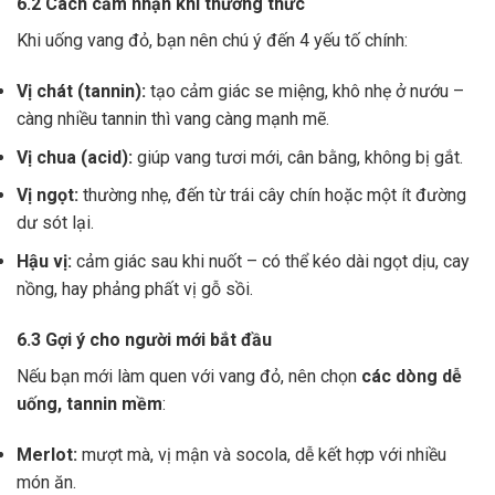
6.2 Cách cảm nhận khi thưởng thức
Khi uống vang đỏ, bạn nên chú ý đến 4 yếu tố chính:
Vị chát (tannin):
tạo cảm giác se miệng, khô nhẹ ở nướu –
càng nhiều tannin thì vang càng mạnh mẽ.
Vị chua (acid):
giúp vang tươi mới, cân bằng, không bị gắt.
Vị ngọt:
thường nhẹ, đến từ trái cây chín hoặc một ít đường
dư sót lại.
Hậu vị:
cảm giác sau khi nuốt – có thể kéo dài ngọt dịu, cay
nồng, hay phảng phất vị gỗ sồi.
6.3 Gợi ý cho người mới bắt đầu
Nếu bạn mới làm quen với vang đỏ, nên chọn
các dòng dễ
uống, tannin mềm
:
Merlot:
mượt mà, vị mận và socola, dễ kết hợp với nhiều
món ăn.