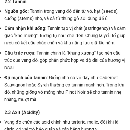
2.2 Tannin
Nguồn gốc:
Tannin trong vang đỏ đến từ vỏ, hạt (seeds),
cuống (stems) nho, và cả từ thùng gỗ sồi dùng để ủ.
Cảm nhận khi uống:
Tannin tạo vị chát (astringency) và cảm
giác “khô miệng”, tương tự như chè đen. Chúng là yếu tố giúp
rượu có kết cấu chắc chắn và khả năng lưu giữ lâu năm.
Cấu trúc rượu:
Tannin chính là “khung xương” tạo nên cấu
trúc của vang đỏ, góp phần phức hợp và độ dài của hương vị
rượu.
Độ mạnh của tannin:
Giống nho có vỏ dày như Cabernet
Sauvignon hoặc Syrah thường có tannin mạnh hơn. Trong khi
đó, những giống vỏ mỏng như Pinot Noir sẽ cho tannin nhẹ
nhàng, mượt mà.
2.3 Axit (Acidity)
Vang đỏ chứa các acid chính như tartaric, malic, đôi khi là
citric, có vai trò bảo quản và cân bằng hương vị .