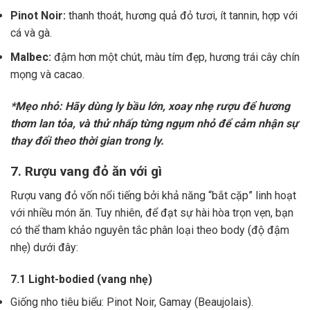
Pinot Noir:
thanh thoát, hương quả đỏ tươi, ít tannin, hợp với
cá và gà.
Malbec:
đậm hơn một chút, màu tím đẹp, hương trái cây chín
mọng và cacao.
*Mẹo nhỏ: Hãy dùng ly bầu lớn, xoay nhẹ rượu để hương
thơm lan tỏa, và thử nhấp từng ngụm nhỏ để cảm nhận sự
thay đổi theo thời gian trong ly.
7. Rượu vang đỏ ăn với gì
Rượu vang đỏ vốn nổi tiếng bởi khả năng “bắt cặp” linh hoạt
với nhiều món ăn. Tuy nhiên, để đạt sự hài hòa trọn vẹn, bạn
có thể tham khảo nguyên tắc phân loại theo body (độ đậm
nhẹ) dưới đây:
7.1 Light-bodied (vang nhẹ)
Giống nho tiêu biểu: Pinot Noir, Gamay (Beaujolais).