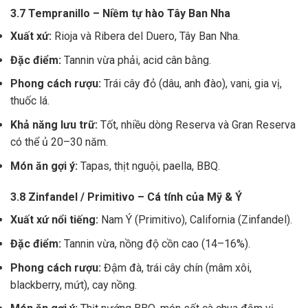
3.7 Tempranillo – Niềm tự hào Tây Ban Nha
Xuất xứ:
Rioja và Ribera del Duero, Tây Ban Nha.
Đặc điểm:
Tannin vừa phải, acid cân bằng.
Phong cách rượu:
Trái cây đỏ (dâu, anh đào), vani, gia vị,
thuốc lá.
Khả năng lưu trữ:
Tốt, nhiều dòng Reserva và Gran Reserva
có thể ủ 20–30 năm.
Món ăn gợi ý:
Tapas, thịt nguội, paella, BBQ.
3.8 Zinfandel / Primitivo – Cá tính của Mỹ & Ý
Xuất xứ nổi tiếng:
Nam Ý (Primitivo), California (Zinfandel).
Đặc điểm:
Tannin vừa, nồng độ cồn cao (14–16%).
Phong cách rượu:
Đậm đà, trái cây chín (mâm xôi,
blackberry, mứt), cay nồng.