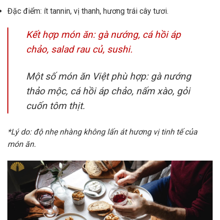
Đặc điểm: ít tannin, vị thanh, hương trái cây tươi.
Kết hợp món ăn: gà nướng, cá hồi áp
chảo, salad rau củ, sushi.
Một số món ăn Việt phù hợp: gà nướng
thảo mộc, cá hồi áp chảo, nấm xào, gỏi
cuốn tôm thịt.
*Lý do: độ nhẹ nhàng không lấn át hương vị tinh tế của
món ăn.