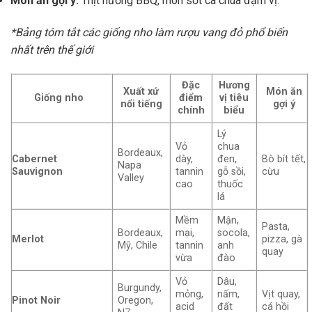
Món ăn gợi ý:
Thịt nướng BBQ, món sốt cà chua đậm vị.
*Bảng tóm tắt các giống nho làm rượu vang đỏ phổ biến
nhất trên thế giới
Đặc
Hương
Xuất xứ
Món ăn
Giống nho
điểm
vị tiêu
nổi tiếng
gợi ý
chính
biểu
Lý
Vỏ
chua
Bordeaux,
Cabernet
dày,
đen,
Bò bít tết,
Napa
Sauvignon
tannin
gỗ sồi,
cừu
Valley
cao
thuốc
lá
Mềm
Mận,
Pasta,
Bordeaux,
mại,
socola,
Merlot
pizza, gà
Mỹ, Chile
tannin
anh
quay
vừa
đào
Vỏ
Dâu,
Burgundy,
mỏng,
nấm,
Vịt quay,
Pinot Noir
Oregon,
acid
đất
cá hồi