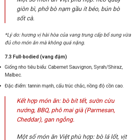
giòn bì, phở bò nạm gầu ít béo, bún bò
sốt cà.
*Lý do: hương vị hài hòa của vang trung cấp bổ sung vừa
đủ cho món ăn mà không quá nặng.
7.3 Full-bodied (vang đậm)
Giống nho tiêu biểu: Cabernet Sauvignon, Syrah/Shiraz,
Malbec.
Đặc điểm: tannin mạnh, cấu trúc chắc, nồng độ cồn cao.
Kết hợp món ăn: bò bít tết, sườn cừu
nướng, BBQ, phô mai già (Parmesan,
Cheddar), gan ngỗng.
Một số món ăn Việt phù hợp: bò lá lốt, vịt