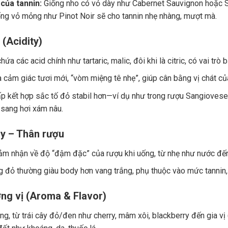
của tannin:
Giống nho có vỏ dày như Cabernet Sauvignon hoặc Sy
ng vỏ mỏng như Pinot Noir sẽ cho tannin nhẹ nhàng, mượt mà.
 (Acidity)
ứa các acid chính như tartaric, malic, đôi khi là citric, có vai trò
a cảm giác tươi mới, “vòm miệng tê nhẹ”, giúp cân bằng vị chát củ
p kết hợp sắc tố đỏ stabil hơn—ví dụ như trong rượu Sangiovese.
 sang hơi xám nâu.
y – Thân rượu
ảm nhận về độ “đậm đặc” của rượu khi uống, từ nhẹ như nước đế
 đỏ thường giàu body hơn vang trắng, phụ thuộc vào mức tannin, 
ng vị (Aroma & Flavor)
g, từ trái cây đỏ/đen như cherry, mâm xôi, blackberry đến gia vị (