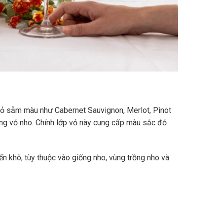
vỏ sẫm màu như Cabernet Sauvignon, Merlot, Pinot
ùng vỏ nho. Chính lớp vỏ này cung cấp màu sắc đỏ
n khô, tùy thuộc vào giống nho, vùng trồng nho và