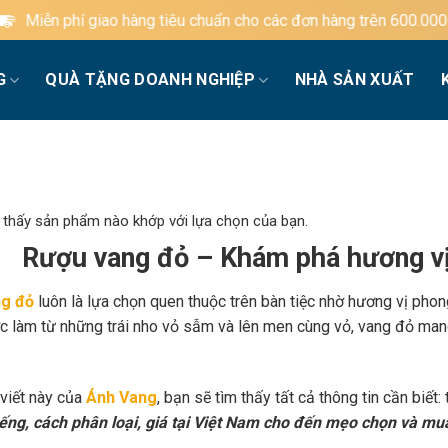
àng tiêu chuẩn cho các đơn hàng trên 600.000đ
G
QUÀ TẶNG DOANH NGHIỆP
NHÀ SẢN XUẤT
 thấy sản phẩm nào khớp với lựa chọn của bạn.
Rượu vang đỏ – Khám phá hương vị
g đỏ
luôn là lựa chọn quen thuộc trên bàn tiệc nhờ hương vị phon
c làm từ những trái nho vỏ sẫm và lên men cùng vỏ, vang đỏ mang
 viết này của
Ánh Vang
, bạn sẽ tìm thấy tất cả thông tin cần biết:
iếng, cách phân loại, giá tại Việt Nam cho đến mẹo chọn và mu