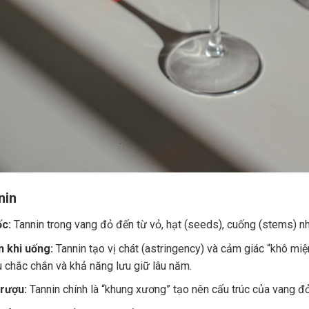
nin
c:
Tannin trong vang đỏ đến từ vỏ, hạt (seeds), cuống (stems) nh
 khi uống:
Tannin tạo vị chát (astringency) và cảm giác “khô miệ
u chắc chắn và khả năng lưu giữ lâu năm.
 rượu:
Tannin chính là “khung xương” tạo nên cấu trúc của vang đ