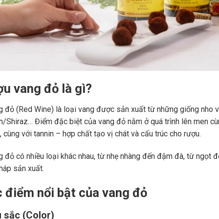
ợu vang đỏ là gì?
 đỏ (Red Wine) là loại vang được sản xuất từ những giống nho 
ah/Shiraz… Điểm đặc biệt của vang đỏ nằm ở quá trình lên men c
 cùng với tannin – hợp chất tạo vị chát và cấu trúc cho rượu.
 đỏ có nhiều loại khác nhau, từ nhẹ nhàng đến đậm đà, từ ngọt đế
áp sản xuất.
c điểm nổi bật của vang đỏ
 sắc (Color)