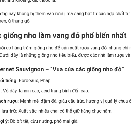
ất như khoáng, da, thuốc lá.
ng này không bị thêm vào rượu, mà sáng bật từ các hợp chất tự 
men, ủ thùng gỗ.
c giống nho làm vang đỏ phổ biến nhất
giới có hàng trăm giống nho để sản xuất rượu vang đỏ, nhưng chỉ m
 Dưới đây là những giống nho tiêu biểu, được các nhà làm rượu và
ernet Sauvignon – “Vua của các giống nho đỏ”
ổi tiếng:
Bordeaux, Pháp.
:
Vỏ dày, tannin cao, acid trung bình đến cao.
ch rượu:
Mạnh mẽ, đậm đà, giàu cấu trúc, hương vị quả lý chua đe
lưu trữ:
Xuất sắc, nhiều chai có thể giữ hàng chục năm.
i ý:
Bò bít tết, cừu nướng, phô mai già.