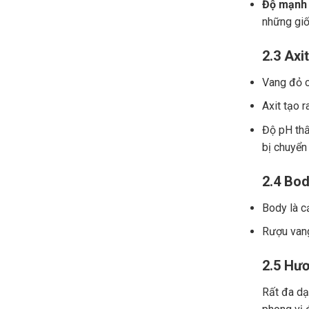
Độ mạnh 
những giố
2.3 Axit
Vang đỏ ch
Axit tạo r
Độ pH thấ
bị chuyển
2.4 Bod
Body là c
Rượu vang
2.5 Hươ
Rất đa dạn