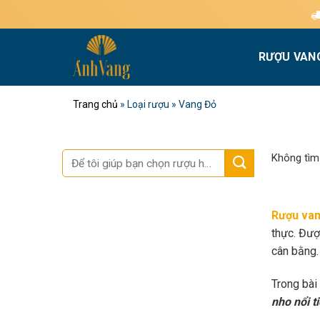
Bỏ
Miễn phí giao h
qua
nội
RƯỢU VAN
dung
Trang chủ
»
Loại rượu
»
Vang Đỏ
Tìm
Không tìm
kiếm:
Rượu van
thực. Đượ
cân bằng.
Trong bài
nho nổi t