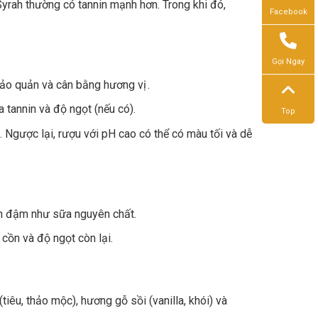
rah thường có tannin mạnh hơn. Trong khi đó,
Facebook
Gọi Ngay
 bảo quản và cân bằng hương vị .
a tannin và độ ngọt (nếu có).
Top
 Ngược lại, rượu với pH cao có thể có màu tối và dễ
n đậm như sữa nguyên chất.
cồn và độ ngọt còn lại.
tiêu, thảo mộc), hương gỗ sồi (vanilla, khói) và