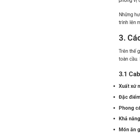
phong vị đ
Những hươ
trình lên 
3. Cá
Trên thế 
toàn cầu.
3.1 Cab
Xuất xứ n
Đặc điểm
Phong cá
Khả năng 
Món ăn gợ