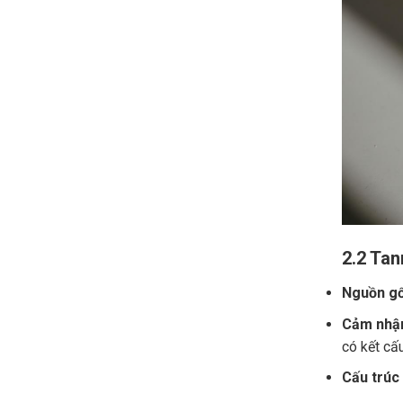
2.2 Tan
Nguồn gố
Cảm nhận
có kết cấ
Cấu trúc