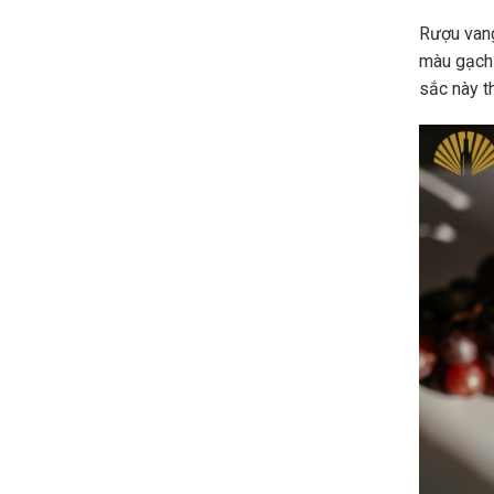
Rượu vang
màu gạch
sắc này t