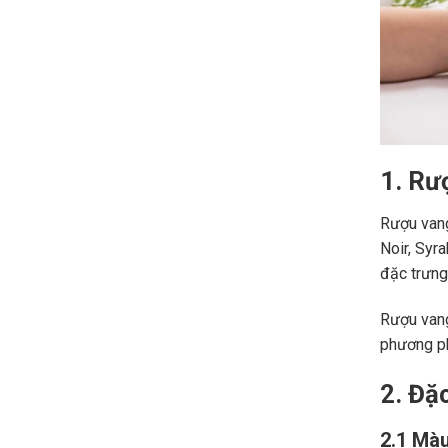
1. Rư
Rượu vang
Noir, Syr
đặc trưng,
Rượu vang
phương ph
2. Đặ
2.1 Màu