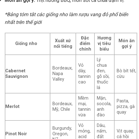
Món ăn gợi ý:
Thịt nướng BBQ, món sốt cà chua đậm vị.
*Bảng tóm tắt các giống nho làm rượu vang đỏ phổ biến
nhất trên thế giới
Đặc
Hương
Xuất xứ
Món ăn
Giống nho
điểm
vị tiêu
nổi tiếng
gợi ý
chính
biểu
Lý
Vỏ
chua
Bordeaux,
Cabernet
dày,
đen,
Bò bít tết,
Napa
Sauvignon
tannin
gỗ sồi,
cừu
Valley
cao
thuốc
lá
Mềm
Mận,
Pasta,
Bordeaux,
mại,
socola,
Merlot
pizza, gà
Mỹ, Chile
tannin
anh
quay
vừa
đào
Vỏ
Dâu,
Burgundy,
mỏng,
nấm,
Vịt quay,
Pinot Noir
Oregon,
acid
đất
cá hồi