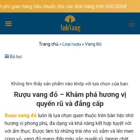
Bỏ
ng tiêu chuẩn cho các đơn hàng trên 600.000đ
qua
nội
dung
Trang chủ
»
Loại rượu
»
Vang Đỏ
Bộ lọc
Không tìm thấy sản phẩm nào khớp với lựa chọn của bạn.
Rượu vang đỏ – Khám phá hương vị
quyến rũ và đẳng cấp
Rượu vang đỏ
luôn là lựa chọn quen thuộc trên bàn tiệc nhờ
hương vị phong phú, đa dạng và khả năng kết hợp tuyệt vời
với ẩm thực. Được làm từ những trái nho vỏ sẫm và lên men
cùng vỏ, vang đỏ mang đến màu sắc quyến rũ, tannin chát