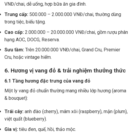
VNĐ/chai, dễ uống, hợp bữa ăn gia đình.
Trung cấp:
500.000 – 2.000.000 VNĐ/chai, thường dùng
trong tiệc, biếu tặng.
Cao cấp:
2.000.000 – 20.000.000 VNĐ/chai, gồm rượu phân
hạng AOC, DOCG, Reserva.
Sưu tầm:
Trên 20.000.000 VNĐ/chai, Grand Cru, Premier
Cru, hoặc vintage hiếm.
6. Hương vị vang đỏ & trải nghiệm thưởng thức
6.1 Tầng hương đặc trưng của vang đỏ
Một ly vang đỏ chuẩn thường mang nhiều lớp hương (aroma
& bouquet):
Trái cây:
anh đào (cherry), mâm xôi (raspberry), mận (plum),
việt quất (blueberry).
Gia vị:
tiêu đen, quế, hồi, thảo mộc.