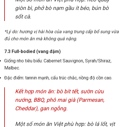
giòn bì, phở bò nạm gầu ít béo, bún bò
sốt cà.
*Lý do: hương vị hài hòa của vang trung cấp bổ sung vừa
đủ cho món ăn mà không quá nặng.
7.3 Full-bodied (vang đậm)
Giống nho tiêu biểu: Cabernet Sauvignon, Syrah/Shiraz,
Malbec.
Đặc điểm: tannin mạnh, cấu trúc chắc, nồng độ cồn cao.
Kết hợp món ăn: bò bít tết, sườn cừu
nướng, BBQ, phô mai già (Parmesan,
Cheddar), gan ngỗng.
Một số món ăn Việt phù hợp: bò lá lốt, vịt