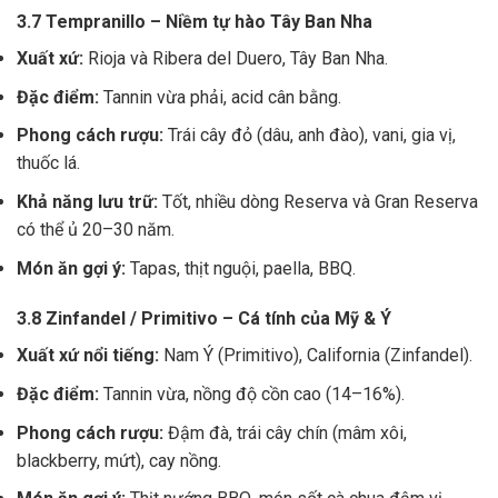
3.7 Tempranillo – Niềm tự hào Tây Ban Nha
Xuất xứ:
Rioja và Ribera del Duero, Tây Ban Nha.
Đặc điểm:
Tannin vừa phải, acid cân bằng.
Phong cách rượu:
Trái cây đỏ (dâu, anh đào), vani, gia vị,
thuốc lá.
Khả năng lưu trữ:
Tốt, nhiều dòng Reserva và Gran Reserva
có thể ủ 20–30 năm.
Món ăn gợi ý:
Tapas, thịt nguội, paella, BBQ.
3.8 Zinfandel / Primitivo – Cá tính của Mỹ & Ý
Xuất xứ nổi tiếng:
Nam Ý (Primitivo), California (Zinfandel).
Đặc điểm:
Tannin vừa, nồng độ cồn cao (14–16%).
Phong cách rượu:
Đậm đà, trái cây chín (mâm xôi,
blackberry, mứt), cay nồng.