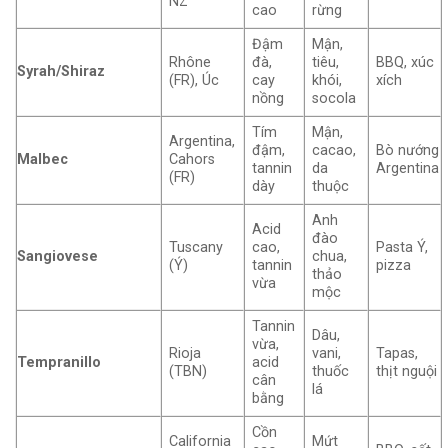
NZ
cao
rừng
Đậm
Mận,
Rhône
đà,
tiêu,
BBQ, xúc
Syrah/Shiraz
(FR), Úc
cay
khói,
xích
nồng
socola
Tím
Mận,
Argentina,
đậm,
cacao,
Bò nướng
Malbec
Cahors
tannin
da
Argentina
(FR)
dày
thuộc
Anh
Acid
đào
Tuscany
cao,
Pasta Ý,
Sangiovese
chua,
(Ý)
tannin
pizza
thảo
vừa
mộc
Tannin
Dâu,
vừa,
Rioja
vani,
Tapas,
Tempranillo
acid
(TBN)
thuốc
thịt nguội
cân
lá
bằng
Cồn
California
Mứt