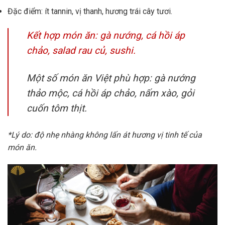
Đặc điểm: ít tannin, vị thanh, hương trái cây tươi.
Kết hợp món ăn: gà nướng, cá hồi áp
chảo, salad rau củ, sushi.
Một số món ăn Việt phù hợp: gà nướng
thảo mộc, cá hồi áp chảo, nấm xào, gỏi
cuốn tôm thịt.
*Lý do: độ nhẹ nhàng không lấn át hương vị tinh tế của
món ăn.