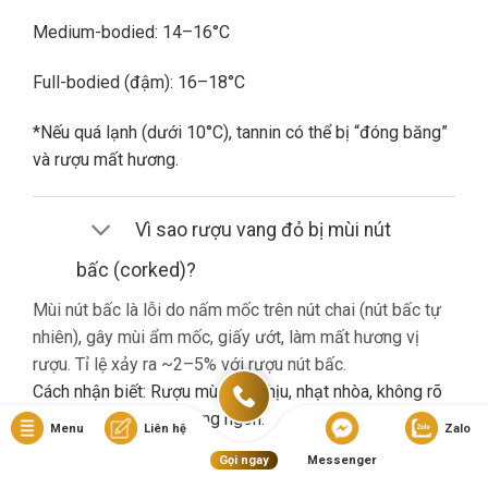
Medium-bodied: 14–16°C
Full-bodied (đậm): 16–18°C
*Nếu quá lạnh (dưới 10°C), tannin có thể bị “đóng băng”
và rượu mất hương.
Vì sao rượu vang đỏ bị mùi nút
bấc (corked)?
Mùi nút bấc là lỗi do nấm mốc trên nút chai (nút bấc tự
nhiên), gây mùi ẩm mốc, giấy ướt, làm mất hương vị
rượu. Tỉ lệ xảy ra ~2–5% với rượu nút bấc.
Cách nhận biết: Rượu mùi khó chịu, nhạt nhòa, không rõ
hương trái cây dù là vang ngon.
Menu
Liên hệ
Zalo
Gọi ngay
Messenger
Nếu gặp lỗi này, bạn nên liên hệ cửa hàng đổi trả (nếu có