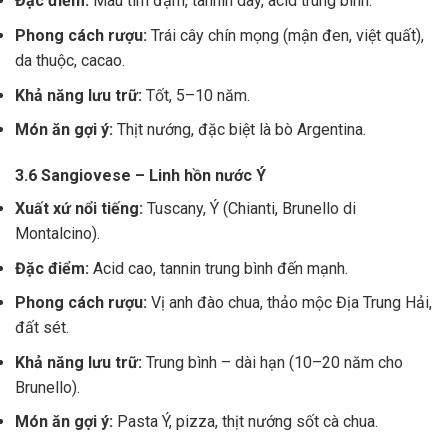
Đặc điểm:
Màu tím đậm, tannin dày, acid trung bình.
Phong cách rượu:
Trái cây chín mọng (mận đen, việt quất),
da thuộc, cacao.
Khả năng lưu trữ:
Tốt, 5–10 năm.
Món ăn gợi ý:
Thịt nướng, đặc biệt là bò Argentina.
3.6 Sangiovese – Linh hồn nước Ý
Xuất xứ nổi tiếng:
Tuscany, Ý (Chianti, Brunello di
Montalcino).
Đặc điểm:
Acid cao, tannin trung bình đến mạnh.
Phong cách rượu:
Vị anh đào chua, thảo mộc Địa Trung Hải,
đất sét.
Khả năng lưu trữ:
Trung bình – dài hạn (10–20 năm cho
Brunello).
Món ăn gợi ý:
Pasta Ý, pizza, thịt nướng sốt cà chua.