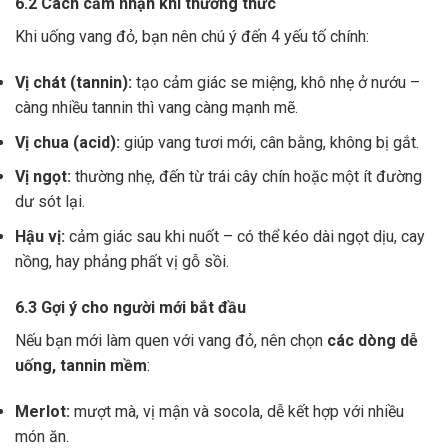
6.2 Cách cảm nhận khi thưởng thức
Khi uống vang đỏ, bạn nên chú ý đến 4 yếu tố chính:
Vị chát (tannin):
tạo cảm giác se miệng, khô nhẹ ở nướu –
càng nhiều tannin thì vang càng mạnh mẽ.
Vị chua (acid):
giúp vang tươi mới, cân bằng, không bị gắt.
Vị ngọt:
thường nhẹ, đến từ trái cây chín hoặc một ít đường
dư sót lại.
Hậu vị:
cảm giác sau khi nuốt – có thể kéo dài ngọt dịu, cay
nồng, hay phảng phất vị gỗ sồi.
6.3 Gợi ý cho người mới bắt đầu
Nếu bạn mới làm quen với vang đỏ, nên chọn
các dòng dễ
uống, tannin mềm
:
Merlot:
mượt mà, vị mận và socola, dễ kết hợp với nhiều
món ăn.