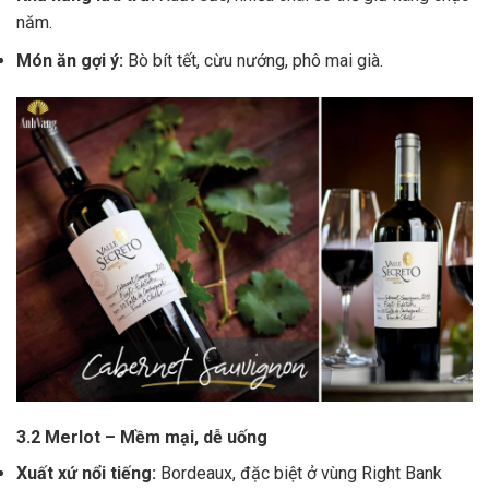
năm.
Món ăn gợi ý:
Bò bít tết, cừu nướng, phô mai già.
3.2 Merlot – Mềm mại, dễ uống
Xuất xứ nổi tiếng:
Bordeaux, đặc biệt ở vùng Right Bank