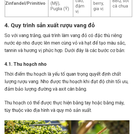
cao,
BBQ, sốt
Zinfandel/Primitivo
(Mỹ),
berry,
đậm
cà chua
Puglia (Ý)
gia vị
vị
4. Quy trình sản xuất rượu vang đỏ
So với vang trắng, quá trình làm vang đỏ có đặc thù riêng:
nước ép nho được lên men cùng vỏ và hạt để tạo màu sắc,
tannin và hương vị phức hợp. Dưới đây là các bước cơ bản:
4.1. Thu hoạch nho
Thời điểm thu hoạch là yếu tố quan trọng quyết định chất
lượng rượu vang. Nho được thu hoạch khi đạt độ chín tối ưu,
đảm bảo lượng đường và axit cân bằng.
Thu hoạch có thể được thực hiện bằng tay hoặc bằng máy,
tùy thuộc vào địa hình và quy mô sản xuất.