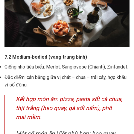
7.2 Medium-bodied (vang trung bình)
Giống nho tiêu biểu: Merlot, Sangiovese (Chianti), Zinfandel.
Đặc điểm: cân bằng giữa vị chát – chua – trái cây, hợp khẩu
vị số đông.
Kết hợp món ăn: pizza, pasta sốt cà chua,
thịt trắng (heo quay, gà sốt nấm), phô
mai mềm.
Một số món ăn Việt phù hợp: heo quay