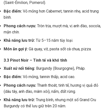
(Saint-Émilion, Pomerol).
Đặc điểm:
Vỏ mỏng hơn Cabernet, tannin nhẹ, acid trung
bình.
Phong cách rượu:
Tròn trịa, mượt mà, vị anh đào, socola,
mận chín.
Khả năng lưu trữ:
Từ 5–15 năm tùy loại.
Món ăn gợi ý:
Gà quay, vịt, pasta sốt cà chua, pizza.
3.3 Pinot Noir – Tinh tế và khó tính
Xuất xứ nổi tiếng:
Burgundy (Bourgogne), Pháp.
Đặc điểm:
Vỏ mỏng, tannin thấp, acid cao.
Phong cách rượu:
Thanh thoát, tinh tế, hương vị quả đỏ
(dâu tây, anh đào, mâm xôi), nấm, đất rừng.
Khả năng lưu trữ:
Trung bình, nhưng một số Grand Cru
Burgundy có thể lưu giữ trên 20 năm.