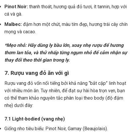
Pinot Noir:
thanh thoát, hương quả đỏ tươi, ít tannin, hợp với
cá và gà.
Malbec:
đậm hơn một chút, màu tím đẹp, hương trái cây chín
mọng và cacao.
*Mẹo nhỏ: Hãy dùng ly bầu lớn, xoay nhẹ rượu để hương
thơm lan tỏa, và thử nhấp từng ngụm nhỏ để cảm nhận sự
thay đổi theo thời gian trong ly.
7. Rượu vang đỏ ăn với gì
Rượu vang đỏ vốn nổi tiếng bởi khả năng “bắt cặp” linh hoạt
với nhiều món ăn. Tuy nhiên, để đạt sự hài hòa trọn vẹn, bạn
có thể tham khảo nguyên tắc phân loại theo body (độ đậm
nhẹ) dưới đây:
7.1 Light-bodied (vang nhẹ)
Giống nho tiêu biểu: Pinot Noir, Gamay (Beaujolais).