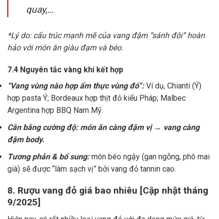
quay,…
*Lý do: cấu trúc mạnh mẽ của vang đậm “sánh đôi” hoàn
hảo với món ăn giàu đạm và béo.
7.4 Nguyên tắc vàng khi kết hợp
“Vang vùng nào hợp ẩm thực vùng đó”:
Ví dụ, Chianti (Ý)
hợp pasta Ý; Bordeaux hợp thịt đỏ kiểu Pháp; Malbec
Argentina hợp BBQ Nam Mỹ.
Cân bằng cường độ: món ăn càng đậm vị → vang càng
đậm body.
Tương phản & bổ sung:
món béo ngậy (gan ngỗng, phô mai
già) sẽ được “làm sạch vị” bởi vang đỏ tannin cao.
8. Rượu vang đỏ giá bao nhiêu [Cập nhật tháng
9/2025]