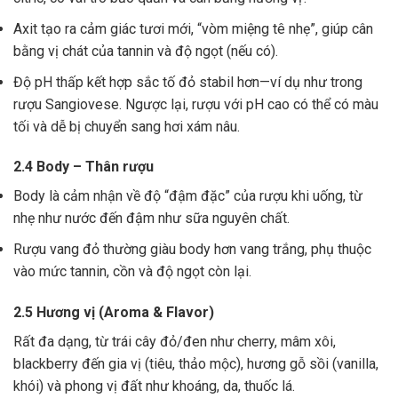
Axit tạo ra cảm giác tươi mới, “vòm miệng tê nhẹ”, giúp cân
bằng vị chát của tannin và độ ngọt (nếu có).
Độ pH thấp kết hợp sắc tố đỏ stabil hơn—ví dụ như trong
rượu Sangiovese. Ngược lại, rượu với pH cao có thể có màu
tối và dễ bị chuyển sang hơi xám nâu.
2.4 Body – Thân rượu
Body là cảm nhận về độ “đậm đặc” của rượu khi uống, từ
nhẹ như nước đến đậm như sữa nguyên chất.
Rượu vang đỏ thường giàu body hơn vang trắng, phụ thuộc
vào mức tannin, cồn và độ ngọt còn lại.
2.5 Hương vị (Aroma & Flavor)
Rất đa dạng, từ trái cây đỏ/đen như cherry, mâm xôi,
blackberry đến gia vị (tiêu, thảo mộc), hương gỗ sồi (vanilla,
khói) và phong vị đất như khoáng, da, thuốc lá.