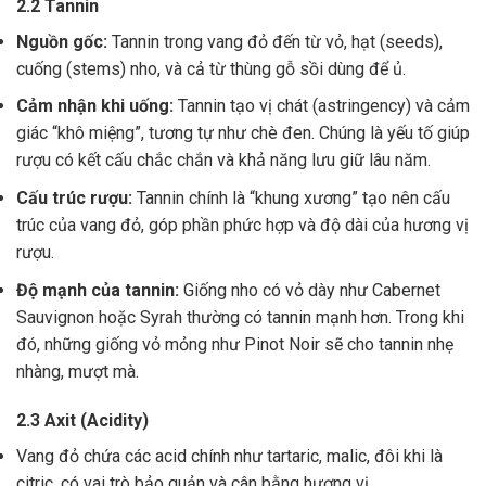
2.2 Tannin
Nguồn gốc:
Tannin trong vang đỏ đến từ vỏ, hạt (seeds),
cuống (stems) nho, và cả từ thùng gỗ sồi dùng để ủ.
Cảm nhận khi uống:
Tannin tạo vị chát (astringency) và cảm
giác “khô miệng”, tương tự như chè đen. Chúng là yếu tố giúp
rượu có kết cấu chắc chắn và khả năng lưu giữ lâu năm.
Cấu trúc rượu:
Tannin chính là “khung xương” tạo nên cấu
trúc của vang đỏ, góp phần phức hợp và độ dài của hương vị
rượu.
Độ mạnh của tannin:
Giống nho có vỏ dày như Cabernet
Sauvignon hoặc Syrah thường có tannin mạnh hơn. Trong khi
đó, những giống vỏ mỏng như Pinot Noir sẽ cho tannin nhẹ
nhàng, mượt mà.
2.3 Axit (Acidity)
Vang đỏ chứa các acid chính như tartaric, malic, đôi khi là
citric, có vai trò bảo quản và cân bằng hương vị .