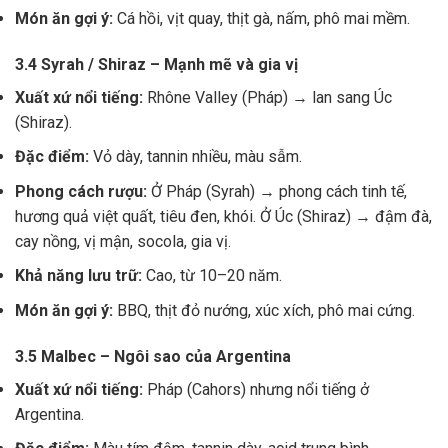
Món ăn gợi ý:
Cá hồi, vịt quay, thịt gà, nấm, phô mai mềm.
3.4 Syrah / Shiraz – Mạnh mẽ và gia vị
Xuất xứ nổi tiếng:
Rhône Valley (Pháp) → lan sang Úc
(Shiraz).
Đặc điểm:
Vỏ dày, tannin nhiều, màu sẫm.
Phong cách rượu:
Ở Pháp (Syrah) → phong cách tinh tế,
hương quả việt quất, tiêu đen, khói. Ở Úc (Shiraz) → đậm đà,
cay nồng, vị mận, socola, gia vị.
Khả năng lưu trữ:
Cao, từ 10–20 năm.
Món ăn gợi ý:
BBQ, thịt đỏ nướng, xúc xích, phô mai cứng.
3.5 Malbec – Ngôi sao của Argentina
Xuất xứ nổi tiếng:
Pháp (Cahors) nhưng nổi tiếng ở
Argentina.