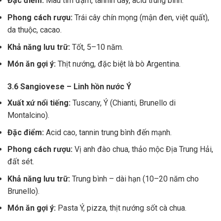
Đặc điểm:
Màu tím đậm, tannin dày, acid trung bình.
Phong cách rượu:
Trái cây chín mọng (mận đen, việt quất),
da thuộc, cacao.
Khả năng lưu trữ:
Tốt, 5–10 năm.
Món ăn gợi ý:
Thịt nướng, đặc biệt là bò Argentina.
3.6 Sangiovese – Linh hồn nước Ý
Xuất xứ nổi tiếng:
Tuscany, Ý (Chianti, Brunello di
Montalcino).
Đặc điểm:
Acid cao, tannin trung bình đến mạnh.
Phong cách rượu:
Vị anh đào chua, thảo mộc Địa Trung Hải,
đất sét.
Khả năng lưu trữ:
Trung bình – dài hạn (10–20 năm cho
Brunello).
Món ăn gợi ý:
Pasta Ý, pizza, thịt nướng sốt cà chua.