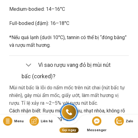
Medium-bodied: 14–16°C
Full-bodied (đậm): 16–18°C
*Nếu quá lạnh (dưới 10°C), tannin có thể bị “đóng băng”
và rượu mất hương.
Vì sao rượu vang đỏ bị mùi nút
bấc (corked)?
Mùi nút bấc là lỗi do nấm mốc trên nút chai (nút bấc tự
nhiên), gây mùi ẩm mốc, giấy ướt, làm mất hương vị
rượu. Tỉ lệ xảy ra ~2–5% với rượu nút bấc.
Cách nhận biết: Rượu mùi khó chịu, nhạt nhòa, không rõ
hương trái cây dù là vang ngon.
Menu
Liên hệ
Zalo
Gọi ngay
Messenger
Nếu gặp lỗi này, bạn nên liên hệ cửa hàng đổi trả (nếu có