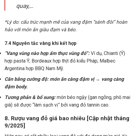
quay,…
*Lý do: cấu trúc mạnh mẽ của vang đậm “sánh đôi” hoàn
hảo với món ăn giàu đạm và béo.
7.4 Nguyên tắc vàng khi kết hợp
“Vang vùng nào hợp ẩm thực vùng đó”:
Ví dụ, Chianti (Ý)
hợp pasta Ý; Bordeaux hợp thịt đỏ kiểu Pháp; Malbec
Argentina hợp BBQ Nam Mỹ.
Cân bằng cường độ: món ăn càng đậm vị → vang càng
đậm body.
Tương phản & bổ sung:
món béo ngậy (gan ngỗng, phô mai
già) sẽ được “làm sạch vị” bởi vang đỏ tannin cao.
8. Rượu vang đỏ giá bao nhiêu [Cập nhật tháng
9/2025]