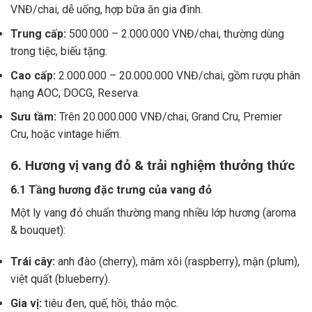
VNĐ/chai, dễ uống, hợp bữa ăn gia đình.
Trung cấp:
500.000 – 2.000.000 VNĐ/chai, thường dùng
trong tiệc, biếu tặng.
Cao cấp:
2.000.000 – 20.000.000 VNĐ/chai, gồm rượu phân
hạng AOC, DOCG, Reserva.
Sưu tầm:
Trên 20.000.000 VNĐ/chai, Grand Cru, Premier
Cru, hoặc vintage hiếm.
6. Hương vị vang đỏ & trải nghiệm thưởng thức
6.1 Tầng hương đặc trưng của vang đỏ
Một ly vang đỏ chuẩn thường mang nhiều lớp hương (aroma
& bouquet):
Trái cây:
anh đào (cherry), mâm xôi (raspberry), mận (plum),
việt quất (blueberry).
Gia vị:
tiêu đen, quế, hồi, thảo mộc.