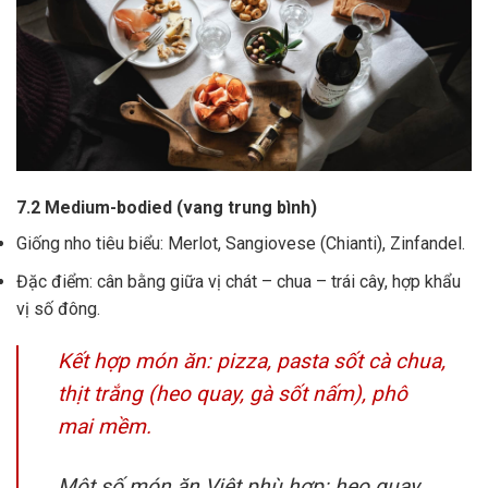
7.2 Medium-bodied (vang trung bình)
Giống nho tiêu biểu: Merlot, Sangiovese (Chianti), Zinfandel.
Đặc điểm: cân bằng giữa vị chát – chua – trái cây, hợp khẩu
vị số đông.
Kết hợp món ăn: pizza, pasta sốt cà chua,
thịt trắng (heo quay, gà sốt nấm), phô
mai mềm.
Một số món ăn Việt phù hợp: heo quay