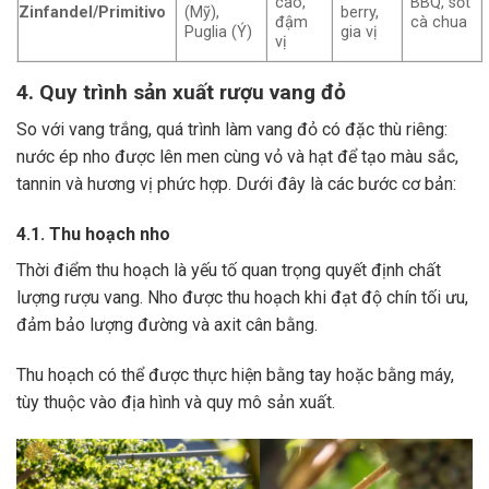
cao,
BBQ, sốt
Zinfandel/Primitivo
(Mỹ),
berry,
đậm
cà chua
Puglia (Ý)
gia vị
vị
4. Quy trình sản xuất rượu vang đỏ
So với vang trắng, quá trình làm vang đỏ có đặc thù riêng:
nước ép nho được lên men cùng vỏ và hạt để tạo màu sắc,
tannin và hương vị phức hợp. Dưới đây là các bước cơ bản:
4.1. Thu hoạch nho
Thời điểm thu hoạch là yếu tố quan trọng quyết định chất
lượng rượu vang. Nho được thu hoạch khi đạt độ chín tối ưu,
đảm bảo lượng đường và axit cân bằng.
Thu hoạch có thể được thực hiện bằng tay hoặc bằng máy,
tùy thuộc vào địa hình và quy mô sản xuất.