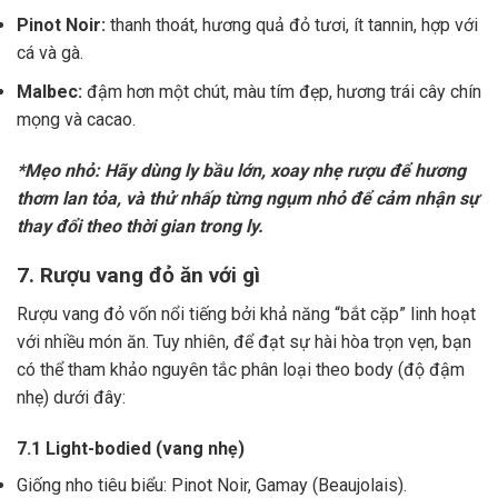
Pinot Noir:
thanh thoát, hương quả đỏ tươi, ít tannin, hợp với
cá và gà.
Malbec:
đậm hơn một chút, màu tím đẹp, hương trái cây chín
mọng và cacao.
*Mẹo nhỏ: Hãy dùng ly bầu lớn, xoay nhẹ rượu để hương
thơm lan tỏa, và thử nhấp từng ngụm nhỏ để cảm nhận sự
thay đổi theo thời gian trong ly.
7. Rượu vang đỏ ăn với gì
Rượu vang đỏ vốn nổi tiếng bởi khả năng “bắt cặp” linh hoạt
với nhiều món ăn. Tuy nhiên, để đạt sự hài hòa trọn vẹn, bạn
có thể tham khảo nguyên tắc phân loại theo body (độ đậm
nhẹ) dưới đây:
7.1 Light-bodied (vang nhẹ)
Giống nho tiêu biểu: Pinot Noir, Gamay (Beaujolais).