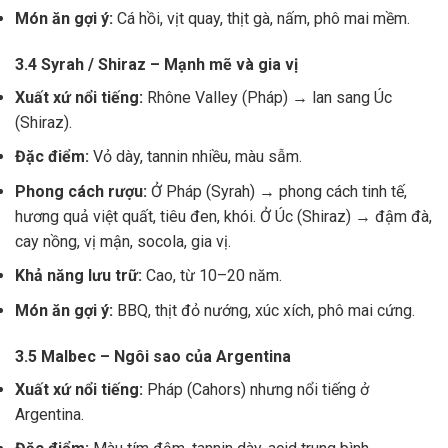
Món ăn gợi ý:
Cá hồi, vịt quay, thịt gà, nấm, phô mai mềm.
3.4 Syrah / Shiraz – Mạnh mẽ và gia vị
Xuất xứ nổi tiếng:
Rhône Valley (Pháp) → lan sang Úc
(Shiraz).
Đặc điểm:
Vỏ dày, tannin nhiều, màu sẫm.
Phong cách rượu:
Ở Pháp (Syrah) → phong cách tinh tế,
hương quả việt quất, tiêu đen, khói. Ở Úc (Shiraz) → đậm đà,
cay nồng, vị mận, socola, gia vị.
Khả năng lưu trữ:
Cao, từ 10–20 năm.
Món ăn gợi ý:
BBQ, thịt đỏ nướng, xúc xích, phô mai cứng.
3.5 Malbec – Ngôi sao của Argentina
Xuất xứ nổi tiếng:
Pháp (Cahors) nhưng nổi tiếng ở
Argentina.