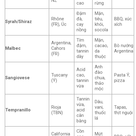
NZ
cao
rừng
Đậm
Mận,
Rhône
đà,
tiêu,
BBQ, xúc
Syrah/Shiraz
(FR), Úc
cay
khói,
xích
nồng
socola
Tím
Mận,
Argentina,
đậm,
cacao,
Bò nướng
Malbec
Cahors
tannin
da
Argentina
(FR)
dày
thuộc
Anh
Acid
đào
Tuscany
cao,
Pasta Ý,
Sangiovese
chua,
(Ý)
tannin
pizza
thảo
vừa
mộc
Tannin
Dâu,
vừa,
Rioja
vani,
Tapas,
Tempranillo
acid
(TBN)
thuốc
thịt nguội
cân
lá
bằng
Cồn
California
Mứt