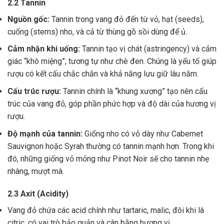
2.2 Tannin
Nguồn gốc:
Tannin trong vang đỏ đến từ vỏ, hạt (seeds),
cuống (stems) nho, và cả từ thùng gỗ sồi dùng để ủ.
Cảm nhận khi uống:
Tannin tạo vị chát (astringency) và cảm
giác “khô miệng”, tương tự như chè đen. Chúng là yếu tố giúp
rượu có kết cấu chắc chắn và khả năng lưu giữ lâu năm.
Cấu trúc rượu:
Tannin chính là “khung xương” tạo nên cấu
trúc của vang đỏ, góp phần phức hợp và độ dài của hương vị
rượu.
Độ mạnh của tannin:
Giống nho có vỏ dày như Cabernet
Sauvignon hoặc Syrah thường có tannin mạnh hơn. Trong khi
đó, những giống vỏ mỏng như Pinot Noir sẽ cho tannin nhẹ
nhàng, mượt mà.
2.3 Axit (Acidity)
Vang đỏ chứa các acid chính như tartaric, malic, đôi khi là
citric, có vai trò bảo quản và cân bằng hương vị .