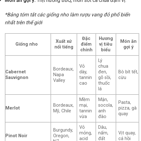
Món ăn gợi ý:
Thịt nướng BBQ, món sốt cà chua đậm vị.
*Bảng tóm tắt các giống nho làm rượu vang đỏ phổ biến
nhất trên thế giới
Đặc
Hương
Xuất xứ
Món ăn
Giống nho
điểm
vị tiêu
nổi tiếng
gợi ý
chính
biểu
Lý
Vỏ
chua
Bordeaux,
Cabernet
dày,
đen,
Bò bít tết,
Napa
Sauvignon
tannin
gỗ sồi,
cừu
Valley
cao
thuốc
lá
Mềm
Mận,
Pasta,
Bordeaux,
mại,
socola,
Merlot
pizza, gà
Mỹ, Chile
tannin
anh
quay
vừa
đào
Vỏ
Dâu,
Burgundy,
mỏng,
nấm,
Vịt quay,
Pinot Noir
Oregon,
acid
đất
cá hồi