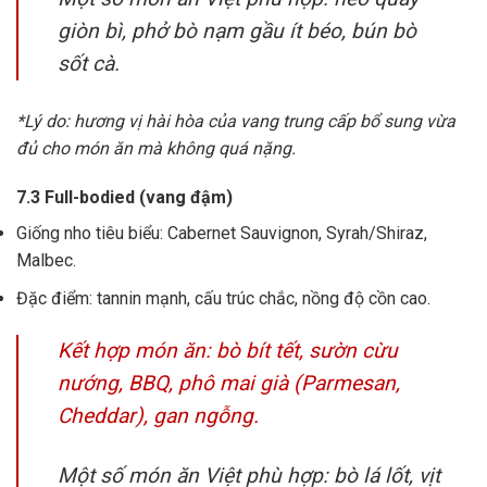
giòn bì, phở bò nạm gầu ít béo, bún bò
sốt cà.
*Lý do: hương vị hài hòa của vang trung cấp bổ sung vừa
đủ cho món ăn mà không quá nặng.
7.3 Full-bodied (vang đậm)
Giống nho tiêu biểu: Cabernet Sauvignon, Syrah/Shiraz,
Malbec.
Đặc điểm: tannin mạnh, cấu trúc chắc, nồng độ cồn cao.
Kết hợp món ăn: bò bít tết, sườn cừu
nướng, BBQ, phô mai già (Parmesan,
Cheddar), gan ngỗng.
Một số món ăn Việt phù hợp: bò lá lốt, vịt