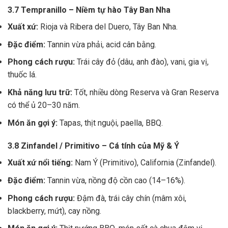
3.7 Tempranillo – Niềm tự hào Tây Ban Nha
Xuất xứ:
Rioja và Ribera del Duero, Tây Ban Nha.
Đặc điểm:
Tannin vừa phải, acid cân bằng.
Phong cách rượu:
Trái cây đỏ (dâu, anh đào), vani, gia vị,
thuốc lá.
Khả năng lưu trữ:
Tốt, nhiều dòng Reserva và Gran Reserva
có thể ủ 20–30 năm.
Món ăn gợi ý:
Tapas, thịt nguội, paella, BBQ.
3.8 Zinfandel / Primitivo – Cá tính của Mỹ & Ý
Xuất xứ nổi tiếng:
Nam Ý (Primitivo), California (Zinfandel).
Đặc điểm:
Tannin vừa, nồng độ cồn cao (14–16%).
Phong cách rượu:
Đậm đà, trái cây chín (mâm xôi,
blackberry, mứt), cay nồng.