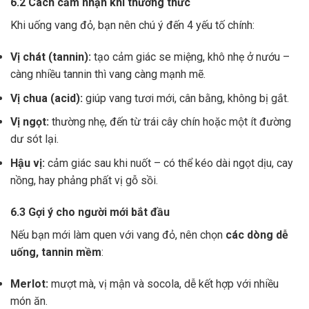
6.2 Cách cảm nhận khi thưởng thức
Khi uống vang đỏ, bạn nên chú ý đến 4 yếu tố chính:
Vị chát (tannin):
tạo cảm giác se miệng, khô nhẹ ở nướu –
càng nhiều tannin thì vang càng mạnh mẽ.
Vị chua (acid):
giúp vang tươi mới, cân bằng, không bị gắt.
Vị ngọt:
thường nhẹ, đến từ trái cây chín hoặc một ít đường
dư sót lại.
Hậu vị:
cảm giác sau khi nuốt – có thể kéo dài ngọt dịu, cay
nồng, hay phảng phất vị gỗ sồi.
6.3 Gợi ý cho người mới bắt đầu
Nếu bạn mới làm quen với vang đỏ, nên chọn
các dòng dễ
uống, tannin mềm
:
Merlot:
mượt mà, vị mận và socola, dễ kết hợp với nhiều
món ăn.