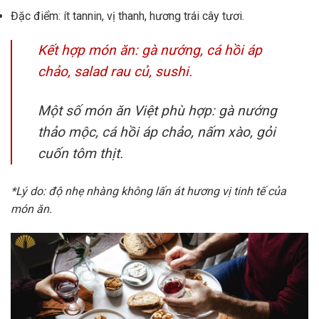
Đặc điểm: ít tannin, vị thanh, hương trái cây tươi.
Kết hợp món ăn: gà nướng, cá hồi áp
chảo, salad rau củ, sushi.
Một số món ăn Việt phù hợp: gà nướng
thảo mộc, cá hồi áp chảo, nấm xào, gỏi
cuốn tôm thịt.
*Lý do: độ nhẹ nhàng không lấn át hương vị tinh tế của
món ăn.