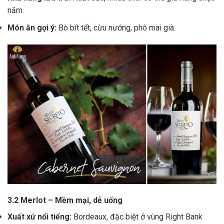
năm.
Món ăn gợi ý:
Bò bít tết, cừu nướng, phô mai già.
3.2 Merlot – Mềm mại, dễ uống
Xuất xứ nổi tiếng:
Bordeaux, đặc biệt ở vùng Right Bank