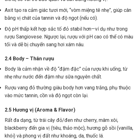
Axit tạo ra cảm giác tươi mới, “vòm miệng tê nhẹ”, giúp cân
bằng vị chát của tannin và độ ngọt (nếu có).
Độ pH thấp kết hợp sắc tố đỏ stabil hơn—ví dụ như trong
rượu Sangiovese. Ngược lại, rượu với pH cao có thể có màu
tối và dễ bị chuyển sang hơi xám nâu.
2.4 Body – Thân rượu
Body là cảm nhận về độ “đậm đặc” của rượu khi uống, từ
nhẹ như nước đến đậm như sữa nguyên chất.
Rượu vang đỏ thường giàu body hơn vang trắng, phụ thuộc
vào mức tannin, cồn và độ ngọt còn lại.
2.5 Hương vị (Aroma & Flavor)
Rất đa dạng, từ trái cây đỏ/đen như cherry, mâm xôi,
blackberry đến gia vị (tiêu, thảo mộc), hương gỗ sồi (vanilla,
khói) và phong vị đất như khoáng, da, thuốc lá.