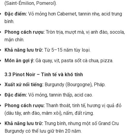
(Saint-Émilion, Pomerol).
Đặc điểm:
Vỏ mỏng hơn Cabernet, tannin nhẹ, acid trung
bình.
Phong cách rượu:
Tròn trịa, mượt mà, vị anh đào, socola,
mận chín.
Khả năng lưu trữ:
Từ 5–15 năm tùy loại.
Món ăn gợi ý:
Gà quay, vịt, pasta sốt cà chua, pizza.
3.3 Pinot Noir – Tinh tế và khó tính
Xuất xứ nổi tiếng:
Burgundy (Bourgogne), Pháp.
Đặc điểm:
Vỏ mỏng, tannin thấp, acid cao.
Phong cách rượu:
Thanh thoát, tinh tế, hương vị quả đỏ
(dâu tây, anh đào, mâm xôi), nấm, đất rừng.
Khả năng lưu trữ:
Trung bình, nhưng một số Grand Cru
Burgundy có thể lưu giữ trên 20 năm.