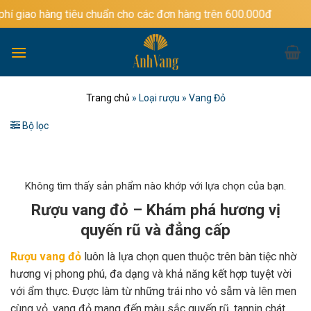
Bỏ
tiêu chuẩn cho các đơn hàng trên 600.000đ
qua
nội
dung
Trang chủ
»
Loại rượu
»
Vang Đỏ
Bộ lọc
Không tìm thấy sản phẩm nào khớp với lựa chọn của bạn.
Rượu vang đỏ – Khám phá hương vị
quyến rũ và đẳng cấp
Rượu vang đỏ
luôn là lựa chọn quen thuộc trên bàn tiệc nhờ
hương vị phong phú, đa dạng và khả năng kết hợp tuyệt vời
với ẩm thực. Được làm từ những trái nho vỏ sẫm và lên men
cùng vỏ, vang đỏ mang đến màu sắc quyến rũ, tannin chát