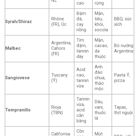
NZ
cao
rừng
Đậm
Mận,
Rhône
đà,
tiêu,
BBQ, xúc
Syrah/Shiraz
(FR), Úc
cay
khói,
xích
nồng
socola
Tím
Mận,
Argentina,
đậm,
cacao,
Bò nướng
Malbec
Cahors
tannin
da
Argentina
(FR)
dày
thuộc
Anh
Acid
đào
Tuscany
cao,
Pasta Ý,
Sangiovese
chua,
(Ý)
tannin
pizza
thảo
vừa
mộc
Tannin
Dâu,
vừa,
Rioja
vani,
Tapas,
Tempranillo
acid
(TBN)
thuốc
thịt nguội
cân
lá
bằng
Cồn
California
Mứt