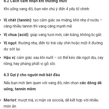
6.2 Cách cảm nhận khi thưởng thức
Khi uống vang đỏ, bạn nên chú ý đến 4 yếu tố chính:
Vị chát (tannin):
tạo cảm giác se miệng, khô nhẹ ở nướu –
càng nhiều tannin thì vang càng mạnh mẽ.
Vị chua (acid):
giúp vang tươi mới, cân bằng, không bị gắt.
Vị ngọt:
thường nhẹ, đến từ trái cây chín hoặc một ít đường
dư sót lại.
Hậu vị:
cảm giác sau khi nuốt – có thể kéo dài ngọt dịu, cay
nồng, hay phảng phất vị gỗ sồi.
6.3 Gợi ý cho người mới bắt đầu
Nếu bạn mới làm quen với vang đỏ, nên chọn
các dòng dễ
uống, tannin mềm
:
Merlot:
mượt mà, vị mận và socola, dễ kết hợp với nhiều
món ăn.