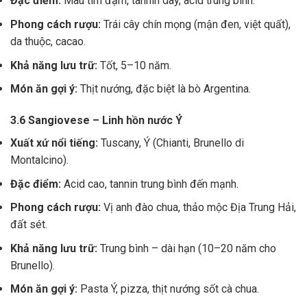
Đặc điểm:
Màu tím đậm, tannin dày, acid trung bình.
Phong cách rượu:
Trái cây chín mọng (mận đen, việt quất),
da thuộc, cacao.
Khả năng lưu trữ:
Tốt, 5–10 năm.
Món ăn gợi ý:
Thịt nướng, đặc biệt là bò Argentina.
3.6 Sangiovese – Linh hồn nước Ý
Xuất xứ nổi tiếng:
Tuscany, Ý (Chianti, Brunello di
Montalcino).
Đặc điểm:
Acid cao, tannin trung bình đến mạnh.
Phong cách rượu:
Vị anh đào chua, thảo mộc Địa Trung Hải,
đất sét.
Khả năng lưu trữ:
Trung bình – dài hạn (10–20 năm cho
Brunello).
Món ăn gợi ý:
Pasta Ý, pizza, thịt nướng sốt cà chua.