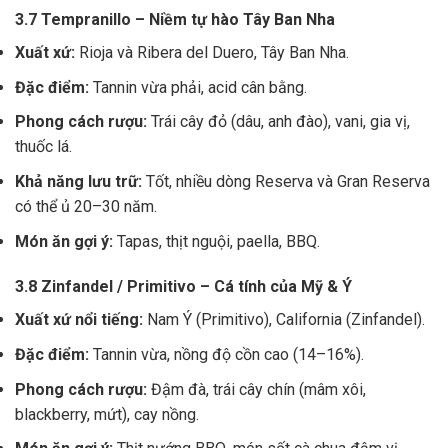
3.7 Tempranillo – Niềm tự hào Tây Ban Nha
Xuất xứ:
Rioja và Ribera del Duero, Tây Ban Nha.
Đặc điểm:
Tannin vừa phải, acid cân bằng.
Phong cách rượu:
Trái cây đỏ (dâu, anh đào), vani, gia vị,
thuốc lá.
Khả năng lưu trữ:
Tốt, nhiều dòng Reserva và Gran Reserva
có thể ủ 20–30 năm.
Món ăn gợi ý:
Tapas, thịt nguội, paella, BBQ.
3.8 Zinfandel / Primitivo – Cá tính của Mỹ & Ý
Xuất xứ nổi tiếng:
Nam Ý (Primitivo), California (Zinfandel).
Đặc điểm:
Tannin vừa, nồng độ cồn cao (14–16%).
Phong cách rượu:
Đậm đà, trái cây chín (mâm xôi,
blackberry, mứt), cay nồng.