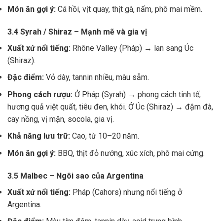
Món ăn gợi ý:
Cá hồi, vịt quay, thịt gà, nấm, phô mai mềm.
3.4 Syrah / Shiraz – Mạnh mẽ và gia vị
Xuất xứ nổi tiếng:
Rhône Valley (Pháp) → lan sang Úc
(Shiraz).
Đặc điểm:
Vỏ dày, tannin nhiều, màu sẫm.
Phong cách rượu:
Ở Pháp (Syrah) → phong cách tinh tế,
hương quả việt quất, tiêu đen, khói. Ở Úc (Shiraz) → đậm đà,
cay nồng, vị mận, socola, gia vị.
Khả năng lưu trữ:
Cao, từ 10–20 năm.
Món ăn gợi ý:
BBQ, thịt đỏ nướng, xúc xích, phô mai cứng.
3.5 Malbec – Ngôi sao của Argentina
Xuất xứ nổi tiếng:
Pháp (Cahors) nhưng nổi tiếng ở
Argentina.