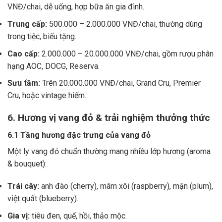
VNĐ/chai, dễ uống, hợp bữa ăn gia đình.
Trung cấp:
500.000 – 2.000.000 VNĐ/chai, thường dùng
trong tiệc, biếu tặng.
Cao cấp:
2.000.000 – 20.000.000 VNĐ/chai, gồm rượu phân
hạng AOC, DOCG, Reserva.
Sưu tầm:
Trên 20.000.000 VNĐ/chai, Grand Cru, Premier
Cru, hoặc vintage hiếm.
6. Hương vị vang đỏ & trải nghiệm thưởng thức
6.1 Tầng hương đặc trưng của vang đỏ
Một ly vang đỏ chuẩn thường mang nhiều lớp hương (aroma
& bouquet):
Trái cây:
anh đào (cherry), mâm xôi (raspberry), mận (plum),
việt quất (blueberry).
Gia vị:
tiêu đen, quế, hồi, thảo mộc.