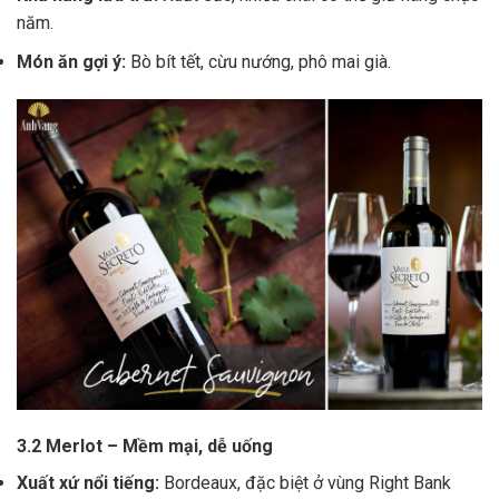
năm.
Món ăn gợi ý:
Bò bít tết, cừu nướng, phô mai già.
3.2 Merlot – Mềm mại, dễ uống
Xuất xứ nổi tiếng:
Bordeaux, đặc biệt ở vùng Right Bank