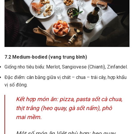
7.2 Medium-bodied (vang trung bình)
Giống nho tiêu biểu: Merlot, Sangiovese (Chianti), Zinfandel.
Đặc điểm: cân bằng giữa vị chát – chua – trái cây, hợp khẩu
vị số đông.
Kết hợp món ăn: pizza, pasta sốt cà chua,
thịt trắng (heo quay, gà sốt nấm), phô
mai mềm.
Một số món ăn Việt phù hợp: heo quay