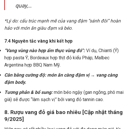
quay,…
*Lý do: cấu trúc mạnh mẽ của vang đậm “sánh đôi” hoàn
hảo với món ăn giàu đạm và béo.
7.4 Nguyên tắc vàng khi kết hợp
“Vang vùng nào hợp ẩm thực vùng đó”:
Ví dụ, Chianti (Ý)
hợp pasta Ý; Bordeaux hợp thịt đỏ kiểu Pháp; Malbec
Argentina hợp BBQ Nam Mỹ.
Cân bằng cường độ: món ăn càng đậm vị → vang càng
đậm body.
Tương phản & bổ sung:
món béo ngậy (gan ngỗng, phô mai
già) sẽ được “làm sạch vị” bởi vang đỏ tannin cao.
8. Rượu vang đỏ giá bao nhiêu [Cập nhật tháng
9/2025]