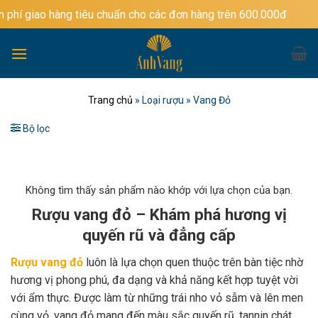
Bỏ
ng tiêu chuẩn cho các đơn hàng trên 600.000đ
qua
nội
dung
Trang chủ
»
Loại rượu
»
Vang Đỏ
Bộ lọc
Không tìm thấy sản phẩm nào khớp với lựa chọn của bạn.
Rượu vang đỏ – Khám phá hương vị
quyến rũ và đẳng cấp
Rượu vang đỏ
luôn là lựa chọn quen thuộc trên bàn tiệc nhờ
hương vị phong phú, đa dạng và khả năng kết hợp tuyệt vời
với ẩm thực. Được làm từ những trái nho vỏ sẫm và lên men
cùng vỏ, vang đỏ mang đến màu sắc quyến rũ, tannin chát