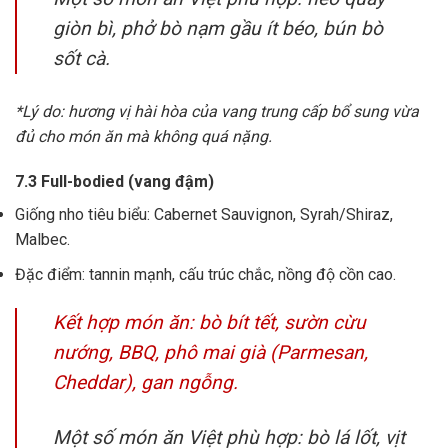
giòn bì, phở bò nạm gầu ít béo, bún bò
sốt cà.
*Lý do: hương vị hài hòa của vang trung cấp bổ sung vừa
đủ cho món ăn mà không quá nặng.
7.3 Full-bodied (vang đậm)
Giống nho tiêu biểu: Cabernet Sauvignon, Syrah/Shiraz,
Malbec.
Đặc điểm: tannin mạnh, cấu trúc chắc, nồng độ cồn cao.
Kết hợp món ăn: bò bít tết, sườn cừu
nướng, BBQ, phô mai già (Parmesan,
Cheddar), gan ngỗng.
Một số món ăn Việt phù hợp: bò lá lốt, vịt