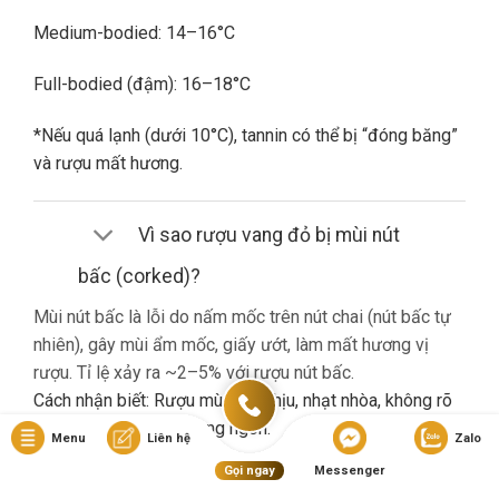
Medium-bodied: 14–16°C
Full-bodied (đậm): 16–18°C
*Nếu quá lạnh (dưới 10°C), tannin có thể bị “đóng băng”
và rượu mất hương.
Vì sao rượu vang đỏ bị mùi nút
bấc (corked)?
Mùi nút bấc là lỗi do nấm mốc trên nút chai (nút bấc tự
nhiên), gây mùi ẩm mốc, giấy ướt, làm mất hương vị
rượu. Tỉ lệ xảy ra ~2–5% với rượu nút bấc.
Cách nhận biết: Rượu mùi khó chịu, nhạt nhòa, không rõ
hương trái cây dù là vang ngon.
Menu
Liên hệ
Zalo
Gọi ngay
Messenger
Nếu gặp lỗi này, bạn nên liên hệ cửa hàng đổi trả (nếu có