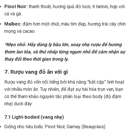
Pinot Noir:
thanh thoát, hương quả đỏ tươi, ít tannin, hợp với
cá và gà.
Malbec:
đậm hơn một chút, màu tím đẹp, hương trái cây chín
mọng và cacao.
*Mẹo nhỏ: Hãy dùng ly bầu lớn, xoay nhẹ rượu để hương
thơm lan tỏa, và thử nhấp từng ngụm nhỏ để cảm nhận sự
thay đổi theo thời gian trong ly.
7. Rượu vang đỏ ăn với gì
Rượu vang đỏ vốn nổi tiếng bởi khả năng “bắt cặp” linh hoạt
với nhiều món ăn. Tuy nhiên, để đạt sự hài hòa trọn vẹn, bạn
có thể tham khảo nguyên tắc phân loại theo body (độ đậm
nhẹ) dưới đây:
7.1 Light-bodied (vang nhẹ)
Giống nho tiêu biểu: Pinot Noir, Gamay (Beaujolais).