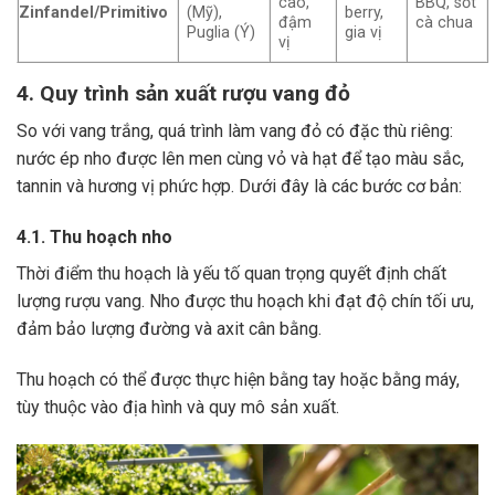
cao,
BBQ, sốt
Zinfandel/Primitivo
(Mỹ),
berry,
đậm
cà chua
Puglia (Ý)
gia vị
vị
4. Quy trình sản xuất rượu vang đỏ
So với vang trắng, quá trình làm vang đỏ có đặc thù riêng:
nước ép nho được lên men cùng vỏ và hạt để tạo màu sắc,
tannin và hương vị phức hợp. Dưới đây là các bước cơ bản:
4.1. Thu hoạch nho
Thời điểm thu hoạch là yếu tố quan trọng quyết định chất
lượng rượu vang. Nho được thu hoạch khi đạt độ chín tối ưu,
đảm bảo lượng đường và axit cân bằng.
Thu hoạch có thể được thực hiện bằng tay hoặc bằng máy,
tùy thuộc vào địa hình và quy mô sản xuất.