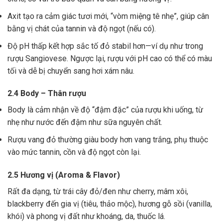
Axit tạo ra cảm giác tươi mới, “vòm miệng tê nhẹ”, giúp cân
bằng vị chát của tannin và độ ngọt (nếu có).
Độ pH thấp kết hợp sắc tố đỏ stabil hơn—ví dụ như trong
rượu Sangiovese. Ngược lại, rượu với pH cao có thể có màu
tối và dễ bị chuyển sang hơi xám nâu.
2.4 Body – Thân rượu
Body là cảm nhận về độ “đậm đặc” của rượu khi uống, từ
nhẹ như nước đến đậm như sữa nguyên chất.
Rượu vang đỏ thường giàu body hơn vang trắng, phụ thuộc
vào mức tannin, cồn và độ ngọt còn lại.
2.5 Hương vị (Aroma & Flavor)
Rất đa dạng, từ trái cây đỏ/đen như cherry, mâm xôi,
blackberry đến gia vị (tiêu, thảo mộc), hương gỗ sồi (vanilla,
khói) và phong vị đất như khoáng, da, thuốc lá.