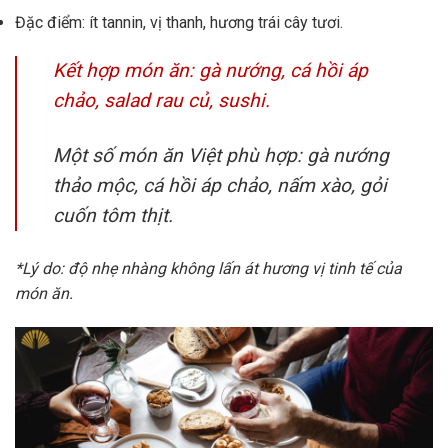
Đặc điểm: ít tannin, vị thanh, hương trái cây tươi.
Kết hợp món ăn: gà nướng, cá hồi áp
chảo, salad rau củ, sushi.
Một số món ăn Việt phù hợp: gà nướng
thảo mộc, cá hồi áp chảo, nấm xào, gỏi
cuốn tôm thịt.
*Lý do: độ nhẹ nhàng không lấn át hương vị tinh tế của
món ăn.