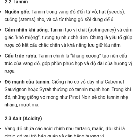
2.2 Tannin
Nguồn gốc:
Tannin trong vang đỏ đến từ vỏ, hạt (seeds),
cuống (stems) nho, và cả từ thùng gỗ sồi dùng để ủ.
Cảm nhận khi uống:
Tannin tạo vị chát (astringency) và cảm
giác “khô miệng”, tương tự như chè đen. Chúng là yếu tố giúp
rượu có kết cấu chắc chắn và khả năng lưu giữ lâu năm.
Cấu trúc rượu:
Tannin chính là “khung xương” tạo nên cấu
trúc của vang đỏ, góp phần phức hợp và độ dài của hương vị
rượu.
Độ mạnh của tannin:
Giống nho có vỏ dày như Cabernet
Sauvignon hoặc Syrah thường có tannin mạnh hơn. Trong khi
đó, những giống vỏ mỏng như Pinot Noir sẽ cho tannin nhẹ
nhàng, mượt mà.
2.3 Axit (Acidity)
Vang đỏ chứa các acid chính như tartaric, malic, đôi khi là
citric, có vai trò bảo quản và cân bằng hương vị .