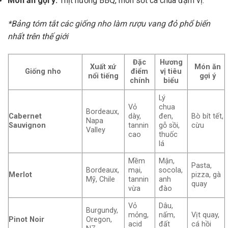
Món ăn gợi ý:
Thịt nướng BBQ, món sốt cà chua đậm vị.
*Bảng tóm tắt các giống nho làm rượu vang đỏ phổ biến
nhất trên thế giới
Đặc
Hương
Xuất xứ
Món ăn
Giống nho
điểm
vị tiêu
nổi tiếng
gợi ý
chính
biểu
Lý
Vỏ
chua
Bordeaux,
Cabernet
dày,
đen,
Bò bít tết,
Napa
Sauvignon
tannin
gỗ sồi,
cừu
Valley
cao
thuốc
lá
Mềm
Mận,
Pasta,
Bordeaux,
mại,
socola,
Merlot
pizza, gà
Mỹ, Chile
tannin
anh
quay
vừa
đào
Vỏ
Dâu,
Burgundy,
mỏng,
nấm,
Vịt quay,
Pinot Noir
Oregon,
acid
đất
cá hồi