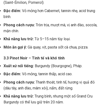
(Saint-Émilion, Pomerol).
Đặc điểm:
Vỏ mỏng hơn Cabernet, tannin nhẹ, acid trung
bình.
Phong cách rượu:
Tròn trịa, mượt mà, vị anh đào, socola,
mận chín.
Khả năng lưu trữ:
Từ 5–15 năm tùy loại.
Món ăn gợi ý:
Gà quay, vịt, pasta sốt cà chua, pizza.
3.3 Pinot Noir – Tinh tế và khó tính
Xuất xứ nổi tiếng:
Burgundy (Bourgogne), Pháp.
Đặc điểm:
Vỏ mỏng, tannin thấp, acid cao.
Phong cách rượu:
Thanh thoát, tinh tế, hương vị quả đỏ
(dâu tây, anh đào, mâm xôi), nấm, đất rừng.
Khả năng lưu trữ:
Trung bình, nhưng một số Grand Cru
Burgundy có thể lưu giữ trên 20 năm.