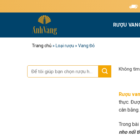
Bỏ
Miễn phí giao 
qua
nội
RƯỢU VAN
dung
Trang chủ
»
Loại rượu
»
Vang Đỏ
Tìm
Không tìm
kiếm:
Rượu van
thực. Đượ
cân bằng.
Trong bài
nho nổi t