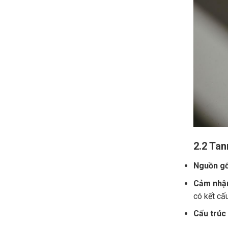
2.2 Tan
Nguồn gố
Cảm nhận
có kết cấ
Cấu trúc