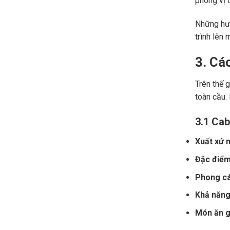
phong vị đ
Những hươ
trình lên 
3. Cá
Trên thế 
toàn cầu.
3.1 Cab
Xuất xứ n
Đặc điểm
Phong cá
Khả năng 
Món ăn gợ