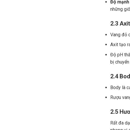
Độ mạnh 
những giố
2.3 Axit
Vang đỏ ch
Axit tạo r
Độ pH thấ
bị chuyển
2.4 Bod
Body là c
Rượu vang
2.5 Hươ
Rất đa dạn