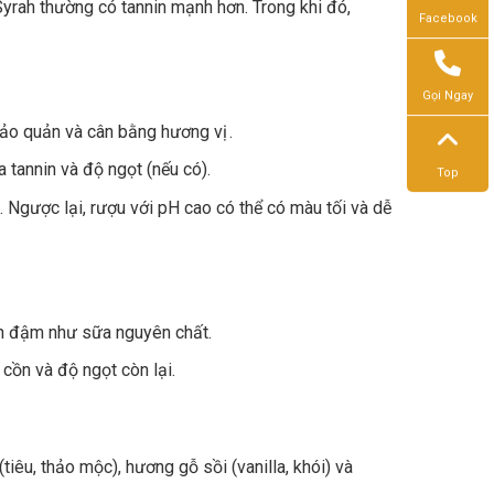
rah thường có tannin mạnh hơn. Trong khi đó,
Facebook
Gọi Ngay
 bảo quản và cân bằng hương vị .
a tannin và độ ngọt (nếu có).
Top
 Ngược lại, rượu với pH cao có thể có màu tối và dễ
n đậm như sữa nguyên chất.
cồn và độ ngọt còn lại.
tiêu, thảo mộc), hương gỗ sồi (vanilla, khói) và