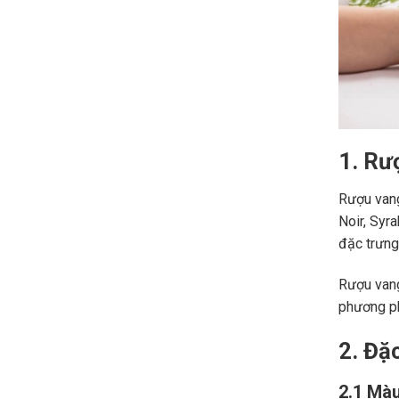
1. Rư
Rượu vang
Noir, Syr
đặc trưng,
Rượu vang
phương ph
2. Đặ
2.1 Màu