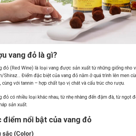
ợu vang đỏ là gì?
 đỏ (Red Wine) là loại vang được sản xuất từ những giống nho 
ah/Shiraz… Điểm đặc biệt của vang đỏ nằm ở quá trình lên men c
 cùng với tannin – hợp chất tạo vị chát và cấu trúc cho rượu.
 đỏ có nhiều loại khác nhau, từ nhẹ nhàng đến đậm đà, từ ngọt đế
áp sản xuất.
c điểm nổi bật của vang đỏ
 sắc (Color)