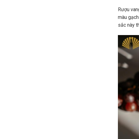
Rượu vang
màu gạch
sắc này t