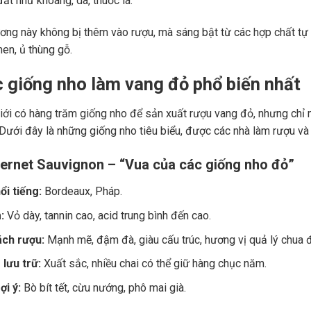
ất như khoáng, da, thuốc lá.
ng này không bị thêm vào rượu, mà sáng bật từ các hợp chất tự 
men, ủ thùng gỗ.
c giống nho làm vang đỏ phổ biến nhất
giới có hàng trăm giống nho để sản xuất rượu vang đỏ, nhưng chỉ m
 Dưới đây là những giống nho tiêu biểu, được các nhà làm rượu và
ernet Sauvignon – “Vua của các giống nho đỏ”
ổi tiếng:
Bordeaux, Pháp.
:
Vỏ dày, tannin cao, acid trung bình đến cao.
ch rượu:
Mạnh mẽ, đậm đà, giàu cấu trúc, hương vị quả lý chua đe
lưu trữ:
Xuất sắc, nhiều chai có thể giữ hàng chục năm.
i ý:
Bò bít tết, cừu nướng, phô mai già.