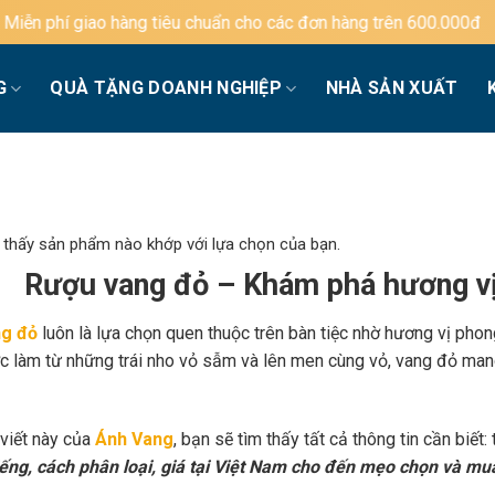
hàng tiêu chuẩn cho các đơn hàng trên 600.000đ
G
QUÀ TẶNG DOANH NGHIỆP
NHÀ SẢN XUẤT
 thấy sản phẩm nào khớp với lựa chọn của bạn.
Rượu vang đỏ – Khám phá hương vị
g đỏ
luôn là lựa chọn quen thuộc trên bàn tiệc nhờ hương vị phon
c làm từ những trái nho vỏ sẫm và lên men cùng vỏ, vang đỏ mang
 viết này của
Ánh Vang
, bạn sẽ tìm thấy tất cả thông tin cần biết:
iếng, cách phân loại, giá tại Việt Nam cho đến mẹo chọn và mu