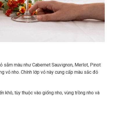
vỏ sẫm màu như Cabernet Sauvignon, Merlot, Pinot
ùng vỏ nho. Chính lớp vỏ này cung cấp màu sắc đỏ
n khô, tùy thuộc vào giống nho, vùng trồng nho và