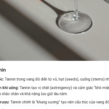
nin
c:
Tannin trong vang đỏ đến từ vỏ, hạt (seeds), cuống (stems) nh
 khi uống:
Tannin tạo vị chát (astringency) và cảm giác “khô miệ
u chắc chắn và khả năng lưu giữ lâu năm.
 rượu:
Tannin chính là “khung xương” tạo nên cấu trúc của vang đ