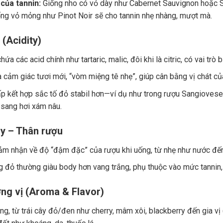
của tannin:
Giống nho có vỏ dày như Cabernet Sauvignon hoặc Sy
ng vỏ mỏng như Pinot Noir sẽ cho tannin nhẹ nhàng, mượt mà.
 (Acidity)
ứa các acid chính như tartaric, malic, đôi khi là citric, có vai trò
a cảm giác tươi mới, “vòm miệng tê nhẹ”, giúp cân bằng vị chát củ
p kết hợp sắc tố đỏ stabil hơn—ví dụ như trong rượu Sangiovese.
 sang hơi xám nâu.
y – Thân rượu
ảm nhận về độ “đậm đặc” của rượu khi uống, từ nhẹ như nước đế
 đỏ thường giàu body hơn vang trắng, phụ thuộc vào mức tannin, 
ng vị (Aroma & Flavor)
g, từ trái cây đỏ/đen như cherry, mâm xôi, blackberry đến gia vị (