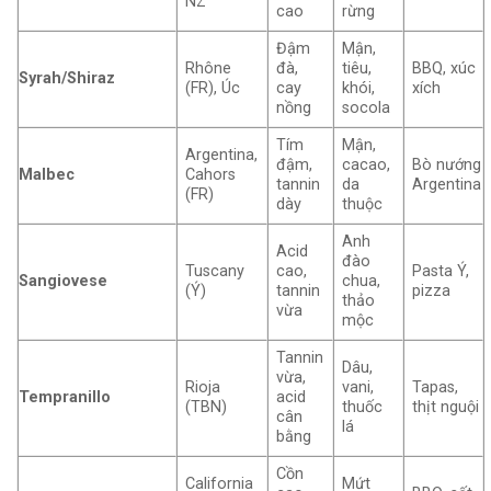
NZ
cao
rừng
Đậm
Mận,
Rhône
đà,
tiêu,
BBQ, xúc
Syrah/Shiraz
(FR), Úc
cay
khói,
xích
nồng
socola
Tím
Mận,
Argentina,
đậm,
cacao,
Bò nướng
Malbec
Cahors
tannin
da
Argentina
(FR)
dày
thuộc
Anh
Acid
đào
Tuscany
cao,
Pasta Ý,
Sangiovese
chua,
(Ý)
tannin
pizza
thảo
vừa
mộc
Tannin
Dâu,
vừa,
Rioja
vani,
Tapas,
Tempranillo
acid
(TBN)
thuốc
thịt nguội
cân
lá
bằng
Cồn
California
Mứt