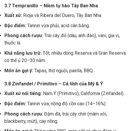
3.7 Tempranillo – Niềm tự hào Tây Ban Nha
Xuất xứ:
Rioja và Ribera del Duero, Tây Ban Nha.
Đặc điểm:
Tannin vừa phải, acid cân bằng.
Phong cách rượu:
Trái cây đỏ (dâu, anh đào), vani, gia vị,
thuốc lá.
Khả năng lưu trữ:
Tốt, nhiều dòng Reserva và Gran Reserva
có thể ủ 20–30 năm.
Món ăn gợi ý:
Tapas, thịt nguội, paella, BBQ.
3.8 Zinfandel / Primitivo – Cá tính của Mỹ & Ý
Xuất xứ nổi tiếng:
Nam Ý (Primitivo), California (Zinfandel).
Đặc điểm:
Tannin vừa, nồng độ cồn cao (14–16%).
Phong cách rượu:
Đậm đà, trái cây chín (mâm xôi,
blackberry, mứt), cay nồng.