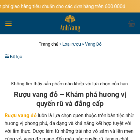
Bỏ
ng tiêu chuẩn cho các đơn hàng trên 600.000đ
qua
nội
dung
Trang chủ
»
Loại rượu
»
Vang Đỏ
Bộ lọc
Không tìm thấy sản phẩm nào khớp với lựa chọn của bạn.
Rượu vang đỏ – Khám phá hương vị
quyến rũ và đẳng cấp
Rượu vang đỏ
luôn là lựa chọn quen thuộc trên bàn tiệc nhờ
hương vị phong phú, đa dạng và khả năng kết hợp tuyệt vời
với ẩm thực. Được làm từ những trái nho vỏ sẫm và lên men
cùng vỏ, vang đỏ mang đến màu sắc quyến rũ, tannin chát