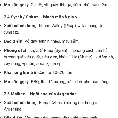
Món ăn gợi ý:
Cá hồi, vịt quay, thịt gà, nấm, phô mai mềm.
3.4 Syrah / Shiraz – Mạnh mẽ và gia vị
Xuất xứ nổi tiếng:
Rhône Valley (Pháp) → lan sang Úc
(Shiraz).
Đặc điểm:
Vỏ dày, tannin nhiều, màu sẫm.
Phong cách rượu:
Ở Pháp (Syrah) → phong cách tinh tế,
hương quả việt quất, tiêu đen, khói. Ở Úc (Shiraz) → đậm đà,
cay nồng, vị mận, socola, gia vị.
Khả năng lưu trữ:
Cao, từ 10–20 năm.
Món ăn gợi ý:
BBQ, thịt đỏ nướng, xúc xích, phô mai cứng.
3.5 Malbec – Ngôi sao của Argentina
Xuất xứ nổi tiếng:
Pháp (Cahors) nhưng nổi tiếng ở
Argentina.