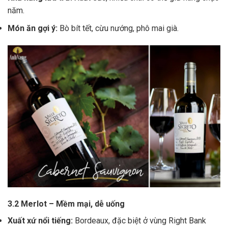
năm.
Món ăn gợi ý:
Bò bít tết, cừu nướng, phô mai già.
3.2 Merlot – Mềm mại, dễ uống
Xuất xứ nổi tiếng:
Bordeaux, đặc biệt ở vùng Right Bank