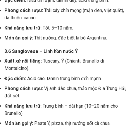
Đặc điểm:
Màu tím đậm, tannin dày, acid trung bình.
Phong cách rượu:
Trái cây chín mọng (mận đen, việt quất),
da thuộc, cacao.
Khả năng lưu trữ:
Tốt, 5–10 năm.
Món ăn gợi ý:
Thịt nướng, đặc biệt là bò Argentina.
3.6 Sangiovese – Linh hồn nước Ý
Xuất xứ nổi tiếng:
Tuscany, Ý (Chianti, Brunello di
Montalcino).
Đặc điểm:
Acid cao, tannin trung bình đến mạnh.
Phong cách rượu:
Vị anh đào chua, thảo mộc Địa Trung Hải,
đất sét.
Khả năng lưu trữ:
Trung bình – dài hạn (10–20 năm cho
Brunello).
Món ăn gợi ý:
Pasta Ý, pizza, thịt nướng sốt cà chua.