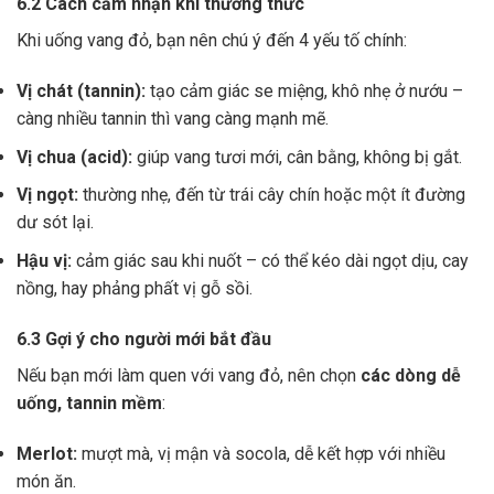
6.2 Cách cảm nhận khi thưởng thức
Khi uống vang đỏ, bạn nên chú ý đến 4 yếu tố chính:
Vị chát (tannin):
tạo cảm giác se miệng, khô nhẹ ở nướu –
càng nhiều tannin thì vang càng mạnh mẽ.
Vị chua (acid):
giúp vang tươi mới, cân bằng, không bị gắt.
Vị ngọt:
thường nhẹ, đến từ trái cây chín hoặc một ít đường
dư sót lại.
Hậu vị:
cảm giác sau khi nuốt – có thể kéo dài ngọt dịu, cay
nồng, hay phảng phất vị gỗ sồi.
6.3 Gợi ý cho người mới bắt đầu
Nếu bạn mới làm quen với vang đỏ, nên chọn
các dòng dễ
uống, tannin mềm
:
Merlot:
mượt mà, vị mận và socola, dễ kết hợp với nhiều
món ăn.