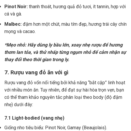
Pinot Noir:
thanh thoát, hương quả đỏ tươi, ít tannin, hợp với
cá và gà.
Malbec:
đậm hơn một chút, màu tím đẹp, hương trái cây chín
mọng và cacao.
*Mẹo nhỏ: Hãy dùng ly bầu lớn, xoay nhẹ rượu để hương
thơm lan tỏa, và thử nhấp từng ngụm nhỏ để cảm nhận sự
thay đổi theo thời gian trong ly.
7. Rượu vang đỏ ăn với gì
Rượu vang đỏ vốn nổi tiếng bởi khả năng “bắt cặp” linh hoạt
với nhiều món ăn. Tuy nhiên, để đạt sự hài hòa trọn vẹn, bạn
có thể tham khảo nguyên tắc phân loại theo body (độ đậm
nhẹ) dưới đây:
7.1 Light-bodied (vang nhẹ)
Giống nho tiêu biểu: Pinot Noir, Gamay (Beaujolais).