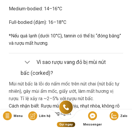
Medium-bodied: 14–16°C
Full-bodied (đậm): 16–18°C
*Nếu quá lạnh (dưới 10°C), tannin có thể bị “đóng băng”
và rượu mất hương.
Vì sao rượu vang đỏ bị mùi nút
bấc (corked)?
Mùi nút bấc là lỗi do nấm mốc trên nút chai (nút bấc tự
nhiên), gây mùi ẩm mốc, giấy ướt, làm mất hương vị
rượu. Tỉ lệ xảy ra ~2–5% với rượu nút bấc.
Cách nhận biết: Rượu mùi khó chịu, nhạt nhòa, không rõ
hương trái cây dù là vang ngon.
Menu
Liên hệ
Zalo
Gọi ngay
Messenger
Nếu gặp lỗi này, bạn nên liên hệ cửa hàng đổi trả (nếu có