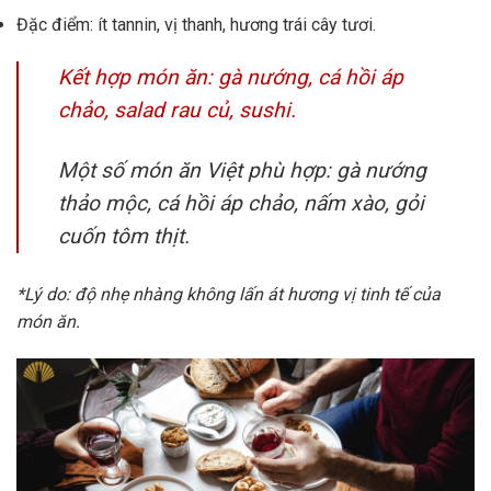
Đặc điểm: ít tannin, vị thanh, hương trái cây tươi.
Kết hợp món ăn: gà nướng, cá hồi áp
chảo, salad rau củ, sushi.
Một số món ăn Việt phù hợp: gà nướng
thảo mộc, cá hồi áp chảo, nấm xào, gỏi
cuốn tôm thịt.
*Lý do: độ nhẹ nhàng không lấn át hương vị tinh tế của
món ăn.