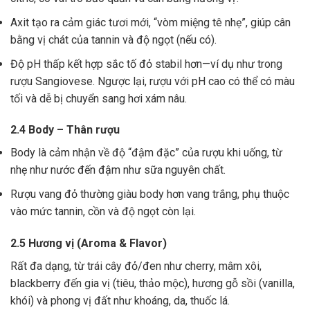
Axit tạo ra cảm giác tươi mới, “vòm miệng tê nhẹ”, giúp cân
bằng vị chát của tannin và độ ngọt (nếu có).
Độ pH thấp kết hợp sắc tố đỏ stabil hơn—ví dụ như trong
rượu Sangiovese. Ngược lại, rượu với pH cao có thể có màu
tối và dễ bị chuyển sang hơi xám nâu.
2.4 Body – Thân rượu
Body là cảm nhận về độ “đậm đặc” của rượu khi uống, từ
nhẹ như nước đến đậm như sữa nguyên chất.
Rượu vang đỏ thường giàu body hơn vang trắng, phụ thuộc
vào mức tannin, cồn và độ ngọt còn lại.
2.5 Hương vị (Aroma & Flavor)
Rất đa dạng, từ trái cây đỏ/đen như cherry, mâm xôi,
blackberry đến gia vị (tiêu, thảo mộc), hương gỗ sồi (vanilla,
khói) và phong vị đất như khoáng, da, thuốc lá.