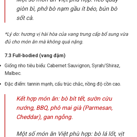
giòn bì, phở bò nạm gầu ít béo, bún bò
sốt cà.
*Lý do: hương vị hài hòa của vang trung cấp bổ sung vừa
đủ cho món ăn mà không quá nặng.
7.3 Full-bodied (vang đậm)
Giống nho tiêu biểu: Cabernet Sauvignon, Syrah/Shiraz,
Malbec.
Đặc điểm: tannin mạnh, cấu trúc chắc, nồng độ cồn cao.
Kết hợp món ăn: bò bít tết, sườn cừu
nướng, BBQ, phô mai già (Parmesan,
Cheddar), gan ngỗng.
Một số món ăn Việt phù hợp: bò lá lốt, vịt