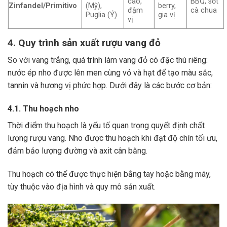
cao,
BBQ, sốt
Zinfandel/Primitivo
(Mỹ),
berry,
đậm
cà chua
Puglia (Ý)
gia vị
vị
4. Quy trình sản xuất rượu vang đỏ
So với vang trắng, quá trình làm vang đỏ có đặc thù riêng:
nước ép nho được lên men cùng vỏ và hạt để tạo màu sắc,
tannin và hương vị phức hợp. Dưới đây là các bước cơ bản:
4.1. Thu hoạch nho
Thời điểm thu hoạch là yếu tố quan trọng quyết định chất
lượng rượu vang. Nho được thu hoạch khi đạt độ chín tối ưu,
đảm bảo lượng đường và axit cân bằng.
Thu hoạch có thể được thực hiện bằng tay hoặc bằng máy,
tùy thuộc vào địa hình và quy mô sản xuất.