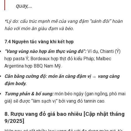
quay,…
*Lý do: cấu trúc mạnh mẽ của vang đậm “sánh đôi” hoàn
hảo với món ăn giàu đạm và béo.
7.4 Nguyên tắc vàng khi kết hợp
“Vang vùng nào hợp ẩm thực vùng đó”:
Ví dụ, Chianti (Ý)
hợp pasta Ý; Bordeaux hợp thịt đỏ kiểu Pháp; Malbec
Argentina hợp BBQ Nam Mỹ.
Cân bằng cường độ: món ăn càng đậm vị → vang càng
đậm body.
Tương phản & bổ sung:
món béo ngậy (gan ngỗng, phô mai
già) sẽ được “làm sạch vị” bởi vang đỏ tannin cao.
8. Rượu vang đỏ giá bao nhiêu [Cập nhật tháng
9/2025]