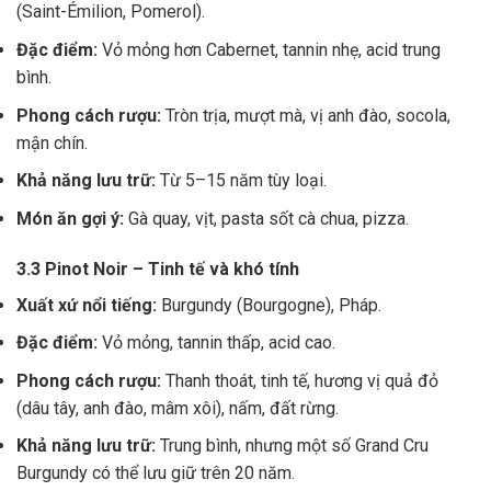
(Saint-Émilion, Pomerol).
Đặc điểm:
Vỏ mỏng hơn Cabernet, tannin nhẹ, acid trung
bình.
Phong cách rượu:
Tròn trịa, mượt mà, vị anh đào, socola,
mận chín.
Khả năng lưu trữ:
Từ 5–15 năm tùy loại.
Món ăn gợi ý:
Gà quay, vịt, pasta sốt cà chua, pizza.
3.3 Pinot Noir – Tinh tế và khó tính
Xuất xứ nổi tiếng:
Burgundy (Bourgogne), Pháp.
Đặc điểm:
Vỏ mỏng, tannin thấp, acid cao.
Phong cách rượu:
Thanh thoát, tinh tế, hương vị quả đỏ
(dâu tây, anh đào, mâm xôi), nấm, đất rừng.
Khả năng lưu trữ:
Trung bình, nhưng một số Grand Cru
Burgundy có thể lưu giữ trên 20 năm.