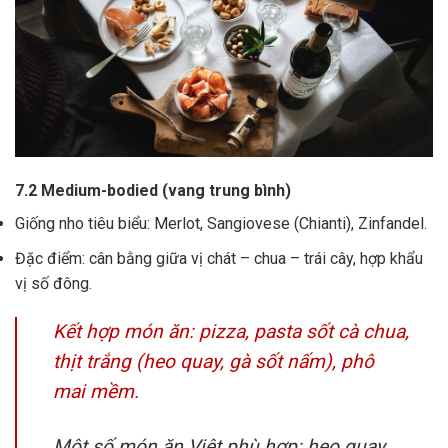
7.2 Medium-bodied (vang trung bình)
Giống nho tiêu biểu: Merlot, Sangiovese (Chianti), Zinfandel.
Đặc điểm: cân bằng giữa vị chát – chua – trái cây, hợp khẩu
vị số đông.
Kết hợp món ăn: pizza, pasta sốt cà chua,
thịt trắng (heo quay, gà sốt nấm), phô
mai mềm.
Một số món ăn Việt phù hợp: heo quay