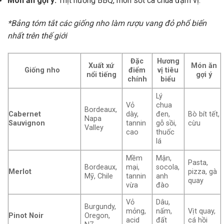
Món ăn gợi ý:
Thịt nướng BBQ, món sốt cà chua đậm vị.
*Bảng tóm tắt các giống nho làm rượu vang đỏ phổ biến
nhất trên thế giới
Đặc
Hương
Xuất xứ
Món ăn
Giống nho
điểm
vị tiêu
nổi tiếng
gợi ý
chính
biểu
Lý
Vỏ
chua
Bordeaux,
Cabernet
dày,
đen,
Bò bít tết,
Napa
Sauvignon
tannin
gỗ sồi,
cừu
Valley
cao
thuốc
lá
Mềm
Mận,
Pasta,
Bordeaux,
mại,
socola,
Merlot
pizza, gà
Mỹ, Chile
tannin
anh
quay
vừa
đào
Vỏ
Dâu,
Burgundy,
mỏng,
nấm,
Vịt quay,
Pinot Noir
Oregon,
acid
đất
cá hồi