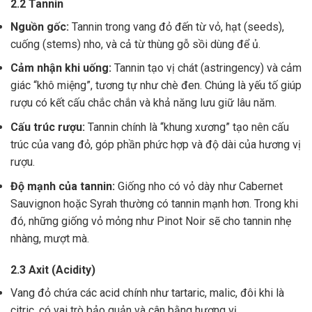
2.2 Tannin
Nguồn gốc:
Tannin trong vang đỏ đến từ vỏ, hạt (seeds),
cuống (stems) nho, và cả từ thùng gỗ sồi dùng để ủ.
Cảm nhận khi uống:
Tannin tạo vị chát (astringency) và cảm
giác “khô miệng”, tương tự như chè đen. Chúng là yếu tố giúp
rượu có kết cấu chắc chắn và khả năng lưu giữ lâu năm.
Cấu trúc rượu:
Tannin chính là “khung xương” tạo nên cấu
trúc của vang đỏ, góp phần phức hợp và độ dài của hương vị
rượu.
Độ mạnh của tannin:
Giống nho có vỏ dày như Cabernet
Sauvignon hoặc Syrah thường có tannin mạnh hơn. Trong khi
đó, những giống vỏ mỏng như Pinot Noir sẽ cho tannin nhẹ
nhàng, mượt mà.
2.3 Axit (Acidity)
Vang đỏ chứa các acid chính như tartaric, malic, đôi khi là
citric, có vai trò bảo quản và cân bằng hương vị .