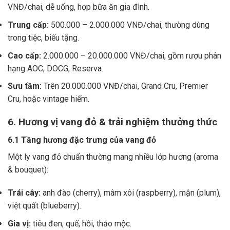
VNĐ/chai, dễ uống, hợp bữa ăn gia đình.
Trung cấp:
500.000 – 2.000.000 VNĐ/chai, thường dùng
trong tiệc, biếu tặng.
Cao cấp:
2.000.000 – 20.000.000 VNĐ/chai, gồm rượu phân
hạng AOC, DOCG, Reserva.
Sưu tầm:
Trên 20.000.000 VNĐ/chai, Grand Cru, Premier
Cru, hoặc vintage hiếm.
6. Hương vị vang đỏ & trải nghiệm thưởng thức
6.1 Tầng hương đặc trưng của vang đỏ
Một ly vang đỏ chuẩn thường mang nhiều lớp hương (aroma
& bouquet):
Trái cây:
anh đào (cherry), mâm xôi (raspberry), mận (plum),
việt quất (blueberry).
Gia vị:
tiêu đen, quế, hồi, thảo mộc.