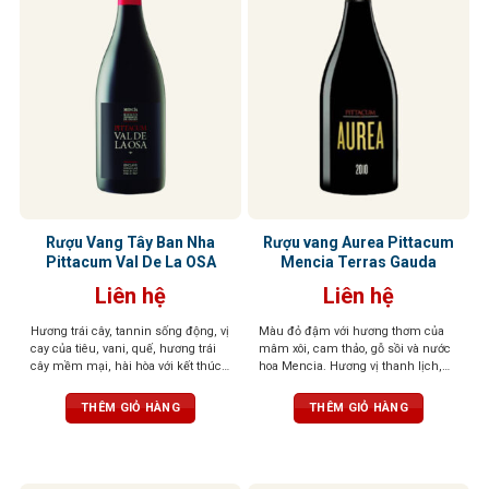
Rượu Vang Tây Ban Nha
Rượu vang Aurea Pittacum
Pittacum Val De La OSA
Mencia Terras Gauda
Liên hệ
Liên hệ
Hương trái cây, tannin sống động, vị
Màu đỏ đậm với hương thơm của
cay của tiêu, vani, quế, hương trái
mâm xôi, cam thảo, gỗ sồi và nước
cây mềm mại, hài hòa với kết thúc
hoa Mencia. Hương vị thanh lịch,
lâu dài và tươi mát tuyệt vời
nhiều khoáng chất. Cấu trúc cân
bằng và tươi mát, dư vị bền bỉ
THÊM GIỎ HÀNG
THÊM GIỎ HÀNG