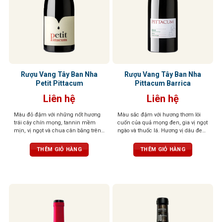
Rượu Vang Tây Ban Nha
Rượu Vang Tây Ban Nha
Petit Pittacum
Pittacum Barrica
Liên hệ
Liên hệ
Màu đỏ đậm với những nốt hương
Màu sắc đậm với hương thơm lôi
trái cây chín mọng, tannin mềm
cuốn của quả mọng đen, gia vị ngọt
mịn, vị ngọt và chua cân bằng trên
ngào và thuốc lá. Hương vị dâu đen,
vòm miệng
mận đen và gia vị nướng đậm đà
cùng tannin mềm mại
THÊM GIỎ HÀNG
THÊM GIỎ HÀNG