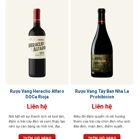
Rượu Vang Heraclio Alfaro
Rượu Vang Tây Ban Nha La
DOCa Rioja
Prohibicion
Liên hệ
Liên hệ
Nổi bật với sự thanh lịch và tươi tắn,
Màu đỏ đậm quyến rũ với hương
đậm vị trái cây đen và cam thảo, tạo
thơm của trái cây chín đen như anh
nên sự cân bằng và mới mẻ, đại
đào đen, mận đen, điểm xuyết
diện cho truyền thống miền Đông
violet, hương gỗ sồi tinh tế cùng gia
Rioja
vị cay nhẹ. Vị rượu cân bằng, tươi
THÊM GIỎ HÀNG
THÊM GIỎ HÀNG