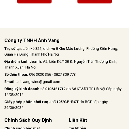
mới, sống động, giàu tannin nhưng
hài hòa, hậu vị dài, đậm nét và lôi
cuốn.
Công ty TNHH Ánh Vang
Trụ sở tại:
Liền kề 321, dịch vụ 8 Khu Mậu Lương, Phường Kiến Hưng,
Quận Hà Đông, Thành Phố Hà Nội
Địa điểm kinh doanh:
A2, Liền Kề/108 Đ. Nguyễn Trãi, Thượng Đình,
Thanh Xuân, Hà Nội
Số điện thoại:
096 3030 356 - 0827 309 773
Email:
anhvang.wine@gmail.com
Đăng ký kinh doanh
số
0106481712
do Sở KT&ĐT TP Hà Nội Cấp ngày
14/03/2014
Giấy phép phân phối rượu
số
195/GP-BCT
do BCT cấp ngày
26/06/2024
Chính Sách Quy Định
Liên Kết
Chính sách bảo mật
Tài khoản