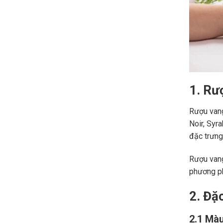
1. Rư
Rượu vang
Noir, Syr
đặc trưng,
Rượu vang
phương ph
2. Đặ
2.1 Màu