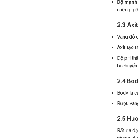
Độ mạnh 
những giố
2.3 Axit
Vang đỏ ch
Axit tạo r
Độ pH thấ
bị chuyển
2.4 Bod
Body là c
Rượu vang
2.5 Hươ
Rất đa dạn