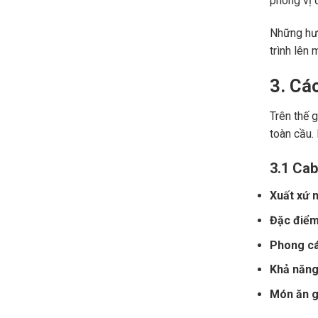
phong vị đ
Những hươ
trình lên 
3. Cá
Trên thế 
toàn cầu.
3.1 Cab
Xuất xứ n
Đặc điểm
Phong cá
Khả năng 
Món ăn gợ