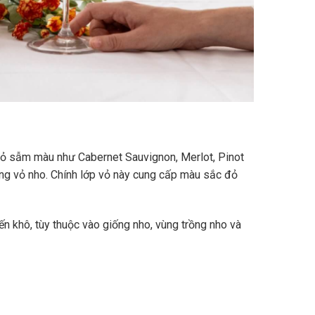
vỏ sẫm màu như Cabernet Sauvignon, Merlot, Pinot
ùng vỏ nho. Chính lớp vỏ này cung cấp màu sắc đỏ
n khô, tùy thuộc vào giống nho, vùng trồng nho và