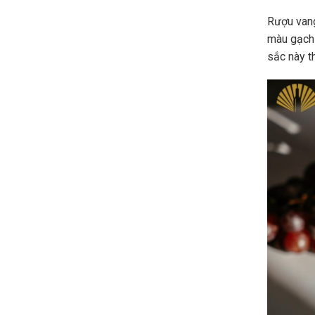
Rượu vang
màu gạch
sắc này t