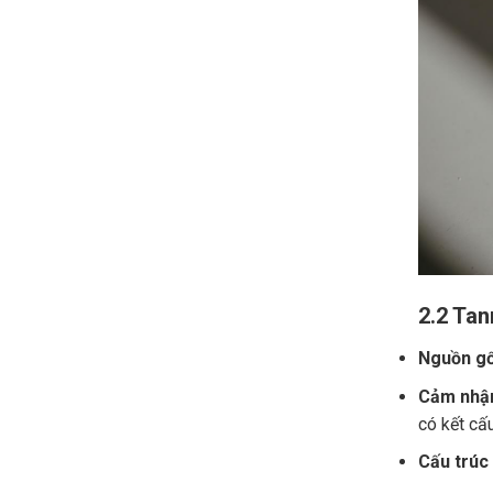
2.2 Tan
Nguồn gố
Cảm nhận
có kết cấ
Cấu trúc