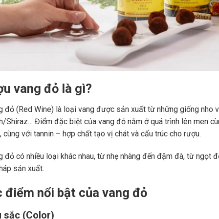
ợu vang đỏ là gì?
 đỏ (Red Wine) là loại vang được sản xuất từ những giống nho 
ah/Shiraz… Điểm đặc biệt của vang đỏ nằm ở quá trình lên men c
 cùng với tannin – hợp chất tạo vị chát và cấu trúc cho rượu.
 đỏ có nhiều loại khác nhau, từ nhẹ nhàng đến đậm đà, từ ngọt đế
áp sản xuất.
c điểm nổi bật của vang đỏ
 sắc (Color)