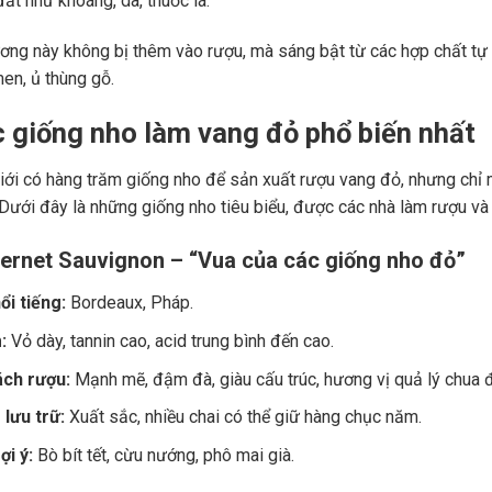
ất như khoáng, da, thuốc lá.
ng này không bị thêm vào rượu, mà sáng bật từ các hợp chất tự 
men, ủ thùng gỗ.
c giống nho làm vang đỏ phổ biến nhất
giới có hàng trăm giống nho để sản xuất rượu vang đỏ, nhưng chỉ m
 Dưới đây là những giống nho tiêu biểu, được các nhà làm rượu và
ernet Sauvignon – “Vua của các giống nho đỏ”
ổi tiếng:
Bordeaux, Pháp.
:
Vỏ dày, tannin cao, acid trung bình đến cao.
ch rượu:
Mạnh mẽ, đậm đà, giàu cấu trúc, hương vị quả lý chua đe
lưu trữ:
Xuất sắc, nhiều chai có thể giữ hàng chục năm.
i ý:
Bò bít tết, cừu nướng, phô mai già.