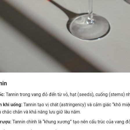
nin
c:
Tannin trong vang đỏ đến từ vỏ, hạt (seeds), cuống (stems) nh
 khi uống:
Tannin tạo vị chát (astringency) và cảm giác “khô miệ
u chắc chắn và khả năng lưu giữ lâu năm.
 rượu:
Tannin chính là “khung xương” tạo nên cấu trúc của vang đ