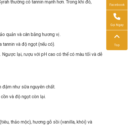
rah thường có tannin mạnh hơn. Trong khi đó,
Facebook
Gọi Ngay
 bảo quản và cân bằng hương vị .
a tannin và độ ngọt (nếu có).
Top
 Ngược lại, rượu với pH cao có thể có màu tối và dễ
n đậm như sữa nguyên chất.
cồn và độ ngọt còn lại.
tiêu, thảo mộc), hương gỗ sồi (vanilla, khói) và