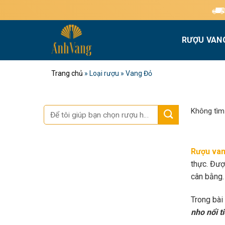
Bỏ
Miễn phí giao hàn
qua
nội
RƯỢU VAN
dung
Trang chủ
»
Loại rượu
»
Vang Đỏ
Tìm
Không tìm
kiếm:
Rượu van
thực. Đượ
cân bằng.
Trong bài
nho nổi t