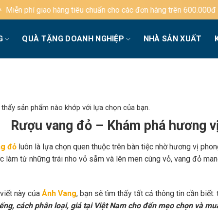
g tiêu chuẩn cho các đơn hàng trên 600.000đ
G
QUÀ TẶNG DOANH NGHIỆP
NHÀ SẢN XUẤT
 thấy sản phẩm nào khớp với lựa chọn của bạn.
Rượu vang đỏ – Khám phá hương vị
g đỏ
luôn là lựa chọn quen thuộc trên bàn tiệc nhờ hương vị phon
c làm từ những trái nho vỏ sẫm và lên men cùng vỏ, vang đỏ mang
 viết này của
Ánh Vang
, bạn sẽ tìm thấy tất cả thông tin cần biết:
iếng, cách phân loại, giá tại Việt Nam cho đến mẹo chọn và mu