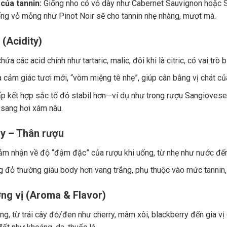
của tannin:
Giống nho có vỏ dày như Cabernet Sauvignon hoặc Sy
ng vỏ mỏng như Pinot Noir sẽ cho tannin nhẹ nhàng, mượt mà.
 (Acidity)
ứa các acid chính như tartaric, malic, đôi khi là citric, có vai trò
a cảm giác tươi mới, “vòm miệng tê nhẹ”, giúp cân bằng vị chát củ
p kết hợp sắc tố đỏ stabil hơn—ví dụ như trong rượu Sangiovese.
 sang hơi xám nâu.
y – Thân rượu
ảm nhận về độ “đậm đặc” của rượu khi uống, từ nhẹ như nước đế
 đỏ thường giàu body hơn vang trắng, phụ thuộc vào mức tannin, 
ng vị (Aroma & Flavor)
g, từ trái cây đỏ/đen như cherry, mâm xôi, blackberry đến gia vị (