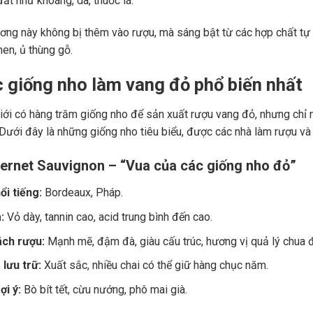
ất như khoáng, da, thuốc lá.
ng này không bị thêm vào rượu, mà sáng bật từ các hợp chất tự 
men, ủ thùng gỗ.
c giống nho làm vang đỏ phổ biến nhất
giới có hàng trăm giống nho để sản xuất rượu vang đỏ, nhưng chỉ m
 Dưới đây là những giống nho tiêu biểu, được các nhà làm rượu và
ernet Sauvignon – “Vua của các giống nho đỏ”
ổi tiếng:
Bordeaux, Pháp.
:
Vỏ dày, tannin cao, acid trung bình đến cao.
ch rượu:
Mạnh mẽ, đậm đà, giàu cấu trúc, hương vị quả lý chua đe
lưu trữ:
Xuất sắc, nhiều chai có thể giữ hàng chục năm.
i ý:
Bò bít tết, cừu nướng, phô mai già.