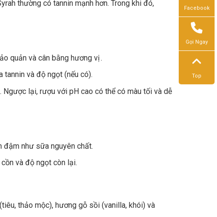
rah thường có tannin mạnh hơn. Trong khi đó,
Facebook
Gọi Ngay
 bảo quản và cân bằng hương vị .
a tannin và độ ngọt (nếu có).
Top
 Ngược lại, rượu với pH cao có thể có màu tối và dễ
n đậm như sữa nguyên chất.
cồn và độ ngọt còn lại.
tiêu, thảo mộc), hương gỗ sồi (vanilla, khói) và