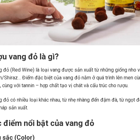
ợu vang đỏ là gì?
 đỏ (Red Wine) là loại vang được sản xuất từ những giống nho 
ah/Shiraz… Điểm đặc biệt của vang đỏ nằm ở quá trình lên men c
 cùng với tannin – hợp chất tạo vị chát và cấu trúc cho rượu.
 đỏ có nhiều loại khác nhau, từ nhẹ nhàng đến đậm đà, từ ngọt đế
áp sản xuất.
c điểm nổi bật của vang đỏ
 sắc (Color)