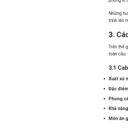
phong vị đ
Những hươ
trình lên 
3. Cá
Trên thế 
toàn cầu.
3.1 Cab
Xuất xứ n
Đặc điểm
Phong cá
Khả năng 
Món ăn gợ