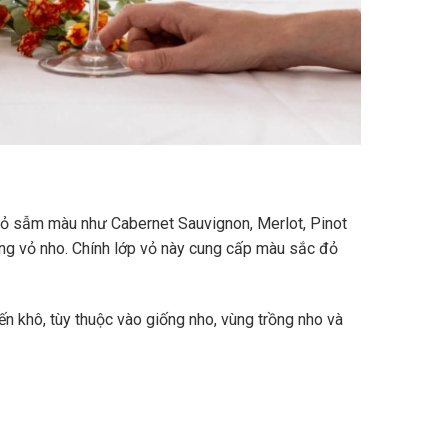
vỏ sẫm màu như Cabernet Sauvignon, Merlot, Pinot
ùng vỏ nho. Chính lớp vỏ này cung cấp màu sắc đỏ
n khô, tùy thuộc vào giống nho, vùng trồng nho và