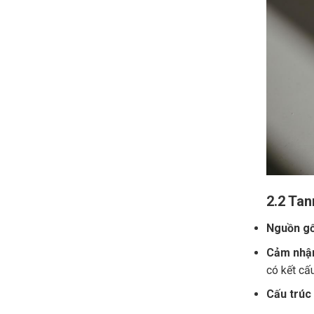
2.2 Tan
Nguồn gố
Cảm nhận
có kết cấ
Cấu trúc