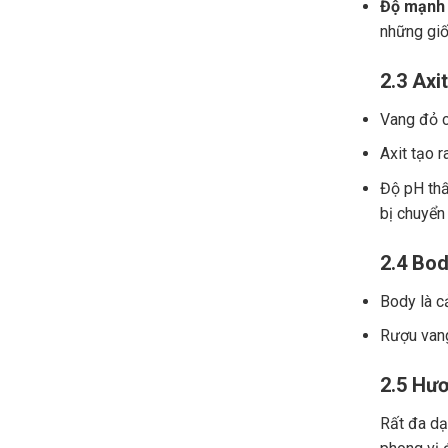
Độ mạnh 
những giố
2.3 Axit
Vang đỏ ch
Axit tạo r
Độ pH thấ
bị chuyển
2.4 Bod
Body là c
Rượu vang
2.5 Hươ
Rất đa dạn