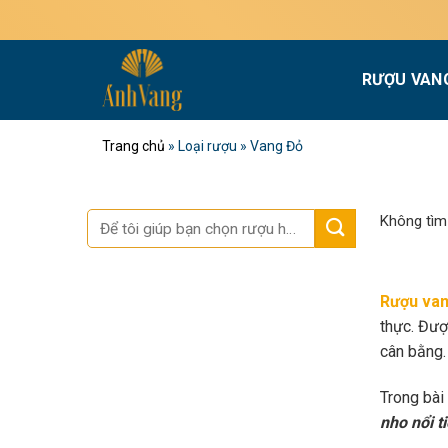
Bỏ
Miễn phí giao
qua
nội
RƯỢU VAN
dung
Trang chủ
»
Loại rượu
»
Vang Đỏ
Tìm
Không tìm
kiếm:
Rượu van
thực. Đượ
cân bằng.
Trong bài
nho nổi t