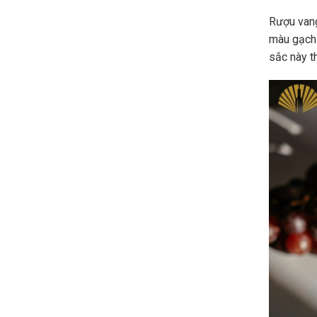
Rượu vang
màu gạch
sắc này t