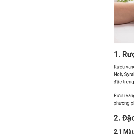
1. Rư
Rượu vang
Noir, Syr
đặc trưng,
Rượu vang
phương ph
2. Đặ
2.1 Màu