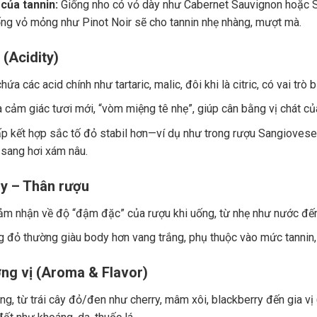
của tannin:
Giống nho có vỏ dày như Cabernet Sauvignon hoặc Sy
ng vỏ mỏng như Pinot Noir sẽ cho tannin nhẹ nhàng, mượt mà.
 (Acidity)
ứa các acid chính như tartaric, malic, đôi khi là citric, có vai trò
a cảm giác tươi mới, “vòm miệng tê nhẹ”, giúp cân bằng vị chát củ
p kết hợp sắc tố đỏ stabil hơn—ví dụ như trong rượu Sangiovese.
 sang hơi xám nâu.
y – Thân rượu
ảm nhận về độ “đậm đặc” của rượu khi uống, từ nhẹ như nước đế
 đỏ thường giàu body hơn vang trắng, phụ thuộc vào mức tannin, 
ng vị (Aroma & Flavor)
g, từ trái cây đỏ/đen như cherry, mâm xôi, blackberry đến gia vị (