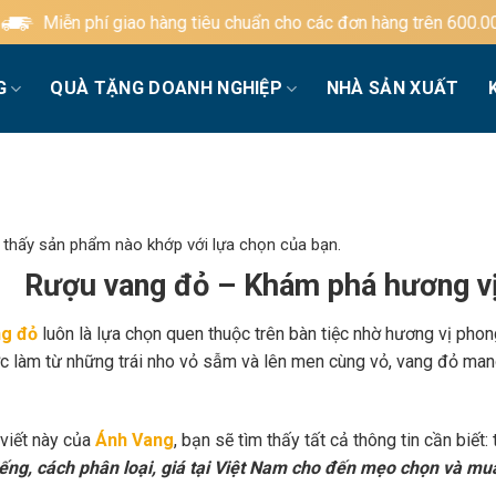
 hàng tiêu chuẩn cho các đơn hàng trên 600.000đ
G
QUÀ TẶNG DOANH NGHIỆP
NHÀ SẢN XUẤT
 thấy sản phẩm nào khớp với lựa chọn của bạn.
Rượu vang đỏ – Khám phá hương vị
g đỏ
luôn là lựa chọn quen thuộc trên bàn tiệc nhờ hương vị phon
c làm từ những trái nho vỏ sẫm và lên men cùng vỏ, vang đỏ mang
 viết này của
Ánh Vang
, bạn sẽ tìm thấy tất cả thông tin cần biết:
iếng, cách phân loại, giá tại Việt Nam cho đến mẹo chọn và mu