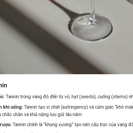
nin
c:
Tannin trong vang đỏ đến từ vỏ, hạt (seeds), cuống (stems) nh
 khi uống:
Tannin tạo vị chát (astringency) và cảm giác “khô miệ
u chắc chắn và khả năng lưu giữ lâu năm.
 rượu:
Tannin chính là “khung xương” tạo nên cấu trúc của vang đ