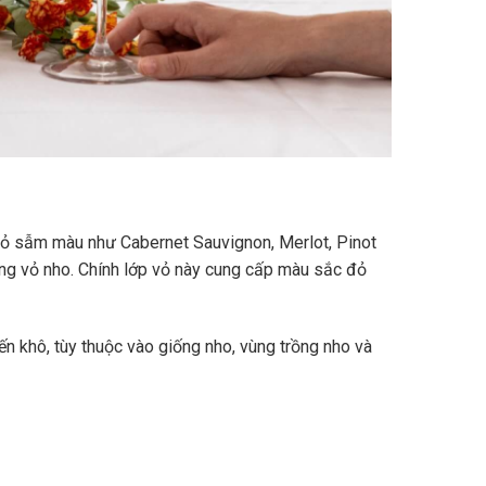
vỏ sẫm màu như Cabernet Sauvignon, Merlot, Pinot
ùng vỏ nho. Chính lớp vỏ này cung cấp màu sắc đỏ
n khô, tùy thuộc vào giống nho, vùng trồng nho và