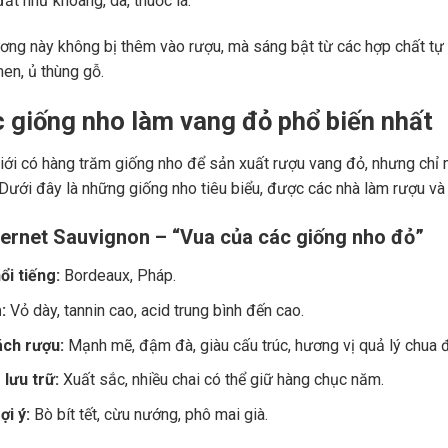
ất như khoáng, da, thuốc lá.
ng này không bị thêm vào rượu, mà sáng bật từ các hợp chất tự 
men, ủ thùng gỗ.
c giống nho làm vang đỏ phổ biến nhất
giới có hàng trăm giống nho để sản xuất rượu vang đỏ, nhưng chỉ m
 Dưới đây là những giống nho tiêu biểu, được các nhà làm rượu và
ernet Sauvignon – “Vua của các giống nho đỏ”
ổi tiếng:
Bordeaux, Pháp.
:
Vỏ dày, tannin cao, acid trung bình đến cao.
ch rượu:
Mạnh mẽ, đậm đà, giàu cấu trúc, hương vị quả lý chua đe
lưu trữ:
Xuất sắc, nhiều chai có thể giữ hàng chục năm.
i ý:
Bò bít tết, cừu nướng, phô mai già.