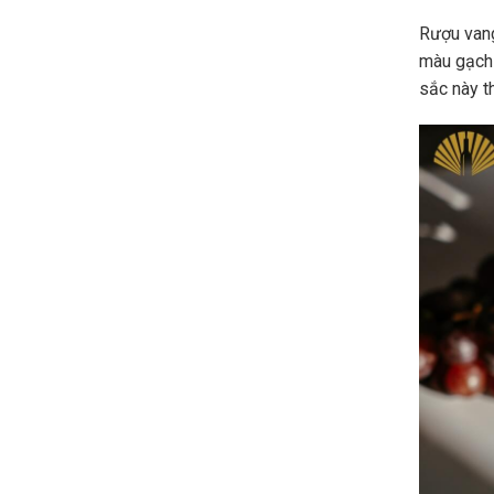
Rượu vang
màu gạch
sắc này t