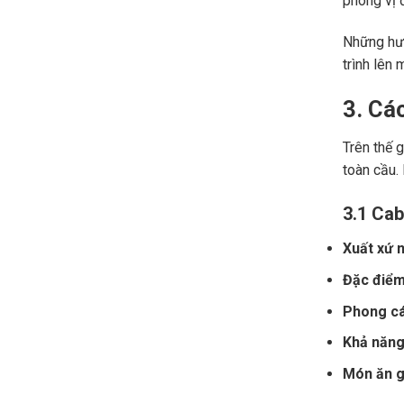
phong vị đ
Những hươ
trình lên 
3. Cá
Trên thế 
toàn cầu.
3.1 Cab
Xuất xứ n
Đặc điểm
Phong cá
Khả năng 
Món ăn gợ