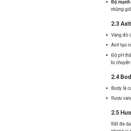
Độ mạnh 
những giố
2.3 Axit
Vang đỏ ch
Axit tạo r
Độ pH thấ
bị chuyển
2.4 Bod
Body là c
Rượu vang
2.5 Hươ
Rất đa dạn