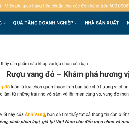
g tiêu chuẩn cho các đơn hàng trên 600.000đ
G
QUÀ TẶNG DOANH NGHIỆP
NHÀ SẢN XUẤT
 thấy sản phẩm nào khớp với lựa chọn của bạn.
Rượu vang đỏ – Khám phá hương vị
g đỏ
luôn là lựa chọn quen thuộc trên bàn tiệc nhờ hương vị phon
c làm từ những trái nho vỏ sẫm và lên men cùng vỏ, vang đỏ mang
 viết này của
Ánh Vang
, bạn sẽ tìm thấy tất cả thông tin cần biết:
iếng, cách phân loại, giá tại Việt Nam cho đến mẹo chọn và mu