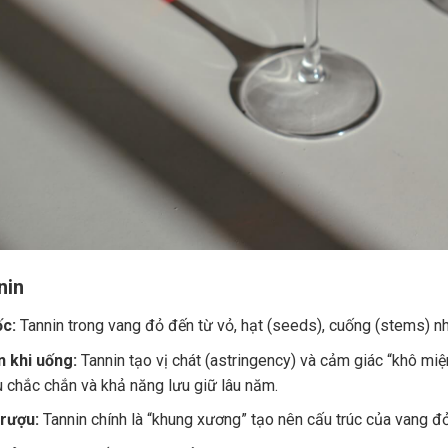
nin
c:
Tannin trong vang đỏ đến từ vỏ, hạt (seeds), cuống (stems) nh
 khi uống:
Tannin tạo vị chát (astringency) và cảm giác “khô miệ
u chắc chắn và khả năng lưu giữ lâu năm.
 rượu:
Tannin chính là “khung xương” tạo nên cấu trúc của vang đ