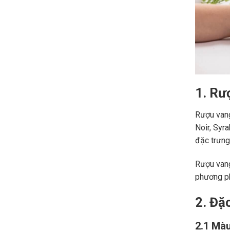
1. Rư
Rượu vang
Noir, Syr
đặc trưng,
Rượu vang
phương ph
2. Đặ
2.1 Màu