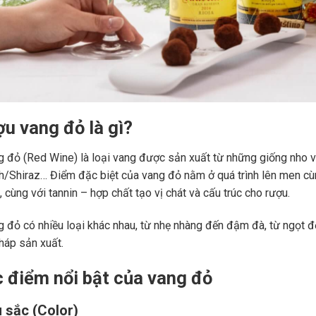
ợu vang đỏ là gì?
 đỏ (Red Wine) là loại vang được sản xuất từ những giống nho 
ah/Shiraz… Điểm đặc biệt của vang đỏ nằm ở quá trình lên men c
 cùng với tannin – hợp chất tạo vị chát và cấu trúc cho rượu.
 đỏ có nhiều loại khác nhau, từ nhẹ nhàng đến đậm đà, từ ngọt đế
áp sản xuất.
c điểm nổi bật của vang đỏ
 sắc (Color)