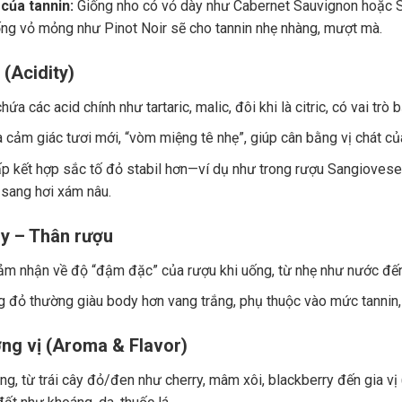
của tannin:
Giống nho có vỏ dày như Cabernet Sauvignon hoặc Sy
ng vỏ mỏng như Pinot Noir sẽ cho tannin nhẹ nhàng, mượt mà.
 (Acidity)
ứa các acid chính như tartaric, malic, đôi khi là citric, có vai trò
a cảm giác tươi mới, “vòm miệng tê nhẹ”, giúp cân bằng vị chát củ
p kết hợp sắc tố đỏ stabil hơn—ví dụ như trong rượu Sangiovese.
 sang hơi xám nâu.
y – Thân rượu
ảm nhận về độ “đậm đặc” của rượu khi uống, từ nhẹ như nước đế
 đỏ thường giàu body hơn vang trắng, phụ thuộc vào mức tannin, 
ng vị (Aroma & Flavor)
g, từ trái cây đỏ/đen như cherry, mâm xôi, blackberry đến gia vị (