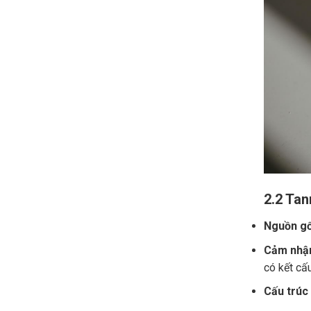
2.2 Tan
Nguồn gố
Cảm nhận
có kết cấ
Cấu trúc