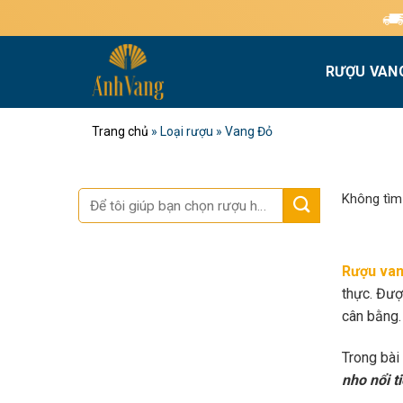
Bỏ
Miễn phí giao hàn
qua
nội
RƯỢU VAN
dung
Trang chủ
»
Loại rượu
»
Vang Đỏ
Tìm
Không tìm
kiếm:
Rượu van
thực. Đượ
cân bằng.
Trong bài
nho nổi t