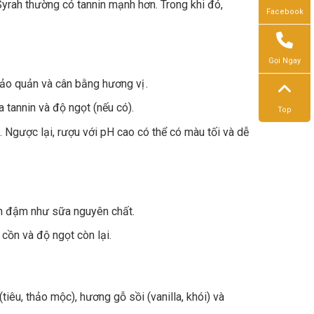
rah thường có tannin mạnh hơn. Trong khi đó,
Facebook
Gọi Ngay
 bảo quản và cân bằng hương vị .
a tannin và độ ngọt (nếu có).
Top
 Ngược lại, rượu với pH cao có thể có màu tối và dễ
n đậm như sữa nguyên chất.
cồn và độ ngọt còn lại.
tiêu, thảo mộc), hương gỗ sồi (vanilla, khói) và