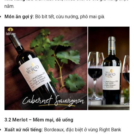
năm.
Món ăn gợi ý:
Bò bít tết, cừu nướng, phô mai già.
3.2 Merlot – Mềm mại, dễ uống
Xuất xứ nổi tiếng:
Bordeaux, đặc biệt ở vùng Right Bank