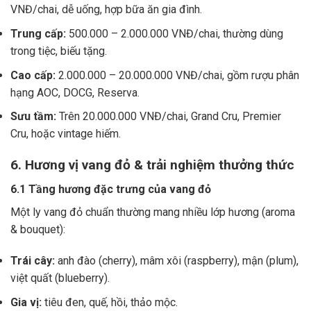
VNĐ/chai, dễ uống, hợp bữa ăn gia đình.
Trung cấp:
500.000 – 2.000.000 VNĐ/chai, thường dùng
trong tiệc, biếu tặng.
Cao cấp:
2.000.000 – 20.000.000 VNĐ/chai, gồm rượu phân
hạng AOC, DOCG, Reserva.
Sưu tầm:
Trên 20.000.000 VNĐ/chai, Grand Cru, Premier
Cru, hoặc vintage hiếm.
6. Hương vị vang đỏ & trải nghiệm thưởng thức
6.1 Tầng hương đặc trưng của vang đỏ
Một ly vang đỏ chuẩn thường mang nhiều lớp hương (aroma
& bouquet):
Trái cây:
anh đào (cherry), mâm xôi (raspberry), mận (plum),
việt quất (blueberry).
Gia vị:
tiêu đen, quế, hồi, thảo mộc.