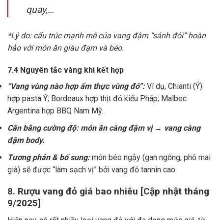
quay,…
*Lý do: cấu trúc mạnh mẽ của vang đậm “sánh đôi” hoàn
hảo với món ăn giàu đạm và béo.
7.4 Nguyên tắc vàng khi kết hợp
“Vang vùng nào hợp ẩm thực vùng đó”:
Ví dụ, Chianti (Ý)
hợp pasta Ý; Bordeaux hợp thịt đỏ kiểu Pháp; Malbec
Argentina hợp BBQ Nam Mỹ.
Cân bằng cường độ: món ăn càng đậm vị → vang càng
đậm body.
Tương phản & bổ sung:
món béo ngậy (gan ngỗng, phô mai
già) sẽ được “làm sạch vị” bởi vang đỏ tannin cao.
8. Rượu vang đỏ giá bao nhiêu [Cập nhật tháng
9/2025]