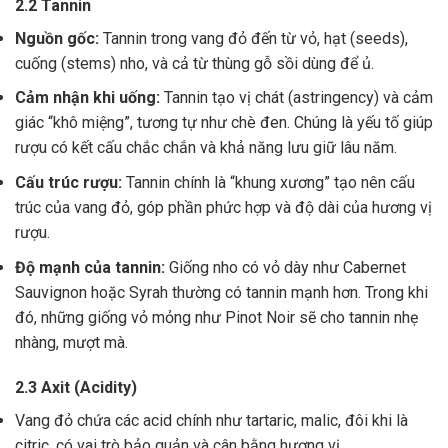
2.2 Tannin
Nguồn gốc:
Tannin trong vang đỏ đến từ vỏ, hạt (seeds),
cuống (stems) nho, và cả từ thùng gỗ sồi dùng để ủ.
Cảm nhận khi uống:
Tannin tạo vị chát (astringency) và cảm
giác “khô miệng”, tương tự như chè đen. Chúng là yếu tố giúp
rượu có kết cấu chắc chắn và khả năng lưu giữ lâu năm.
Cấu trúc rượu:
Tannin chính là “khung xương” tạo nên cấu
trúc của vang đỏ, góp phần phức hợp và độ dài của hương vị
rượu.
Độ mạnh của tannin:
Giống nho có vỏ dày như Cabernet
Sauvignon hoặc Syrah thường có tannin mạnh hơn. Trong khi
đó, những giống vỏ mỏng như Pinot Noir sẽ cho tannin nhẹ
nhàng, mượt mà.
2.3 Axit (Acidity)
Vang đỏ chứa các acid chính như tartaric, malic, đôi khi là
citric, có vai trò bảo quản và cân bằng hương vị .