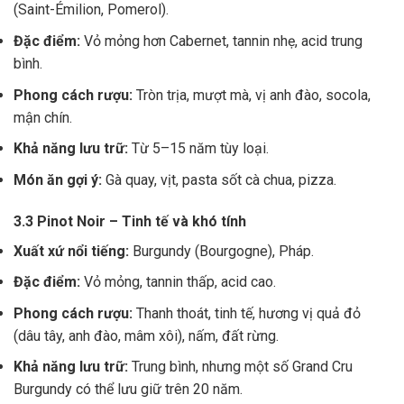
(Saint-Émilion, Pomerol).
Đặc điểm:
Vỏ mỏng hơn Cabernet, tannin nhẹ, acid trung
bình.
Phong cách rượu:
Tròn trịa, mượt mà, vị anh đào, socola,
mận chín.
Khả năng lưu trữ:
Từ 5–15 năm tùy loại.
Món ăn gợi ý:
Gà quay, vịt, pasta sốt cà chua, pizza.
3.3 Pinot Noir – Tinh tế và khó tính
Xuất xứ nổi tiếng:
Burgundy (Bourgogne), Pháp.
Đặc điểm:
Vỏ mỏng, tannin thấp, acid cao.
Phong cách rượu:
Thanh thoát, tinh tế, hương vị quả đỏ
(dâu tây, anh đào, mâm xôi), nấm, đất rừng.
Khả năng lưu trữ:
Trung bình, nhưng một số Grand Cru
Burgundy có thể lưu giữ trên 20 năm.