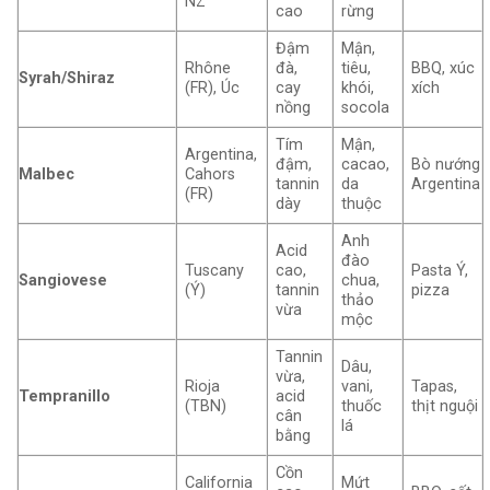
NZ
cao
rừng
Đậm
Mận,
Rhône
đà,
tiêu,
BBQ, xúc
Syrah/Shiraz
(FR), Úc
cay
khói,
xích
nồng
socola
Tím
Mận,
Argentina,
đậm,
cacao,
Bò nướng
Malbec
Cahors
tannin
da
Argentina
(FR)
dày
thuộc
Anh
Acid
đào
Tuscany
cao,
Pasta Ý,
Sangiovese
chua,
(Ý)
tannin
pizza
thảo
vừa
mộc
Tannin
Dâu,
vừa,
Rioja
vani,
Tapas,
Tempranillo
acid
(TBN)
thuốc
thịt nguội
cân
lá
bằng
Cồn
California
Mứt