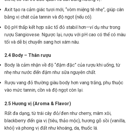
Axit tạo ra cảm giác tươi mới, “vòm miệng tê nhẹ”, giúp cân
bằng vị chát của tannin và độ ngọt (nếu có).
Độ pH thấp kết hợp sắc tố đỏ stabil hơn—ví dụ như trong
rượu Sangiovese. Ngược lại, rượu với pH cao có thể có màu
tối và dễ bị chuyển sang hơi xám nâu.
2.4 Body – Thân rượu
Body là cảm nhận về độ “đậm đặc” của rượu khi uống, từ
nhẹ như nước đến đậm như sữa nguyên chất.
Rượu vang đỏ thường giàu body hơn vang trắng, phụ thuộc
vào mức tannin, cồn và độ ngọt còn lại.
2.5 Hương vị (Aroma & Flavor)
Rất đa dạng, từ trái cây đỏ/đen như cherry, mâm xôi,
blackberry đến gia vị (tiêu, thảo mộc), hương gỗ sồi (vanilla,
khói) và phong vị đất như khoáng, da, thuốc lá.