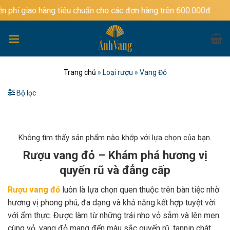
Bỏ
àng tiêu chuẩn cho các đơn hàng trên 600.000đ
qua
nội
dung
Trang chủ
»
Loại rượu
»
Vang Đỏ
Bộ lọc
Không tìm thấy sản phẩm nào khớp với lựa chọn của bạn.
Rượu vang đỏ – Khám phá hương vị
quyến rũ và đẳng cấp
Rượu vang đỏ
luôn là lựa chọn quen thuộc trên bàn tiệc nhờ
hương vị phong phú, đa dạng và khả năng kết hợp tuyệt vời
với ẩm thực. Được làm từ những trái nho vỏ sẫm và lên men
cùng vỏ, vang đỏ mang đến màu sắc quyến rũ, tannin chát