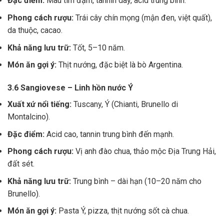
Đặc điểm:
Màu tím đậm, tannin dày, acid trung bình.
Phong cách rượu:
Trái cây chín mọng (mận đen, việt quất),
da thuộc, cacao.
Khả năng lưu trữ:
Tốt, 5–10 năm.
Món ăn gợi ý:
Thịt nướng, đặc biệt là bò Argentina.
3.6 Sangiovese – Linh hồn nước Ý
Xuất xứ nổi tiếng:
Tuscany, Ý (Chianti, Brunello di
Montalcino).
Đặc điểm:
Acid cao, tannin trung bình đến mạnh.
Phong cách rượu:
Vị anh đào chua, thảo mộc Địa Trung Hải,
đất sét.
Khả năng lưu trữ:
Trung bình – dài hạn (10–20 năm cho
Brunello).
Món ăn gợi ý:
Pasta Ý, pizza, thịt nướng sốt cà chua.