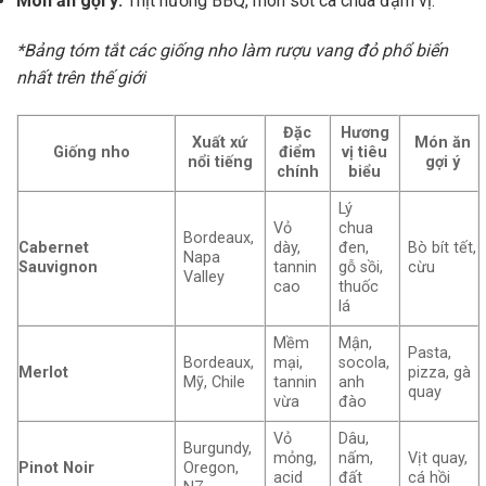
Món ăn gợi ý:
Thịt nướng BBQ, món sốt cà chua đậm vị.
*Bảng tóm tắt các giống nho làm rượu vang đỏ phổ biến
nhất trên thế giới
Đặc
Hương
Xuất xứ
Món ăn
Giống nho
điểm
vị tiêu
nổi tiếng
gợi ý
chính
biểu
Lý
Vỏ
chua
Bordeaux,
Cabernet
dày,
đen,
Bò bít tết,
Napa
Sauvignon
tannin
gỗ sồi,
cừu
Valley
cao
thuốc
lá
Mềm
Mận,
Pasta,
Bordeaux,
mại,
socola,
Merlot
pizza, gà
Mỹ, Chile
tannin
anh
quay
vừa
đào
Vỏ
Dâu,
Burgundy,
mỏng,
nấm,
Vịt quay,
Pinot Noir
Oregon,
acid
đất
cá hồi