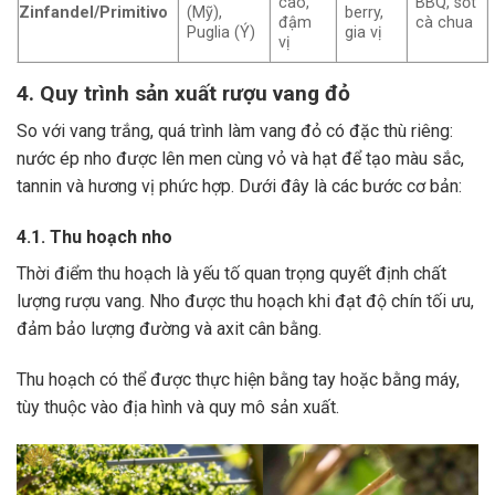
cao,
BBQ, sốt
Zinfandel/Primitivo
(Mỹ),
berry,
đậm
cà chua
Puglia (Ý)
gia vị
vị
4. Quy trình sản xuất rượu vang đỏ
So với vang trắng, quá trình làm vang đỏ có đặc thù riêng:
nước ép nho được lên men cùng vỏ và hạt để tạo màu sắc,
tannin và hương vị phức hợp. Dưới đây là các bước cơ bản:
4.1. Thu hoạch nho
Thời điểm thu hoạch là yếu tố quan trọng quyết định chất
lượng rượu vang. Nho được thu hoạch khi đạt độ chín tối ưu,
đảm bảo lượng đường và axit cân bằng.
Thu hoạch có thể được thực hiện bằng tay hoặc bằng máy,
tùy thuộc vào địa hình và quy mô sản xuất.