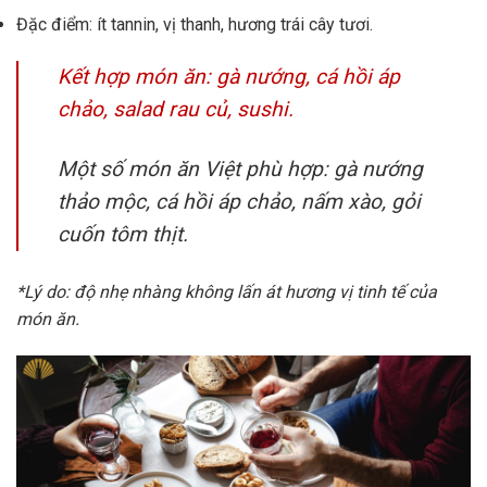
Đặc điểm: ít tannin, vị thanh, hương trái cây tươi.
Kết hợp món ăn: gà nướng, cá hồi áp
chảo, salad rau củ, sushi.
Một số món ăn Việt phù hợp: gà nướng
thảo mộc, cá hồi áp chảo, nấm xào, gỏi
cuốn tôm thịt.
*Lý do: độ nhẹ nhàng không lấn át hương vị tinh tế của
món ăn.