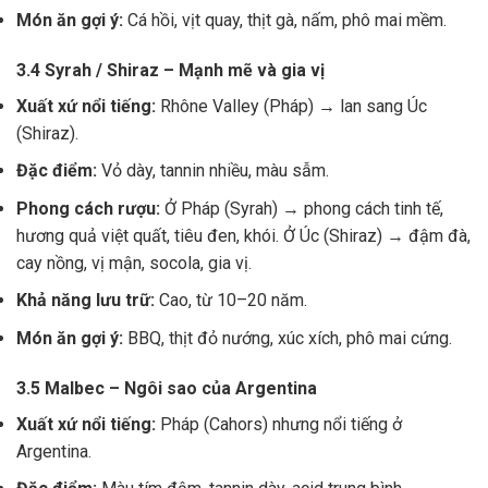
Món ăn gợi ý:
Cá hồi, vịt quay, thịt gà, nấm, phô mai mềm.
3.4 Syrah / Shiraz – Mạnh mẽ và gia vị
Xuất xứ nổi tiếng:
Rhône Valley (Pháp) → lan sang Úc
(Shiraz).
Đặc điểm:
Vỏ dày, tannin nhiều, màu sẫm.
Phong cách rượu:
Ở Pháp (Syrah) → phong cách tinh tế,
hương quả việt quất, tiêu đen, khói. Ở Úc (Shiraz) → đậm đà,
cay nồng, vị mận, socola, gia vị.
Khả năng lưu trữ:
Cao, từ 10–20 năm.
Món ăn gợi ý:
BBQ, thịt đỏ nướng, xúc xích, phô mai cứng.
3.5 Malbec – Ngôi sao của Argentina
Xuất xứ nổi tiếng:
Pháp (Cahors) nhưng nổi tiếng ở
Argentina.