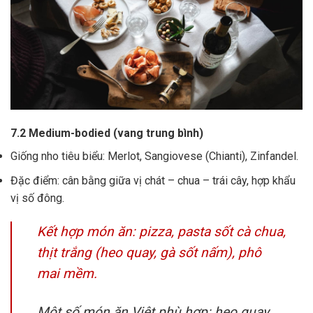
7.2 Medium-bodied (vang trung bình)
Giống nho tiêu biểu: Merlot, Sangiovese (Chianti), Zinfandel.
Đặc điểm: cân bằng giữa vị chát – chua – trái cây, hợp khẩu
vị số đông.
Kết hợp món ăn: pizza, pasta sốt cà chua,
thịt trắng (heo quay, gà sốt nấm), phô
mai mềm.
Một số món ăn Việt phù hợp: heo quay