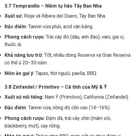
3.7 Tempranillo – Niềm tự hào Tây Ban Nha
Xuất xứ:
Rioja và Ribera del Duero, Tây Ban Nha.
Đặc điểm:
Tannin vừa phải, acid cân bằng.
Phong cách rượu:
Trái cây đỏ (dâu, anh đào), vani, gia vị,
thuốc lá.
Khả năng lưu trữ:
Tốt, nhiều dòng Reserva và Gran Reserva
có thể ủ 20–30 năm.
Món ăn gợi ý:
Tapas, thịt nguội, paella, BBQ.
3.8 Zinfandel / Primitivo – Cá tính của Mỹ & Ý
Xuất xứ nổi tiếng:
Nam Ý (Primitivo), California (Zinfandel).
Đặc điểm:
Tannin vừa, nồng độ cồn cao (14–16%).
Phong cách rượu:
Đậm đà, trái cây chín (mâm xôi,
blackberry, mứt), cay nồng.