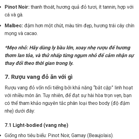
Pinot Noir:
thanh thoát, hương quả đỏ tươi, ít tannin, hợp với
cá và gà.
Malbec:
đậm hơn một chút, màu tím đẹp, hương trái cây chín
mọng và cacao.
*Mẹo nhỏ: Hãy dùng ly bầu lớn, xoay nhẹ rượu để hương
thơm lan tỏa, và thử nhấp từng ngụm nhỏ để cảm nhận sự
thay đổi theo thời gian trong ly.
7. Rượu vang đỏ ăn với gì
Rượu vang đỏ vốn nổi tiếng bởi khả năng “bắt cặp” linh hoạt
với nhiều món ăn. Tuy nhiên, để đạt sự hài hòa trọn vẹn, bạn
có thể tham khảo nguyên tắc phân loại theo body (độ đậm
nhẹ) dưới đây:
7.1 Light-bodied (vang nhẹ)
Giống nho tiêu biểu: Pinot Noir, Gamay (Beaujolais).