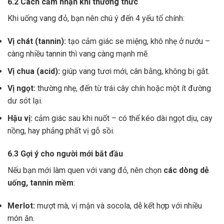
6.2 Cách cảm nhận khi thưởng thức
Khi uống vang đỏ, bạn nên chú ý đến 4 yếu tố chính:
Vị chát (tannin):
tạo cảm giác se miệng, khô nhẹ ở nướu –
càng nhiều tannin thì vang càng mạnh mẽ.
Vị chua (acid):
giúp vang tươi mới, cân bằng, không bị gắt.
Vị ngọt:
thường nhẹ, đến từ trái cây chín hoặc một ít đường
dư sót lại.
Hậu vị:
cảm giác sau khi nuốt – có thể kéo dài ngọt dịu, cay
nồng, hay phảng phất vị gỗ sồi.
6.3 Gợi ý cho người mới bắt đầu
Nếu bạn mới làm quen với vang đỏ, nên chọn
các dòng dễ
uống, tannin mềm
:
Merlot:
mượt mà, vị mận và socola, dễ kết hợp với nhiều
món ăn.