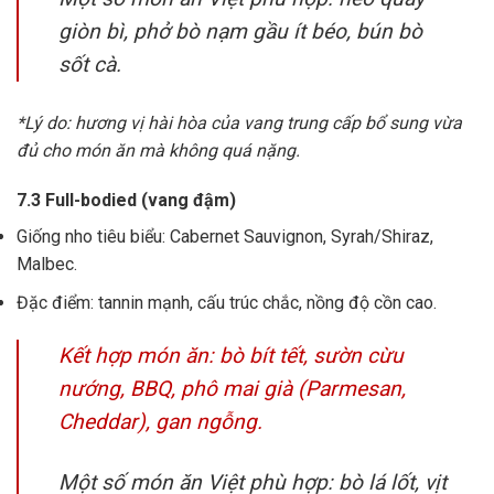
giòn bì, phở bò nạm gầu ít béo, bún bò
sốt cà.
*Lý do: hương vị hài hòa của vang trung cấp bổ sung vừa
đủ cho món ăn mà không quá nặng.
7.3 Full-bodied (vang đậm)
Giống nho tiêu biểu: Cabernet Sauvignon, Syrah/Shiraz,
Malbec.
Đặc điểm: tannin mạnh, cấu trúc chắc, nồng độ cồn cao.
Kết hợp món ăn: bò bít tết, sườn cừu
nướng, BBQ, phô mai già (Parmesan,
Cheddar), gan ngỗng.
Một số món ăn Việt phù hợp: bò lá lốt, vịt