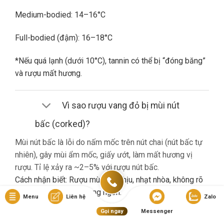
Medium-bodied: 14–16°C
Full-bodied (đậm): 16–18°C
*Nếu quá lạnh (dưới 10°C), tannin có thể bị “đóng băng”
và rượu mất hương.
Vì sao rượu vang đỏ bị mùi nút
bấc (corked)?
Mùi nút bấc là lỗi do nấm mốc trên nút chai (nút bấc tự
nhiên), gây mùi ẩm mốc, giấy ướt, làm mất hương vị
rượu. Tỉ lệ xảy ra ~2–5% với rượu nút bấc.
Cách nhận biết: Rượu mùi khó chịu, nhạt nhòa, không rõ
hương trái cây dù là vang ngon.
Menu
Liên hệ
Zalo
Gọi ngay
Messenger
Nếu gặp lỗi này, bạn nên liên hệ cửa hàng đổi trả (nếu có