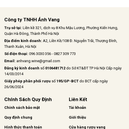
Công ty TNHH Ánh Vang
Trụ sở tại:
Liền kề 321, dịch vụ 8 Khu Mậu Lương, Phường Kiến Hưng,
Quận Hà Đông, Thành Phố Hà Nội
Địa điểm kinh doanh:
A2, Liền Kề/108 Đ. Nguyễn Trãi, Thượng Đình,
Thanh Xuân, Hà Nội
Số điện thoại:
096 3030 356 - 0827 309 773
Email:
anhvang.wine@gmail.com
Đăng ký kinh doanh
số
0106481712
do Sở KT&ĐT TP Hà Nội Cấp ngày
14/03/2014
Giấy phép phân phối rượu
số
195/GP-BCT
do BCT cấp ngày
26/06/2024
Chính Sách Quy Định
Liên Kết
Chính sách bảo mật
Tài khoản
Quy định chung
Giới thiệu
Hình thức thanh toán
Cửa hàng rượu vang