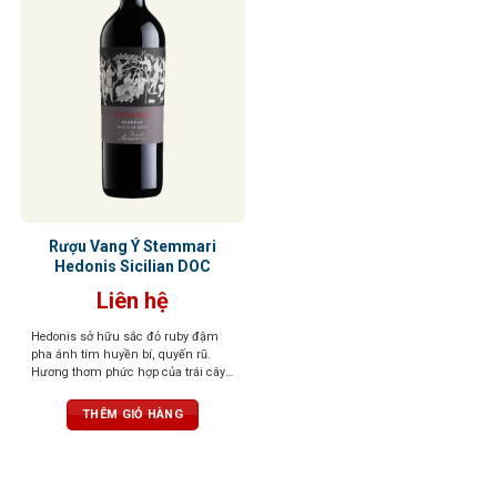
Rượu Vang Ý Stemmari
Hedonis Sicilian DOC
Liên hệ
Hedonis sở hữu sắc đỏ ruby đậm
pha ánh tím huyền bí, quyến rũ.
Hương thơm phức hợp của trái cây
đỏ sấy khô, hồi, gia vị ngọt, thoang
thoảng hạnh nhân, vani và thuốc lá
THÊM GIỎ HÀNG
tinh tế. Vị vang tròn trịa, chát êm,
cân bằng, hậu vị ngọt dịu và kéo dài.