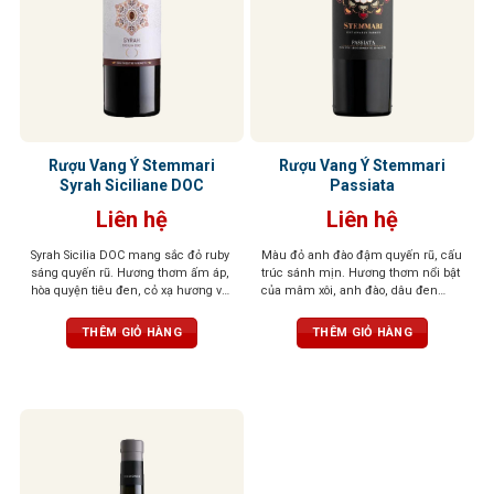
Rượu Vang Ý Stemmari
Rượu Vang Ý Stemmari
Syrah Siciliane DOC
Passiata
Liên hệ
Liên hệ
Syrah Sicilia DOC mang sắc đỏ ruby
Màu đỏ anh đào đậm quyến rũ, cấu
sáng quyến rũ. Hương thơm ấm áp,
trúc sánh mịn. Hương thơm nổi bật
hòa quyện tiêu đen, cỏ xạ hương và
của mâm xôi, anh đào, dâu đen
trái cây rừng hoang dã. Vị vang chát
quyện cùng violet dịu dàng và tiêu
mịn như nhung, cân bằng, dễ chịu,
đen cay nồng. Khi rượu “thở” trong
THÊM GIỎ HÀNG
THÊM GIỎ HÀNG
hậu vị dài, để lại ấn tượng tinh tế và
ly, tầng hương vani và thuốc lá tinh
trọn vẹn.
tế sẽ lan tỏa, mang đến hậu vị đậm
đà, tannin mềm mại, độ chua vừa
phải – tổng thể cân bằng, dễ uống,
kéo dài và khó quên.