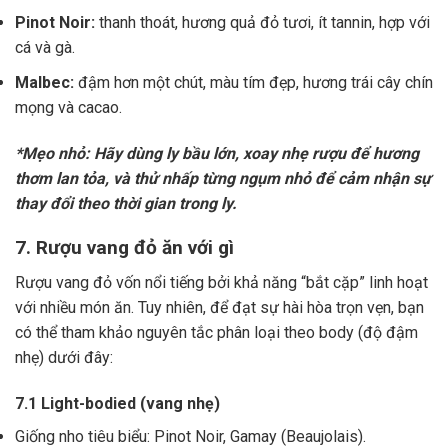
Pinot Noir:
thanh thoát, hương quả đỏ tươi, ít tannin, hợp với
cá và gà.
Malbec:
đậm hơn một chút, màu tím đẹp, hương trái cây chín
mọng và cacao.
*Mẹo nhỏ: Hãy dùng ly bầu lớn, xoay nhẹ rượu để hương
thơm lan tỏa, và thử nhấp từng ngụm nhỏ để cảm nhận sự
thay đổi theo thời gian trong ly.
7. Rượu vang đỏ ăn với gì
Rượu vang đỏ vốn nổi tiếng bởi khả năng “bắt cặp” linh hoạt
với nhiều món ăn. Tuy nhiên, để đạt sự hài hòa trọn vẹn, bạn
có thể tham khảo nguyên tắc phân loại theo body (độ đậm
nhẹ) dưới đây:
7.1 Light-bodied (vang nhẹ)
Giống nho tiêu biểu: Pinot Noir, Gamay (Beaujolais).