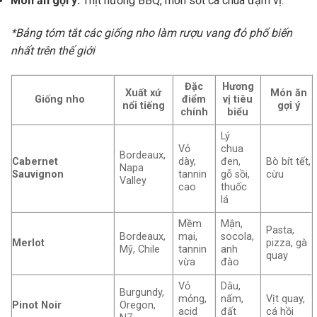
Món ăn gợi ý:
Thịt nướng BBQ, món sốt cà chua đậm vị.
*Bảng tóm tắt các giống nho làm rượu vang đỏ phổ biến
nhất trên thế giới
Đặc
Hương
Xuất xứ
Món ăn
Giống nho
điểm
vị tiêu
nổi tiếng
gợi ý
chính
biểu
Lý
Vỏ
chua
Bordeaux,
Cabernet
dày,
đen,
Bò bít tết,
Napa
Sauvignon
tannin
gỗ sồi,
cừu
Valley
cao
thuốc
lá
Mềm
Mận,
Pasta,
Bordeaux,
mại,
socola,
Merlot
pizza, gà
Mỹ, Chile
tannin
anh
quay
vừa
đào
Vỏ
Dâu,
Burgundy,
mỏng,
nấm,
Vịt quay,
Pinot Noir
Oregon,
acid
đất
cá hồi