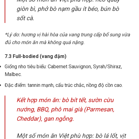
giòn bì, phở bò nạm gầu ít béo, bún bò
sốt cà.
*Lý do: hương vị hài hòa của vang trung cấp bổ sung vừa
đủ cho món ăn mà không quá nặng.
7.3 Full-bodied (vang đậm)
Giống nho tiêu biểu: Cabernet Sauvignon, Syrah/Shiraz,
Malbec.
Đặc điểm: tannin mạnh, cấu trúc chắc, nồng độ cồn cao.
Kết hợp món ăn: bò bít tết, sườn cừu
nướng, BBQ, phô mai già (Parmesan,
Cheddar), gan ngỗng.
Một số món ăn Việt phù hợp: bò lá lốt, vịt