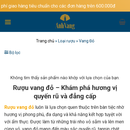
Bỏ
g tiêu chuẩn cho các đơn hàng trên 600.000đ
qua
nội
dung
Trang chủ
»
Loại rượu
»
Vang Đỏ
Bộ lọc
Không tìm thấy sản phẩm nào khớp với lựa chọn của bạn.
Rượu vang đỏ – Khám phá hương vị
quyến rũ và đẳng cấp
Rượu vang đỏ
luôn là lựa chọn quen thuộc trên bàn tiệc nhờ
hương vị phong phú, đa dạng và khả năng kết hợp tuyệt vời
với ẩm thực. Được làm từ những trái nho vỏ sẫm và lên men
cùng vỏ, vang đỏ mang đến màu sắc quyến rũ, tannin chát