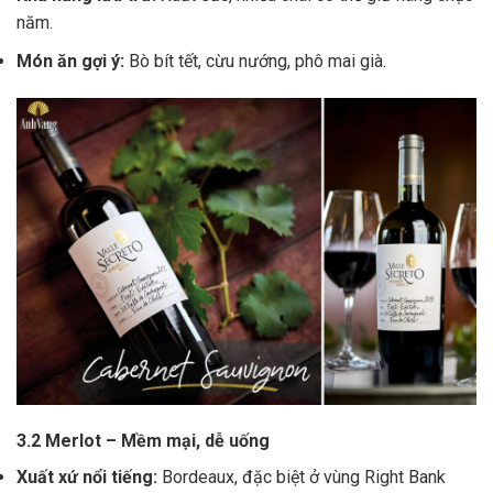
năm.
Món ăn gợi ý:
Bò bít tết, cừu nướng, phô mai già.
3.2 Merlot – Mềm mại, dễ uống
Xuất xứ nổi tiếng:
Bordeaux, đặc biệt ở vùng Right Bank