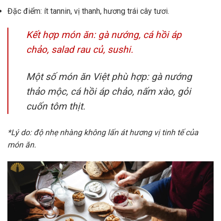
Đặc điểm: ít tannin, vị thanh, hương trái cây tươi.
Kết hợp món ăn: gà nướng, cá hồi áp
chảo, salad rau củ, sushi.
Một số món ăn Việt phù hợp: gà nướng
thảo mộc, cá hồi áp chảo, nấm xào, gỏi
cuốn tôm thịt.
*Lý do: độ nhẹ nhàng không lấn át hương vị tinh tế của
món ăn.