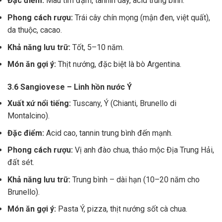
Đặc điểm:
Màu tím đậm, tannin dày, acid trung bình.
Phong cách rượu:
Trái cây chín mọng (mận đen, việt quất),
da thuộc, cacao.
Khả năng lưu trữ:
Tốt, 5–10 năm.
Món ăn gợi ý:
Thịt nướng, đặc biệt là bò Argentina.
3.6 Sangiovese – Linh hồn nước Ý
Xuất xứ nổi tiếng:
Tuscany, Ý (Chianti, Brunello di
Montalcino).
Đặc điểm:
Acid cao, tannin trung bình đến mạnh.
Phong cách rượu:
Vị anh đào chua, thảo mộc Địa Trung Hải,
đất sét.
Khả năng lưu trữ:
Trung bình – dài hạn (10–20 năm cho
Brunello).
Món ăn gợi ý:
Pasta Ý, pizza, thịt nướng sốt cà chua.