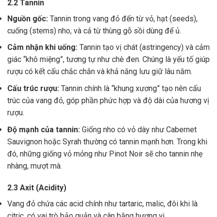
2.2 Tannin
Nguồn gốc:
Tannin trong vang đỏ đến từ vỏ, hạt (seeds),
cuống (stems) nho, và cả từ thùng gỗ sồi dùng để ủ.
Cảm nhận khi uống:
Tannin tạo vị chát (astringency) và cảm
giác “khô miệng”, tương tự như chè đen. Chúng là yếu tố giúp
rượu có kết cấu chắc chắn và khả năng lưu giữ lâu năm.
Cấu trúc rượu:
Tannin chính là “khung xương” tạo nên cấu
trúc của vang đỏ, góp phần phức hợp và độ dài của hương vị
rượu.
Độ mạnh của tannin:
Giống nho có vỏ dày như Cabernet
Sauvignon hoặc Syrah thường có tannin mạnh hơn. Trong khi
đó, những giống vỏ mỏng như Pinot Noir sẽ cho tannin nhẹ
nhàng, mượt mà.
2.3 Axit (Acidity)
Vang đỏ chứa các acid chính như tartaric, malic, đôi khi là
citric, có vai trò bảo quản và cân bằng hương vị .