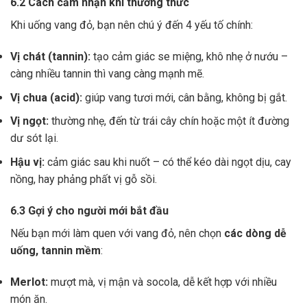
6.2 Cách cảm nhận khi thưởng thức
Khi uống vang đỏ, bạn nên chú ý đến 4 yếu tố chính:
Vị chát (tannin):
tạo cảm giác se miệng, khô nhẹ ở nướu –
càng nhiều tannin thì vang càng mạnh mẽ.
Vị chua (acid):
giúp vang tươi mới, cân bằng, không bị gắt.
Vị ngọt:
thường nhẹ, đến từ trái cây chín hoặc một ít đường
dư sót lại.
Hậu vị:
cảm giác sau khi nuốt – có thể kéo dài ngọt dịu, cay
nồng, hay phảng phất vị gỗ sồi.
6.3 Gợi ý cho người mới bắt đầu
Nếu bạn mới làm quen với vang đỏ, nên chọn
các dòng dễ
uống, tannin mềm
:
Merlot:
mượt mà, vị mận và socola, dễ kết hợp với nhiều
món ăn.