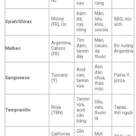
NZ
cao
rừng
Đậm
Mận,
Rhône
đà,
tiêu,
BBQ, xúc
Syrah/Shiraz
(FR), Úc
cay
khói,
xích
nồng
socola
Tím
Mận,
Argentina,
đậm,
cacao,
Bò nướng
Malbec
Cahors
tannin
da
Argentina
(FR)
dày
thuộc
Anh
Acid
đào
Tuscany
cao,
Pasta Ý,
Sangiovese
chua,
(Ý)
tannin
pizza
thảo
vừa
mộc
Tannin
Dâu,
vừa,
Rioja
vani,
Tapas,
Tempranillo
acid
(TBN)
thuốc
thịt nguội
cân
lá
bằng
Cồn
California
Mứt