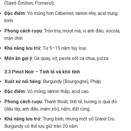
(Saint-Émilion, Pomerol).
Đặc điểm:
Vỏ mỏng hơn Cabernet, tannin nhẹ, acid trung
bình.
Phong cách rượu:
Tròn trịa, mượt mà, vị anh đào, socola,
mận chín.
Khả năng lưu trữ:
Từ 5–15 năm tùy loại.
Món ăn gợi ý:
Gà quay, vịt, pasta sốt cà chua, pizza.
3.3 Pinot Noir – Tinh tế và khó tính
Xuất xứ nổi tiếng:
Burgundy (Bourgogne), Pháp.
Đặc điểm:
Vỏ mỏng, tannin thấp, acid cao.
Phong cách rượu:
Thanh thoát, tinh tế, hương vị quả đỏ
(dâu tây, anh đào, mâm xôi), nấm, đất rừng.
Khả năng lưu trữ:
Trung bình, nhưng một số Grand Cru
Burgundy có thể lưu giữ trên 20 năm.