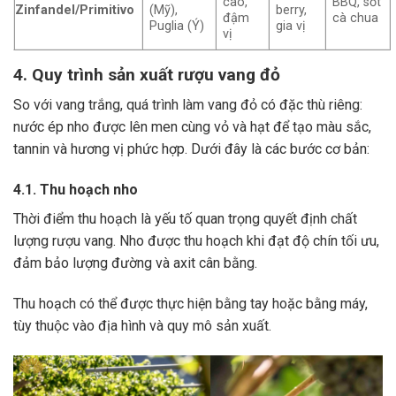
cao,
BBQ, sốt
Zinfandel/Primitivo
(Mỹ),
berry,
đậm
cà chua
Puglia (Ý)
gia vị
vị
4. Quy trình sản xuất rượu vang đỏ
So với vang trắng, quá trình làm vang đỏ có đặc thù riêng:
nước ép nho được lên men cùng vỏ và hạt để tạo màu sắc,
tannin và hương vị phức hợp. Dưới đây là các bước cơ bản:
4.1. Thu hoạch nho
Thời điểm thu hoạch là yếu tố quan trọng quyết định chất
lượng rượu vang. Nho được thu hoạch khi đạt độ chín tối ưu,
đảm bảo lượng đường và axit cân bằng.
Thu hoạch có thể được thực hiện bằng tay hoặc bằng máy,
tùy thuộc vào địa hình và quy mô sản xuất.