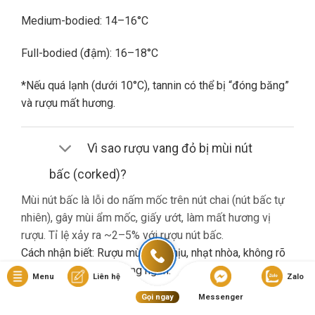
Medium-bodied: 14–16°C
Full-bodied (đậm): 16–18°C
*Nếu quá lạnh (dưới 10°C), tannin có thể bị “đóng băng”
và rượu mất hương.
Vì sao rượu vang đỏ bị mùi nút
bấc (corked)?
Mùi nút bấc là lỗi do nấm mốc trên nút chai (nút bấc tự
nhiên), gây mùi ẩm mốc, giấy ướt, làm mất hương vị
rượu. Tỉ lệ xảy ra ~2–5% với rượu nút bấc.
Cách nhận biết: Rượu mùi khó chịu, nhạt nhòa, không rõ
hương trái cây dù là vang ngon.
Menu
Liên hệ
Zalo
Gọi ngay
Messenger
Nếu gặp lỗi này, bạn nên liên hệ cửa hàng đổi trả (nếu có