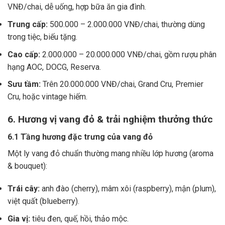
VNĐ/chai, dễ uống, hợp bữa ăn gia đình.
Trung cấp:
500.000 – 2.000.000 VNĐ/chai, thường dùng
trong tiệc, biếu tặng.
Cao cấp:
2.000.000 – 20.000.000 VNĐ/chai, gồm rượu phân
hạng AOC, DOCG, Reserva.
Sưu tầm:
Trên 20.000.000 VNĐ/chai, Grand Cru, Premier
Cru, hoặc vintage hiếm.
6. Hương vị vang đỏ & trải nghiệm thưởng thức
6.1 Tầng hương đặc trưng của vang đỏ
Một ly vang đỏ chuẩn thường mang nhiều lớp hương (aroma
& bouquet):
Trái cây:
anh đào (cherry), mâm xôi (raspberry), mận (plum),
việt quất (blueberry).
Gia vị:
tiêu đen, quế, hồi, thảo mộc.