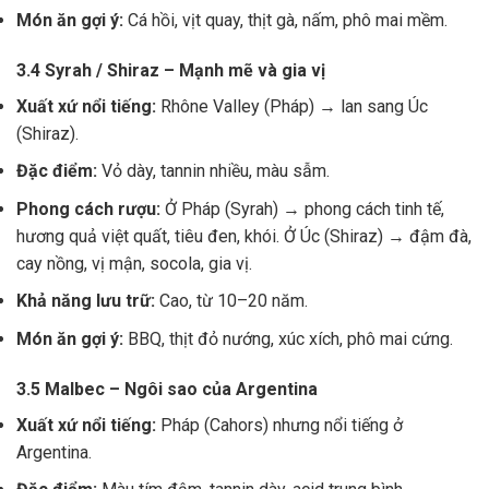
Món ăn gợi ý:
Cá hồi, vịt quay, thịt gà, nấm, phô mai mềm.
3.4 Syrah / Shiraz – Mạnh mẽ và gia vị
Xuất xứ nổi tiếng:
Rhône Valley (Pháp) → lan sang Úc
(Shiraz).
Đặc điểm:
Vỏ dày, tannin nhiều, màu sẫm.
Phong cách rượu:
Ở Pháp (Syrah) → phong cách tinh tế,
hương quả việt quất, tiêu đen, khói. Ở Úc (Shiraz) → đậm đà,
cay nồng, vị mận, socola, gia vị.
Khả năng lưu trữ:
Cao, từ 10–20 năm.
Món ăn gợi ý:
BBQ, thịt đỏ nướng, xúc xích, phô mai cứng.
3.5 Malbec – Ngôi sao của Argentina
Xuất xứ nổi tiếng:
Pháp (Cahors) nhưng nổi tiếng ở
Argentina.