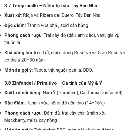
3.7 Tempranillo – Niềm tự hào Tây Ban Nha
Xuất xứ:
Rioja và Ribera del Duero, Tây Ban Nha.
Đặc điểm:
Tannin vừa phải, acid cân bằng.
Phong cách rượu:
Trái cây đỏ (dâu, anh đào), vani, gia vị,
thuốc lá.
Khả năng lưu trữ:
Tốt, nhiều dòng Reserva và Gran Reserva
có thể ủ 20–30 năm.
Món ăn gợi ý:
Tapas, thịt nguội, paella, BBQ.
3.8 Zinfandel / Primitivo – Cá tính của Mỹ & Ý
Xuất xứ nổi tiếng:
Nam Ý (Primitivo), California (Zinfandel).
Đặc điểm:
Tannin vừa, nồng độ cồn cao (14–16%).
Phong cách rượu:
Đậm đà, trái cây chín (mâm xôi,
blackberry, mứt), cay nồng.