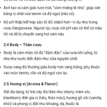
Axit tạo ra cảm giác tươi mới, “vòm miệng tê nhẹ”, giúp cân
bằng vị chát của tannin và độ ngọt (nếu có).
Độ pH thấp kết hợp sắc tố đỏ stabil hơn—ví dụ như trong
rượu Sangiovese. Ngược lại, rượu với pH cao có thể có màu
tối và dễ bị chuyển sang hơi xám nâu.
2.4 Body – Thân rượu
Body là cảm nhận về độ “đậm đặc” của rượu khi uống, từ
nhẹ như nước đến đậm như sữa nguyên chất.
Rượu vang đỏ thường giàu body hơn vang trắng, phụ thuộc
vào mức tannin, cồn và độ ngọt còn lại.
2.5 Hương vị (Aroma & Flavor)
Rất đa dạng, từ trái cây đỏ/đen như cherry, mâm xôi,
blackberry đến gia vị (tiêu, thảo mộc), hương gỗ sồi (vanilla,
khói) và phong vị đất như khoáng, da, thuốc lá.