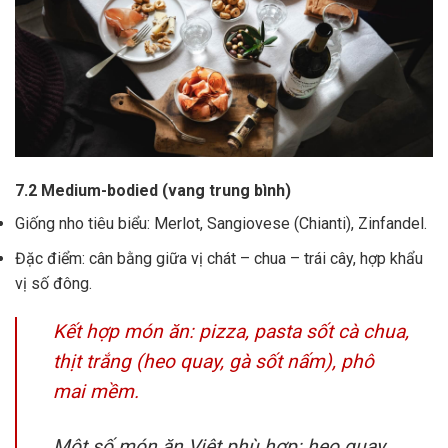
7.2 Medium-bodied (vang trung bình)
Giống nho tiêu biểu: Merlot, Sangiovese (Chianti), Zinfandel.
Đặc điểm: cân bằng giữa vị chát – chua – trái cây, hợp khẩu
vị số đông.
Kết hợp món ăn: pizza, pasta sốt cà chua,
thịt trắng (heo quay, gà sốt nấm), phô
mai mềm.
Một số món ăn Việt phù hợp: heo quay