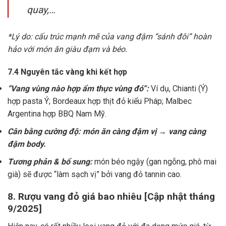
quay,…
*Lý do: cấu trúc mạnh mẽ của vang đậm “sánh đôi” hoàn
hảo với món ăn giàu đạm và béo.
7.4 Nguyên tắc vàng khi kết hợp
“Vang vùng nào hợp ẩm thực vùng đó”:
Ví dụ, Chianti (Ý)
hợp pasta Ý; Bordeaux hợp thịt đỏ kiểu Pháp; Malbec
Argentina hợp BBQ Nam Mỹ.
Cân bằng cường độ: món ăn càng đậm vị → vang càng
đậm body.
Tương phản & bổ sung:
món béo ngậy (gan ngỗng, phô mai
già) sẽ được “làm sạch vị” bởi vang đỏ tannin cao.
8. Rượu vang đỏ giá bao nhiêu [Cập nhật tháng
9/2025]