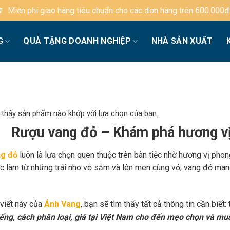
g tiêu chuẩn cho các đơn hàng trên 600.000đ
G
QUÀ TẶNG DOANH NGHIỆP
NHÀ SẢN XUẤT
 thấy sản phẩm nào khớp với lựa chọn của bạn.
Rượu vang đỏ – Khám phá hương vị
g đỏ
luôn là lựa chọn quen thuộc trên bàn tiệc nhờ hương vị phon
c làm từ những trái nho vỏ sẫm và lên men cùng vỏ, vang đỏ mang
 viết này của
Ánh Vang
, bạn sẽ tìm thấy tất cả thông tin cần biết:
iếng, cách phân loại, giá tại Việt Nam cho đến mẹo chọn và mu