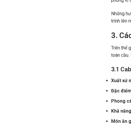
phong vị đ
Những hươ
trình lên 
3. Cá
Trên thế 
toàn cầu.
3.1 Cab
Xuất xứ n
Đặc điểm
Phong cá
Khả năng 
Món ăn gợ