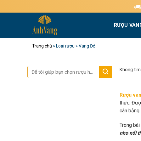
Bỏ
Miễn phí giao hàn
qua
nội
RƯỢU VAN
dung
Trang chủ
»
Loại rượu
»
Vang Đỏ
Tìm
Không tìm
kiếm:
Rượu van
thực. Đượ
cân bằng.
Trong bài
nho nổi t