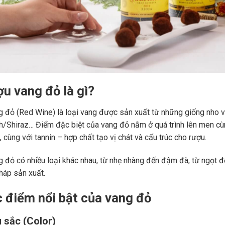
ợu vang đỏ là gì?
 đỏ (Red Wine) là loại vang được sản xuất từ những giống nho 
ah/Shiraz… Điểm đặc biệt của vang đỏ nằm ở quá trình lên men c
 cùng với tannin – hợp chất tạo vị chát và cấu trúc cho rượu.
 đỏ có nhiều loại khác nhau, từ nhẹ nhàng đến đậm đà, từ ngọt đế
áp sản xuất.
c điểm nổi bật của vang đỏ
 sắc (Color)