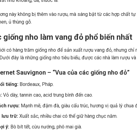
ất như khoáng, da, thuốc lá.
ng này không bị thêm vào rượu, mà sáng bật từ các hợp chất tự 
men, ủ thùng gỗ.
c giống nho làm vang đỏ phổ biến nhất
giới có hàng trăm giống nho để sản xuất rượu vang đỏ, nhưng chỉ m
 Dưới đây là những giống nho tiêu biểu, được các nhà làm rượu và
ernet Sauvignon – “Vua của các giống nho đỏ”
ổi tiếng:
Bordeaux, Pháp.
:
Vỏ dày, tannin cao, acid trung bình đến cao.
ch rượu:
Mạnh mẽ, đậm đà, giàu cấu trúc, hương vị quả lý chua đe
lưu trữ:
Xuất sắc, nhiều chai có thể giữ hàng chục năm.
i ý:
Bò bít tết, cừu nướng, phô mai già.