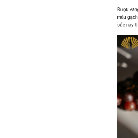
Rượu vang
màu gạch
sắc này t