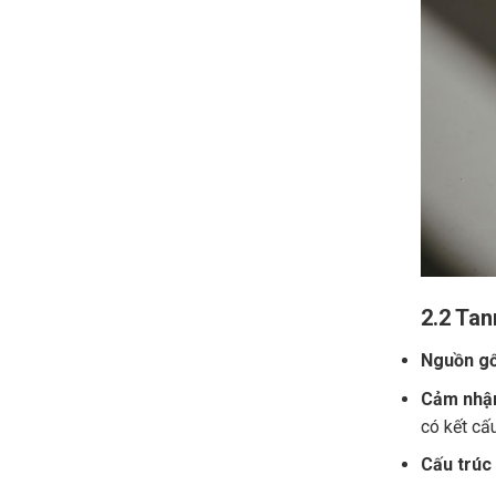
2.2 Tan
Nguồn gố
Cảm nhận
có kết cấ
Cấu trúc