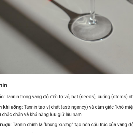
nin
c:
Tannin trong vang đỏ đến từ vỏ, hạt (seeds), cuống (stems) nh
 khi uống:
Tannin tạo vị chát (astringency) và cảm giác “khô miệ
u chắc chắn và khả năng lưu giữ lâu năm.
 rượu:
Tannin chính là “khung xương” tạo nên cấu trúc của vang đ