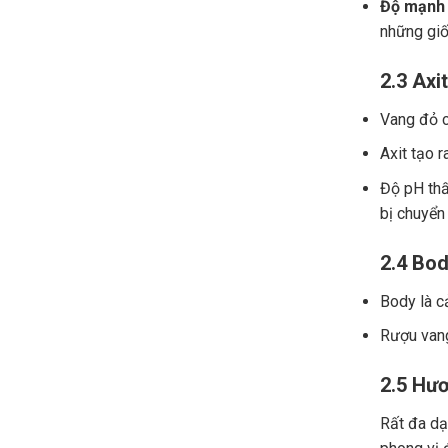
Độ mạnh 
những giố
2.3 Axit
Vang đỏ ch
Axit tạo r
Độ pH thấ
bị chuyển
2.4 Bod
Body là c
Rượu vang
2.5 Hươ
Rất đa dạn