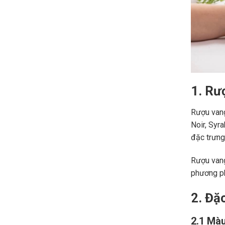
1. Rư
Rượu vang
Noir, Syr
đặc trưng,
Rượu vang
phương ph
2. Đặ
2.1 Màu