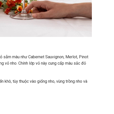
vỏ sẫm màu như Cabernet Sauvignon, Merlot, Pinot
ùng vỏ nho. Chính lớp vỏ này cung cấp màu sắc đỏ
n khô, tùy thuộc vào giống nho, vùng trồng nho và