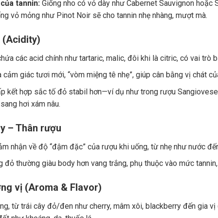
của tannin:
Giống nho có vỏ dày như Cabernet Sauvignon hoặc Sy
ng vỏ mỏng như Pinot Noir sẽ cho tannin nhẹ nhàng, mượt mà.
 (Acidity)
ứa các acid chính như tartaric, malic, đôi khi là citric, có vai trò
a cảm giác tươi mới, “vòm miệng tê nhẹ”, giúp cân bằng vị chát củ
p kết hợp sắc tố đỏ stabil hơn—ví dụ như trong rượu Sangiovese.
 sang hơi xám nâu.
y – Thân rượu
ảm nhận về độ “đậm đặc” của rượu khi uống, từ nhẹ như nước đế
 đỏ thường giàu body hơn vang trắng, phụ thuộc vào mức tannin, 
ng vị (Aroma & Flavor)
g, từ trái cây đỏ/đen như cherry, mâm xôi, blackberry đến gia vị (