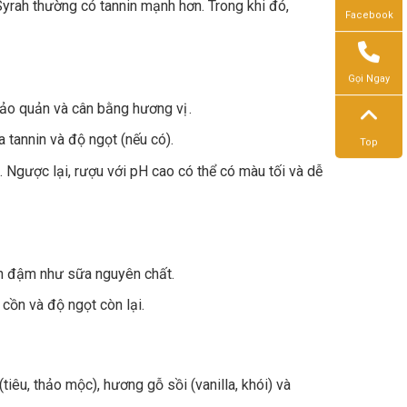
rah thường có tannin mạnh hơn. Trong khi đó,
Facebook
Gọi Ngay
 bảo quản và cân bằng hương vị .
a tannin và độ ngọt (nếu có).
Top
 Ngược lại, rượu với pH cao có thể có màu tối và dễ
n đậm như sữa nguyên chất.
cồn và độ ngọt còn lại.
tiêu, thảo mộc), hương gỗ sồi (vanilla, khói) và