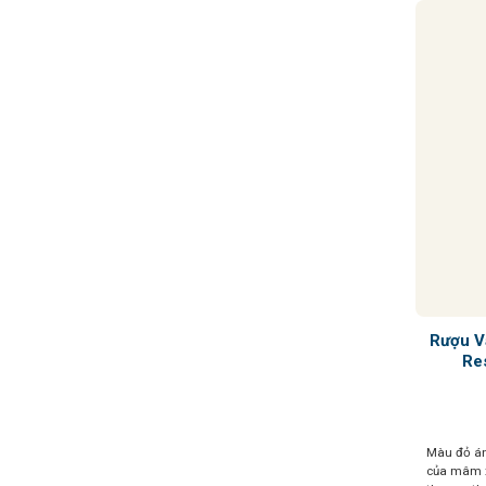
Rượu V
Re
Màu đỏ án
của mâm x