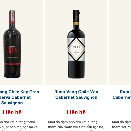
ang Chile Key Gran
Rượu Vang Chile Veo
Rượu
serva Cabernet
Cabernet Sauvignon
Caberne
Sauvignon
Liên hệ
Liên hệ
h tím với hương thơm
Màu đỏ đậm ánh tím với hương
Màu đỏ đậm
ôi, chocolate, bạc hà và
thơm của mâm xôi, tinh dầu bạc hà,
mâm xôi, mậ