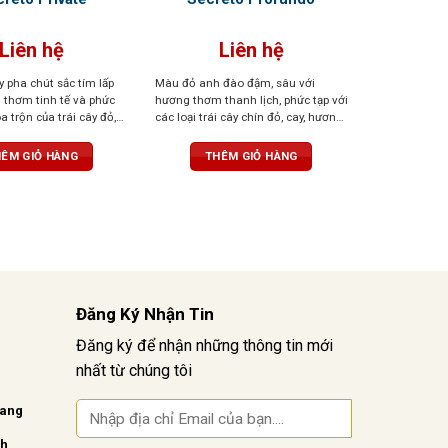
Liên hệ
Liên hệ
 pha chút sắc tím lấp
Màu đỏ anh đào đậm, sâu với
 thơm tinh tế và phức
hương thơm thanh lịch, phức tạp với
a trộn của trái cây đỏ,
các loại trái cây chín đỏ, cay, hương
ói và thuốc lá. Cấu trúc
hoa và socola. Hương vị có cấu trúc
nin thanh lịch, dư vị bền
tập trung vị tannin tao nhã, vững
ÊM GIỎ HÀNG
THÊM GIỎ HÀNG
n
chắc, dư vị kéo dài bền bỉ
Đăng Ký Nhận Tin
Đăng ký để nhận những thông tin mới
nhất từ chúng tôi
vang
nh