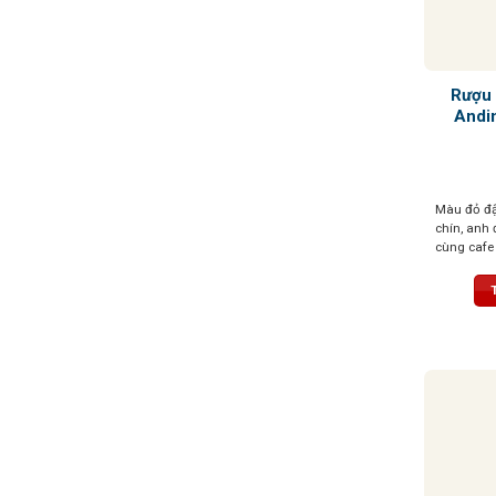
Rượu 
Andi
Màu đỏ đ
chín, anh 
cùng cafe 
hơi cay nơ