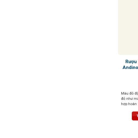
Rượu 
Andino
Màu đỏ đậ
đỏ như mâ
hợp hoàn 
và thuốc l
tannin mạ