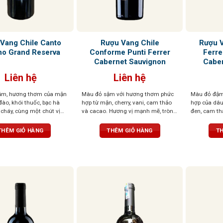
Vang Chile Canto
Rượu Vang Chile
Rượu V
no Grand Reserva
Conforme Punti Ferrer
Ferre
Cabernet Sauvignon
Caber
Liên hệ
Liên hệ
ậm, hương thơm của mận
Màu đỏ sậm với hương thơm phức
Màu đỏ đậm
đào, khói thuốc, bạc hà
hợp từ mận, cherry, vani, cam thảo
hợp của dâ
cháy, cùng một chút vị
và cacao. Hương vị mạnh mẽ, tròn
đen, cam thả
i đầu lưỡi.
trịa, đậm đà của trái cây chín, cùng
mùi gỗ. Cấu
dư vị dẻo dai, tạo nên ấn tượng khó
trọng, tinh tê
THÊM GIỎ HÀNG
THÊM GIỎ HÀNG
TH
phai