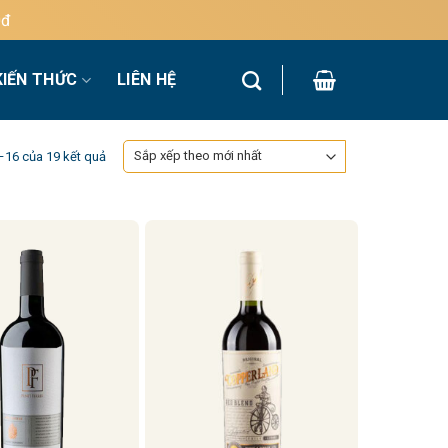
KIẾN THỨC
LIÊN HỆ
Đã
1–16 của 19 kết quả
sắp
xếp
theo
mới
nhất