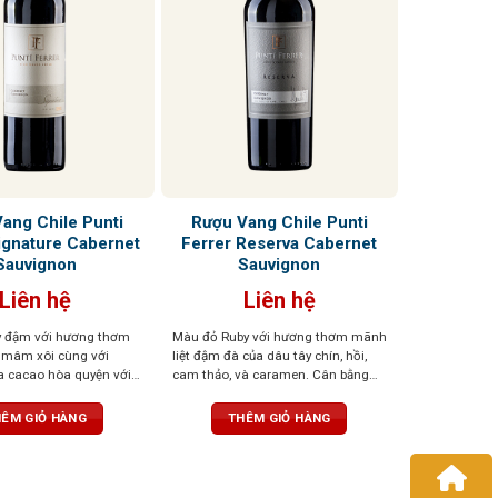
ang Chile Punti
Rượu Vang Chile Punti
ignature Cabernet
Ferrer Reserva Cabernet
Sauvignon
Sauvignon
Liên hệ
Liên hệ
y đậm với hương thơm
Màu đỏ Ruby với hương thơm mãnh
, mâm xôi cùng với
liệt đậm đà của dâu tây chín, hồi,
a cacao hòa quyện với
cam thảo, và caramen. Cân bằng
m giác dễ chịu. Chất
hoàn hảo, êm và dễ uống
dàng và dư vị nhẹ nhàng
ÊM GIỎ HÀNG
THÊM GIỎ HÀNG