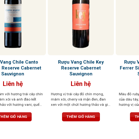
Vang Chile Canto
Rượu Vang Chile Key
Rượu V
 Reserve Cabernet
Reserve Cabernet
Ferrer S
Sauvignon
Sauvignon
Liên hệ
Liên hệ
m với hương trái cây chín
Hương vị trái cây đỏ chín mọng,
Màu đỏ rub
m xôi và anh đào kết
mâm xôi, cherry và mận đen, đan
của dâu tây
hảo với hương vani, quế
xen với một chút hương thảo và gia
hương vị củ
á từ thùng gỗ sồi,
vị ấm áp. Hương vị độc đáo này
nhau tạo cả
nh mẽ, ấn tượng
mang lại cảm giác mới mẻ và cuốn
tannin dịu 
THÊM GIỎ HÀNG
THÊM GIỎ HÀNG
TH
hút mỗi khi thưởng thức
khi kết thúc