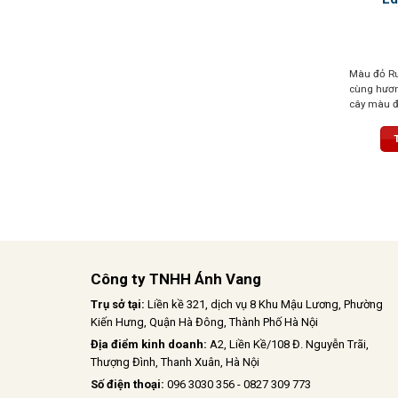
Màu đỏ Ru
cùng hươn
cây màu đ
thuốc lá. 
bằng và d
trịa, dài lâ
Công ty TNHH Ánh Vang
Trụ sở tại:
Liền kề 321, dịch vụ 8 Khu Mậu Lương, Phường
Kiến Hưng, Quận Hà Đông, Thành Phố Hà Nội
Địa điểm kinh doanh:
A2, Liền Kề/108 Đ. Nguyễn Trãi,
Thượng Đình, Thanh Xuân, Hà Nội
Số điện thoại:
096 3030 356 - 0827 309 773