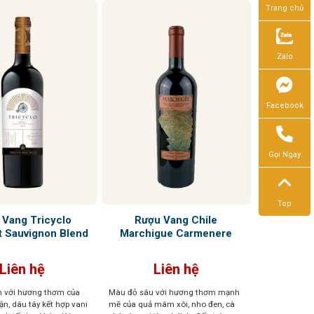
Trang chủ
Zalo
Facebook
Gọi Ngay
Top
 Vang Tricyclo
Rượu Vang Chile
t Sauvignon Blend
Marchigue Carmenere
Liên hệ
Liên hệ
 với hương thơm của
Màu đỏ sâu với hương thơm mạnh
n, dâu tây kết hợp vani
mẽ của quả mâm xôi, nho đen, cà