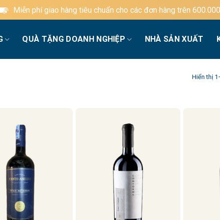
n phí giao hàng tiêu chuẩn cho các đơn hàng trên 600.000đ
G
QUÀ TẶNG DOANH NGHIỆP
NHÀ SẢN XUẤT
Hiển thị 