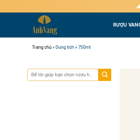
Bỏ
Miễ
qua
nội
RƯỢU VAN
dung
Trang chủ
»
Dung tích
»
750ml
Tìm
kiếm: