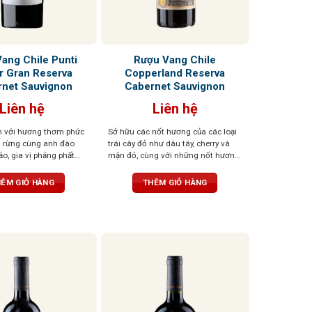
ang Chile Punti
Rượu Vang Chile
r Gran Reserva
Copperland Reserva
net Sauvignon
Cabernet Sauvignon
Liên hệ
Liên hệ
 với hương thơm phức
Sở hữu các nốt hương của các loại
u rừng cùng anh đào
trái cây đỏ như dâu tây, cherry và
o, gia vị phảng phất
mận đỏ, cùng với những nốt hương
 trúc hài hòa, sang
béo béo của vani. Axit cân đối, hậu
́
vị trái cây ngọt kéo dài, mềm mại
ÊM GIỎ HÀNG
THÊM GIỎ HÀNG