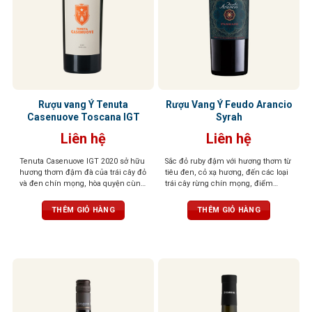
Rượu vang Ý Tenuta
Rượu Vang Ý Feudo Arancio
Casenuove Toscana IGT
Syrah
Liên hệ
Liên hệ
Tenuta Casenuove IGT 2020 sở hữu
Sắc đỏ ruby đậm với hương thơm từ
hương thơm đậm đà của trái cây đỏ
tiêu đen, cỏ xạ hương, đến các loại
và đen chín mọng, hòa quyện cùng
trái cây rừng chín mọng, điểm
sắc thái bạc hà, khoáng chất và gia
xuyết một chút hương gỗ tinh tế.
vị cao quý. Vị rượu đậm, tannin
Tannin mềm mượt, tròn đầy cân
THÊM GIỎ HÀNG
THÊM GIỎ HÀNG
mượt mà và cân bằng, để lại hậu vị
đối, tạo nên một tổng thể hài hòa
kéo dài với chiều sâu và sức sống
nổi bật