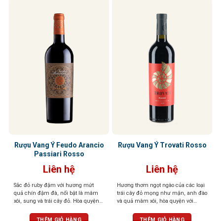
Rượu Vang Ý Feudo Arancio
Rượu Vang Ý Trovati Rosso
Passiari Rosso
Liên hệ
Liên hệ
Sắc đỏ ruby đậm với hương mứt
Hương thơm ngọt ngào của các loại
quả chín đậm đà, nổi bật là mâm
trái cây đỏ mọng như mận, anh đào
xôi, sung và trái cây đỏ. Hòa quyện
và quả mâm xôi, hòa quyện với
tinh tế cùng các nốt gia vị nồng nàn
hương thơm thoang thoảng của gia
như tiêu đen, quế, thảo mộc khô,
vị và vani. Vị chát mềm mại, tròn
THÊM GIỎ HÀNG
THÊM GIỎ HÀNG