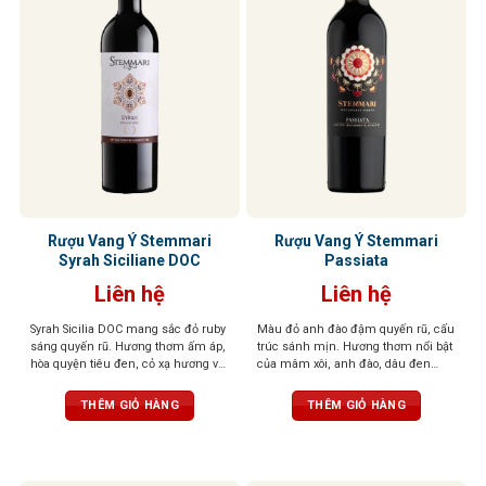
Rượu Vang Ý Stemmari
Rượu Vang Ý Stemmari
Syrah Siciliane DOC
Passiata
Liên hệ
Liên hệ
Syrah Sicilia DOC mang sắc đỏ ruby
Màu đỏ anh đào đậm quyến rũ, cấu
sáng quyến rũ. Hương thơm ấm áp,
trúc sánh mịn. Hương thơm nổi bật
hòa quyện tiêu đen, cỏ xạ hương và
của mâm xôi, anh đào, dâu đen
trái cây rừng hoang dã. Vị vang chát
quyện cùng violet dịu dàng và tiêu
mịn như nhung, cân bằng, dễ chịu,
đen cay nồng. Khi rượu “thở” trong
THÊM GIỎ HÀNG
THÊM GIỎ HÀNG
hậu vị dài, để lại ấn tượng tinh tế và
ly, tầng hương vani và thuốc lá tinh
trọn vẹn.
tế sẽ lan tỏa, mang đến hậu vị đậm
đà, tannin mềm mại, độ chua vừa
phải – tổng thể cân bằng, dễ uống,
kéo dài và khó quên.