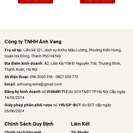
gợi cảm giác ấm áp và hài hòa.
trịa, cân bằng hoàn hảo với vị chua
Tannin mềm mại, hậu vị kéo dài
nhẹ và vị ngọt của trái cây chín. Hậu
nhẹ nhàng
vị kéo dài, ấm áp với hương gỗ sồi
tinh tế
Công ty TNHH Ánh Vang
Trụ sở tại:
Liền kề 321, dịch vụ 8 Khu Mậu Lương, Phường Kiến Hưng,
Quận Hà Đông, Thành Phố Hà Nội
Địa điểm kinh doanh:
A2, Liền Kề/108 Đ. Nguyễn Trãi, Thượng Đình,
Thanh Xuân, Hà Nội
Số điện thoại:
096 3030 356 - 0827 309 773
Email:
anhvang.wine@gmail.com
Đăng ký kinh doanh
số
0106481712
do Sở KT&ĐT TP Hà Nội Cấp ngày
14/03/2014
Giấy phép phân phối rượu
số
195/GP-BCT
do BCT cấp ngày
26/06/2024
Chính Sách Quy Định
Liên Kết
Chính sách bảo mật
Tài khoản