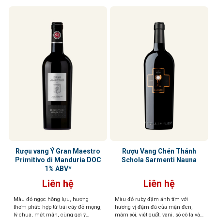
Rượu vang Ý Gran Maestro
Rượu Vang Chén Thánh
Primitivo di Manduria DOC
Schola Sarmenti Nauna
1% ABV*
Liên hệ
Liên hệ
Màu đỏ ngọc hồng lựu, hương
Màu đỏ ruby đậm ánh tím với
thơm phức hợp từ trái cây đỏ mọng,
hương vị đậm đà của mận đen,
lý chua, mứt mận, cùng gợi ý
mâm xôi, việt quất, vani, sô cô la và