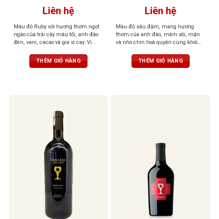
Liên hệ
Liên hệ
Màu đỏ Ruby với hương thơm ngọt
Màu đỏ sâu đậm, mang hương
ngào của trái cây màu tối, anh đào
thơm của anh đào, mâm xôi, mận
đen, vani, cacao và gia vị cay. Vị
và nho chín hoà quyện cùng khói
phong phú, mạnh mẽ, dai dẳng với
thuốc lá, vani và gia vị
tannin mịn và mượt, cân bằng,
THÊM GIỎ HÀNG
THÊM GIỎ HÀNG
thanh lịch