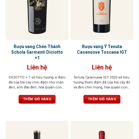
Rượu vang Chén Thánh
Rượu vang Ý Tenuta
Schola Sarmenti Diciotto
Casenuove Toscana IGT
+1
Liên hệ
Liên hệ
DICIOTTO + 1 sở hữu hương vị đậm
Tenuta Casenuove IGT 2020 sở hữu
đà của trái cây chín đậm như mận
hương thơm đậm đà của trái cây đỏ
đen, anh đào đen, hòa quyện cùng
và đen chín mọng, hòa quyện cùng
socola đắng và gỗ sồi rang nhẹ. Vị
sắc thái bạc hà, khoáng chất và gia
rượu mạnh mẽ, tròn đầy, tannin
vị cao quý. Vị rượu đậm, tannin
THÊM GIỎ HÀNG
THÊM GIỎ HÀNG
mượt mà và hậu vị kéo dài ấm áp,
mượt mà và cân bằng, để lại hậu vị
để lại ấn tượng sâu sắc ngay từ
kéo dài với chiều sâu và sức sống
ngụm đầu tiên
nổi bật