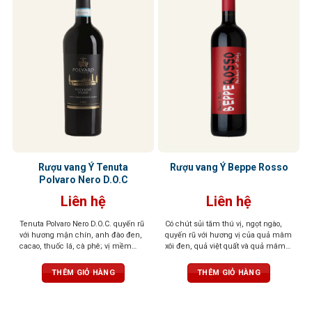
Rượu vang Ý Tenuta
Rượu vang Ý Beppe Rosso
Polvaro Nero D.O.C
Liên hệ
Liên hệ
Tenuta Polvaro Nero D.O.C. quyến rũ
Có chút sủi tăm thú vị, ngọt ngào,
với hương mận chín, anh đào đen,
quyến rũ với hương vị của quả mâm
cacao, thuốc lá, cà phê; vị mềm
xôi đen, quả việt quất và quả mâm
mại, tròn đầy, hậu vị đậm đà, ấn
xôi đỏ
tượng khó quên
THÊM GIỎ HÀNG
THÊM GIỎ HÀNG