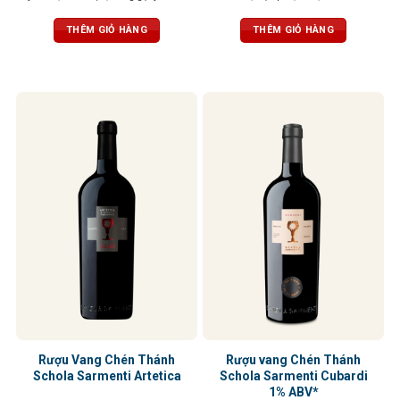
cacao, vani và thuốc lá. Vị đầy đặn,
gia vị. Cấu trúc mạnh mẽ, cân bằng
tròn trịa, tannin mềm mại, ngọt
với vị chát mềm mại và dư vị trái
THÊM GIỎ HÀNG
THÊM GIỎ HÀNG
ngào
cây khô kéo dài
Rượu Vang Chén Thánh
Rượu vang Chén Thánh
Schola Sarmenti Artetica
Schola Sarmenti Cubardi
1% ABV*