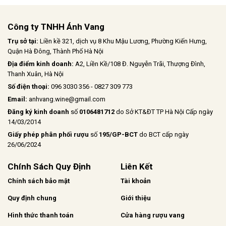
Công ty TNHH Ánh Vang
Trụ sở tại:
Liền kề 321, dịch vụ 8 Khu Mậu Lương, Phường Kiến Hưng,
Quận Hà Đông, Thành Phố Hà Nội
Địa điểm kinh doanh:
A2, Liền Kề/108 Đ. Nguyễn Trãi, Thượng Đình,
Thanh Xuân, Hà Nội
Số điện thoại:
096 3030 356 - 0827 309 773
Email:
anhvang.wine@gmail.com
Đăng ký kinh doanh
số
0106481712
do Sở KT&ĐT TP Hà Nội Cấp ngày
14/03/2014
Giấy phép phân phối rượu
số
195/GP-BCT
do BCT cấp ngày
26/06/2024
Chính Sách Quy Định
Liên Kết
Chính sách bảo mật
Tài khoản
Quy định chung
Giới thiệu
Hình thức thanh toán
Cửa hàng rượu vang