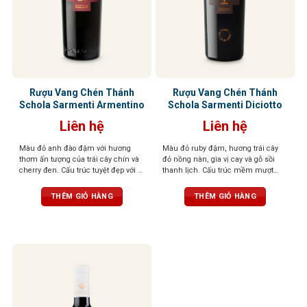
Rượu Vang Chén Thánh
Rượu Vang Chén Thánh
Schola Sarmenti Armentino
Schola Sarmenti Diciotto
Liên hệ
Liên hệ
Màu đỏ anh đào đậm với hương
Màu đỏ ruby đậm, hương trái cây
thơm ấn tượng của trái cây chín và
đỏ nồng nàn, gia vị cay và gỗ sồi
cherry đen. Cấu trúc tuyệt đẹp với vị
thanh lịch. Cấu trúc mềm mượt
chín mọng của trái cây cùng tannin
như nhung, tannin mạnh mẽ, hậu
trưởng thành và dẻo dai
vị kéo dài
THÊM GIỎ HÀNG
THÊM GIỎ HÀNG