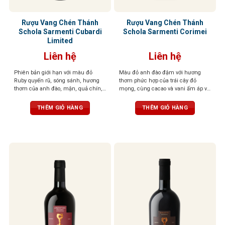
Rượu Vang Chén Thánh
Rượu Vang Chén Thánh
Schola Sarmenti Cubardi
Schola Sarmenti Corimei
Limited
Liên hệ
Liên hệ
Phiên bản giới hạn với màu đỏ
Màu đỏ anh đào đậm với hương
Ruby quyến rũ, sóng sánh, hương
thơm phức hợp của trái cây đỏ
thơm của anh đào, mận, quả chín,
mọng, cùng cacao và vani ấm áp và
thuốc lá, ca cao, cùng hương cà
gia vị cay nhẹ. Vị ngọt, tannin mềm
phê cháy, gỗ sồi, đất, hạnh nhân và
mượt, dư vị cân bằng và thanh lịch
THÊM GIỎ HÀNG
THÊM GIỎ HÀNG
đinh hương. Dư vị sâu lắng, ấn
tượng