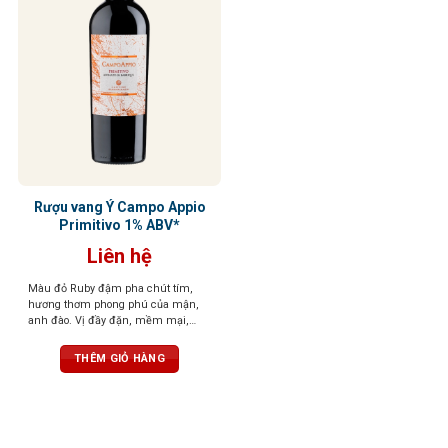
Rượu vang Ý Campo Appio
Primitivo 1% ABV*
Liên hệ
Màu đỏ Ruby đậm pha chút tím,
hương thơm phong phú của mận,
anh đào. Vị đầy đặn, mềm mại,
tannin mượt mà, hậu vị kéo dài dễ
chịu
THÊM GIỎ HÀNG