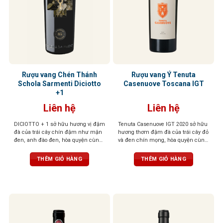
Rượu vang Chén Thánh
Rượu vang Ý Tenuta
Schola Sarmenti Diciotto
Casenuove Toscana IGT
+1
Liên hệ
Liên hệ
DICIOTTO + 1 sở hữu hương vị đậm
Tenuta Casenuove IGT 2020 sở hữu
đà của trái cây chín đậm như mận
hương thơm đậm đà của trái cây đỏ
đen, anh đào đen, hòa quyện cùng
và đen chín mọng, hòa quyện cùng
socola đắng và gỗ sồi rang nhẹ. Vị
sắc thái bạc hà, khoáng chất và gia
rượu mạnh mẽ, tròn đầy, tannin
vị cao quý. Vị rượu đậm, tannin
THÊM GIỎ HÀNG
THÊM GIỎ HÀNG
mượt mà và hậu vị kéo dài ấm áp,
mượt mà và cân bằng, để lại hậu vị
để lại ấn tượng sâu sắc ngay từ
kéo dài với chiều sâu và sức sống
ngụm đầu tiên
nổi bật