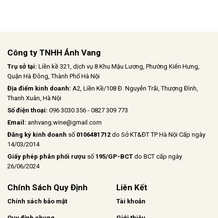
Công ty TNHH Ánh Vang
Trụ sở tại:
Liền kề 321, dịch vụ 8 Khu Mậu Lương, Phường Kiến Hưng,
Quận Hà Đông, Thành Phố Hà Nội
Địa điểm kinh doanh:
A2, Liền Kề/108 Đ. Nguyễn Trãi, Thượng Đình,
Thanh Xuân, Hà Nội
Số điện thoại:
096 3030 356 - 0827 309 773
Email:
anhvang.wine@gmail.com
Đăng ký kinh doanh
số
0106481712
do Sở KT&ĐT TP Hà Nội Cấp ngày
14/03/2014
Giấy phép phân phối rượu
số
195/GP-BCT
do BCT cấp ngày
26/06/2024
Chính Sách Quy Định
Liên Kết
Chính sách bảo mật
Tài khoản
Quy định chung
Giới thiệu