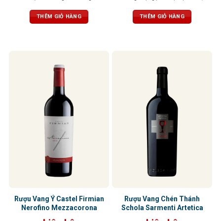
quả dại, đặc biệt là quả việt quất,
tươi mới và cân bằng, mềm mại và
dâu đen, quả mâm xôi
dẻo dai trên vòm miệng
THÊM GIỎ HÀNG
THÊM GIỎ HÀNG
Rượu Vang Ý Castel Firmian
Rượu Vang Chén Thánh
Nerofino Mezzacorona
Schola Sarmenti Artetica