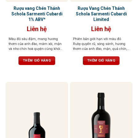
Rượu vang Chén Thánh
Rượu Vang Chén Thánh
Schola Sarmenti Cubardi
Schola Sarmenti Cubardi
1% ABV*
Limited
Liên hệ
Liên hệ
Màu đỏ sâu đậm, mang hương
Phiên bản giới hạn với màu đỏ
thơm của anh đào, mâm xôi, mận
Ruby quyến rũ, sóng sánh, hương
và nho chín hoà quyện cùng khói
thơm của anh đào, mận, quả chín,
thuốc lá, vani và gia vị
thuốc lá, ca cao, cùng hương cà
phê cháy, gỗ sồi, đất, hạnh nhân và
THÊM GIỎ HÀNG
THÊM GIỎ HÀNG
đinh hương. Dư vị sâu lắng, ấn
tượng