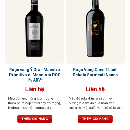
Rượu vang Ý Gran Maestro
Rượu Vang Chén Thánh
Primitivo di Manduria DOC
Schola Sarmenti Nauna
1% ABV*
Liên hệ
Liên hệ
Màu đỏ ngọc hồng lựu, hương
Màu đỏ ruby đậm ánh tím với
thơm phức hợp từ trái cây đỏ mọng,
hương vị đậm đà của mận đen,
lý chua, mứt mận, cùng gợi ý
mâm xôi, việt quất, vani, sô cô la và
cacao, vani và thuốc lá. Vị đầy đặn,
gia vị. Cấu trúc mạnh mẽ, cân bằng
tròn trịa, tannin mềm mại, ngọt
với vị chát mềm mại và dư vị trái
THÊM GIỎ HÀNG
THÊM GIỎ HÀNG
ngào
cây khô kéo dài