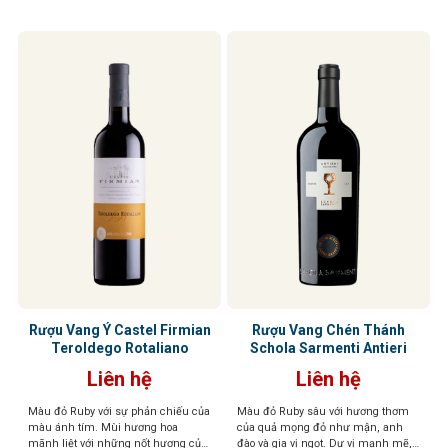
Rượu Vang Ý Castel Firmian
Rượu Vang Chén Thánh
Teroldego Rotaliano
Schola Sarmenti Antieri
Liên hệ
Liên hệ
Màu đỏ Ruby với sự phản chiếu của
Màu đỏ Ruby sâu với hương thơm
màu ánh tím. Mùi hương hoa
của quả mọng đỏ như mận, anh
mãnh liệt với những nốt hương của
đào và gia vị ngọt. Dư vị mạnh mẽ,