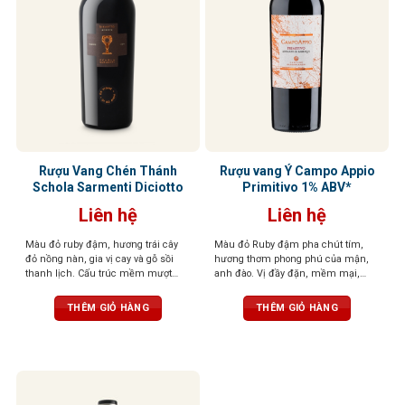
Rượu Vang Chén Thánh
Rượu vang Ý Campo Appio
Schola Sarmenti Diciotto
Primitivo 1% ABV*
Liên hệ
Liên hệ
Màu đỏ ruby đậm, hương trái cây
Màu đỏ Ruby đậm pha chút tím,
đỏ nồng nàn, gia vị cay và gỗ sồi
hương thơm phong phú của mận,
thanh lịch. Cấu trúc mềm mượt
anh đào. Vị đầy đặn, mềm mại,
như nhung, tannin mạnh mẽ, hậu
tannin mượt mà, hậu vị kéo dài dễ
vị kéo dài
chịu
THÊM GIỎ HÀNG
THÊM GIỎ HÀNG