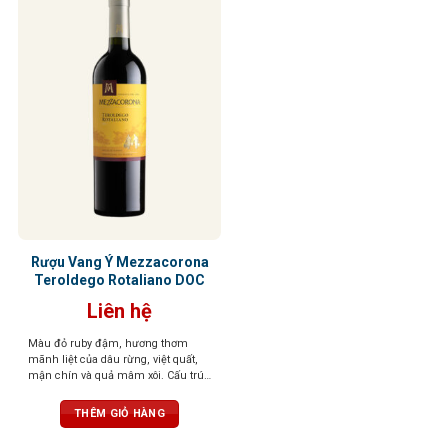
Rượu Vang Ý Mezzacorona
Teroldego Rotaliano DOC
Liên hệ
Màu đỏ ruby đậm, hương thơm
mãnh liệt của dâu rừng, việt quất,
mận chín và quả mâm xôi. Cấu trúc
chặt chẽ, tannin mềm, kết thúc tròn
trịa và hậu vị ấn tượng trong vòm
THÊM GIỎ HÀNG
miệng