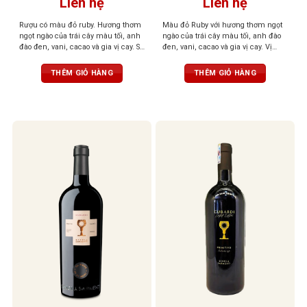
Liên hệ
Liên hệ
Rượu có màu đỏ ruby. Hương thơm
Màu đỏ Ruby với hương thơm ngọt
ngọt ngào của trái cây màu tối, anh
ngào của trái cây màu tối, anh đào
đào đen, vani, cacao và gia vị cay. Sự
đen, vani, cacao và gia vị cay. Vị
hài hòa mang lại cho khứu giác
phong phú, mạnh mẽ, dai dẳng với
cảm nhận tinh tế của trái cây và các
tannin mịn và mượt, cân bằng,
THÊM GIỎ HÀNG
THÊM GIỎ HÀNG
gia vị khác. Hậu vị phong phú,
thanh lịch
mạnh mẽ và dai dẳng với tannin
mịn và mượt mà.