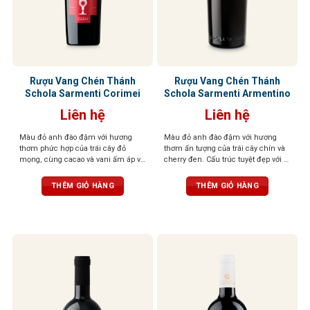
Rượu Vang Chén Thánh
Rượu Vang Chén Thánh
Schola Sarmenti Corimei
Schola Sarmenti Armentino
Liên hệ
Liên hệ
Màu đỏ anh đào đậm với hương
Màu đỏ anh đào đậm với hương
thơm phức hợp của trái cây đỏ
thơm ấn tượng của trái cây chín và
mọng, cùng cacao và vani ấm áp và
cherry đen. Cấu trúc tuyệt đẹp với vị
gia vị cay nhẹ. Vị ngọt, tannin mềm
chín mọng của trái cây cùng tannin
mượt, dư vị cân bằng và thanh lịch
trưởng thành và dẻo dai
THÊM GIỎ HÀNG
THÊM GIỎ HÀNG