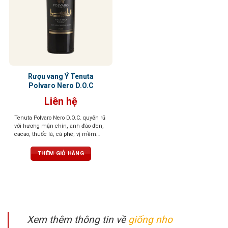
Rượu vang Ý Tenuta
Polvaro Nero D.O.C
Liên hệ
Tenuta Polvaro Nero D.O.C. quyến rũ
với hương mận chín, anh đào đen,
cacao, thuốc lá, cà phê; vị mềm
mại, tròn đầy, hậu vị đậm đà, ấn
tượng khó quên
THÊM GIỎ HÀNG
Xem thêm thông tin về
giống nho