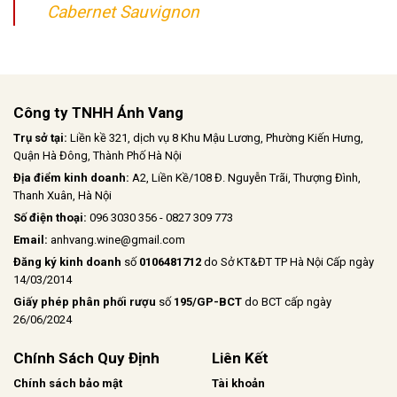
Cabernet Sauvignon
Công ty TNHH Ánh Vang
Trụ sở tại:
Liền kề 321, dịch vụ 8 Khu Mậu Lương, Phường Kiến Hưng,
Quận Hà Đông, Thành Phố Hà Nội
Địa điểm kinh doanh:
A2, Liền Kề/108 Đ. Nguyễn Trãi, Thượng Đình,
Thanh Xuân, Hà Nội
Số điện thoại:
096 3030 356 - 0827 309 773
Email:
anhvang.wine@gmail.com
Đăng ký kinh doanh
số
0106481712
do Sở KT&ĐT TP Hà Nội Cấp ngày
14/03/2014
Giấy phép phân phối rượu
số
195/GP-BCT
do BCT cấp ngày
26/06/2024
Chính Sách Quy Định
Liên Kết
Chính sách bảo mật
Tài khoản