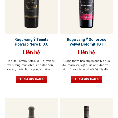
Rượu vang Ý Tenuta
Rượu vang Ý Sonoroso
Polvaro Nero D.O.C
Velvet Dolomiti IGT
Liên hệ
Liên hệ
Tenuta Polvaro Nero D.O.C. quyến rũ
Hương thơm hòa quyện của lý chua
với hương mận chín, anh đào đen,
đỏ, mâm xôi, việt quất, anh đào đỏ
cacao, thuốc lá, cà phê; vị mềm
và chút vanilla từ gỗ sồi. Vị đầy đặn,
mại, tròn đầy, hậu vị đậm đà, ấn
tannin mềm mượt, kết thúc cân
tượng khó quên
bằng. Màu sắc đỏ sâu, đậm đà,
THÊM GIỎ HÀNG
THÊM GIỎ HÀNG
cuốn hút