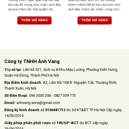
Hương thơm ngọt ngào của các loại
Màu đỏ đậm ánh tím với hương
trái cây đỏ mọng như mận, anh đào
thơm mãnh liệt từ trái cây chín như
và quả mâm xôi, hòa quyện với
anh đào, mâm xôi, mận, cùng chút
hương thơm thoang thoảng của gia
gia vị cay, vani, sô cô la. Vị tròn trịa,
vị và vani. Vị chát mềm mại, tròn
cân bằng, tannin mềm, dư vị dễ
THÊM GIỎ HÀNG
THÊM GIỎ HÀNG
trịa, cân bằng hoàn hảo với vị chua
chịu
nhẹ và vị ngọt của trái cây chín. Hậu
vị kéo dài, ấm áp với hương gỗ sồi
tinh tế
Công ty TNHH Ánh Vang
Trụ sở tại:
Liền kề 321, dịch vụ 8 Khu Mậu Lương, Phường Kiến Hưng,
Quận Hà Đông, Thành Phố Hà Nội
Địa điểm kinh doanh:
A2, Liền Kề/108 Đ. Nguyễn Trãi, Thượng Đình,
Thanh Xuân, Hà Nội
Số điện thoại:
096 3030 356 - 0827 309 773
Email:
anhvang.wine@gmail.com
Đăng ký kinh doanh
số
0106481712
do Sở KT&ĐT TP Hà Nội Cấp ngày
14/03/2014
Giấy phép phân phối rượu
số
195/GP-BCT
do BCT cấp ngày
26/06/2024