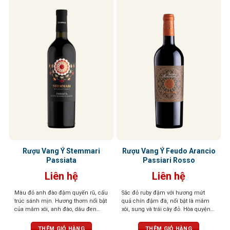
Rượu Vang Ý Stemmari
Rượu Vang Ý Feudo Arancio
Passiata
Passiari Rosso
Liên hệ
Liên hệ
Màu đỏ anh đào đậm quyến rũ, cấu
Sắc đỏ ruby đậm với hương mứt
trúc sánh mịn. Hương thơm nổi bật
quả chín đậm đà, nổi bật là mâm
của mâm xôi, anh đào, dâu đen
xôi, sung và trái cây đỏ. Hòa quyện
quyện cùng violet dịu dàng và tiêu
tinh tế cùng các nốt gia vị nồng nàn
đen cay nồng. Khi rượu “thở” trong
như tiêu đen, quế, thảo mộc khô,
THÊM GIỎ HÀNG
THÊM GIỎ HÀNG