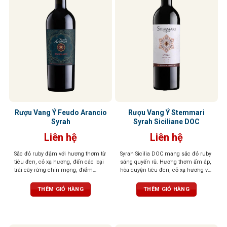
Rượu Vang Ý Feudo Arancio
Rượu Vang Ý Stemmari
Syrah
Syrah Siciliane DOC
Liên hệ
Liên hệ
Sắc đỏ ruby đậm với hương thơm từ
Syrah Sicilia DOC mang sắc đỏ ruby
tiêu đen, cỏ xạ hương, đến các loại
sáng quyến rũ. Hương thơm ấm áp,
trái cây rừng chín mọng, điểm
hòa quyện tiêu đen, cỏ xạ hương và
xuyết một chút hương gỗ tinh tế.
trái cây rừng hoang dã. Vị vang chát
Tannin mềm mượt, tròn đầy cân
mịn như nhung, cân bằng, dễ chịu,
THÊM GIỎ HÀNG
THÊM GIỎ HÀNG
đối, tạo nên một tổng thể hài hòa
hậu vị dài, để lại ấn tượng tinh tế và
trọn vẹn.