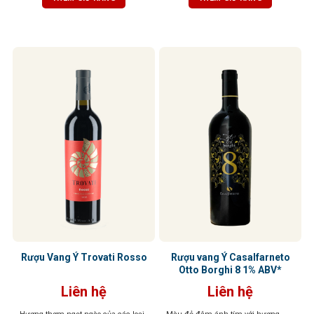
ly, tầng hương vani và thuốc lá tinh
gợi cảm giác ấm áp và hài hòa.
tế sẽ lan tỏa, mang đến hậu vị đậm
Tannin mềm mại, hậu vị kéo dài
đà, tannin mềm mại, độ chua vừa
nhẹ nhàng
phải – tổng thể cân bằng, dễ uống,
kéo dài và khó quên.
Rượu Vang Ý Trovati Rosso
Rượu vang Ý Casalfarneto
Otto Borghi 8 1% ABV*
Liên hệ
Liên hệ