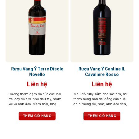
Rượu Vang Ý Terre Disole
Rượu Vang Ý Cantine IL
Novello
Cavaliere Rosso
Liên hệ
Liên hệ
Hương thơm đậm đà của các loại
Màu đỏ ruby sẫm pha sắc tím, mùi
trái cây đỏ tươi như dâu tây, mâm
thơm nồng nàn dai dẳng của quả
xôi và anh đào. Mềm mại, nhẹ
chín mọng đỏ, mứt, anh đào đen,
nhàng với chút ngọt thanh và độ
chà là, quả sung khô và sắc thái
chua nhẹ. Hương vị trái cây tươi
cacao. Hương vị ngọt ngào, ấm áp
THÊM GIỎ HÀNG
THÊM GIỎ HÀNG
mát đặc trưng giúp loại rượu này trở
mà mềm mại. kết thúc được bao
nên dễ uống, phù hợp với nhiều
bọc bởi đặc trưng của hương vị trái
người và không đòi hỏi kinh nghiệm
cây chín với dư vị bền bỉ
thưởng thức rượu vang chuyên sâu​