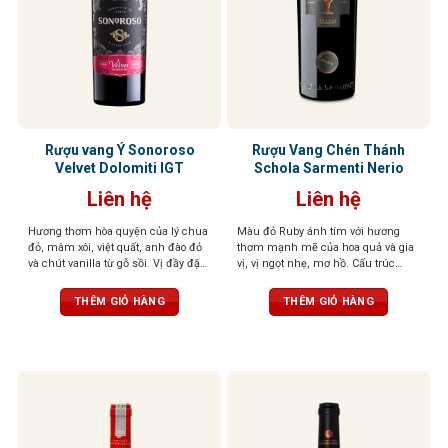
Rượu vang Ý Sonoroso
Rượu Vang Chén Thánh
Velvet Dolomiti IGT
Schola Sarmenti Nerio
Liên hệ
Liên hệ
Hương thơm hòa quyện của lý chua
Màu đỏ Ruby ánh tím với hương
đỏ, mâm xôi, việt quất, anh đào đỏ
thơm mạnh mẽ của hoa quả và gia
và chút vanilla từ gỗ sồi. Vị đầy đặn,
vị, vị ngọt nhẹ, mơ hồ. Cấu trúc
tannin mềm mượt, kết thúc cân
phức tạp, mềm mại như lụa
bằng. Màu sắc đỏ sâu, đậm đà,
THÊM GIỎ HÀNG
THÊM GIỎ HÀNG
cuốn hút