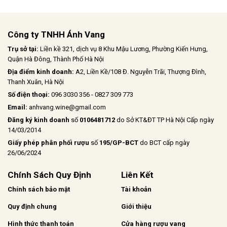
Công ty TNHH Ánh Vang
Trụ sở tại:
Liền kề 321, dịch vụ 8 Khu Mậu Lương, Phường Kiến Hưng,
Quận Hà Đông, Thành Phố Hà Nội
Địa điểm kinh doanh:
A2, Liền Kề/108 Đ. Nguyễn Trãi, Thượng Đình,
Thanh Xuân, Hà Nội
Số điện thoại:
096 3030 356 - 0827 309 773
Email:
anhvang.wine@gmail.com
Đăng ký kinh doanh
số
0106481712
do Sở KT&ĐT TP Hà Nội Cấp ngày
14/03/2014
Giấy phép phân phối rượu
số
195/GP-BCT
do BCT cấp ngày
26/06/2024
Chính Sách Quy Định
Liên Kết
Chính sách bảo mật
Tài khoản
Quy định chung
Giới thiệu
Hình thức thanh toán
Cửa hàng rượu vang