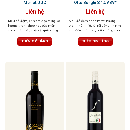
Merlot DOC
Otto Borghi 8 1% ABV*
Liên hệ
Liên hệ
Màu đỏ đậm, ánh tím đặc trưng với
Màu đỏ đậm ánh tím với hương
hương thơm phức hợp của mận
thơm mãnh liệt từ trái cây chín như
chín, mâm xôi, quả việt quất cùng
anh đào, mâm xôi, mận, cùng chút
một chút đinh hương và vani.
gia vị cay, vani, sô cô la. Vị tròn trịa,
Hương vị đậm đà với độ cồn vừa
cân bằng, tannin mềm, dư vị dễ
THÊM GIỎ HÀNG
THÊM GIỎ HÀNG
phải, tannin mịn màng
chịu