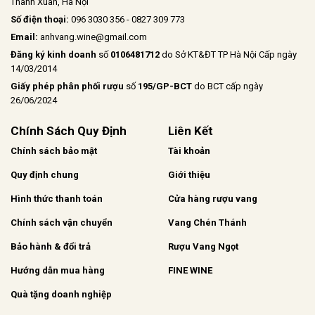
Thanh Xuân, Hà Nội
Số điện thoại:
096 3030 356 - 0827 309 773
Email:
anhvang.wine@gmail.com
Đăng ký kinh doanh
số
0106481712
do Sở KT&ĐT TP Hà Nội Cấp ngày
14/03/2014
Giấy phép phân phối rượu
số
195/GP-BCT
do BCT cấp ngày
26/06/2024
Chính Sách Quy Định
Liên Kết
Chính sách bảo mật
Tài khoản
Quy định chung
Giới thiệu
Hình thức thanh toán
Cửa hàng rượu vang
Chính sách vận chuyển
Vang Chén Thánh
Bảo hành & đổi trả
Rượu Vang Ngọt
Hướng dẫn mua hàng
FINE WINE
Quà tặng doanh nghiệp