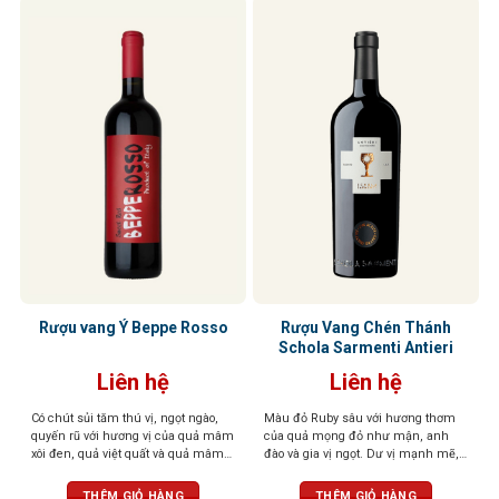
Rượu vang Ý Beppe Rosso
Rượu Vang Chén Thánh
Schola Sarmenti Antieri
Liên hệ
Liên hệ
Có chút sủi tăm thú vị, ngọt ngào,
Màu đỏ Ruby sâu với hương thơm
quyến rũ với hương vị của quả mâm
của quả mọng đỏ như mận, anh
xôi đen, quả việt quất và quả mâm
đào và gia vị ngọt. Dư vị mạnh mẽ,
xôi đỏ
tươi mới và cân bằng, mềm mại và
dẻo dai trên vòm miệng
THÊM GIỎ HÀNG
THÊM GIỎ HÀNG