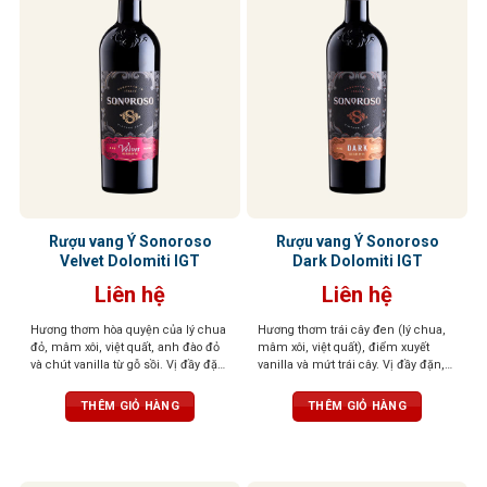
Rượu vang Ý Sonoroso
Rượu vang Ý Sonoroso
Velvet Dolomiti IGT
Dark Dolomiti IGT
Liên hệ
Liên hệ
Hương thơm hòa quyện của lý chua
Hương thơm trái cây đen (lý chua,
đỏ, mâm xôi, việt quất, anh đào đỏ
mâm xôi, việt quất), điểm xuyết
và chút vanilla từ gỗ sồi. Vị đầy đặn,
vanilla và mứt trái cây. Vị đầy đặn,
tannin mềm mượt, kết thúc cân
tannin mượt, cân bằng giữa ngọt và
bằng. Màu sắc đỏ sâu, đậm đà,
chát. Sắc đỏ đậm, cuốn hút và cá
THÊM GIỎ HÀNG
THÊM GIỎ HÀNG
cuốn hút
tính