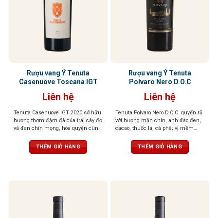
Rượu vang Ý Tenuta
Rượu vang Ý Tenuta
Casenuove Toscana IGT
Polvaro Nero D.O.C
Liên hệ
Liên hệ
Tenuta Casenuove IGT 2020 sở hữu
Tenuta Polvaro Nero D.O.C. quyến rũ
hương thơm đậm đà của trái cây đỏ
với hương mận chín, anh đào đen,
và đen chín mọng, hòa quyện cùng
cacao, thuốc lá, cà phê; vị mềm
sắc thái bạc hà, khoáng chất và gia
mại, tròn đầy, hậu vị đậm đà, ấn
vị cao quý. Vị rượu đậm, tannin
tượng khó quên
THÊM GIỎ HÀNG
THÊM GIỎ HÀNG
mượt mà và cân bằng, để lại hậu vị
kéo dài với chiều sâu và sức sống
nổi bật