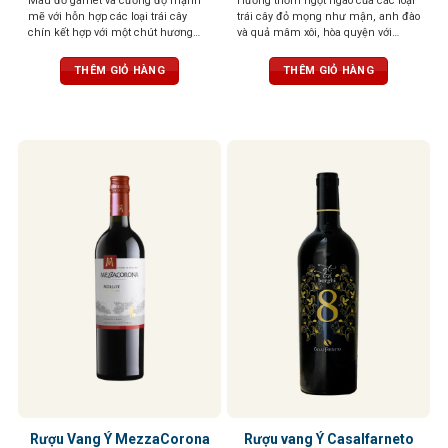
Màu đỏ garnet và cường độ mạnh
Hương thơm ngọt ngào của các loại
mẽ với hỗn hợp các loại trái cây
trái cây đỏ mọng như mận, anh đào
chín kết hợp với một chút hương
và quả mâm xôi, hòa quyện với
thơm của gỗ sồi. Khô, phức tạp và
hương thơm thoang thoảng của gia
có cấu trúc tốt
vị và vani. Vị chát mềm mại, tròn
THÊM GIỎ HÀNG
THÊM GIỎ HÀNG
trịa, cân bằng hoàn hảo với vị chua
nhẹ và vị ngọt của trái cây chín. Hậu
vị kéo dài, ấm áp với hương gỗ sồi
tinh tế
Rượu Vang Ý MezzaCorona
Rượu vang Ý Casalfarneto