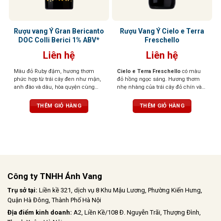
Rượu vang Ý Gran Bericanto
Rượu Vang Ý Cielo e Terra
DOC Colli Berici 1% ABV*
Freschello
Liên hệ
Liên hệ
Màu đỏ Ruby đậm, hương thơm
Cielo e Terra Freschello
có màu
phức hợp từ trái cây đen như mận,
đỏ hồng ngọc sáng. Hương thơm
anh đào và dâu, hòa quyện cùng
nhẹ nhàng của trái cây đỏ chín và
vani, socola và gia vị. Vị đậm đà,
hoa. Hương vị tươi mới, dễ chịu,
thanh lịch, tannin mềm mại, hậu vị
ngọt ngào khi thưởng thức.
THÊM GIỎ HÀNG
THÊM GIỎ HÀNG
ấn tượng
Công ty TNHH Ánh Vang
Trụ sở tại:
Liền kề 321, dịch vụ 8 Khu Mậu Lương, Phường Kiến Hưng,
Quận Hà Đông, Thành Phố Hà Nội
Địa điểm kinh doanh:
A2, Liền Kề/108 Đ. Nguyễn Trãi, Thượng Đình,