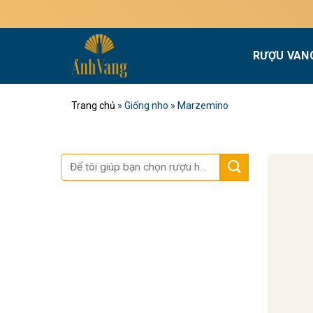
Bỏ
qua
nội
RƯỢU VAN
dung
Trang chủ
»
Giống nho
»
Marzemino
Tìm
kiếm: