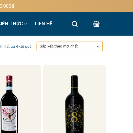
00đ
KIẾN THỨC
LIÊN HỆ
Đã
thị tất cả 4 kết quả
sắp
xếp
theo
mới
nhất