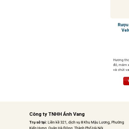
Rượu
Vel
Hương thơ
đỏ, mâm xô
và chút van
tannin mề
bằng. Màu
cuốn hút
Công ty TNHH Ánh Vang
Trụ sở tại:
Liền kề 321, dịch vụ 8 Khu Mậu Lương, Phường
Kiến Hưng, Quận Hà Đông, Thành Phố Hà Nội