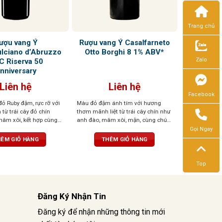
Trang chủ
ượu vang Ý
Rượu vang Ý Casalfarneto
lciano d’Abruzzo
Otto Borghi 8 1% ABV*
Zalo
C Riserva 50
nniversary
Liên hệ
Liên hệ
Facebook
đỏ Ruby đậm, rực rỡ với
Màu đỏ đậm ánh tím với hương
từ trái cây đỏ chín
thơm mãnh liệt từ trái cây chín như
âm xôi, kết hợp cùng
anh đào, mâm xôi, mận, cùng chút
 chút gia vị nhẹ nhàng,
gia vị cay, vani, sô cô la. Vị tròn trịa,
Gọi Ngay
. Vị rượu tròn trịa, cân
cân bằng, tannin mềm, dư vị dễ chịu
ÊM GIỎ HÀNG
THÊM GIỎ HÀNG
u trúc tanin mềm mại,
ài
Top
Đăng Ký Nhận Tin
Đăng ký để nhận những thông tin mới