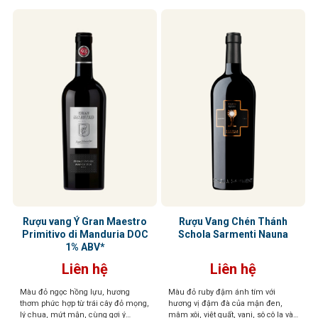
Rượu vang Ý Gran Maestro
Rượu Vang Chén Thánh
Primitivo di Manduria DOC
Schola Sarmenti Nauna
1% ABV*
Liên hệ
Liên hệ
Màu đỏ ngọc hồng lựu, hương
Màu đỏ ruby đậm ánh tím với
thơm phức hợp từ trái cây đỏ mọng,
hương vị đậm đà của mận đen,
lý chua, mứt mận, cùng gợi ý
mâm xôi, việt quất, vani, sô cô la và