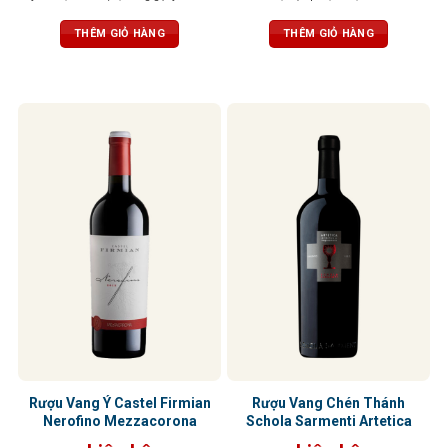
cacao, vani và thuốc lá. Vị đầy đặn,
gia vị. Cấu trúc mạnh mẽ, cân bằng
tròn trịa, tannin mềm mại, ngọt
với vị chát mềm mại và dư vị trái
THÊM GIỎ HÀNG
THÊM GIỎ HÀNG
ngào
cây khô kéo dài
Rượu Vang Ý Castel Firmian
Rượu Vang Chén Thánh
Nerofino Mezzacorona
Schola Sarmenti Artetica