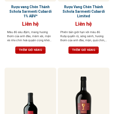
Rượu vang Chén Thánh
Rượu Vang Chén Thánh
Schola Sarmenti Cubardi
Schola Sarmenti Cubardi
1% ABV*
Limited
Liên hệ
Liên hệ
Màu đỏ sâu đậm, mang hương
Phiên bản giới hạn với màu đỏ
thơm của anh đào, mâm xôi, mận
Ruby quyến rũ, sóng sánh, hương
và nho chín hoà quyện cùng khói
thơm của anh đào, mận, quả chín,
thuốc lá, vani và gia vị
thuốc lá, ca cao, cùng hương cà
phê cháy, gỗ sồi, đất, hạnh nhân và
THÊM GIỎ HÀNG
THÊM GIỎ HÀNG
đinh hương. Dư vị sâu lắng, ấn
tượng