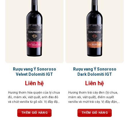
Rượu vang Ý Sonoroso
Rượu vang Ý Sonoroso
Velvet Dolomiti IGT
Dark Dolomiti IGT
Liên hệ
Liên hệ
Hương thơm hòa quyện của lý chua
Hương thơm trái cây đen (lý chua,
đỏ, mâm xôi, việt quất, anh đào đỏ
mâm xôi, việt quất), điểm xuyết
và chút vanilla từ gỗ sồi. Vị đầy đặn,
vanilla và mứt trái cây. Vị đầy đặn,
tannin mềm mượt, kết thúc cân
tannin mượt, cân bằng giữa ngọt và
bằng. Màu sắc đỏ sâu, đậm đà,
chát. Sắc đỏ đậm, cuốn hút và cá
THÊM GIỎ HÀNG
THÊM GIỎ HÀNG
cuốn hút
tính