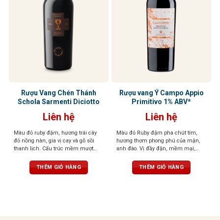
Rượu Vang Chén Thánh
Rượu vang Ý Campo Appio
Schola Sarmenti Diciotto
Primitivo 1% ABV*
Liên hệ
Liên hệ
Màu đỏ ruby đậm, hương trái cây
Màu đỏ Ruby đậm pha chút tím,
đỏ nồng nàn, gia vị cay và gỗ sồi
hương thơm phong phú của mận,
thanh lịch. Cấu trúc mềm mượt
anh đào. Vị đầy đặn, mềm mại,
như nhung, tannin mạnh mẽ, hậu
tannin mượt mà, hậu vị kéo dài dễ
vị kéo dài
chịu
THÊM GIỎ HÀNG
THÊM GIỎ HÀNG