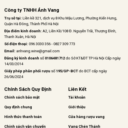
Công ty TNHH Ánh Vang
Trụ sở tại:
Liền kề 321, dịch vụ 8 Khu Mậu Lương, Phường Kiến Hưng,
Quận Hà Đông, Thành Phố Hà Nội
Địa điểm kinh doanh:
A2, Liền Kề/108 Đ. Nguyễn Trãi, Thượng Đình,
Thanh Xuân, Hà Nội
Số điện thoại:
096 3030 356 - 0827 309 773
Email:
anhvang.wine@gmail.com
Đăng ký kinh doanh
số
0106481712
do Sở KT&ĐT TP Hà Nội Cấp ngày
14/03/2014
Giấy phép phân phối rượu
số
195/GP-BCT
do BCT cấp ngày
26/06/2024
Chính Sách Quy Định
Liên Kết
Chính sách bảo mật
Tài khoản
Quy định chung
Giới thiệu
Hình thức thanh toán
Cửa hàng rượu vang
Chính sách vận chuyển
Vang Chén Thánh