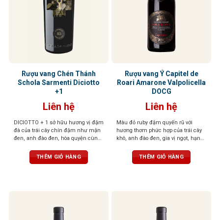
Rượu vang Chén Thánh
Rượu vang Ý Capitel de
Schola Sarmenti Diciotto
Roari Amarone Valpolicella
+1
DOCG
Liên hệ
Liên hệ
DICIOTTO + 1 sở hữu hương vị đậm
Màu đỏ ruby đậm quyến rũ với
đà của trái cây chín đậm như mận
hương thơm phức hợp của trái cây
đen, anh đào đen, hòa quyện cùng
khô, anh đào đen, gia vị ngọt, hạnh
socola đắng và gỗ sồi rang nhẹ. Vị
nhân, điểm chút hồi nhẹ, tạo chiều
rượu mạnh mẽ, tròn đầy, tannin
sâu cuốn hút. Vị rượu đậm đà, dày
THÊM GIỎ HÀNG
THÊM GIỎ HÀNG
mượt mà và hậu vị kéo dài ấm áp,
dặn với trái cây đen, vị đất, thịt đậm
để lại ấn tượng sâu sắc ngay từ
đặc trưng Amarone. Kết thúc kéo
ngụm đầu tiên
dài, mượt mà với độ chua tinh tế,
cấu trúc cân bằng, thanh lịch