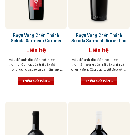
Rượu Vang Chén Thánh
Rượu Vang Chén Thánh
Schola Sarmenti Corimei
Schola Sarmenti Armentino
Liên hệ
Liên hệ
Màu đỏ anh đào đậm với hương
Màu đỏ anh đào đậm với hương
thơm phức hợp của trái cây đỏ
thơm ấn tượng của trái cây chín và
mọng, cùng cacao và vani ấm áp và
cherry đen. Cấu trúc tuyệt đẹp với vị
gia vị cay nhẹ. Vị ngọt, tannin mềm
chín mọng của trái cây cùng tannin
mượt, dư vị cân bằng và thanh lịch
trưởng thành và dẻo dai
THÊM GIỎ HÀNG
THÊM GIỎ HÀNG