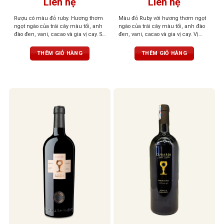
Liên hệ
Liên hệ
Rượu có màu đỏ ruby. Hương thơm
Màu đỏ Ruby với hương thơm ngọt
ngọt ngào của trái cây màu tối, anh
ngào của trái cây màu tối, anh đào
đào đen, vani, cacao và gia vị cay. Sự
đen, vani, cacao và gia vị cay. Vị
hài hòa mang lại cho khứu giác
phong phú, mạnh mẽ, dai dẳng với
cảm nhận tinh tế của trái cây và các
tannin mịn và mượt, cân bằng,
THÊM GIỎ HÀNG
THÊM GIỎ HÀNG
gia vị khác. Hậu vị phong phú,
thanh lịch
mạnh mẽ và dai dẳng với tannin
mịn và mượt mà.