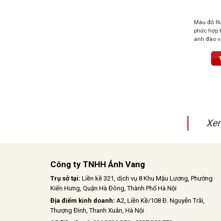
Màu đỏ R
phức hợp t
anh đào v
vani, soco
thanh lịch
ấn tượng
Xem
Công ty TNHH Ánh Vang
Trụ sở tại:
Liền kề 321, dịch vụ 8 Khu Mậu Lương, Phường
Kiến Hưng, Quận Hà Đông, Thành Phố Hà Nội
Địa điểm kinh doanh:
A2, Liền Kề/108 Đ. Nguyễn Trãi,
Thượng Đình, Thanh Xuân, Hà Nội