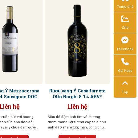
Trang chủ
Zalo
Facebook
Gọi Ngay
ng Ý Mezzacorona
Rượu vang Ý Casalfarneto
Top
t Sauvignon DOC
Otto Borghi 8 1% ABV*
Liên hệ
Liên hệ
 cuốn hút với hương
Màu đỏ đậm ánh tím với hương
nàn của anh đào đỏ,
thơm mãnh liệt từ trái cây chín như
 và lý chua đen, quyện
anh đào, mâm xôi, mận, cùng chút
vani ngọt ngào, cà phê,
gia vị cay, vani, sô cô la. Vị tròn trịa,
tiêu đen. Cấu trúc tốt,
cân bằng, tannin mềm, dư vị dễ chịu