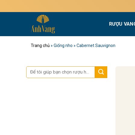
Bỏ
qua
nội
RƯỢU VAN
dung
Trang chủ
»
Giống nho
»
Cabernet Sauvignon
Tìm
kiếm: