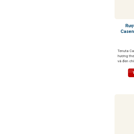
Rượ
Casen
Tenuta Ca
hương thơ
và đen ch
sắc thái b
vị cao quý
mượt mà và
kéo dài vớ
nổi bật