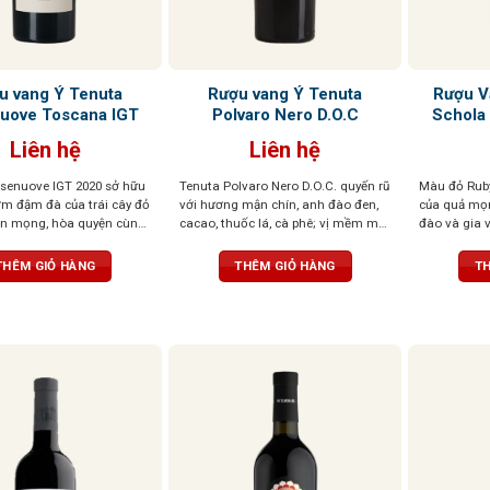
u vang Ý Tenuta
Rượu vang Ý Tenuta
Rượu V
uove Toscana IGT
Polvaro Nero D.O.C
Schola 
Liên hệ
Liên hệ
senuove IGT 2020 sở hữu
Tenuta Polvaro Nero D.O.C. quyến rũ
Màu đỏ Rub
m đậm đà của trái cây đỏ
với hương mận chín, anh đào đen,
của quả mọ
ín mọng, hòa quyện cùng
cacao, thuốc lá, cà phê; vị mềm mại,
đào và gia 
ạc hà, khoáng chất và gia
tròn đầy, hậu vị đậm đà, ấn tượng
tươi mới và
. Vị rượu đậm, tannin
khó quên
dẻo dai trê
THÊM GIỎ HÀNG
THÊM GIỎ HÀNG
TH
 cân bằng, để lại hậu vị
i chiều sâu và sức sống