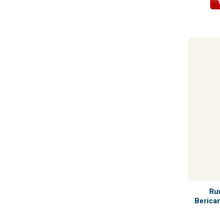
trịa, cân 
nhẹ và vị 
vị kéo dài
tinh tế
Rư
Berican