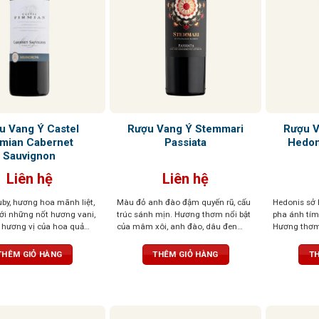
u Vang Ý Castel
Rượu Vang Ý Stemmari
Rượu V
rmian Cabernet
Passiata
Hedon
Sauvignon
Liên hệ
Liên hệ
by, hương hoa mãnh liệt,
Màu đỏ anh đào đậm quyến rũ, cấu
Hedonis sở 
với những nốt hương vani,
trúc sánh mịn. Hương thơm nổi bật
pha ánh tím 
 hương vị của hoa quả
của mâm xôi, anh đào, dâu đen
Hương thơm 
n nhẹ nhàng, lan tỏa.
quyện cùng violet dịu dàng và tiêu
đỏ sấy khô, 
khi kết hợp với những
đen cay nồng. Khi rượu “thở” trong
thoảng hạnh
THÊM GIỎ HÀNG
THÊM GIỎ HÀNG
TH
 thịt đỏ và pho mát dày
ly, tầng hương vani và thuốc lá tinh
tinh tế. Vị v
tế sẽ lan tỏa, mang đến hậu vị đậm
cân bằng, hậ
đà, tannin mềm mại, độ chua vừa
dài.
phải – tổng thể cân bằng, dễ uống,
kéo dài và khó quên.