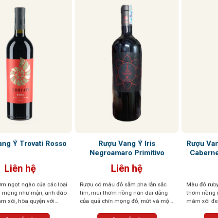
Rượu Vang Ý Iris
Rượu Va
ng Ý Trovati Rosso
Negroamaro Primitivo
Caberne
Liên hệ
Liên hệ
m ngọt ngào của các loại
Rượu có màu đỏ sẫm pha lẫn sắc
Màu đỏ ruby
đỏ mọng như mận, anh đào
tím, mùi thơm nồng nàn dai dẳng
thơm nồng 
m xôi, hòa quyện với
của quả chín mọng đỏ, mứt và một
mâm xôi đen
m thoang thoảng của gia
chút thanh nhẹ của cam thảo. Vị
cùng hương 
. Vị chát mềm mại, tròn
rượu tròn đầy, tannin mạnh mẽ, cân
thuốc lá và 