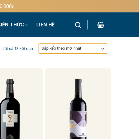
KIẾN THỨC
LIÊN HỆ
Đã
hị tất cả 13 kết quả
sắp
xếp
theo
mới
nhất