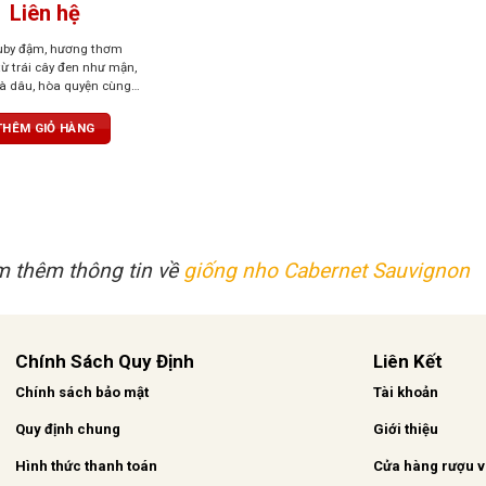
Liên hệ
uby đậm, hương thơm
ừ trái cây đen như mận,
à dâu, hòa quyện cùng
la và gia vị. Vị đậm đà,
, tannin mềm mại, hậu vị
THÊM GIỎ HÀNG
 thêm thông tin về
giống nho Cabernet Sauvignon
Chính Sách Quy Định
Liên Kết
Chính sách bảo mật
Tài khoản
Quy định chung
Giới thiệu
Hình thức thanh toán
Cửa hàng rượu 