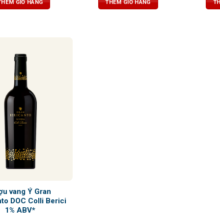
THÊM GIỎ HÀNG
THÊM GIỎ HÀNG
TH
bằng hoàn hảo với vị chua
bằng tuyệt vời
tannin mềm 
ngọt của trái cây chín. Hậu
dư vị sâu lắ
, ấm áp với hương gỗ sồi
ợu vang Ý Gran
to DOC Colli Berici
1% ABV*