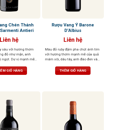
ang Chén Thánh
Rượu Vang Ý Barone
Sarmenti Antieri
D’Albius
Liên hệ
Liên hệ
y sâu với hương thơm
Màu đỏ ruby đậm pha chút ánh tím
ng đỏ như mận, anh
với hương thơm mạnh mẽ của quả
vị ngọt. Dư vị mạnh mẽ,
mâm xôi, dâu tây, anh đào đen và
 cân bằng, mềm mại và
lựu, kết hợp với gia vị và vani thanh
n vòm miệng
lịch. Cân bằng giữa vị chua và ngọt,
ÊM GIỎ HÀNG
THÊM GIỎ HÀNG
mang lại trải nghiệm êm ái và tươi
mát.