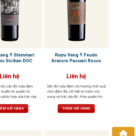
ang Ý Stemmari
Rượu Vang Ý Feudo
is Sicilian DOC
Arancio Passiari Rosso
Liên hệ
Liên hệ
hữu sắc đỏ ruby đậm
Sắc đỏ ruby đậm với hương mứt quả
huyền bí, quyến rũ.
chín đậm đà, nổi bật là mâm xôi,
phức hợp của trái cây
sung và trái cây đỏ. Hòa quyện tinh
hồi, gia vị ngọt, thoang
tế cùng các nốt gia vị nồng nàn
 nhân, vani và thuốc lá
như tiêu đen, quế, thảo mộc khô, gợi
ÊM GIỎ HÀNG
THÊM GIỎ HÀNG
ang tròn trịa, chát êm,
cảm giác ấm áp và hài hòa. Tannin
u vị ngọt dịu và kéo
mềm mại, hậu vị kéo dài nhẹ nhàng