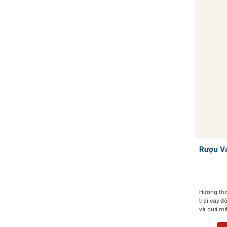
Rượu Va
Hương thơ
trái cây 
và quả mâ
hương thơ
vị và vani