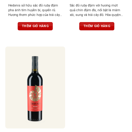
Hedonis sở hữu sắc đỏ ruby đậm
Sắc đỏ ruby đậm với hương mứt
pha ánh tím huyền bí, quyến rũ.
quả chín đậm đà, nổi bật là mâm
Hương thơm phức hợp của trái cây
xôi, sung và trái cây đỏ. Hòa quyện
đỏ sấy khô, hồi, gia vị ngọt, thoang
tinh tế cùng các nốt gia vị nồng nàn
thoảng hạnh nhân, vani và thuốc lá
như tiêu đen, quế, thảo mộc khô,
THÊM GIỎ HÀNG
THÊM GIỎ HÀNG
tinh tế. Vị vang tròn trịa, chát êm,
gợi cảm giác ấm áp và hài hòa.
cân bằng, hậu vị ngọt dịu và kéo dài.
Tannin mềm mại, hậu vị kéo dài
nhẹ nhàng