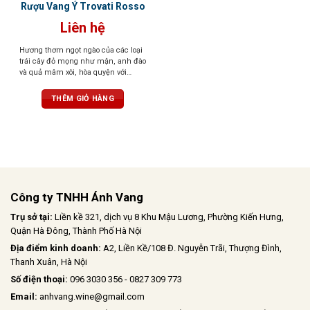
Rượu Vang Ý Trovati Rosso
Liên hệ
Hương thơm ngọt ngào của các loại
trái cây đỏ mọng như mận, anh đào
và quả mâm xôi, hòa quyện với
hương thơm thoang thoảng của gia
vị và vani. Vị chát mềm mại, tròn
THÊM GIỎ HÀNG
trịa, cân bằng hoàn hảo với vị chua
nhẹ và vị ngọt của trái cây chín. Hậu
vị kéo dài, ấm áp với hương gỗ sồi
tinh tế
Công ty TNHH Ánh Vang
Trụ sở tại:
Liền kề 321, dịch vụ 8 Khu Mậu Lương, Phường Kiến Hưng,
Quận Hà Đông, Thành Phố Hà Nội
Địa điểm kinh doanh:
A2, Liền Kề/108 Đ. Nguyễn Trãi, Thượng Đình,
Thanh Xuân, Hà Nội
Số điện thoại:
096 3030 356 - 0827 309 773
Email:
anhvang.wine@gmail.com