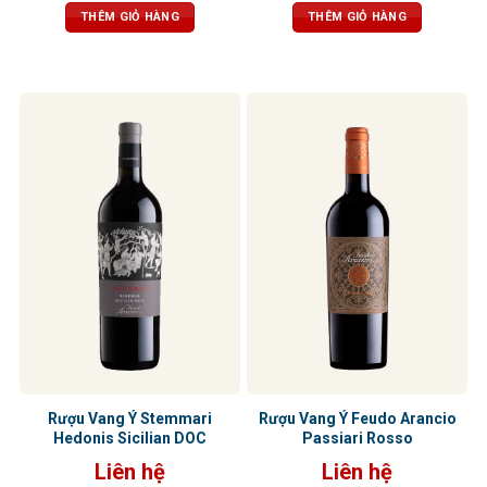
mịn như nhung, cân bằng, dễ chịu,
đen cay nồng. Khi rượu “thở” trong
THÊM GIỎ HÀNG
THÊM GIỎ HÀNG
hậu vị dài, để lại ấn tượng tinh tế và
ly, tầng hương vani và thuốc lá tinh
trọn vẹn.
tế sẽ lan tỏa, mang đến hậu vị đậm
đà, tannin mềm mại, độ chua vừa
phải – tổng thể cân bằng, dễ uống,
kéo dài và khó quên.
Rượu Vang Ý Stemmari
Rượu Vang Ý Feudo Arancio
Hedonis Sicilian DOC
Passiari Rosso
Liên hệ
Liên hệ