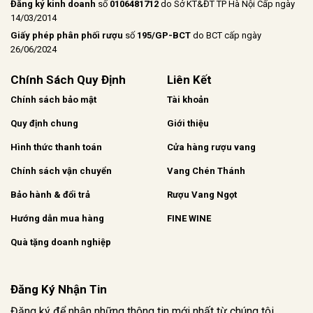
Đăng ký kinh doanh
số
0106481712
do Sở KT&ĐT TP Hà Nội Cấp ngày
14/03/2014
Giấy phép phân phối rượu
số
195/GP-BCT
do BCT cấp ngày
26/06/2024
Chính Sách Quy Định
Liên Kết
Chính sách bảo mật
Tài khoản
Quy định chung
Giới thiệu
Hình thức thanh toán
Cửa hàng rượu vang
Chính sách vận chuyển
Vang Chén Thánh
Bảo hành & đổi trả
Rượu Vang Ngọt
Hướng dẫn mua hàng
FINE WINE
Quà tặng doanh nghiệp
Đăng Ký Nhận Tin
Đăng ký để nhận những thông tin mới nhất từ chúng tôi