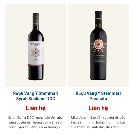
Rượu Vang Ý Stemmari
Rượu Vang Ý Stemmari
Syrah Siciliane DOC
Passiata
Liên hệ
Liên hệ
Syrah Sicilia DOC mang sắc đỏ ruby
Màu đỏ anh đào đậm quyến rũ, cấu
sáng quyến rũ. Hương thơm ấm áp,
trúc sánh mịn. Hương thơm nổi bật
hòa quyện tiêu đen, cỏ xạ hương và
của mâm xôi, anh đào, dâu đen
trái cây rừng hoang dã. Vị vang chát
quyện cùng violet dịu dàng và tiêu