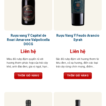
Rượu vang Ý Capitel de
Rượu Vang Ý Feudo Arancio
Roari Amarone Valpolicella
Syrah
DOCG
Liên hệ
Liên hệ
Màu đỏ ruby đậm quyến rũ với
Sắc đỏ ruby đậm với hương thơm từ
hương thơm phức hợp của trái cây
tiêu đen, cỏ xạ hương, đến các loại
khô, anh đào đen, gia vị ngọt, hạnh
trái cây rừng chín mọng, điểm
nhân, điểm chút hồi nhẹ, tạo chiều
xuyết một chút hương gỗ tinh tế.
sâu cuốn hút. Vị rượu đậm đà, dày
Tannin mềm mượt, tròn đầy cân
THÊM GIỎ HÀNG
THÊM GIỎ HÀNG
dặn với trái cây đen, vị đất, thịt đậm
đối, tạo nên một tổng thể hài hòa
đặc trưng Amarone. Kết thúc kéo
dài, mượt mà với độ chua tinh tế,
cấu trúc cân bằng, thanh lịch