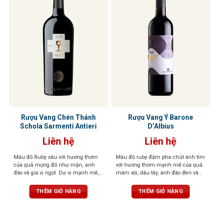
Rượu Vang Chén Thánh
Rượu Vang Ý Barone
Schola Sarmenti Antieri
D’Albius
Liên hệ
Liên hệ
Màu đỏ Ruby sâu với hương thơm
Màu đỏ ruby đậm pha chút ánh tím
của quả mọng đỏ như mận, anh
với hương thơm mạnh mẽ của quả
đào và gia vị ngọt. Dư vị mạnh mẽ,
mâm xôi, dâu tây, anh đào đen và
tươi mới và cân bằng, mềm mại và
lựu, kết hợp với gia vị và vani thanh
dẻo dai trên vòm miệng
lịch. Cân bằng giữa vị chua và ngọt,
THÊM GIỎ HÀNG
THÊM GIỎ HÀNG
mang lại trải nghiệm êm ái và tươi
mát.