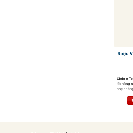
Rượu V
Cielo e T
đỏ hồng 
nhẹ nhàng 
hoa. Hương
ngọt ngào