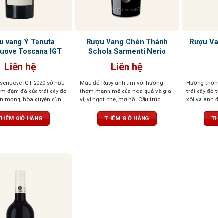
u vang Ý Tenuta
Rượu Vang Chén Thánh
Rượu Va
uove Toscana IGT
Schola Sarmenti Nerio
Liên hệ
Liên hệ
senuove IGT 2020 sở hữu
Màu đỏ Ruby ánh tím với hương
Hương thơm
m đậm đà của trái cây đỏ
thơm mạnh mẽ của hoa quả và gia
trái cây đỏ
ín mọng, hòa quyện cùng
vị, vị ngọt nhẹ, mơ hồ. Cấu trúc
xôi và anh 
ạc hà, khoáng chất và gia
phức tạp, mềm mại như lụa
nhàng với c
. Vị rượu đậm, tannin
chua nhẹ. Hư
THÊM GIỎ HÀNG
THÊM GIỎ HÀNG
TH
 cân bằng, để lại hậu vị
mát đặc trưn
i chiều sâu và sức sống
nên dễ uống
người và kh
nghiệm thư
chuyên sâu​