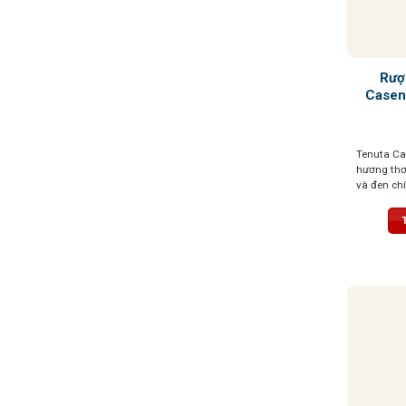
Rượ
Casen
Tenuta Ca
hương thơ
và đen ch
sắc thái b
vị cao quý
mượt mà và
kéo dài vớ
nổi bật