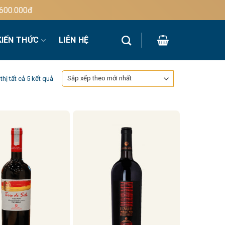
000đ
KIẾN THỨC
LIÊN HỆ
Đã
thị tất cả 5 kết quả
sắp
xếp
theo
mới
nhất