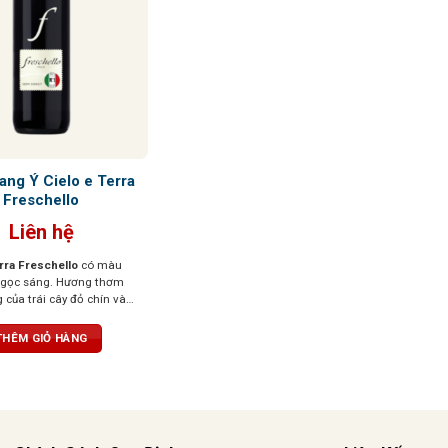
ang Ý Cielo e Terra
Freschello
Liên hệ
erra Freschello
có màu
ngọc sáng. Hương thơm
của trái cây đỏ chín và
 vị tươi mới, dễ chịu,
 khi thưởng thức.
THÊM GIỎ HÀNG