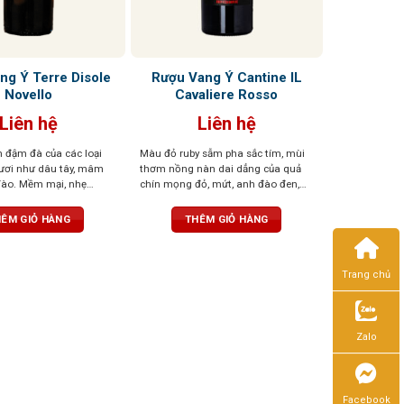
ng Ý Terre Disole
Rượu Vang Ý Cantine IL
Novello
Cavaliere Rosso
Liên hệ
Liên hệ
 đậm đà của các loại
Màu đỏ ruby sẫm pha sắc tím, mùi
 tươi như dâu tây, mâm
thơm nồng nàn dai dẳng của quả
đào. Mềm mại, nhẹ
chín mọng đỏ, mứt, anh đào đen,
hút ngọt thanh và độ
chà là, quả sung khô và sắc thái
ơng vị trái cây tươi
cacao. Hương vị ngọt ngào, ấm áp
ÊM GIỎ HÀNG
THÊM GIỎ HÀNG
g giúp loại rượu này trở
mà mềm mại. kết thúc được bao
, phù hợp với nhiều
bọc bởi đặc trưng của hương vị trái
ông đòi hỏi kinh
cây chín với dư vị bền bỉ
Trang chủ
ởng thức rượu vang
Zalo
Facebook