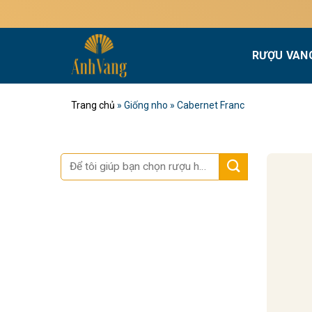
Bỏ
qua
nội
RƯỢU VAN
dung
Trang chủ
»
Giống nho
»
Cabernet Franc
Tìm
kiếm: