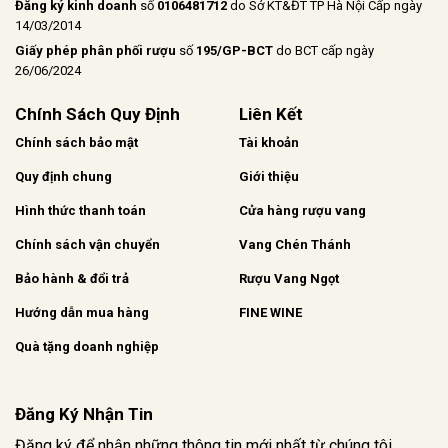
Đăng ký kinh doanh
số
0106481712
do Sở KT&ĐT TP Hà Nội Cấp ngày
14/03/2014
Giấy phép phân phối rượu
số
195/GP-BCT
do BCT cấp ngày
26/06/2024
Chính Sách Quy Định
Liên Kết
Chính sách bảo mật
Tài khoản
Quy định chung
Giới thiệu
Hình thức thanh toán
Cửa hàng rượu vang
Chính sách vận chuyển
Vang Chén Thánh
Bảo hành & đổi trả
Rượu Vang Ngọt
Hướng dẫn mua hàng
FINE WINE
Quà tặng doanh nghiệp
Đăng Ký Nhận Tin
Đăng ký để nhận những thông tin mới nhất từ chúng tôi