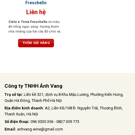
Freschello
Liên hệ
Cielo e Terra Freschello
có màu
đỏ hồng ngọc sáng. Hương thơm
nhẹ nhàng của trái cây đỏ chín và
hoa. Hương vị tươi mới, dễ chịu,
ngọt ngào khi thưởng thức.
THÊM GIỎ HÀNG
Công ty TNHH Ánh Vang
Trụ sở tại:
Liền kề 321, dịch vụ 8 Khu Mậu Lương, Phường Kiến Hưng,
Quận Hà Đông, Thành Phố Hà Nội
Địa điểm kinh doanh:
A2, Liền Kề/108 Đ. Nguyễn Trãi, Thượng Đình,
Thanh Xuân, Hà Nội
Số điện thoại:
096 3030 356 - 0827 309 773
Email:
anhvang.wine@gmail.com