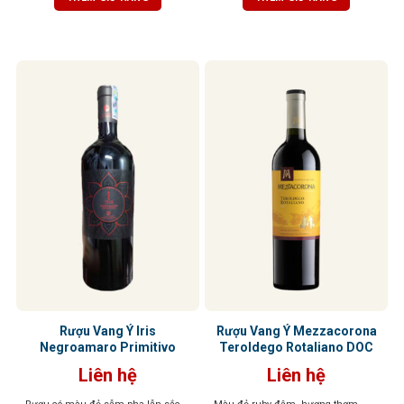
tinh tế. Vị vang tròn trịa, chát êm,
gợi cảm giác ấm áp và hài hòa.
cân bằng, hậu vị ngọt dịu và kéo dài.
Tannin mềm mại, hậu vị kéo dài
nhẹ nhàng
Rượu Vang Ý Iris
Rượu Vang Ý Mezzacorona
Negroamaro Primitivo
Teroldego Rotaliano DOC
Liên hệ
Liên hệ