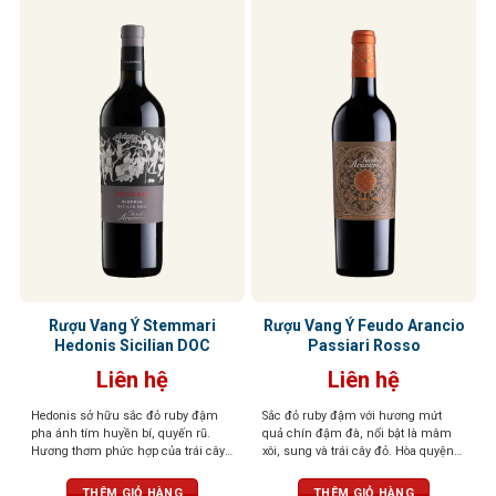
Rượu Vang Ý Stemmari
Rượu Vang Ý Feudo Arancio
Hedonis Sicilian DOC
Passiari Rosso
Liên hệ
Liên hệ
Hedonis sở hữu sắc đỏ ruby đậm
Sắc đỏ ruby đậm với hương mứt
pha ánh tím huyền bí, quyến rũ.
quả chín đậm đà, nổi bật là mâm
Hương thơm phức hợp của trái cây
xôi, sung và trái cây đỏ. Hòa quyện
đỏ sấy khô, hồi, gia vị ngọt, thoang
tinh tế cùng các nốt gia vị nồng nàn
thoảng hạnh nhân, vani và thuốc lá
như tiêu đen, quế, thảo mộc khô,
THÊM GIỎ HÀNG
THÊM GIỎ HÀNG