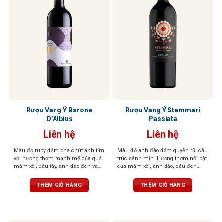
Rượu Vang Ý Barone
Rượu Vang Ý Stemmari
D’Albius
Passiata
Liên hệ
Liên hệ
Màu đỏ ruby đậm pha chút ánh tím
Màu đỏ anh đào đậm quyến rũ, cấu
với hương thơm mạnh mẽ của quả
trúc sánh mịn. Hương thơm nổi bật
mâm xôi, dâu tây, anh đào đen và
của mâm xôi, anh đào, dâu đen
lựu, kết hợp với gia vị và vani thanh
quyện cùng violet dịu dàng và tiêu
lịch. Cân bằng giữa vị chua và ngọt,
đen cay nồng. Khi rượu “thở” trong
THÊM GIỎ HÀNG
THÊM GIỎ HÀNG
mang lại trải nghiệm êm ái và tươi
ly, tầng hương vani và thuốc lá tinh
mát.
tế sẽ lan tỏa, mang đến hậu vị đậm
đà, tannin mềm mại, độ chua vừa
phải – tổng thể cân bằng, dễ uống,
kéo dài và khó quên.