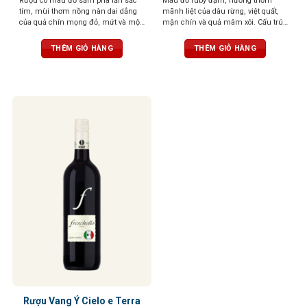
Rượu có màu đỏ sẫm pha lẫn sắc
Màu đỏ ruby đậm, hương thơm
tím, mùi thơm nồng nàn dai dẳng
mãnh liệt của dâu rừng, việt quất,
của quả chín mọng đỏ, mứt và một
mận chín và quả mâm xôi. Cấu trúc
chút thanh nhẹ của cam thảo. Vị
chặt chẽ, tannin mềm, kết thúc tròn
rượu tròn đầy, tannin mạnh mẽ,
trịa và hậu vị ấn tượng trong vòm
THÊM GIỎ HÀNG
THÊM GIỎ HÀNG
cân bằng tuyệt vời
miệng
Rượu Vang Ý Cielo e Terra