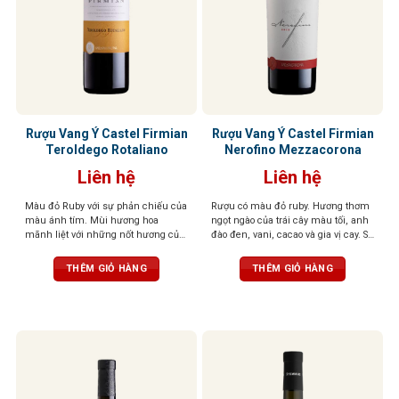
Rượu Vang Ý Castel Firmian
Rượu Vang Ý Castel Firmian
Teroldego Rotaliano
Nerofino Mezzacorona
Liên hệ
Liên hệ
Màu đỏ Ruby với sự phản chiếu của
Rượu có màu đỏ ruby. Hương thơm
màu ánh tím. Mùi hương hoa
ngọt ngào của trái cây màu tối, anh
mãnh liệt với những nốt hương của
đào đen, vani, cacao và gia vị cay. Sự
quả dại, đặc biệt là quả việt quất,
hài hòa mang lại cho khứu giác
dâu đen, quả mâm xôi
cảm nhận tinh tế của trái cây và các
THÊM GIỎ HÀNG
THÊM GIỎ HÀNG
gia vị khác. Hậu vị phong phú,
mạnh mẽ và dai dẳng với tannin
mịn và mượt mà.