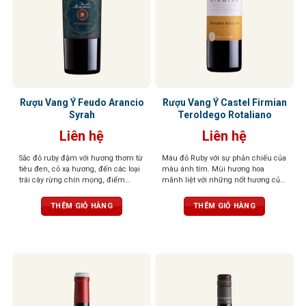
Rượu Vang Ý Feudo Arancio
Rượu Vang Ý Castel Firmian
Syrah
Teroldego Rotaliano
Liên hệ
Liên hệ
Sắc đỏ ruby đậm với hương thơm từ
Màu đỏ Ruby với sự phản chiếu của
tiêu đen, cỏ xạ hương, đến các loại
màu ánh tím. Mùi hương hoa
trái cây rừng chín mọng, điểm
mãnh liệt với những nốt hương của
xuyết một chút hương gỗ tinh tế.
quả dại, đặc biệt là quả việt quất,
Tannin mềm mượt, tròn đầy cân
dâu đen, quả mâm xôi
THÊM GIỎ HÀNG
THÊM GIỎ HÀNG
đối, tạo nên một tổng thể hài hòa