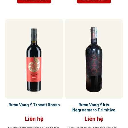
ly, tầng hương vani và thuốc lá tinh
gợi cảm giác ấm áp và hài hòa.
tế sẽ lan tỏa, mang đến hậu vị đậm
Tannin mềm mại, hậu vị kéo dài
đà, tannin mềm mại, độ chua vừa
nhẹ nhàng
phải – tổng thể cân bằng, dễ uống,
kéo dài và khó quên.
Rượu Vang Ý Trovati Rosso
Rượu Vang Ý Iris
Negroamaro Primitivo
Liên hệ
Liên hệ