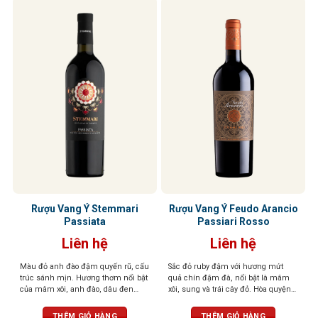
Rượu Vang Ý Stemmari
Rượu Vang Ý Feudo Arancio
Passiata
Passiari Rosso
Liên hệ
Liên hệ
Màu đỏ anh đào đậm quyến rũ, cấu
Sắc đỏ ruby đậm với hương mứt
trúc sánh mịn. Hương thơm nổi bật
quả chín đậm đà, nổi bật là mâm
của mâm xôi, anh đào, dâu đen
xôi, sung và trái cây đỏ. Hòa quyện
quyện cùng violet dịu dàng và tiêu
tinh tế cùng các nốt gia vị nồng nàn
đen cay nồng. Khi rượu “thở” trong
như tiêu đen, quế, thảo mộc khô,
THÊM GIỎ HÀNG
THÊM GIỎ HÀNG