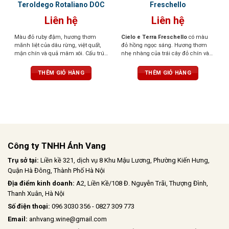
Teroldego Rotaliano DOC
Freschello
Liên hệ
Liên hệ
Màu đỏ ruby đậm, hương thơm
Cielo e Terra Freschello
có màu
mãnh liệt của dâu rừng, việt quất,
đỏ hồng ngọc sáng. Hương thơm
mận chín và quả mâm xôi. Cấu trúc
nhẹ nhàng của trái cây đỏ chín và
chặt chẽ, tannin mềm, kết thúc tròn
hoa. Hương vị tươi mới, dễ chịu,
trịa và hậu vị ấn tượng trong vòm
ngọt ngào khi thưởng thức.
THÊM GIỎ HÀNG
THÊM GIỎ HÀNG
miệng
Công ty TNHH Ánh Vang
Trụ sở tại:
Liền kề 321, dịch vụ 8 Khu Mậu Lương, Phường Kiến Hưng,
Quận Hà Đông, Thành Phố Hà Nội
Địa điểm kinh doanh:
A2, Liền Kề/108 Đ. Nguyễn Trãi, Thượng Đình,
Thanh Xuân, Hà Nội
Số điện thoại:
096 3030 356 - 0827 309 773
Email:
anhvang.wine@gmail.com