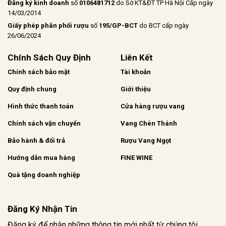
Đăng ký kinh doanh
số
0106481712
do Sở KT&ĐT TP Hà Nội Cấp ngày
14/03/2014
Giấy phép phân phối rượu
số
195/GP-BCT
do BCT cấp ngày
26/06/2024
Chính Sách Quy Định
Liên Kết
Chính sách bảo mật
Tài khoản
Quy định chung
Giới thiệu
Hình thức thanh toán
Cửa hàng rượu vang
Chính sách vận chuyển
Vang Chén Thánh
Bảo hành & đổi trả
Rượu Vang Ngọt
Hướng dẫn mua hàng
FINE WINE
Quà tặng doanh nghiệp
Đăng Ký Nhận Tin
Đăng ký để nhận những thông tin mới nhất từ chúng tôi