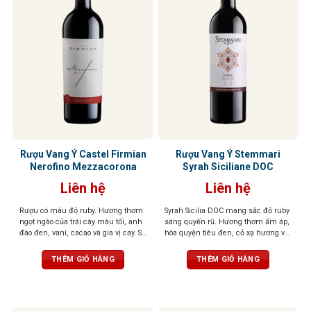
Rượu Vang Ý Castel Firmian
Rượu Vang Ý Stemmari
Nerofino Mezzacorona
Syrah Siciliane DOC
Liên hệ
Liên hệ
Rượu có màu đỏ ruby. Hương thơm
Syrah Sicilia DOC mang sắc đỏ ruby
ngọt ngào của trái cây màu tối, anh
sáng quyến rũ. Hương thơm ấm áp,
đào đen, vani, cacao và gia vị cay. Sự
hòa quyện tiêu đen, cỏ xạ hương và
hài hòa mang lại cho khứu giác
trái cây rừng hoang dã. Vị vang chát
cảm nhận tinh tế của trái cây và các
mịn như nhung, cân bằng, dễ chịu,
THÊM GIỎ HÀNG
THÊM GIỎ HÀNG
gia vị khác. Hậu vị phong phú,
hậu vị dài, để lại ấn tượng tinh tế và
mạnh mẽ và dai dẳng với tannin
trọn vẹn.
mịn và mượt mà.