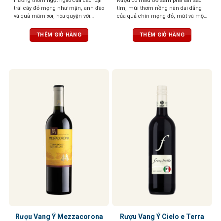
Hương thơm ngọt ngào của các loại
Rượu có màu đỏ sẫm pha lẫn sắc
trái cây đỏ mọng như mận, anh đào
tím, mùi thơm nồng nàn dai dẳng
và quả mâm xôi, hòa quyện với
của quả chín mọng đỏ, mứt và một
hương thơm thoang thoảng của gia
chút thanh nhẹ của cam thảo. Vị
vị và vani. Vị chát mềm mại, tròn
rượu tròn đầy, tannin mạnh mẽ,
THÊM GIỎ HÀNG
THÊM GIỎ HÀNG
trịa, cân bằng hoàn hảo với vị chua
cân bằng tuyệt vời
nhẹ và vị ngọt của trái cây chín. Hậu
vị kéo dài, ấm áp với hương gỗ sồi
tinh tế
Rượu Vang Ý Mezzacorona
Rượu Vang Ý Cielo e Terra