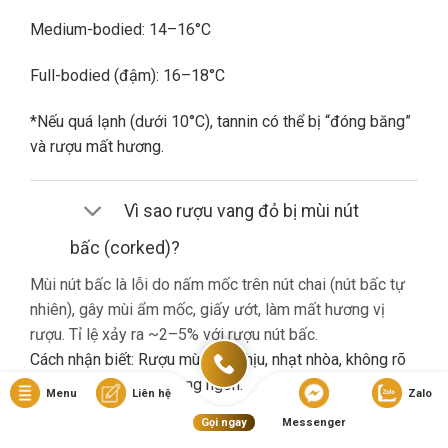
Medium-bodied: 14–16°C
Full-bodied (đậm): 16–18°C
*Nếu quá lạnh (dưới 10°C), tannin có thể bị “đóng băng”
và rượu mất hương.
Vì sao rượu vang đỏ bị mùi nút
bấc (corked)?
Mùi nút bấc là lỗi do nấm mốc trên nút chai (nút bấc tự
nhiên), gây mùi ẩm mốc, giấy ướt, làm mất hương vị
rượu. Tỉ lệ xảy ra ~2–5% với rượu nút bấc.
Cách nhận biết: Rượu mùi khó chịu, nhạt nhòa, không rõ
hương trái cây dù là vang ngon.
Menu
Liên hệ
Zalo
Gọi ngay
Messenger
Nếu gặp lỗi này, bạn nên liên hệ cửa hàng đổi trả (nếu có