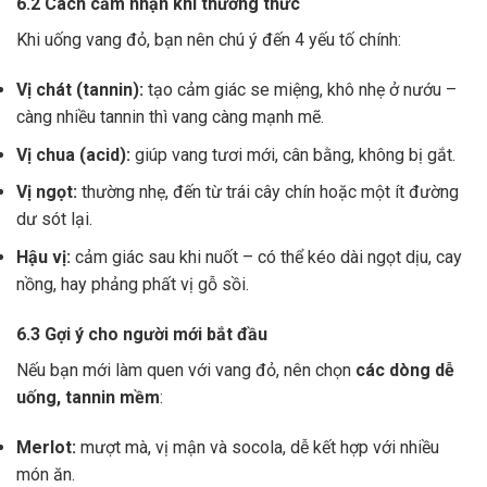
6.2 Cách cảm nhận khi thưởng thức
Khi uống vang đỏ, bạn nên chú ý đến 4 yếu tố chính:
Vị chát (tannin):
tạo cảm giác se miệng, khô nhẹ ở nướu –
càng nhiều tannin thì vang càng mạnh mẽ.
Vị chua (acid):
giúp vang tươi mới, cân bằng, không bị gắt.
Vị ngọt:
thường nhẹ, đến từ trái cây chín hoặc một ít đường
dư sót lại.
Hậu vị:
cảm giác sau khi nuốt – có thể kéo dài ngọt dịu, cay
nồng, hay phảng phất vị gỗ sồi.
6.3 Gợi ý cho người mới bắt đầu
Nếu bạn mới làm quen với vang đỏ, nên chọn
các dòng dễ
uống, tannin mềm
:
Merlot:
mượt mà, vị mận và socola, dễ kết hợp với nhiều
món ăn.