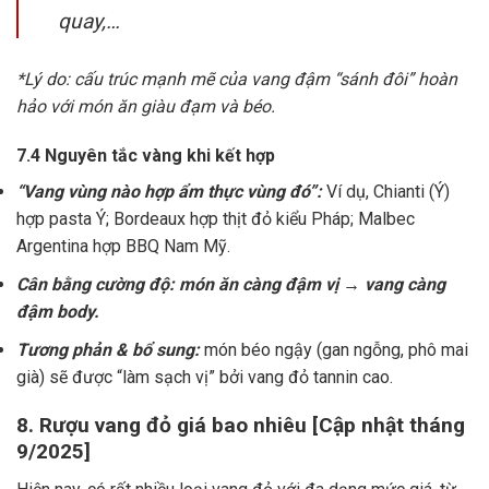
quay,…
*Lý do: cấu trúc mạnh mẽ của vang đậm “sánh đôi” hoàn
hảo với món ăn giàu đạm và béo.
7.4 Nguyên tắc vàng khi kết hợp
“Vang vùng nào hợp ẩm thực vùng đó”:
Ví dụ, Chianti (Ý)
hợp pasta Ý; Bordeaux hợp thịt đỏ kiểu Pháp; Malbec
Argentina hợp BBQ Nam Mỹ.
Cân bằng cường độ: món ăn càng đậm vị → vang càng
đậm body.
Tương phản & bổ sung:
món béo ngậy (gan ngỗng, phô mai
già) sẽ được “làm sạch vị” bởi vang đỏ tannin cao.
8. Rượu vang đỏ giá bao nhiêu [Cập nhật tháng
9/2025]