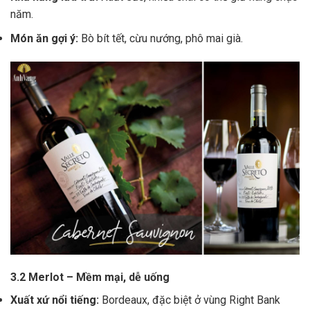
năm.
Món ăn gợi ý:
Bò bít tết, cừu nướng, phô mai già.
3.2 Merlot – Mềm mại, dễ uống
Xuất xứ nổi tiếng:
Bordeaux, đặc biệt ở vùng Right Bank