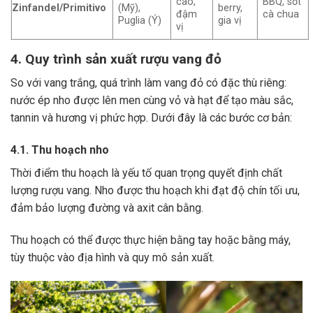
cao,
BBQ, sốt
Zinfandel/Primitivo
(Mỹ),
berry,
đậm
cà chua
Puglia (Ý)
gia vị
vị
4. Quy trình sản xuất rượu vang đỏ
So với vang trắng, quá trình làm vang đỏ có đặc thù riêng:
nước ép nho được lên men cùng vỏ và hạt để tạo màu sắc,
tannin và hương vị phức hợp. Dưới đây là các bước cơ bản:
4.1. Thu hoạch nho
Thời điểm thu hoạch là yếu tố quan trọng quyết định chất
lượng rượu vang. Nho được thu hoạch khi đạt độ chín tối ưu,
đảm bảo lượng đường và axit cân bằng.
Thu hoạch có thể được thực hiện bằng tay hoặc bằng máy,
tùy thuộc vào địa hình và quy mô sản xuất.