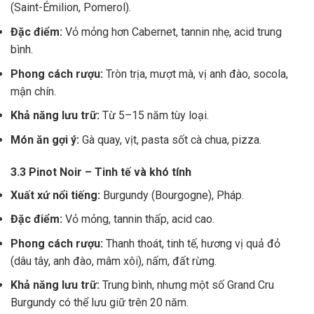
(Saint-Émilion, Pomerol).
Đặc điểm:
Vỏ mỏng hơn Cabernet, tannin nhẹ, acid trung
bình.
Phong cách rượu:
Tròn trịa, mượt mà, vị anh đào, socola,
mận chín.
Khả năng lưu trữ:
Từ 5–15 năm tùy loại.
Món ăn gợi ý:
Gà quay, vịt, pasta sốt cà chua, pizza.
3.3 Pinot Noir – Tinh tế và khó tính
Xuất xứ nổi tiếng:
Burgundy (Bourgogne), Pháp.
Đặc điểm:
Vỏ mỏng, tannin thấp, acid cao.
Phong cách rượu:
Thanh thoát, tinh tế, hương vị quả đỏ
(dâu tây, anh đào, mâm xôi), nấm, đất rừng.
Khả năng lưu trữ:
Trung bình, nhưng một số Grand Cru
Burgundy có thể lưu giữ trên 20 năm.