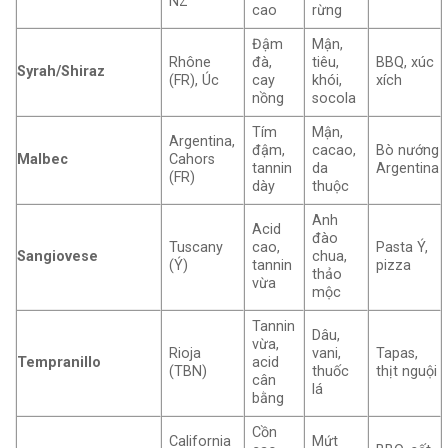
NZ
cao
rừng
Đậm
Mận,
Rhône
đà,
tiêu,
BBQ, xúc
Syrah/Shiraz
(FR), Úc
cay
khói,
xích
nồng
socola
Tím
Mận,
Argentina,
đậm,
cacao,
Bò nướng
Malbec
Cahors
tannin
da
Argentina
(FR)
dày
thuộc
Anh
Acid
đào
Tuscany
cao,
Pasta Ý,
Sangiovese
chua,
(Ý)
tannin
pizza
thảo
vừa
mộc
Tannin
Dâu,
vừa,
Rioja
vani,
Tapas,
Tempranillo
acid
(TBN)
thuốc
thịt nguội
cân
lá
bằng
Cồn
California
Mứt