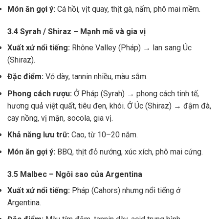
Món ăn gợi ý:
Cá hồi, vịt quay, thịt gà, nấm, phô mai mềm.
3.4 Syrah / Shiraz – Mạnh mẽ và gia vị
Xuất xứ nổi tiếng:
Rhône Valley (Pháp) → lan sang Úc
(Shiraz).
Đặc điểm:
Vỏ dày, tannin nhiều, màu sẫm.
Phong cách rượu:
Ở Pháp (Syrah) → phong cách tinh tế,
hương quả việt quất, tiêu đen, khói. Ở Úc (Shiraz) → đậm đà,
cay nồng, vị mận, socola, gia vị.
Khả năng lưu trữ:
Cao, từ 10–20 năm.
Món ăn gợi ý:
BBQ, thịt đỏ nướng, xúc xích, phô mai cứng.
3.5 Malbec – Ngôi sao của Argentina
Xuất xứ nổi tiếng:
Pháp (Cahors) nhưng nổi tiếng ở
Argentina.