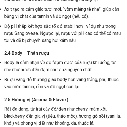
Axit tạo ra cảm giác tươi mới, “vòm miệng tê nhẹ”, giúp cân
bằng vị chát của tannin và độ ngọt (nếu có).
Độ pH thấp kết hợp sắc tố đỏ stabil hơn—ví dụ như trong
rượu Sangiovese. Ngược lại, rượu với pH cao có thể có màu
tối và dễ bị chuyển sang hơi xám nâu.
2.4 Body – Thân rượu
Body là cảm nhận về độ “đậm đặc” của rượu khi uống, từ
nhẹ như nước đến đậm như sữa nguyên chất.
Rượu vang đỏ thường giàu body hơn vang trắng, phụ thuộc
vào mức tannin, cồn và độ ngọt còn lại.
2.5 Hương vị (Aroma & Flavor)
Rất đa dạng, từ trái cây đỏ/đen như cherry, mâm xôi,
blackberry đến gia vị (tiêu, thảo mộc), hương gỗ sồi (vanilla,
khói) và phong vị đất như khoáng, da, thuốc lá.