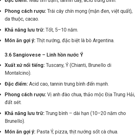
Đặc điểm:
Màu tím đậm, tannin dày, acid trung bình.
Phong cách rượu:
Trái cây chín mọng (mận đen, việt quất),
da thuộc, cacao.
Khả năng lưu trữ:
Tốt, 5–10 năm.
Món ăn gợi ý:
Thịt nướng, đặc biệt là bò Argentina.
3.6 Sangiovese – Linh hồn nước Ý
Xuất xứ nổi tiếng:
Tuscany, Ý (Chianti, Brunello di
Montalcino).
Đặc điểm:
Acid cao, tannin trung bình đến mạnh.
Phong cách rượu:
Vị anh đào chua, thảo mộc Địa Trung Hải,
đất sét.
Khả năng lưu trữ:
Trung bình – dài hạn (10–20 năm cho
Brunello).
Món ăn gợi ý:
Pasta Ý, pizza, thịt nướng sốt cà chua.