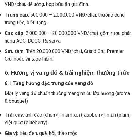
VNĐ/chai, dễ uống, hợp bữa ăn gia đình.
Trung cấp:
500.000 – 2.000.000 VNĐ/chai, thường dùng
trong tiệc, biếu tặng.
Cao cấp:
2.000.000 – 20.000.000 VNĐ/chai, gồm rượu phân
hạng AOC, DOCG, Reserva.
Sưu tầm:
Trên 20.000.000 VNĐ/chai, Grand Cru, Premier
Cru, hoặc vintage hiếm.
6. Hương vị vang đỏ & trải nghiệm thưởng thức
6.1 Tầng hương đặc trưng của vang đỏ
Một ly vang đỏ chuẩn thường mang nhiều lớp hương (aroma
& bouquet):
Trái cây:
anh đào (cherry), mâm xôi (raspberry), mận (plum),
việt quất (blueberry).
Gia vị:
tiêu đen, quế, hồi, thảo mộc.