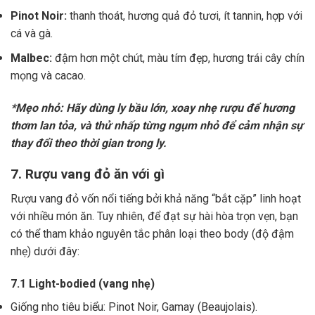
Pinot Noir:
thanh thoát, hương quả đỏ tươi, ít tannin, hợp với
cá và gà.
Malbec:
đậm hơn một chút, màu tím đẹp, hương trái cây chín
mọng và cacao.
*Mẹo nhỏ: Hãy dùng ly bầu lớn, xoay nhẹ rượu để hương
thơm lan tỏa, và thử nhấp từng ngụm nhỏ để cảm nhận sự
thay đổi theo thời gian trong ly.
7. Rượu vang đỏ ăn với gì
Rượu vang đỏ vốn nổi tiếng bởi khả năng “bắt cặp” linh hoạt
với nhiều món ăn. Tuy nhiên, để đạt sự hài hòa trọn vẹn, bạn
có thể tham khảo nguyên tắc phân loại theo body (độ đậm
nhẹ) dưới đây:
7.1 Light-bodied (vang nhẹ)
Giống nho tiêu biểu: Pinot Noir, Gamay (Beaujolais).