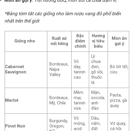
Món ăn gợi ý:
Thịt nướng BBQ, món sốt cà chua đậm vị.
*Bảng tóm tắt các giống nho làm rượu vang đỏ phổ biến
nhất trên thế giới
Đặc
Hương
Xuất xứ
Món ăn
Giống nho
điểm
vị tiêu
nổi tiếng
gợi ý
chính
biểu
Lý
Vỏ
chua
Bordeaux,
Cabernet
dày,
đen,
Bò bít tết,
Napa
Sauvignon
tannin
gỗ sồi,
cừu
Valley
cao
thuốc
lá
Mềm
Mận,
Pasta,
Bordeaux,
mại,
socola,
Merlot
pizza, gà
Mỹ, Chile
tannin
anh
quay
vừa
đào
Vỏ
Dâu,
Burgundy,
mỏng,
nấm,
Vịt quay,
Pinot Noir
Oregon,
acid
đất
cá hồi