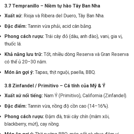
3.7 Tempranillo – Niềm tự hào Tây Ban Nha
Xuất xứ:
Rioja và Ribera del Duero, Tây Ban Nha.
Đặc điểm:
Tannin vừa phải, acid cân bằng.
Phong cách rượu:
Trái cây đỏ (dâu, anh đào), vani, gia vị,
thuốc lá.
Khả năng lưu trữ:
Tốt, nhiều dòng Reserva và Gran Reserva
có thể ủ 20–30 năm.
Món ăn gợi ý:
Tapas, thịt nguội, paella, BBQ.
3.8 Zinfandel / Primitivo – Cá tính của Mỹ & Ý
Xuất xứ nổi tiếng:
Nam Ý (Primitivo), California (Zinfandel).
Đặc điểm:
Tannin vừa, nồng độ cồn cao (14–16%).
Phong cách rượu:
Đậm đà, trái cây chín (mâm xôi,
blackberry, mứt), cay nồng.