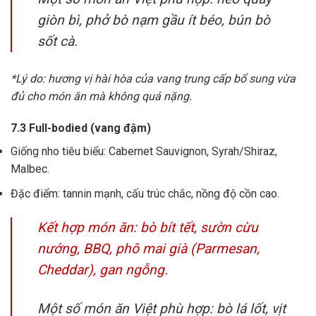
giòn bì, phở bò nạm gầu ít béo, bún bò
sốt cà.
*Lý do: hương vị hài hòa của vang trung cấp bổ sung vừa
đủ cho món ăn mà không quá nặng.
7.3 Full-bodied (vang đậm)
Giống nho tiêu biểu: Cabernet Sauvignon, Syrah/Shiraz,
Malbec.
Đặc điểm: tannin mạnh, cấu trúc chắc, nồng độ cồn cao.
Kết hợp món ăn: bò bít tết, sườn cừu
nướng, BBQ, phô mai già (Parmesan,
Cheddar), gan ngỗng.
Một số món ăn Việt phù hợp: bò lá lốt, vịt