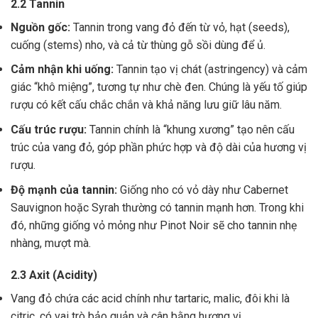
2.2 Tannin
Nguồn gốc:
Tannin trong vang đỏ đến từ vỏ, hạt (seeds),
cuống (stems) nho, và cả từ thùng gỗ sồi dùng để ủ.
Cảm nhận khi uống:
Tannin tạo vị chát (astringency) và cảm
giác “khô miệng”, tương tự như chè đen. Chúng là yếu tố giúp
rượu có kết cấu chắc chắn và khả năng lưu giữ lâu năm.
Cấu trúc rượu:
Tannin chính là “khung xương” tạo nên cấu
trúc của vang đỏ, góp phần phức hợp và độ dài của hương vị
rượu.
Độ mạnh của tannin:
Giống nho có vỏ dày như Cabernet
Sauvignon hoặc Syrah thường có tannin mạnh hơn. Trong khi
đó, những giống vỏ mỏng như Pinot Noir sẽ cho tannin nhẹ
nhàng, mượt mà.
2.3 Axit (Acidity)
Vang đỏ chứa các acid chính như tartaric, malic, đôi khi là
citric, có vai trò bảo quản và cân bằng hương vị .