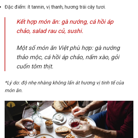
Đặc điểm: ít tannin, vị thanh, hương trái cây tươi.
Kết hợp món ăn: gà nướng, cá hồi áp
chảo, salad rau củ, sushi.
Một số món ăn Việt phù hợp: gà nướng
thảo mộc, cá hồi áp chảo, nấm xào, gỏi
cuốn tôm thịt.
*Lý do: độ nhẹ nhàng không lấn át hương vị tinh tế của
món ăn.