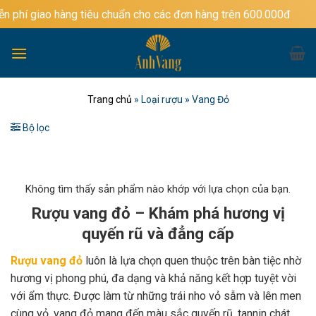
Bỏ
àng tiêu chuẩn cho các đơn hàng trên 600.000đ
qua
nội
dung
Trang chủ
»
Loại rượu
»
Vang Đỏ
Bộ lọc
Không tìm thấy sản phẩm nào khớp với lựa chọn của bạn.
Rượu vang đỏ – Khám phá hương vị
quyến rũ và đẳng cấp
Rượu vang đỏ
luôn là lựa chọn quen thuộc trên bàn tiệc nhờ
hương vị phong phú, đa dạng và khả năng kết hợp tuyệt vời
với ẩm thực. Được làm từ những trái nho vỏ sẫm và lên men
cùng vỏ, vang đỏ mang đến màu sắc quyến rũ, tannin chát