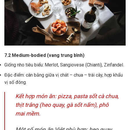
7.2 Medium-bodied (vang trung bình)
Giống nho tiêu biểu: Merlot, Sangiovese (Chianti), Zinfandel.
Đặc điểm: cân bằng giữa vị chát – chua – trái cây, hợp khẩu
vị số đông.
Kết hợp món ăn: pizza, pasta sốt cà chua,
thịt trắng (heo quay, gà sốt nấm), phô
mai mềm.
Một số món ăn Việt phù hợp: heo quay