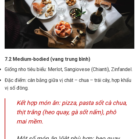
7.2 Medium-bodied (vang trung bình)
Giống nho tiêu biểu: Merlot, Sangiovese (Chianti), Zinfandel.
Đặc điểm: cân bằng giữa vị chát – chua – trái cây, hợp khẩu
vị số đông.
Kết hợp món ăn: pizza, pasta sốt cà chua,
thịt trắng (heo quay, gà sốt nấm), phô
mai mềm.
Một số món ăn Việt phù hợp: heo quay