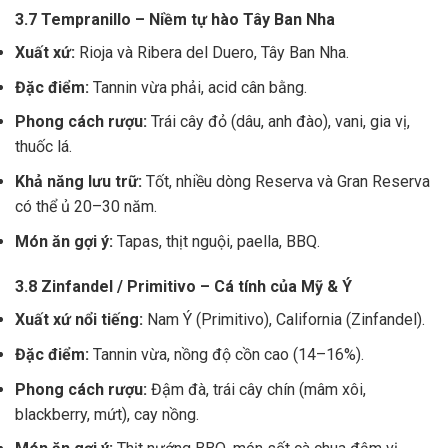
3.7 Tempranillo – Niềm tự hào Tây Ban Nha
Xuất xứ:
Rioja và Ribera del Duero, Tây Ban Nha.
Đặc điểm:
Tannin vừa phải, acid cân bằng.
Phong cách rượu:
Trái cây đỏ (dâu, anh đào), vani, gia vị,
thuốc lá.
Khả năng lưu trữ:
Tốt, nhiều dòng Reserva và Gran Reserva
có thể ủ 20–30 năm.
Món ăn gợi ý:
Tapas, thịt nguội, paella, BBQ.
3.8 Zinfandel / Primitivo – Cá tính của Mỹ & Ý
Xuất xứ nổi tiếng:
Nam Ý (Primitivo), California (Zinfandel).
Đặc điểm:
Tannin vừa, nồng độ cồn cao (14–16%).
Phong cách rượu:
Đậm đà, trái cây chín (mâm xôi,
blackberry, mứt), cay nồng.