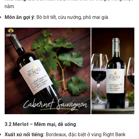
năm.
Món ăn gợi ý:
Bò bít tết, cừu nướng, phô mai già.
3.2 Merlot – Mềm mại, dễ uống
Xuất xứ nổi tiếng:
Bordeaux, đặc biệt ở vùng Right Bank