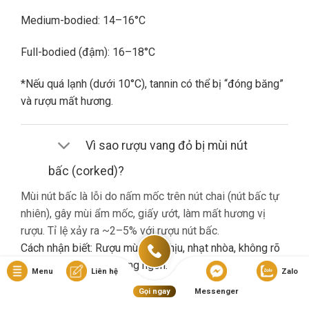
Medium-bodied: 14–16°C
Full-bodied (đậm): 16–18°C
*Nếu quá lạnh (dưới 10°C), tannin có thể bị “đóng băng”
và rượu mất hương.
Vì sao rượu vang đỏ bị mùi nút
bấc (corked)?
Mùi nút bấc là lỗi do nấm mốc trên nút chai (nút bấc tự
nhiên), gây mùi ẩm mốc, giấy ướt, làm mất hương vị
rượu. Tỉ lệ xảy ra ~2–5% với rượu nút bấc.
Cách nhận biết: Rượu mùi khó chịu, nhạt nhòa, không rõ
hương trái cây dù là vang ngon.
Menu
Liên hệ
Zalo
Gọi ngay
Messenger
Nếu gặp lỗi này, bạn nên liên hệ cửa hàng đổi trả (nếu có