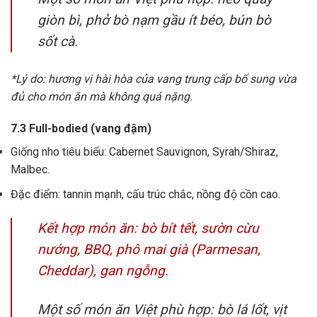
giòn bì, phở bò nạm gầu ít béo, bún bò
sốt cà.
*Lý do: hương vị hài hòa của vang trung cấp bổ sung vừa
đủ cho món ăn mà không quá nặng.
7.3 Full-bodied (vang đậm)
Giống nho tiêu biểu: Cabernet Sauvignon, Syrah/Shiraz,
Malbec.
Đặc điểm: tannin mạnh, cấu trúc chắc, nồng độ cồn cao.
Kết hợp món ăn: bò bít tết, sườn cừu
nướng, BBQ, phô mai già (Parmesan,
Cheddar), gan ngỗng.
Một số món ăn Việt phù hợp: bò lá lốt, vịt