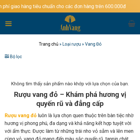
Bỏ
ng tiêu chuẩn cho các đơn hàng trên 600.000đ
qua
nội
dung
Trang chủ
»
Loại rượu
»
Vang Đỏ
Bộ lọc
Không tìm thấy sản phẩm nào khớp với lựa chọn của bạn.
Rượu vang đỏ – Khám phá hương vị
quyến rũ và đẳng cấp
Rượu vang đỏ
luôn là lựa chọn quen thuộc trên bàn tiệc nhờ
hương vị phong phú, đa dạng và khả năng kết hợp tuyệt vời
với ẩm thực. Được làm từ những trái nho vỏ sẫm và lên men
cùng vỏ, vang đỏ mang đến màu sắc quyến rũ, tannin chát