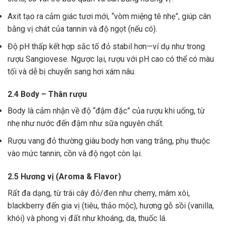
Axit tạo ra cảm giác tươi mới, “vòm miệng tê nhẹ”, giúp cân
bằng vị chát của tannin và độ ngọt (nếu có).
Độ pH thấp kết hợp sắc tố đỏ stabil hơn—ví dụ như trong
rượu Sangiovese. Ngược lại, rượu với pH cao có thể có màu
tối và dễ bị chuyển sang hơi xám nâu.
2.4 Body – Thân rượu
Body là cảm nhận về độ “đậm đặc” của rượu khi uống, từ
nhẹ như nước đến đậm như sữa nguyên chất.
Rượu vang đỏ thường giàu body hơn vang trắng, phụ thuộc
vào mức tannin, cồn và độ ngọt còn lại.
2.5 Hương vị (Aroma & Flavor)
Rất đa dạng, từ trái cây đỏ/đen như cherry, mâm xôi,
blackberry đến gia vị (tiêu, thảo mộc), hương gỗ sồi (vanilla,
khói) và phong vị đất như khoáng, da, thuốc lá.