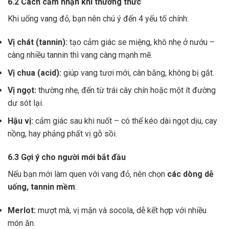
6.2 Cách cảm nhận khi thưởng thức
Khi uống vang đỏ, bạn nên chú ý đến 4 yếu tố chính:
Vị chát (tannin):
tạo cảm giác se miệng, khô nhẹ ở nướu –
càng nhiều tannin thì vang càng mạnh mẽ.
Vị chua (acid):
giúp vang tươi mới, cân bằng, không bị gắt.
Vị ngọt:
thường nhẹ, đến từ trái cây chín hoặc một ít đường
dư sót lại.
Hậu vị:
cảm giác sau khi nuốt – có thể kéo dài ngọt dịu, cay
nồng, hay phảng phất vị gỗ sồi.
6.3 Gợi ý cho người mới bắt đầu
Nếu bạn mới làm quen với vang đỏ, nên chọn
các dòng dễ
uống, tannin mềm
:
Merlot:
mượt mà, vị mận và socola, dễ kết hợp với nhiều
món ăn.