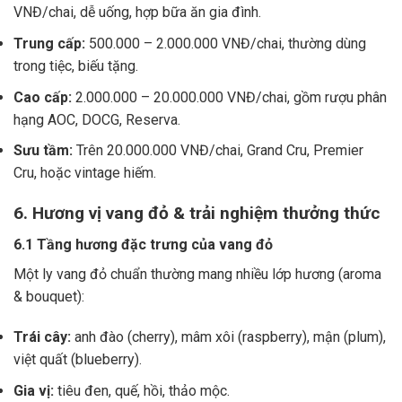
VNĐ/chai, dễ uống, hợp bữa ăn gia đình.
Trung cấp:
500.000 – 2.000.000 VNĐ/chai, thường dùng
trong tiệc, biếu tặng.
Cao cấp:
2.000.000 – 20.000.000 VNĐ/chai, gồm rượu phân
hạng AOC, DOCG, Reserva.
Sưu tầm:
Trên 20.000.000 VNĐ/chai, Grand Cru, Premier
Cru, hoặc vintage hiếm.
6. Hương vị vang đỏ & trải nghiệm thưởng thức
6.1 Tầng hương đặc trưng của vang đỏ
Một ly vang đỏ chuẩn thường mang nhiều lớp hương (aroma
& bouquet):
Trái cây:
anh đào (cherry), mâm xôi (raspberry), mận (plum),
việt quất (blueberry).
Gia vị:
tiêu đen, quế, hồi, thảo mộc.