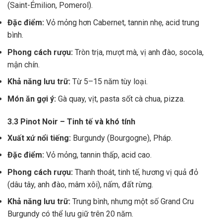
(Saint-Émilion, Pomerol).
Đặc điểm:
Vỏ mỏng hơn Cabernet, tannin nhẹ, acid trung
bình.
Phong cách rượu:
Tròn trịa, mượt mà, vị anh đào, socola,
mận chín.
Khả năng lưu trữ:
Từ 5–15 năm tùy loại.
Món ăn gợi ý:
Gà quay, vịt, pasta sốt cà chua, pizza.
3.3 Pinot Noir – Tinh tế và khó tính
Xuất xứ nổi tiếng:
Burgundy (Bourgogne), Pháp.
Đặc điểm:
Vỏ mỏng, tannin thấp, acid cao.
Phong cách rượu:
Thanh thoát, tinh tế, hương vị quả đỏ
(dâu tây, anh đào, mâm xôi), nấm, đất rừng.
Khả năng lưu trữ:
Trung bình, nhưng một số Grand Cru
Burgundy có thể lưu giữ trên 20 năm.