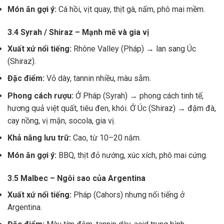
Món ăn gợi ý:
Cá hồi, vịt quay, thịt gà, nấm, phô mai mềm.
3.4 Syrah / Shiraz – Mạnh mẽ và gia vị
Xuất xứ nổi tiếng:
Rhône Valley (Pháp) → lan sang Úc
(Shiraz).
Đặc điểm:
Vỏ dày, tannin nhiều, màu sẫm.
Phong cách rượu:
Ở Pháp (Syrah) → phong cách tinh tế,
hương quả việt quất, tiêu đen, khói. Ở Úc (Shiraz) → đậm đà,
cay nồng, vị mận, socola, gia vị.
Khả năng lưu trữ:
Cao, từ 10–20 năm.
Món ăn gợi ý:
BBQ, thịt đỏ nướng, xúc xích, phô mai cứng.
3.5 Malbec – Ngôi sao của Argentina
Xuất xứ nổi tiếng:
Pháp (Cahors) nhưng nổi tiếng ở
Argentina.