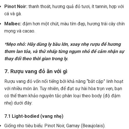
Pinot Noir:
thanh thoát, hương quả đỏ tươi, ít tannin, hợp với
cá và gà.
Malbec:
đậm hơn một chút, màu tím đẹp, hương trái cây chín
mọng và cacao.
*Mẹo nhỏ: Hãy dùng ly bầu lớn, xoay nhẹ rượu để hương
thơm lan tỏa, và thử nhấp từng ngụm nhỏ để cảm nhận sự
thay đổi theo thời gian trong ly.
7. Rượu vang đỏ ăn với gì
Rượu vang đỏ vốn nổi tiếng bởi khả năng “bắt cặp” linh hoạt
với nhiều món ăn. Tuy nhiên, để đạt sự hài hòa trọn vẹn, bạn
có thể tham khảo nguyên tắc phân loại theo body (độ đậm
nhẹ) dưới đây:
7.1 Light-bodied (vang nhẹ)
Giống nho tiêu biểu: Pinot Noir, Gamay (Beaujolais).