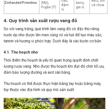
cao,
BBQ, sốt
Zinfandel/Primitivo
(Mỹ),
berry,
đậm
cà chua
Puglia (Ý)
gia vị
vị
4. Quy trình sản xuất rượu vang đỏ
So với vang trắng, quá trình làm vang đỏ có đặc thù riêng:
nước ép nho được lên men cùng vỏ và hạt để tạo màu sắc,
tannin và hương vị phức hợp. Dưới đây là các bước cơ bản:
4.1. Thu hoạch nho
Thời điểm thu hoạch là yếu tố quan trọng quyết định chất
lượng rượu vang. Nho được thu hoạch khi đạt độ chín tối ưu,
đảm bảo lượng đường và axit cân bằng.
Thu hoạch có thể được thực hiện bằng tay hoặc bằng máy,
tùy thuộc vào địa hình và quy mô sản xuất.