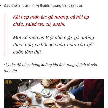
Đặc điểm: ít tannin, vị thanh, hương trái cây tươi.
Kết hợp món ăn: gà nướng, cá hồi áp
chảo, salad rau củ, sushi.
Một số món ăn Việt phù hợp: gà nướng
thảo mộc, cá hồi áp chảo, nấm xào, gỏi
cuốn tôm thịt.
*Lý do: độ nhẹ nhàng không lấn át hương vị tinh tế của
món ăn.