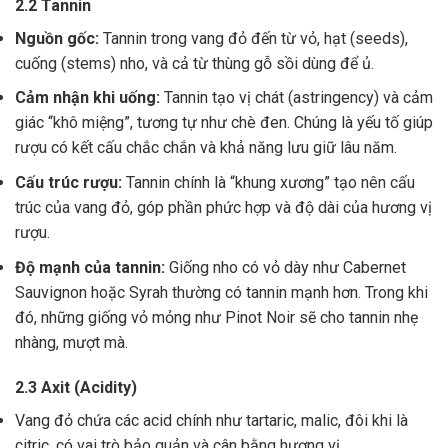
2.2 Tannin
Nguồn gốc:
Tannin trong vang đỏ đến từ vỏ, hạt (seeds),
cuống (stems) nho, và cả từ thùng gỗ sồi dùng để ủ.
Cảm nhận khi uống:
Tannin tạo vị chát (astringency) và cảm
giác “khô miệng”, tương tự như chè đen. Chúng là yếu tố giúp
rượu có kết cấu chắc chắn và khả năng lưu giữ lâu năm.
Cấu trúc rượu:
Tannin chính là “khung xương” tạo nên cấu
trúc của vang đỏ, góp phần phức hợp và độ dài của hương vị
rượu.
Độ mạnh của tannin:
Giống nho có vỏ dày như Cabernet
Sauvignon hoặc Syrah thường có tannin mạnh hơn. Trong khi
đó, những giống vỏ mỏng như Pinot Noir sẽ cho tannin nhẹ
nhàng, mượt mà.
2.3 Axit (Acidity)
Vang đỏ chứa các acid chính như tartaric, malic, đôi khi là
citric, có vai trò bảo quản và cân bằng hương vị .