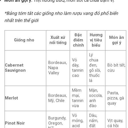
Món ăn gợi ý:
Thịt nướng BBQ, món sốt cà chua đậm vị.
*Bảng tóm tắt các giống nho làm rượu vang đỏ phổ biến
nhất trên thế giới
Đặc
Hương
Xuất xứ
Món ăn
Giống nho
điểm
vị tiêu
nổi tiếng
gợi ý
chính
biểu
Lý
Vỏ
chua
Bordeaux,
Cabernet
dày,
đen,
Bò bít tết,
Napa
Sauvignon
tannin
gỗ sồi,
cừu
Valley
cao
thuốc
lá
Mềm
Mận,
Pasta,
Bordeaux,
mại,
socola,
Merlot
pizza, gà
Mỹ, Chile
tannin
anh
quay
vừa
đào
Vỏ
Dâu,
Burgundy,
mỏng,
nấm,
Vịt quay,
Pinot Noir
Oregon,
acid
đất
cá hồi