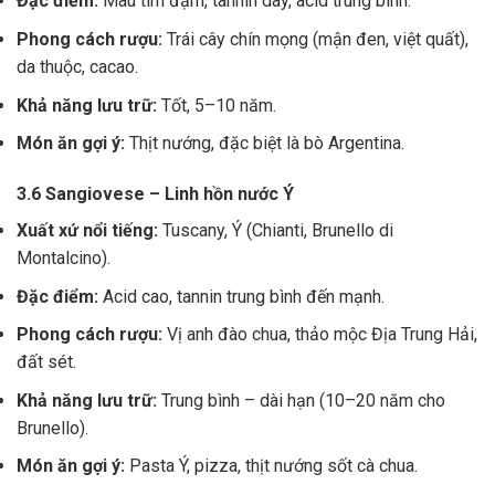
Đặc điểm:
Màu tím đậm, tannin dày, acid trung bình.
Phong cách rượu:
Trái cây chín mọng (mận đen, việt quất),
da thuộc, cacao.
Khả năng lưu trữ:
Tốt, 5–10 năm.
Món ăn gợi ý:
Thịt nướng, đặc biệt là bò Argentina.
3.6 Sangiovese – Linh hồn nước Ý
Xuất xứ nổi tiếng:
Tuscany, Ý (Chianti, Brunello di
Montalcino).
Đặc điểm:
Acid cao, tannin trung bình đến mạnh.
Phong cách rượu:
Vị anh đào chua, thảo mộc Địa Trung Hải,
đất sét.
Khả năng lưu trữ:
Trung bình – dài hạn (10–20 năm cho
Brunello).
Món ăn gợi ý:
Pasta Ý, pizza, thịt nướng sốt cà chua.