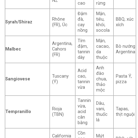
NZ
cao
rừng
Đậm
Mận,
Rhône
đà,
tiêu,
BBQ, xúc
Syrah/Shiraz
(FR), Úc
cay
khói,
xích
nồng
socola
Tím
Mận,
Argentina,
đậm,
cacao,
Bò nướng
Malbec
Cahors
tannin
da
Argentina
(FR)
dày
thuộc
Anh
Acid
đào
Tuscany
cao,
Pasta Ý,
Sangiovese
chua,
(Ý)
tannin
pizza
thảo
vừa
mộc
Tannin
Dâu,
vừa,
Rioja
vani,
Tapas,
Tempranillo
acid
(TBN)
thuốc
thịt nguội
cân
lá
bằng
Cồn
California
Mứt