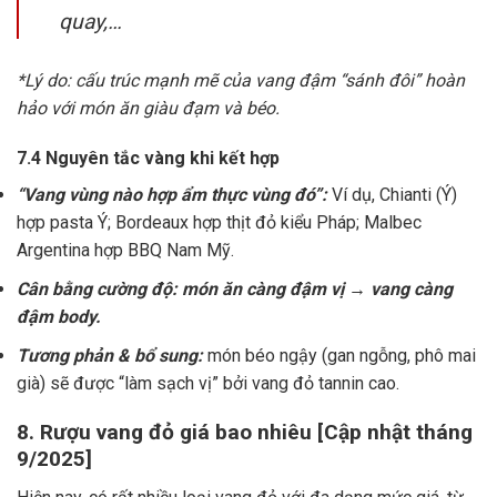
quay,…
*Lý do: cấu trúc mạnh mẽ của vang đậm “sánh đôi” hoàn
hảo với món ăn giàu đạm và béo.
7.4 Nguyên tắc vàng khi kết hợp
“Vang vùng nào hợp ẩm thực vùng đó”:
Ví dụ, Chianti (Ý)
hợp pasta Ý; Bordeaux hợp thịt đỏ kiểu Pháp; Malbec
Argentina hợp BBQ Nam Mỹ.
Cân bằng cường độ: món ăn càng đậm vị → vang càng
đậm body.
Tương phản & bổ sung:
món béo ngậy (gan ngỗng, phô mai
già) sẽ được “làm sạch vị” bởi vang đỏ tannin cao.
8. Rượu vang đỏ giá bao nhiêu [Cập nhật tháng
9/2025]