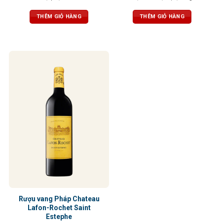
mượt mà, cân bằng hoàn hảo, dư vị
gia vị cay, vani, sô cô la. Vị tròn trịa,
kéo dài và phức hợp
cân bằng, tannin mềm, dư vị dễ
THÊM GIỎ HÀNG
THÊM GIỎ HÀNG
chịu
Rượu vang Pháp Chateau
Lafon-Rochet Saint
Estephe