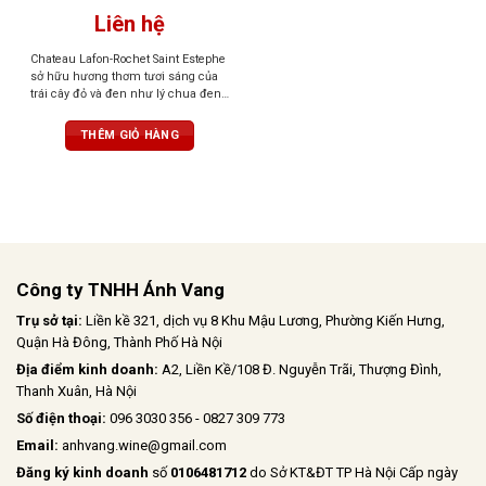
Liên hệ
Chateau Lafon-Rochet Saint Estephe
sở hữu hương thơm tươi sáng của
trái cây đỏ và đen như lý chua đen,
dâu tây và mâm xôi, điểm thêm
chút tươi mát và sống động. Vị rượu
THÊM GIỎ HÀNG
lan tỏa trên vòm miệng với tannin
mượt, cấu trúc tinh tế. Hậu vị kéo
dài, phức hợp với hương trái cây
đậm đà, thảo mộc và thoảng nhẹ
quế
Công ty TNHH Ánh Vang
Trụ sở tại:
Liền kề 321, dịch vụ 8 Khu Mậu Lương, Phường Kiến Hưng,
Quận Hà Đông, Thành Phố Hà Nội
Địa điểm kinh doanh:
A2, Liền Kề/108 Đ. Nguyễn Trãi, Thượng Đình,
Thanh Xuân, Hà Nội
Số điện thoại:
096 3030 356 - 0827 309 773
Email:
anhvang.wine@gmail.com
Đăng ký kinh doanh
số
0106481712
do Sở KT&ĐT TP Hà Nội Cấp ngày