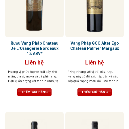
Rượu Vang Pháp Chateau
Vang Pháp GCC Alter Ego
De L’Orangerie Bordeaux
Chateau Palmer Margaux
1% ABV*
Liên hệ
Liên hệ
Hương vị phức tạp với trái cây khô,
"Nhẹ nhàng với vị trái cây, rượu
mận, gia vị, moka và cà phê rang.
vang này có độ axit hấp dẫn và các
Hậu vị ấn tượng với tannin chín, tạo
lớp quả mọng màu đỏ. Các tannin
cảm giác phong phú và béo ngậy
mượt mà, màu sắc bị chi phối bởi
trái cây của rượu vang, chứa nhiều
THÊM GIỎ HÀNG
THÊM GIỎ HÀNG
axit và sẽ sớm sẵn sàng cho mọi
bữa tiệc. " - (RV) (3/2016) 90 điểm
James Suckling