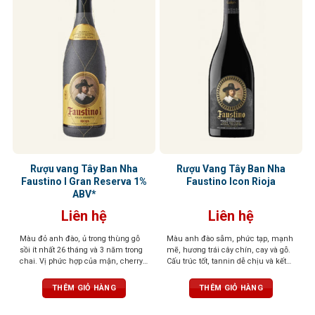
Rượu vang Tây Ban Nha
Rượu Vang Tây Ban Nha
Faustino I Gran Reserva 1%
Faustino Icon Rioja
ABV*
Liên hệ
Liên hệ
Màu đỏ anh đào, ủ trong thùng gỗ
Màu anh đào sẫm, phức tạp, mạnh
sồi ít nhất 26 tháng và 3 năm trong
mẽ, hương trái cây chín, cay và gỗ.
chai. Vị phức hợp của mận, cherry,
Cấu trúc tốt, tannin dễ chịu và kết
gia vị, vani, và gỗ sồi, tannin mềm,
thúc bền bỉ với gợi ý của hạt
hậu vị sâu lắng
THÊM GIỎ HÀNG
THÊM GIỎ HÀNG