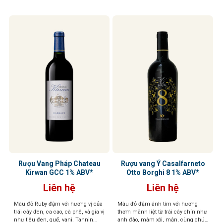
Rượu Vang Pháp Chateau
Rượu vang Ý Casalfarneto
Kirwan GCC 1% ABV*
Otto Borghi 8 1% ABV*
Liên hệ
Liên hệ
Màu đỏ Ruby đậm với hương vị của
Màu đỏ đậm ánh tím với hương
trái cây đen, ca cao, cà phê, và gia vị
thơm mãnh liệt từ trái cây chín như
như tiêu đen, quế, vani. Tannin
anh đào, mâm xôi, mận, cùng chút