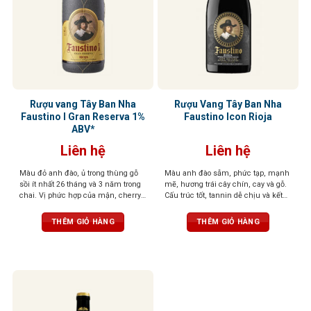
Rượu vang Tây Ban Nha
Rượu Vang Tây Ban Nha
Faustino I Gran Reserva 1%
Faustino Icon Rioja
ABV*
Liên hệ
Liên hệ
Màu đỏ anh đào, ủ trong thùng gỗ
Màu anh đào sẫm, phức tạp, mạnh
sồi ít nhất 26 tháng và 3 năm trong
mẽ, hương trái cây chín, cay và gỗ.
chai. Vị phức hợp của mận, cherry,
Cấu trúc tốt, tannin dễ chịu và kết
gia vị, vani, và gỗ sồi, tannin mềm,
thúc bền bỉ với gợi ý của hạt
hậu vị sâu lắng
THÊM GIỎ HÀNG
THÊM GIỎ HÀNG