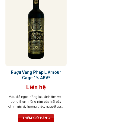
Rượu Vang Pháp L Amour
Cage 1% ABV*
Liên hệ
Màu đỏ ngọc hồng lựu ánh tím với
hương thơm nồng nàn của trái cây
chín, gia vị, hương thảo, nguyệt quế,
cam thảo, ca cao và vani. Vị rượu
tinh tế, tròn trịa, bền bỉ và tannin
THÊM GIỎ HÀNG
mượt mà.