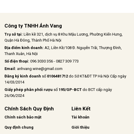
Công ty TNHH Ánh Vang
Trụ sở tại:
Liền kề 321, dịch vụ 8 Khu Mậu Lương, Phường Kiến Hưng,
Quận Hà Đông, Thành Phố Hà Nội
Địa điểm kinh doanh:
A2, Liền Kề/108 Đ. Nguyễn Trãi, Thượng Đình,
Thanh Xuân, Hà Nội
Số điện thoại:
096 3030 356 - 0827 309 773
Email:
anhvang.wine@gmail.com
Đăng ký kinh doanh
số
0106481712
do Sở KT&ĐT TP Hà Nội Cấp ngày
14/03/2014
Giấy phép phân phối rượu
số
195/GP-BCT
do BCT cấp ngày
26/06/2024
Chính Sách Quy Định
Liên Kết
Chính sách bảo mật
Tài khoản
Quy định chung
Giới thiệu