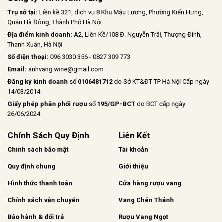
Trụ sở tại:
Liền kề 321, dịch vụ 8 Khu Mậu Lương, Phường Kiến Hưng,
Quận Hà Đông, Thành Phố Hà Nội
Địa điểm kinh doanh:
A2, Liền Kề/108 Đ. Nguyễn Trãi, Thượng Đình,
Thanh Xuân, Hà Nội
Số điện thoại:
096 3030 356 - 0827 309 773
Email:
anhvang.wine@gmail.com
Đăng ký kinh doanh
số
0106481712
do Sở KT&ĐT TP Hà Nội Cấp ngày
14/03/2014
Giấy phép phân phối rượu
số
195/GP-BCT
do BCT cấp ngày
26/06/2024
Chính Sách Quy Định
Liên Kết
Chính sách bảo mật
Tài khoản
Quy định chung
Giới thiệu
Hình thức thanh toán
Cửa hàng rượu vang
Chính sách vận chuyển
Vang Chén Thánh
Bảo hành & đổi trả
Rượu Vang Ngọt