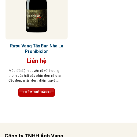
Rượu Vang Tây Ban Nha La
Prohibicion
Liên hệ
Màu đỏ đậm quyến rũ với hương
thơm của trái cây chín đen như anh
đào đen, mận đen, điểm xuyết
violet, hương gỗ sồi tinh tế cùng gia
vị cay nhẹ. Vị rượu cân bằng, tươi
THÊM GIỎ HÀNG
mới, sống động, giàu tannin nhưng
hài hòa, hậu vị dài, đậm nét và lôi
cuốn.
Công ty TNHH Ánh Vang