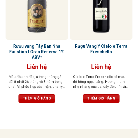
Rượu vang Tây Ban Nha
Rượu Vang Ý Cielo e Terra
Faustino I Gran Reserva 1%
Freschello
ABV*
Liên hệ
Liên hệ
Màu đỏ anh đào, ủ trong thùng gỗ
Cielo e Terra Freschello
có màu
sồi ít nhất 26 tháng và 3 năm trong
đỏ hồng ngọc sáng. Hương thơm
chai. Vị phức hợp của mận, cherry,
nhẹ nhàng của trái cây đỏ chín và
gia vị, vani, và gỗ sồi, tannin mềm,
hoa. Hương vị tươi mới, dễ chịu,
hậu vị sâu lắng
ngọt ngào khi thưởng thức.
THÊM GIỎ HÀNG
THÊM GIỎ HÀNG