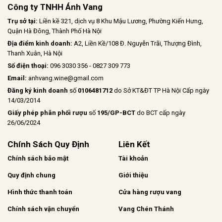
Công ty TNHH Ánh Vang
Trụ sở tại:
Liền kề 321, dịch vụ 8 Khu Mậu Lương, Phường Kiến Hưng,
Quận Hà Đông, Thành Phố Hà Nội
Địa điểm kinh doanh:
A2, Liền Kề/108 Đ. Nguyễn Trãi, Thượng Đình,
Thanh Xuân, Hà Nội
Số điện thoại:
096 3030 356 - 0827 309 773
Email:
anhvang.wine@gmail.com
Đăng ký kinh doanh
số
0106481712
do Sở KT&ĐT TP Hà Nội Cấp ngày
14/03/2014
Giấy phép phân phối rượu
số
195/GP-BCT
do BCT cấp ngày
26/06/2024
Chính Sách Quy Định
Liên Kết
Chính sách bảo mật
Tài khoản
Quy định chung
Giới thiệu
Hình thức thanh toán
Cửa hàng rượu vang
Chính sách vận chuyển
Vang Chén Thánh